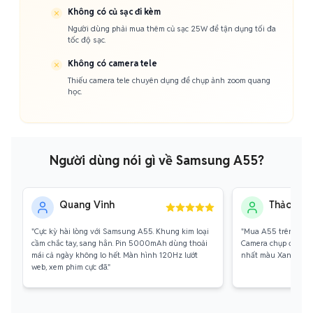
Không có củ sạc đi kèm
Người dùng phải mua thêm củ sạc 25W để tận dụng tối đa
tốc độ sạc.
Không có camera tele
Thiếu camera tele chuyên dụng để chụp ảnh zoom quang
học.
Người dùng nói gì về Samsung A55?
Quang Vinh
Thảo My
"Cực kỳ hài lòng với Samsung A55. Khung kim loại
"Mua A55 trên Chợ T
cầm chắc tay, sang hẳn. Pin 5000mAh dùng thoải
Camera chụp đêm rất 
mái cả ngày không lo hết. Màn hình 120Hz lướt
nhất màu Xanh Iceblu
web, xem phim cực đã."