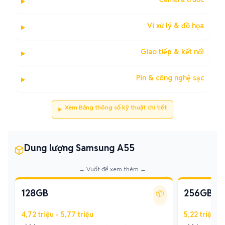
Vi xử lý & đồ họa
Giao tiếp & kết nối
Pin & công nghệ sạc
Xem Bảng thông số kỹ thuật chi tiết
Dung lượng Samsung A55
← Vuốt để xem thêm →
128GB
256GB
📦
4,72 triệu - 5,77 triệu
5,22 triệu - 