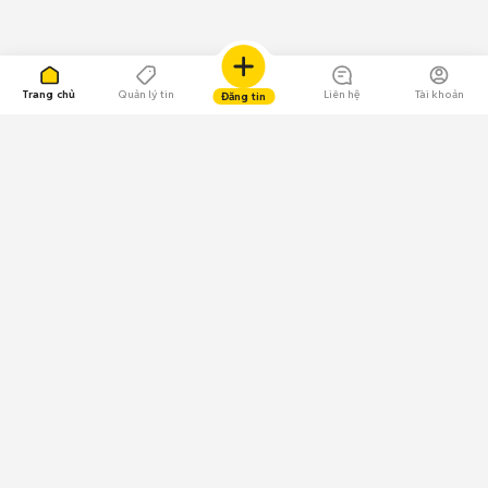
Trang chủ
Quản lý tin
Liên hệ
Tài khoản
Đăng tin
109.000 Bình chọn
Tải ứng dụng Chợ Tốt
Về Chợ Tốt
Quy chế sàn
Chính sách bảo mật
Giải quyết tranh chấp
CÔNG TY TNHH CHỢ TỐT - Người đại diện theo pháp luật:
Nguyễn Trọng Tấn; GPDKKD: 0312120782 do Sở KH & ĐT TP.HCM cấp ngày
11/01/2013;
GPMXH: 185/GP-BTTTT do Bộ Thông tin và Truyền thông