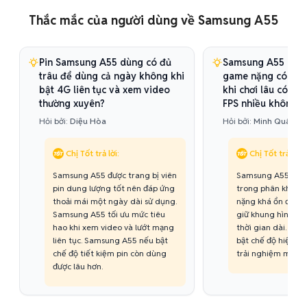
Thắc mắc của người dùng về Samsung A55
Pin Samsung A55 dùng có đủ
Samsung A55 hiệu
trâu để dùng cả ngày không khi
game nặng có mượ
bật 4G liên tục và xem video
khi chơi lâu có bị 
thường xuyên?
FPS nhiều không?
Hỏi bởi:
Diệu Hòa
Hỏi bởi:
Minh Quân
Chị Tốt trả lời:
Chị Tốt trả lời:
Samsung A55 được trang bị viên
Samsung A55 sở h
pin dung lượng tốt nên đáp ứng
trong phân khúc n
thoải mái một ngày dài sử dụng.
nặng khá ổn định
Samsung A55 tối ưu mức tiêu
giữ khung hình ổn 
hao khi xem video và lướt mạng
thời gian dài. Sa
liên tục. Samsung A55 nếu bật
bật chế độ hiệu nă
chế độ tiết kiệm pin còn dùng
trải nghiệm mượt 
được lâu hơn.