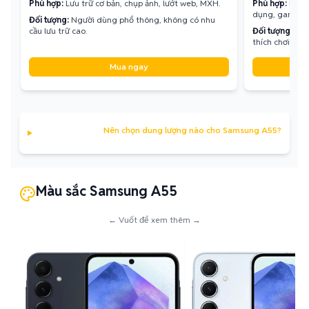
Phù hợp:
Lưu trữ cơ bản, chụp ảnh, lướt web, MXH.
Phù hợp:
Lưu t
dụng, game.
Đối tượng:
Người dùng phổ thông, không có nhu
cầu lưu trữ cao.
Đối tượng:
Ngư
thích chơi gam
Mua ngay
Nên chọn dung lượng nào cho Samsung A55?
Màu sắc Samsung A55
← Vuốt để xem thêm →