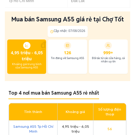
Tp Hồ Chí Minh
Đắk Lắk
Mua bán Samsung A55 giá rẻ tại Chợ Tốt
Cập nhật: 07/08/2026
₫
4,95 triệu - 6,05
126
999+
triệu
Tin đăng về Samsung A55
Đối tác từ các cửa hàng, cá
nhân uy tín
Khoảng giá trung bình
của Samsung A55
Top 4 nơi mua bán Samsung A55 rẻ nhất
Số lượng điện
Tỉnh thành
Khoảng giá
thoại
Samsung A55 Tp Hồ Chí
4,95 triệu - 6,05
56
Minh
triệu