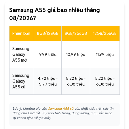
Samsung A55 giá bao nhiêu tháng
08/2026?
Phiên bản
8GB/128GB
8GB/256GB
12GB/256GB
Samsung
Galaxy
9,99 triệu
10,99 triệu
11,99 triệu
A55 mới
Samsung
4,72 triệu -
5,22 triệu -
5,22 triệu -
Galaxy
5,77 triệu
6,38 triệu
6,38 triệu
A55 cũ
Lưu ý:
Khoảng giá của
Samsung A55 cũ
cập nhật dựa trên các tin
đăng của Chợ Tốt. Tùy vào tình trạng, dung lượng, màu sắc sẽ có
sự chênh lệch về giá máy.