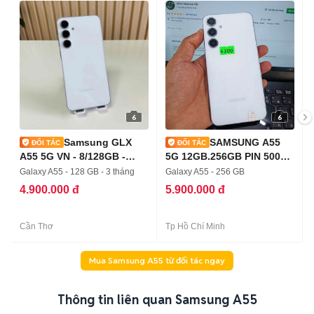
6
6
Samsung GLX
SAMSUNG A55
A55 5G VN - 8/128GB -
5G 12GB.256GB PIN 5000
Nguyên Zin
EXYNOS 1480 ZIN
Galaxy A55 - 128 GB - 3 tháng
Galaxy A55 - 256 GB
4.900.000 đ
5.900.000 đ
Cần Thơ
Tp Hồ Chí Minh
Mua Samsung A55 từ đối tác ngay
Thông tin liên quan Samsung A55