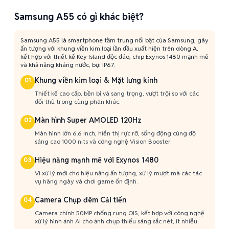
Samsung A55 có gì khác biệt?
Samsung A55 là smartphone tầm trung nổi bật của Samsung, gây
ấn tượng với khung viền kim loại lần đầu xuất hiện trên dòng A,
kết hợp với thiết kế Key Island độc đáo, chip Exynos 1480 mạnh mẽ
và khả năng kháng nước, bụi IP67.
Khung viền kim loại & Mặt lưng kính
01
Thiết kế cao cấp, bền bỉ và sang trọng, vượt trội so với các
đối thủ trong cùng phân khúc.
Màn hình Super AMOLED 120Hz
02
Màn hình lớn 6.6 inch, hiển thị rực rỡ, sống động cùng độ
sáng cao 1000 nits và công nghệ Vision Booster.
Hiệu năng mạnh mẽ với Exynos 1480
03
Vi xử lý mới cho hiệu năng ấn tượng, xử lý mượt mà các tác
vụ hàng ngày và chơi game ổn định.
Camera Chụp đêm Cải tiến
04
Camera chính 50MP chống rung OIS, kết hợp với công nghệ
xử lý hình ảnh AI cho ảnh chụp thiếu sáng sắc nét, ít nhiễu.