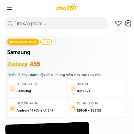
ĐÁNG MUA 2026
GIÁ RẺ
Samsung
Galaxy A55
Thiết kế Key Island độc đáo, khung viền kim loại cao cấp
THƯƠNG HIỆU
RA MẮT
Samsung
03/2024
HỆ ĐIỀU HÀNH
DUNG LƯỢNG
Android 14 (One UI 6.1)
128GB - 256GB