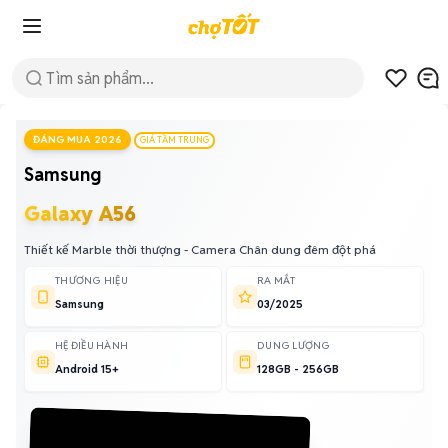
ĐÁNG MUA 2026
GIÁ TẦM TRUNG
Samsung
Galaxy A56
Thiết kế Marble thời thượng - Camera Chân dung đêm đột phá
THƯƠNG HIỆU
RA MẮT
Samsung
03/2025
HỆ ĐIỀU HÀNH
DUNG LƯỢNG
Android 15+
128GB - 256GB