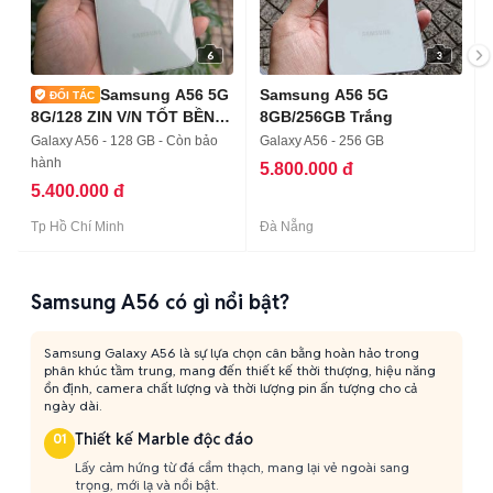
6
3
Samsung A56 5G
Samsung A56 5G
8G/128 ZIN V/N TỐT BỀN
8GB/256GB Trắng
TRẦY
Galaxy A56 - 128 GB - Còn bảo
Galaxy A56 - 256 GB
hành
5.800.000 đ
5.400.000 đ
Tp Hồ Chí Minh
Đà Nẵng
Samsung A56 có gì nổi bật?
Samsung Galaxy A56 là sự lựa chọn cân bằng hoàn hảo trong
phân khúc tầm trung, mang đến thiết kế thời thượng, hiệu năng
ổn định, camera chất lượng và thời lượng pin ấn tượng cho cả
ngày dài.
Thiết kế Marble độc đáo
01
Lấy cảm hứng từ đá cẩm thạch, mang lại vẻ ngoài sang
trọng, mới lạ và nổi bật.