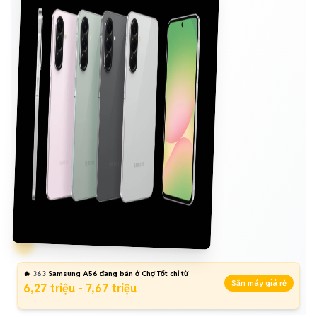
🔥
363
Samsung A56 đang bán ở Chợ Tốt chỉ từ
Săn máy giá rẻ
6,27 triệu - 7,67 triệu