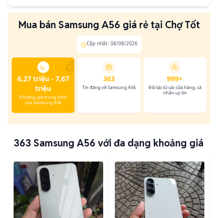
Mua bán Samsung A56 giá rẻ tại Chợ Tốt
Cập nhật: 08/08/2026
₫
6,27 triệu - 7,67
363
999+
triệu
Tin đăng về Samsung A56
Đối tác từ các cửa hàng, cá
nhân uy tín
Khoảng giá trung bình
của Samsung A56
363
Samsung A56 với đa dạng khoảng giá