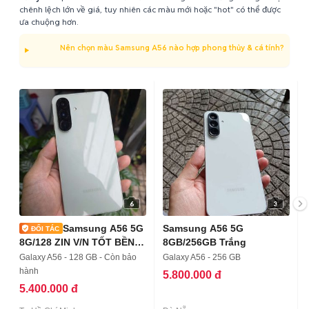
chênh lệch lớn về giá, tuy nhiên các màu mới hoặc "hot" có thể được
ưa chuộng hơn.
Nên chọn màu Samsung A56 nào hợp phong thủy & cá tính?
6
3
Samsung A56 5G
Samsung A56 5G
8G/128 ZIN V/N TỐT BỀN
8GB/256GB Trắng
TRẦY
Galaxy A56 - 128 GB - Còn bảo
Galaxy A56 - 256 GB
hành
5.800.000 đ
5.400.000 đ