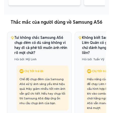
Thắc mắc của người dùng về Samsung A56
Tui không chắc Samsung A56
Không biết Samsu
chụp đêm có đủ sáng không vì
Liên Quân có giữ 
hay đi cà phê tối muốn ảnh nhìn
chứ đánh hạng mà 
rõ một chút?
liền?
Hỏi bởi:
Mỹ Linh
Hỏi bởi:
Tuấn Vỹ
Chị Tốt trả lời:
Chị Tốt trả lời:
Chế độ chụp đêm của Samsung
Hiệu năng của Sa
A56 xử lý ánh sáng yếu khá hiệu
để chạy Liên Quâ
quả. Máy giảm nhiễu tốt nên ảnh
cấu hình hợp lý. M
vẫn giữ chi tiết. Nếu hay chụp tối
khi vào combat đô
thì Samsung A56 đáp ứng ổn
chơi hằng ngày t
nhu cầu chụp ảnh của bạn.
A56 vẫn mang lại 
khá mượt.