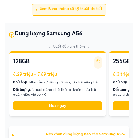
Xem Bảng thông số kỹ thuật chi tiết
Dung lượng Samsung A56
← Vuốt để xem thêm →
128GB
256GB
📦
6,29 triệu - 7,69 triệu
6,3 triệu - 7
Phù hợp:
Nhu cầu sử dụng cơ bản, lưu trữ vừa phải
Phù hợp:
Lưu t
Đối tượng:
Người dùng phổ thông, không lưu trữ
Đối tượng:
Ngư
quá nhiều video 4K
quay video, g
Mua ngay
Nên chọn dung lượng nào cho Samsung A56?