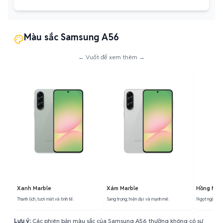
Màu sắc Samsung A56
← Vuốt để xem thêm →
Xanh Marble
Xám Marble
Hồng Mar
Thanh lịch, tươi mát và tinh tế.
Sang trọng, hiện đại và mạnh mẽ.
Ngọt ngào, trẻ
Lưu ý:
Các phiên bản màu sắc của Samsung A56 thường không có sự