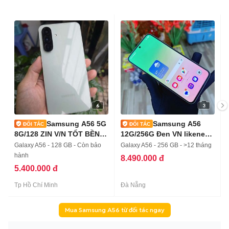
6
3
Samsung A56 5G
Samsung A56
8G/128 ZIN V/N TỐT BỀN
12G/256G Đen VN likenew
TRẦY
BH 10/2026
Galaxy A56 - 128 GB - Còn bảo
Galaxy A56 - 256 GB - >12 tháng
hành
8.490.000 đ
5.400.000 đ
Tp Hồ Chí Minh
Đà Nẵng
Mua Samsung A56 từ đối tác ngay