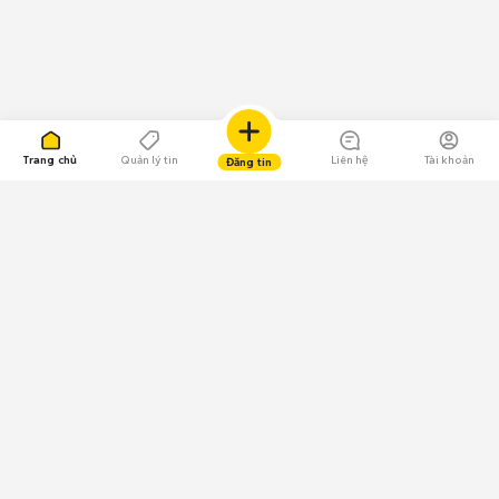
Trang chủ
Quản lý tin
Liên hệ
Tài khoản
Đăng tin
109.000 Bình chọn
Tải ứng dụng Chợ Tốt
Về Chợ Tốt
Quy chế sàn
Chính sách bảo mật
Giải quyết tranh chấp
CÔNG TY TNHH CHỢ TỐT - Người đại diện theo pháp luật: