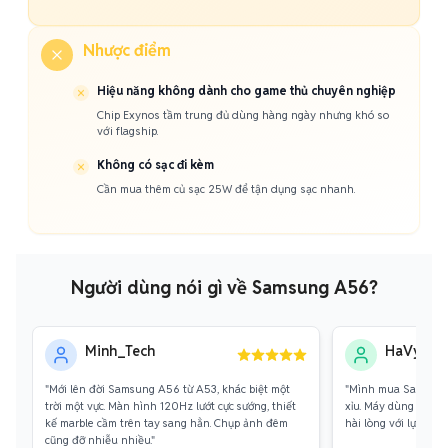
Nhược điểm
Hiệu năng không dành cho game thủ chuyên nghiệp
Chip Exynos tầm trung đủ dùng hàng ngày nhưng khó so
với flagship.
Không có sạc đi kèm
Cần mua thêm củ sạc 25W để tận dụng sạc nhanh.
Người dùng nói gì về Samsung A56?
Minh_Tech
HaVy_Cre
"Mới lên đời Samsung A56 từ A53, khác biệt một
"Mình mua Samsung
trời một vực. Màn hình 120Hz lướt cực sướng, thiết
xỉu. Máy dùng mượt, p
kế marble cầm trên tay sang hẳn. Chụp ảnh đêm
hài lòng với lựa chọn
cũng đỡ nhiễu nhiều."