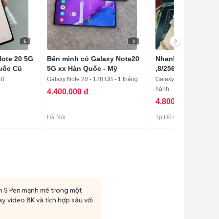
5
3
ote 20 5G
Bên mình có Galaxy Note20
Nhanh tay SS Note
uốc Cũ
5G xx Hàn Quốc - Mỹ
,8/256G có ship a
GB
Galaxy Note 20 - 128 GB - 1 tháng
Galaxy Note 20 - 256 G
hành
4.400.000 đ
4.800.000 đ
Hà Nội
Tp Hồ Chí Minh
m S Pen mạnh mẽ trong một
y video 8K và tích hợp sâu với