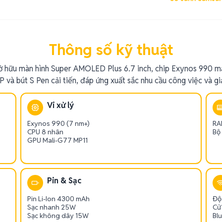
Thông số kỹ thuật
 hữu màn hình Super AMOLED Plus 6.7 inch, chip Exynos 990 
 và bút S Pen cải tiến, đáp ứng xuất sắc nhu cầu công việc và giải
Vi xử lý
Exynos 990 (7 nm+)
RA
CPU 8 nhân
Bộ
GPU Mali-G77 MP11
Pin & Sạc
Pin Li-Ion 4300 mAh
Độ
Sạc nhanh 25W
Cử
Sạc không dây 15W
Blu