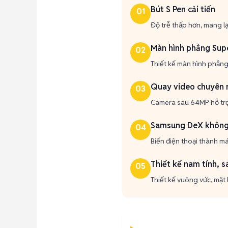
Bút S Pen cải tiến
01
Độ trễ thấp hơn, mang lạ
Màn hình phẳng Sup
02
Thiết kế màn hình phẳng
Quay video chuyên 
03
Camera sau 64MP hỗ trợ 
Samsung DeX không
04
Biến điện thoại thành m
Thiết kế nam tính, s
05
Thiết kế vuông vức, mặt