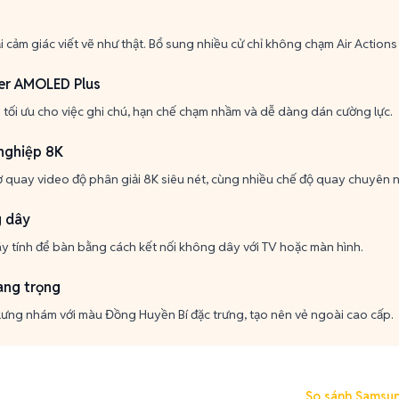
i cảm giác viết vẽ như thật. Bổ sung nhiều cử chỉ không chạm Air Actions t
er AMOLED Plus
 tối ưu cho việc ghi chú, hạn chế chạm nhầm và dễ dàng dán cường lực.
nghiệp 8K
quay video độ phân giải 8K siêu nét, cùng nhiều chế độ quay chuyên 
 dây
áy tính để bàn bằng cách kết nối không dây với TV hoặc màn hình.
ang trọng
 lưng nhám với màu Đồng Huyền Bí đặc trưng, tạo nên vẻ ngoài cao cấp.
So sánh Samsun