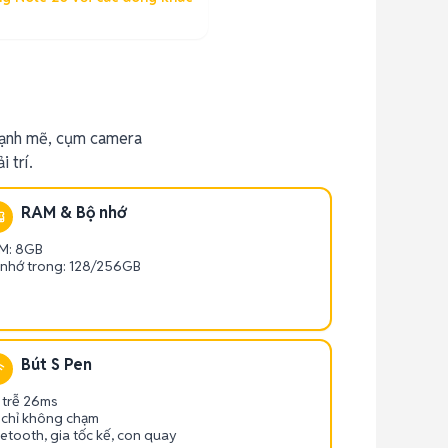
mạnh mẽ, cụm camera
 trí.
RAM & Bộ nhớ
M: 8GB
 nhớ trong: 128/256GB
Bút S Pen
 trễ 26ms
 chỉ không chạm
etooth, gia tốc kế, con quay