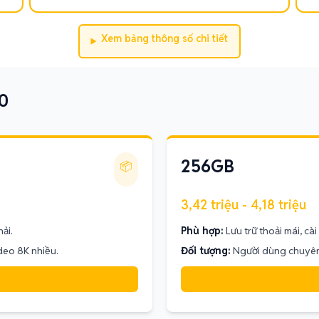
Xem bảng thông số chi tiết
0
256GB
📦
3,42 triệu - 4,18 triệu
hải.
Phù hợp:
Lưu trữ thoải mái, cà
eo 8K nhiều.
Đối tượng:
Người dùng chuyên 