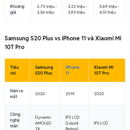
Khoảng
2,75 triệu -
3,22 triệu -
3,69 triệu -
giá
3,36 triệu
3,93 triệu
4,51 triệu
Samsung S20 Plus vs iPhone 11 và Xiaomi Mi
10T Pro
Tiêu
Samsung
iPhone
Xiaomi Mi
chí
S20 Plus
11
10T Pro
Năm ra
2020
2019
2020
mắt
Công
Dynamic
IPS LCD
nghệ
AMOLED
(Liquid
IPS LCD
màn
2X
Retina)