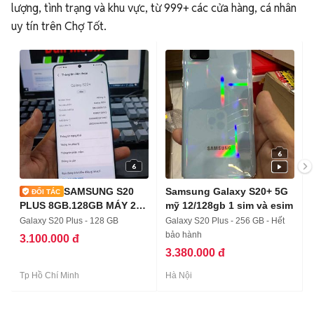
lượng, tình trạng và khu vực, từ 999+ các cửa hàng, cá nhân
uy tín trên Chợ Tốt.
6
6
SAMSUNG S20
Samsung Galaxy S20+ 5G
PLUS 8GB.128GB MÁY 2
mỹ 12/128gb 1 sim và esim
SIM ZIN ĐẸP
Galaxy S20 Plus - 128 GB
Galaxy S20 Plus - 256 GB - Hết
bảo hành
3.100.000 đ
3.380.000 đ
Tp Hồ Chí Minh
Hà Nội