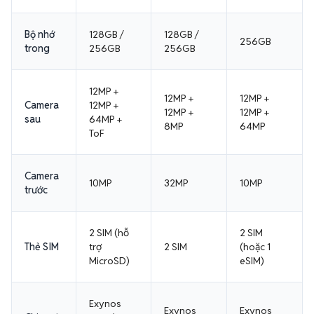
Bộ nhớ
128GB /
128GB /
256GB
trong
256GB
256GB
12MP +
12MP +
12MP +
Camera
12MP +
12MP +
12MP +
sau
64MP +
8MP
64MP
ToF
Camera
10MP
32MP
10MP
trước
2 SIM (hỗ
2 SIM
Thẻ SIM
trợ
2 SIM
(hoặc 1
MicroSD)
eSIM)
Exynos
Exynos
Exynos