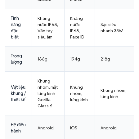
Tính
Kháng
Kháng
năng
nước IP68,
nước
Sạc siêu
đặc
Vân tay
IP68,
nhanh 33W
biệt
siêu âm
Face ID
Trọng
186g
194g
218g
lượng
Khung
Vật liệu
nhôm, mặt
Khung
Khung nhôm,
khung /
lưng kính
nhôm,
lưng kính
thiết kế
Gorilla
lưng kính
Glass 6
Hệ điều
Android
iOS
Android
hành