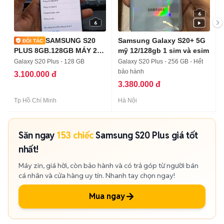
6
6
SAMSUNG S20
Samsung Galaxy S20+ 5G
PLUS 8GB.128GB MÁY 2
mỹ 12/128gb 1 sim và esim
SIM ZIN ĐẸP
Galaxy S20 Plus - 128 GB
Galaxy S20 Plus - 256 GB - Hết
bảo hành
3.100.000 đ
3.380.000 đ
Tp Hồ Chí Minh
Hà Nội
Săn ngay
153 chiếc
Samsung S20 Plus giá tốt
nhất!
Máy zin, giá hời, còn bảo hành và có trả góp từ người bán
cá nhân và cửa hàng uy tín. Nhanh tay chọn ngay!
Mua ngay