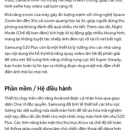
trước, camera 10MP hỗ trợ lấy nét kép nhanh chóng, giúp các bức
hình selfie hay video call luôn rạng rỡ.
Khả năng zoom của máy gây ấn tượng mạnh với công nghệ Space
Zoom lên đến 30x và zoom quang học lai 3x, giúp người dùng thu
phóng mà không đánh đổi quá nhiều chi tiết. Thêm vào đó, Night
Mode (Chế độ ban đêm) tích hợp AI tự động gộp nhiều khung hình,
mang lại những tuyệt tác nhiếp ảnh đêm rực rỡ và rõ nét bất ngờ.
Samsung S20 Plus còn là một thiết bị lý tưởng cho các nhà sáng
tạo nội dung khi hỗ trợ khả năng quay video lên tới độ phân giải
8K siêu nét. Bổ sung tính năng chống rung cực tốt Super Steady,
bạn hoàn toàn tự tin tạo ra những đoạn vlog mượt mà, đậm chất
điện ảnh mọi lúc mọi nơi.
Phần mềm / Hệ điều hành
Thiết bị chạy trên nền tảng Android được cá nhân hóa qua giao
diện One UI độc quyền. Samsung đã tinh tế thiết kế các khu vực
tương tác dời xuống nửa dưới màn hình để tối ưu hóa trải nghiệm
một tay, điều rất cần thiết cho một chiếc máy màn hình lớn như S20
Plus. Các tính năng bảo mật như thư mục Knox và chế độ tối toàn
hệ thống giúp người dùng làm chủ chiếc điện thoại dễ dàng hơn.