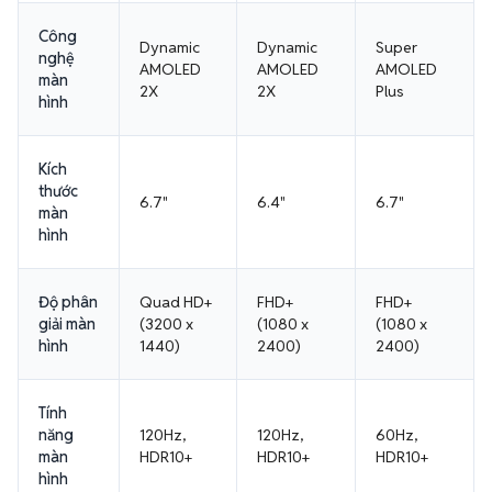
Công
Dynamic
Dynamic
Super
nghệ
AMOLED
AMOLED
AMOLED
màn
2X
2X
Plus
hình
Kích
thước
6.7"
6.4"
6.7"
màn
hình
Độ phân
Quad HD+
FHD+
FHD+
giải màn
(3200 x
(1080 x
(1080 x
hình
1440)
2400)
2400)
Tính
năng
120Hz,
120Hz,
60Hz,
màn
HDR10+
HDR10+
HDR10+
hình