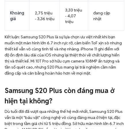
3,33 triệu
Khoảng
2,75 triệu
đang cập
- 4,07
giá
- 3,36 triệu
nhật
triệu
Kết luận: Samsung S20 Plus là sự lựa chọn ưu việt nhất khi bạn
muốn một màn hình lớn 6.7 inch rực rỡ, cảm biến ToF xịn sò nhưng
thiết kế vẫn vô cùng tinh tế và nhẹ nhàng. iPhone 11 ghi điểm với
độ ổn định lâu dài của iOS nhưng lại thiệt thòi về chất lượng hiển
thị và thiết kế. Mi 10T Pro sở hữu cụm camera 108MP ấn tượng và
tần số quét cao, nhưng S20 Plus mang lại trải nghiệm cầm nắm
đẳng cấp và cân bằng hoàn hảo hơn về mọi mặt.
Samsung S20 Plus còn đáng mua ở
hiện tại không?
Dù tuổi đời đã vượt qua những thế hệ mới nhất, Samsung S20 Plus
vẫn là một "báu vật" công nghệ vô cùng đáng mua ở hiện tại, đặc
biệt trong tầm giá chỉ từ 5 triệu đồng. Sở hữu màn hình lớn 6.7 inch