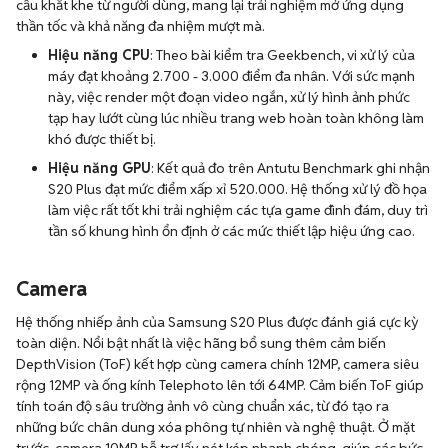
cầu khắt khe từ người dùng, mang lại trải nghiệm mở ứng dụng
thần tốc và khả năng đa nhiệm mượt mà.
Hiệu năng CPU
: Theo bài kiểm tra Geekbench, vi xử lý của
máy đạt khoảng 2.700 - 3.000 điểm đa nhân. Với sức mạnh
này, việc render một đoạn video ngắn, xử lý hình ảnh phức
tạp hay lướt cùng lúc nhiều trang web hoàn toàn không làm
khó được thiết bị.
Hiệu năng GPU
: Kết quả đo trên Antutu Benchmark ghi nhận
S20 Plus đạt mức điểm xấp xỉ 520.000. Hệ thống xử lý đồ họa
làm việc rất tốt khi trải nghiệm các tựa game đình đám, duy trì
tần số khung hình ổn định ở các mức thiết lập hiệu ứng cao.
Camera
Hệ thống nhiếp ảnh của Samsung S20 Plus được đánh giá cực kỳ
toàn diện. Nổi bật nhất là việc hãng bổ sung thêm cảm biến
DepthVision (ToF) kết hợp cùng camera chính 12MP, camera siêu
rộng 12MP và ống kính Telephoto lên tới 64MP. Cảm biến ToF giúp
tính toán độ sâu trường ảnh vô cùng chuẩn xác, từ đó tạo ra
những bức chân dung xóa phông tự nhiên và nghệ thuật. Ở mặt