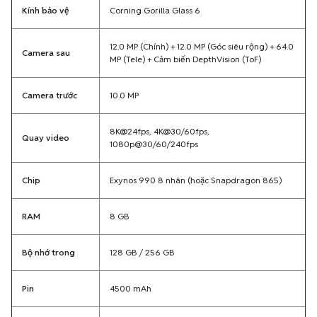
Kính bảo vệ
Corning Gorilla Glass 6
12.0 MP (Chính) + 12.0 MP (Góc siêu rộng) + 64.0
Camera sau
MP (Tele) + Cảm biến DepthVision (ToF)
Camera trước
10.0 MP
8K@24fps, 4K@30/60fps,
Quay video
1080p@30/60/240fps
Chip
Exynos 990 8 nhân (hoặc Snapdragon 865)
RAM
8 GB
Bộ nhớ trong
128 GB / 256 GB
Pin
4500 mAh