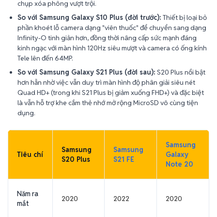
chụp xóa phông vượt trội.
So với Samsung Galaxy S10 Plus (đời trước):
Thiết bị loại bỏ
phần khoét lỗ camera dạng "viên thuốc" để chuyển sang dạng
Infinity-O tinh giản hơn, đồng thời nâng cấp sức mạnh đáng
kinh ngạc với màn hình 120Hz siêu mượt và camera có ống kính
Tele lên đến 64MP.
So với Samsung Galaxy S21 Plus (đời sau):
S20 Plus nổi bật
hơn hẳn nhờ việc vẫn duy trì màn hình độ phân giải siêu nét
Quad HD+ (trong khi S21 Plus bị giảm xuống FHD+) và đặc biệt
là vẫn hỗ trợ khe cắm thẻ nhớ mở rộng MicroSD vô cùng tiện
dụng.
Samsung
Samsung
Samsung
Tiêu chí
Galaxy
S20 Plus
S21 FE
Note 20
Năm ra
2020
2022
2020
mắt