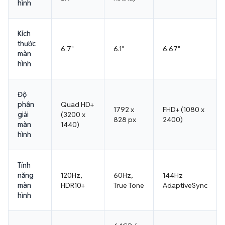
hình
Kích
thước
6.7"
6.1"
6.67"
màn
hình
Độ
phân
Quad HD+
1792 x
FHD+ (1080 x
giải
(3200 x
828 px
2400)
màn
1440)
hình
Tính
năng
120Hz,
60Hz,
144Hz
màn
HDR10+
True Tone
AdaptiveSync
hình