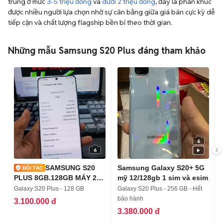
trung ở mức
3-5 triệu đồng
và
dưới 2 triệu đồng
, đây là phân khúc
được nhiều người lựa chọn nhờ sự cân bằng giữa giá bán cực kỳ dễ
tiếp cận và chất lượng flagship bền bỉ theo thời gian.
Những mẫu Samsung S20 Plus đáng tham khảo
6
6
SAMSUNG S20
Samsung Galaxy S20+ 5G
PLUS 8GB.128GB MÁY 2
mỹ 12/128gb 1 sim và esim
SIM ZIN ĐẸP
Galaxy S20 Plus - 128 GB
Galaxy S20 Plus - 256 GB - Hết
bảo hành
3.100.000 đ
3.380.000 đ