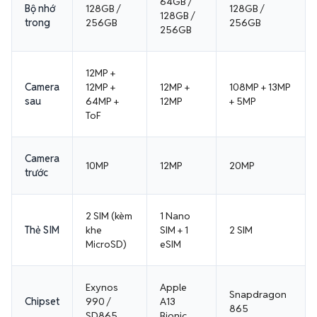
64GB /
Bộ nhớ
128GB /
128GB /
128GB /
trong
256GB
256GB
256GB
12MP +
Camera
12MP +
12MP +
108MP + 13MP
sau
64MP +
12MP
+ 5MP
ToF
Camera
10MP
12MP
20MP
trước
2 SIM (kèm
1 Nano
Thẻ SIM
khe
SIM + 1
2 SIM
MicroSD)
eSIM
Exynos
Apple
Snapdragon
Chipset
990 /
A13
865
SD865
Bionic