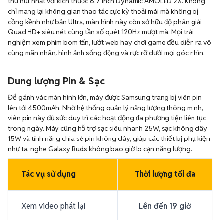
thu hút nhất với kích thước 6.7 inch Dynamic AMOLED 2X. Không
chỉ mang lại không gian thao tác cực kỳ thoải mái mà không bị
cồng kềnh như bản Ultra, màn hình này còn sở hữu độ phân giải
Quad HD+ siêu nét cùng tần số quét 120Hz mượt mà. Mọi trải
nghiệm xem phim bom tấn, lướt web hay chơi game đều diễn ra vô
cùng mãn nhãn, hình ảnh sống động và rực rỡ dưới mọi góc nhìn.
Dung lượng Pin & Sạc
Để gánh vác màn hình lớn, máy được Samsung trang bị viên pin
lên tới 4500mAh. Nhờ hệ thống quản lý năng lượng thông minh,
viên pin này đủ sức duy trì các hoạt động đa phương tiện liên tục
trong ngày. Máy cũng hỗ trợ sạc siêu nhanh 25W, sạc không dây
15W và tính năng chia sẻ pin không dây, giúp các thiết bị phụ kiện
như tai nghe Galaxy Buds không bao giờ lo cạn năng lượng.
Tác vụ sử dụng
Thời lượng tối đa
Xem video phát lại
Lên đến 19 giờ