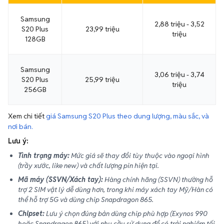
Samsung
2,88 triệu - 3,52
S20 Plus
23,99 triệu
triệu
128GB
Samsung
3,06 triệu - 3,74
S20 Plus
25,99 triệu
triệu
256GB
Xem chi tiết
giá Samsung S20 Plus theo dung lượng, màu sắc, và
nơi bán.
Lưu ý:
Tình trạng máy:
Mức giá sẽ thay đổi tùy thuộc vào ngoại hình
(trầy xước, like new) và chất lượng pin hiện tại.
Mã máy (SSVN/Xách tay):
Hàng chính hãng (SSVN) thường hỗ
trợ 2 SIM vật lý dễ dùng hơn, trong khi máy xách tay Mỹ/Hàn có
thể hỗ trợ 5G và dùng chip Snapdragon 865.
Chipset:
Lưu ý chọn đúng bản dùng chip phù hợp (Exynos 990
hoặc Snapdragon 865) với nhu cầu sử dụng để có trải nghiệm tối