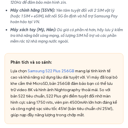
120Hz để đảm bảo màn hình zin.
Máy chính hãng (SSVN):
Yên tâm tuyệt đối với 2 SIM vật lý
(hoặc 1 SIM + eSIM), kết nối 5G ổn định và hỗ trợ Samsung Pay
hoàn hảo tại VN.
Máy xách tay (Mỹ, Hàn):
Dù giá có phần rẻ hơn, hãy lưu ý kiểm
tra khả năng bắt sóng mạng, số lượng SIM hỗ trợ và các phần
mềm rác từ nhà mạng nước ngoài.
Phân tích và so sánh:
Lựa chọn
Samsung S22 Plus 256GB
mang lại tính kinh tế
cao và khả năng sử dụng lâu dài tuyệt vời. Vì máy đã loại bỏ
khe cắm thẻ MicroSD, bản 256GB đảm bảo bạn có thể lưu
trữ video 8K và hình ảnh Nightography thoải mái. So với
bản S22 tiêu chuẩn, S22 Plus ghi điểm tuyệt đối nhờ màn
hình cực sáng 1750 nits, viên pin 4500mAh lớn hơn đáng kể
và công nghệ sạc siêu tốc 45W (bản tiêu chuẩn chỉ 25W),
giúp nạp đầy năng lượng trong chớp mắt.