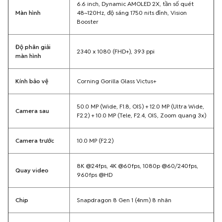
6.6 inch, Dynamic AMOLED 2X, tần số quét
Màn hình
48~120Hz, độ sáng 1750 nits đỉnh, Vision
Booster
Độ phân giải
2340 x 1080 (FHD+), 393 ppi
màn hình
Kính bảo vệ
Corning Gorilla Glass Victus+
50.0 MP (Wide, F1.8, OIS) + 12.0 MP (Ultra Wide,
Camera sau
F2.2) + 10.0 MP (Tele, F2.4, OIS, Zoom quang 3x)
Camera trước
10.0 MP (F2.2)
8K @24fps, 4K @60fps, 1080p @60/240fps,
Quay video
960fps @HD
Chip
Snapdragon 8 Gen 1 (4nm) 8 nhân