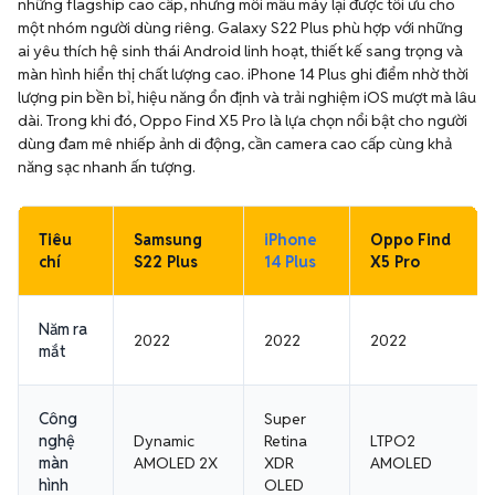
những flagship cao cấp, nhưng mỗi mẫu máy lại được tối ưu cho
một nhóm người dùng riêng. Galaxy S22 Plus phù hợp với những
ai yêu thích hệ sinh thái Android linh hoạt, thiết kế sang trọng và
màn hình hiển thị chất lượng cao. iPhone 14 Plus ghi điểm nhờ thời
lượng pin bền bỉ, hiệu năng ổn định và trải nghiệm iOS mượt mà lâu
dài. Trong khi đó, Oppo Find X5 Pro là lựa chọn nổi bật cho người
dùng đam mê nhiếp ảnh di động, cần camera cao cấp cùng khả
năng sạc nhanh ấn tượng.
Tiêu
Samsung
iPhone
Oppo Find
chí
S22 Plus
14 Plus
X5 Pro
Năm ra
2022
2022
2022
mắt
Công
Super
nghệ
Dynamic
Retina
LTPO2
màn
AMOLED 2X
XDR
AMOLED
hình
OLED