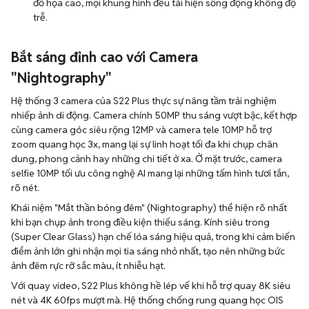
đồ họa cao, mọi khung hình đều tái hiện sống động không độ
trễ.
Bắt sáng đỉnh cao với Camera
"Nightography"
Hệ thống 3 camera của S22 Plus thực sự nâng tầm trải nghiệm
nhiếp ảnh di động. Camera chính 50MP thu sáng vượt bậc, kết hợp
cùng camera góc siêu rộng 12MP và camera tele 10MP hỗ trợ
zoom quang học 3x, mang lại sự linh hoạt tối đa khi chụp chân
dung, phong cảnh hay những chi tiết ở xa. Ở mặt trước, camera
selfie 10MP tối ưu công nghệ AI mang lại những tấm hình tươi tắn,
rõ nét.
Khái niệm "Mắt thần bóng đêm" (Nightography) thể hiện rõ nhất
khi bạn chụp ảnh trong điều kiện thiếu sáng. Kính siêu trong
(Super Clear Glass) hạn chế lóa sáng hiệu quả, trong khi cảm biến
điểm ảnh lớn ghi nhận mọi tia sáng nhỏ nhất, tạo nên những bức
ảnh đêm rực rỡ sắc màu, ít nhiễu hạt.
Với quay video, S22 Plus không hề lép vế khi hỗ trợ quay 8K siêu
nét và 4K 60fps mượt mà. Hệ thống chống rung quang học OIS