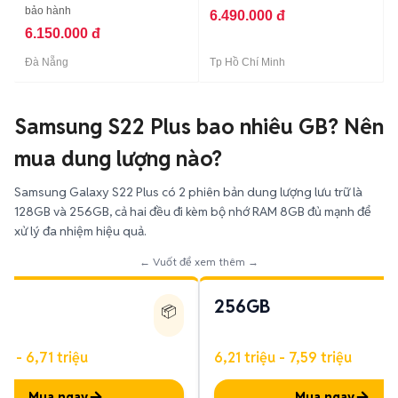
bảo hành
6.490.000 đ
6.150.000 đ
Đà Nẵng
Tp Hồ Chí Minh
Samsung S22 Plus bao nhiêu GB? Nên
mua dung lượng nào?
Samsung Galaxy S22 Plus có 2 phiên bản dung lượng lưu trữ là
128GB và 256GB, cả hai đều đi kèm bộ nhớ RAM 8GB đủ mạnh để
xử lý đa nhiệm hiệu quả.
← Vuốt để xem thêm →
256GB
📦
ệu - 6,71 triệu
6,21 triệu - 7,59 triệu
Mua ngay
Mua ngay