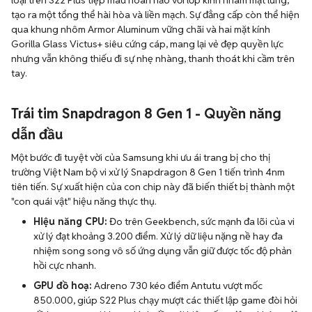
loại trên S22 Plus tiệp màu hoàn hảo với lớp kính nhám mặt lưng,
tạo ra một tổng thể hài hòa và liền mạch. Sự đẳng cấp còn thể hiện
qua khung nhôm Armor Aluminum vững chãi và hai mặt kính
Gorilla Glass Victus+ siêu cứng cáp, mang lại vẻ đẹp quyền lực
nhưng vẫn không thiếu đi sự nhẹ nhàng, thanh thoát khi cầm trên
tay.
Trái tim Snapdragon 8 Gen 1 - Quyền năng
dẫn đầu
Một bước đi tuyệt vời của Samsung khi ưu ái trang bị cho thị
trường Việt Nam bộ vi xử lý Snapdragon 8 Gen 1 tiến trình 4nm
tiên tiến. Sự xuất hiện của con chip này đã biến thiết bị thành một
"con quái vật" hiệu năng thực thụ.
Hiệu năng CPU:
Đo trên Geekbench, sức mạnh đa lõi của vi
xử lý đạt khoảng 3.200 điểm. Xử lý dữ liệu nặng nề hay đa
nhiệm song song vô số ứng dụng vẫn giữ được tốc độ phản
hồi cực nhanh.
GPU đồ hoạ:
Adreno 730 kéo điểm Antutu vượt mốc
850.000, giúp S22 Plus chạy mượt các thiết lập game đòi hỏi