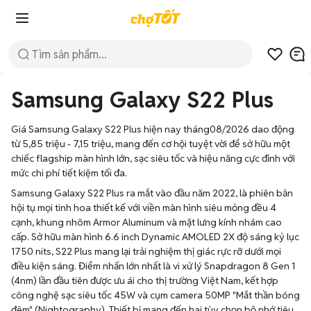
Samsung Galaxy S22 Plus
Giá Samsung Galaxy S22 Plus hiện nay tháng08/2026 dao động
từ 5,85 triệu - 7,15 triệu, mang đến cơ hội tuyệt vời để sở hữu một
chiếc flagship màn hình lớn, sạc siêu tốc và hiệu năng cực đỉnh với
mức chi phí tiết kiệm tối đa.
Samsung Galaxy S22 Plus ra mắt vào đầu năm 2022, là phiên bản
hội tụ mọi tinh hoa thiết kế với viền màn hình siêu mỏng đều 4
cạnh, khung nhôm Armor Aluminum và mặt lưng kính nhám cao
cấp. Sở hữu màn hình 6.6 inch Dynamic AMOLED 2X độ sáng kỷ lục
1750 nits, S22 Plus mang lại trải nghiệm thị giác rực rỡ dưới mọi
điều kiện sáng. Điểm nhấn lớn nhất là vi xử lý Snapdragon 8 Gen 1
(4nm) lần đầu tiên được ưu ái cho thị trường Việt Nam, kết hợp
công nghệ sạc siêu tốc 45W và cụm camera 50MP "Mắt thần bóng
đêm" (Nightography). Thiết bị mang đến hai tùy chọn bộ nhớ tiêu