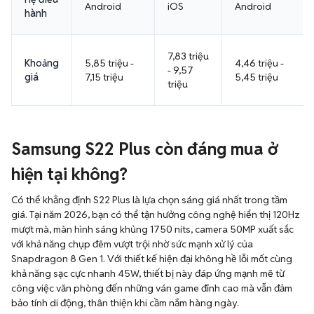
Android
iOS
Android
hành
7,83 triệu
Khoảng
5,85 triệu -
4,46 triệu -
- 9,57
giá
7,15 triệu
5,45 triệu
triệu
Samsung S22 Plus còn đáng mua ở
hiện tại không?
Có thể khẳng định S22 Plus là lựa chọn sáng giá nhất trong tầm
giá. Tại năm 2026, bạn có thể tận hưởng công nghệ hiển thị 120Hz
mượt mà, màn hình sáng khủng 1750 nits, camera 50MP xuất sắc
với khả năng chụp đêm vượt trội nhờ sức mạnh xử lý của
Snapdragon 8 Gen 1. Với thiết kế hiện đại không hề lỗi mốt cùng
khả năng sạc cực nhanh 45W, thiết bị này đáp ứng mạnh mẽ từ
công việc văn phòng đến những ván game đỉnh cao mà vẫn đảm
bảo tính di động, thân thiện khi cầm nắm hàng ngày.