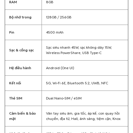
RAM
8GB
Bộ nhớ trong
128GB / 256GB
Pin
4500 mAh
Sạc siêu nhanh 45W, sạc không dây 15W,
Sạc & cổng sạc
Wireless PowerShare, USB Type-C
Hệ điều hành
Android (One UI)
Kết nối
5G, Wi-Fi 6E, Bluetooth 5.2, UWB, NFC
Thẻ SIM
Dual Nano-SIM / eSIM
Cảm biến & bảo
Vân tay siêu âm, gia tốc, áp kế, con quay hồi
mật
chuyển, địa từ, Hall, ánh sáng, tiệm cận, Knox