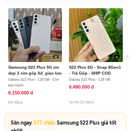
6
6
Samsung S22 Plus 5G zin
S22 Plus 5G - Snap 8Gen1
đẹp 2 sim góp 0đ_giao lưu
- Trả Góp - SHIP COD
Galaxy S22 Plus - 128 GB - Còn
Galaxy S22 Plus - 128 GB
bảo hành
6.490.000 đ
6.150.000 đ
Đà Nẵng
Tp Hồ Chí Minh
Săn ngay
377 chiếc
Samsung S22 Plus giá tốt
nhất!