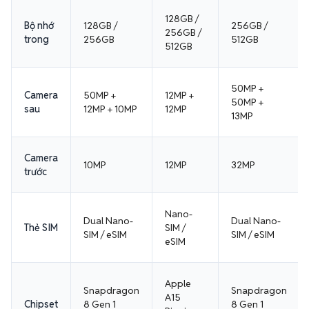
128GB /
Bộ nhớ
128GB /
256GB /
256GB /
trong
256GB
512GB
512GB
50MP +
Camera
50MP +
12MP +
50MP +
sau
12MP + 10MP
12MP
13MP
Camera
10MP
12MP
32MP
trước
Nano-
Dual Nano-
Dual Nano-
Thẻ SIM
SIM /
SIM / eSIM
SIM / eSIM
eSIM
Apple
Snapdragon
Snapdragon
A15
Chipset
8 Gen 1
8 Gen 1