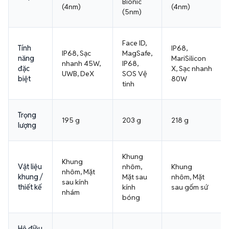
Bionic
(4nm)
(4nm)
(5nm)
Face ID,
Tính
IP68,
IP68, Sạc
MagSafe,
năng
MariSilicon
nhanh 45W,
IP68,
đặc
X, Sạc nhanh
UWB, DeX
SOS Vệ
biệt
80W
tinh
Trọng
195 g
203 g
218 g
lượng
Khung
Khung
Vật liệu
nhôm,
Khung
nhôm, Mặt
khung /
Mặt sau
nhôm, Mặt
sau kính
thiết kế
kính
sau gốm sứ
nhám
bóng
Hệ điều