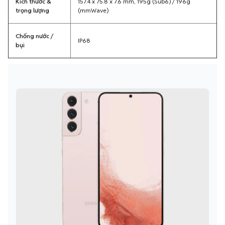
Kích thước &
157.4 x 75.8 x 7.6 mm, 195g (Sub6) / 196g
trọng lượng
(mmWave)
Chống nước /
IP68
bụi