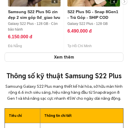
6
6
Samsung S22 Plus 5G zin
S22 Plus 5G - Snap 8Gen1
đẹp 2 sim góp 0đ_giao lưu
- Trả Góp - SHIP COD
Galaxy S22 Plus - 128 GB - Còn
Galaxy S22 Plus - 128 GB
bảo hành
6.490.000 đ
6.150.000 đ
Đà Nẵng
Tp Hồ Chí Minh
Xem thêm
Thông số kỹ thuật Samsung S22 Plus
Samsung Galaxy S22 Plus mang thiết kế hài hòa, sở hữu màn hình
rộng 6.6 inch siêu sáng, hiệu năng hàng đầu từ Snapdragon 8
Gen 1 và khả năng sạc cực nhanh 45W cho ngày dài năng động.
Tiêu chí
Thông tin chi tiết