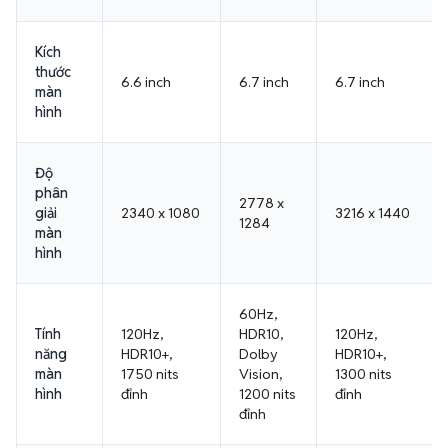
Kích
thước
6.6 inch
6.7 inch
6.7 inch
màn
hình
Độ
phân
2778 x
giải
2340 x 1080
3216 x 1440
1284
màn
hình
60Hz,
Tính
120Hz,
HDR10,
120Hz,
năng
HDR10+,
Dolby
HDR10+,
màn
1750 nits
Vision,
1300 nits
hình
đỉnh
1200 nits
đỉnh
đỉnh