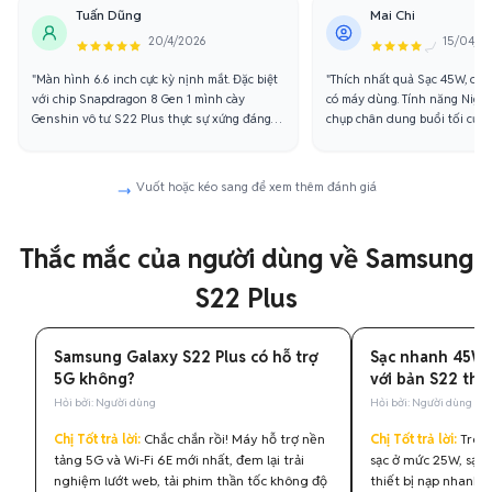
Tuấn Dũng
Mai Chi
20/4/2026
15/04/2
"Màn hình 6.6 inch cực kỳ nịnh mắt. Đặc biệt
"Thích nhất quả Sạc 45W, cắm 
với chip Snapdragon 8 Gen 1 mình cày
có máy dùng. Tính năng Night
Genshin vô tư. S22 Plus thực sự xứng đáng
chụp chân dung buổi tối cứ ph
đồng tiền."
linh."
Vuốt hoặc kéo sang để xem thêm đánh giá
Thắc mắc của người dùng về Samsung
S22 Plus
Samsung Galaxy S22 Plus có hỗ trợ
Sạc nhanh 45W c
5G không?
với bản S22 thư
Hỏi bởi: Người dùng
Hỏi bởi: Người dùng
Chị Tốt trả lời:
Chắc chắn rồi! Máy hỗ trợ nền
Chị Tốt trả lời:
Trong
tảng 5G và Wi-Fi 6E mới nhất, đem lại trải
sạc ở mức 25W, sạc 
nghiệm lướt web, tải phim thần tốc không độ
thiết bị nạp nhanh 