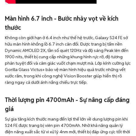
Màn hình 6.7 inch - Bước nhảy vọt về kích
thước
Không còn giới hạn ở 6.4 inch như thế hệ trước, Galaxy S24 FE sở
hữu màn hình khổng lồ 6.7 inch cân đối. Được trang bị tấm nền
Dynamic AMOLED 2X, tần số quét 120Hz và độ sáng Peak lên đến
1900 nits, thiết bị cung cấp những khung hình rực rỡ, độ tương
phản tuyệt đối và cảm giác vuốt chạm mượt mà. Lớp kính cường lực
Gorilla Glass Victus+ bảo vệ màn hình hiệu quả trước những vết
xước răm, trong khi công nghệ Vision Booster giúp hiển thị rõ
ràng ngay cả dưới ánh nắng chiếu trực tiếp.
Thời lượng pin 4700mAh - Sự nâng cấp đáng
giá
Sự gia tăng kích thước mang đến lợi thế lớn về dung lượng pin khi
S24 FE được trang bị viên pin 4700mAh. Nhờ khả năng quản lý
điện năng xuất sắc từ vi xử lý 4nm mới, thiết bị đáp ứng cực tốt thời