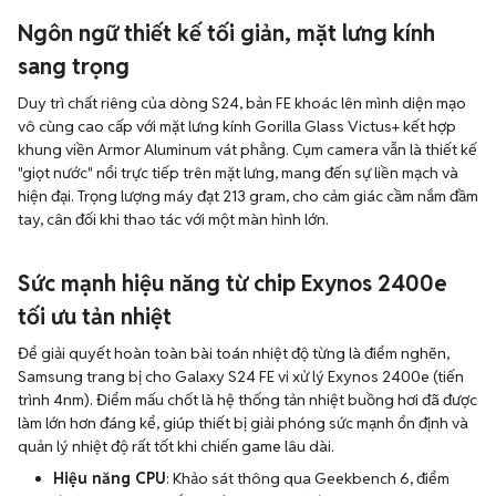
Ngôn ngữ thiết kế tối giản, mặt lưng kính
sang trọng
Duy trì chất riêng của dòng S24, bản FE khoác lên mình diện mạo
vô cùng cao cấp với mặt lưng kính Gorilla Glass Victus+ kết hợp
khung viền Armor Aluminum vát phẳng. Cụm camera vẫn là thiết kế
"giọt nước" nổi trực tiếp trên mặt lưng, mang đến sự liền mạch và
hiện đại. Trọng lượng máy đạt 213 gram, cho cảm giác cầm nắm đầm
tay, cân đối khi thao tác với một màn hình lớn.
Sức mạnh hiệu năng từ chip Exynos 2400e
tối ưu tản nhiệt
Để giải quyết hoàn toàn bài toán nhiệt độ từng là điểm nghẽn,
Samsung trang bị cho Galaxy S24 FE vi xử lý Exynos 2400e (tiến
trình 4nm). Điểm mấu chốt là hệ thống tản nhiệt buồng hơi đã được
làm lớn hơn đáng kể, giúp thiết bị giải phóng sức mạnh ổn định và
quản lý nhiệt độ rất tốt khi chiến game lâu dài.
Hiệu năng CPU
: Khảo sát thông qua Geekbench 6, điểm