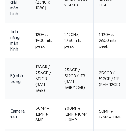
giải
(2340 x
x 1440)
HD+
màn
1080)
hình
Tính
120Hz,
1-120Hz,
1-120Hz,
năng
1900 nits
1750 nits
2600 nits
màn
peak
peak
peak
hình
128GB /
256GB /
256GB /
256GB /
Bộ nhớ
512GB / 1TB
512GB
512GB / 1TB
trong
(RAM
(RAM
(RAM 12GB)
8GB/12GB)
8GB)
50MP +
200MP +
Camera
50MP +
12MP +
12MP + 10MP
sau
12MP + 10MP
8MP
+ 10MP