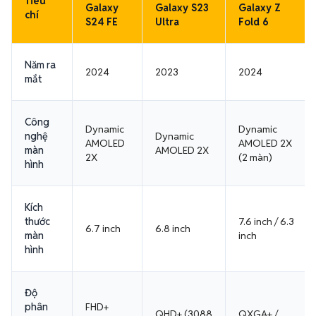
Tiêu
Galaxy
Galaxy S23
Galaxy Z
chí
S24 FE
Ultra
Fold 6
Năm ra
2024
2023
2024
mắt
Công
Dynamic
Dynamic
nghệ
Dynamic
AMOLED
AMOLED 2X
màn
AMOLED 2X
2X
(2 màn)
hình
Kích
thước
7.6 inch / 6.3
6.7 inch
6.8 inch
màn
inch
hình
Độ
phân
FHD+
QHD+ (3088
QXGA+ /