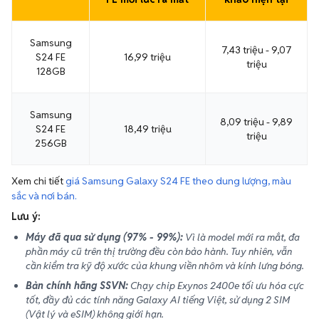
Samsung
7,43 triệu - 9,07
S24 FE
16,99 triệu
triệu
128GB
Samsung
8,09 triệu - 9,89
S24 FE
18,49 triệu
triệu
256GB
Xem chi tiết
giá Samsung Galaxy S24 FE theo dung lượng, màu
sắc và nơi bán.
Lưu ý:
Máy đã qua sử dụng (97% - 99%):
Vì là model mới ra mắt, đa
phần máy cũ trên thị trường đều còn bảo hành. Tuy nhiên, vẫn
cần kiểm tra kỹ độ xước của khung viền nhôm và kính lưng bóng.
Bản chính hãng SSVN:
Chạy chip Exynos 2400e tối ưu hóa cực
tốt, đầy đủ các tính năng Galaxy AI tiếng Việt, sử dụng 2 SIM
(Vật lý và eSIM) không giới hạn.