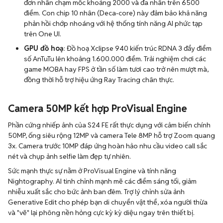
đơn nhân chạm mốc khoảng 2000 và đa nhân trên 6500
điểm. Con chip 10 nhân (Deca-core) này đảm bảo khả năng
phản hồi chớp nhoáng với hệ thống tính năng AI phức tạp
trên One UI.
GPU đồ hoạ
: Đồ hoạ Xclipse 940 kiến trúc RDNA 3 đẩy điểm
số AnTuTu lên khoảng 1.600.000 điểm. Trải nghiệm chơi các
game MOBA hay FPS ở tần số làm tươi cao trở nên mượt mà,
đồng thời hỗ trợ hiệu ứng Ray Tracing chân thực.
Camera 50MP kết hợp ProVisual Engine
Phần cứng nhiếp ảnh của S24 FE rất thực dụng với cảm biến chính
50MP, ống siêu rộng 12MP và camera Tele 8MP hỗ trợ Zoom quang
3x. Camera trước 10MP đáp ứng hoàn hảo nhu cầu video call sắc
nét và chụp ảnh selfie làm đẹp tự nhiên.
Sức mạnh thực sự nằm ở ProVisual Engine và tính năng
Nightography. AI tinh chỉnh mạnh mẽ các điểm sáng tối, giảm
nhiễu xuất sắc cho bức ảnh ban đêm. Trợ lý chỉnh sửa ảnh
Generative Edit cho phép bạn di chuyển vật thể, xóa người thừa
và "vẽ" lại phông nền hỏng cực kỳ kỳ diệu ngay trên thiết bị.