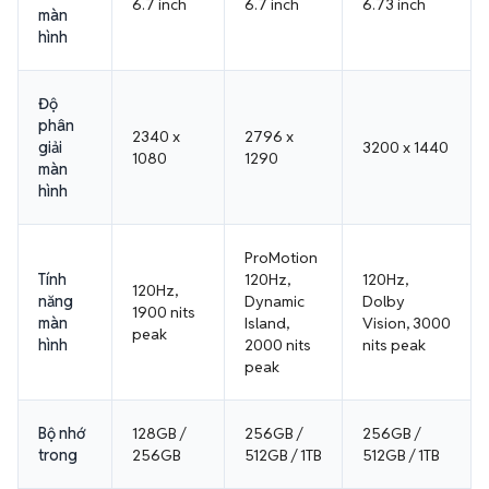
6.7 inch
6.7 inch
6.73 inch
màn
hình
Độ
phân
2340 x
2796 x
giải
3200 x 1440
1080
1290
màn
hình
ProMotion
Tính
120Hz,
120Hz,
120Hz,
năng
Dynamic
Dolby
1900 nits
màn
Island,
Vision, 3000
peak
hình
2000 nits
nits peak
peak
Bộ nhớ
128GB /
256GB /
256GB /
trong
256GB
512GB / 1TB
512GB / 1TB