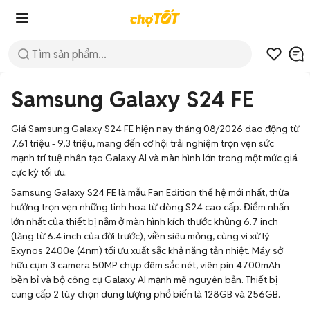
Samsung Galaxy S24 FE
Giá Samsung Galaxy S24 FE hiện nay tháng 08/2026 dao động từ
7,61 triệu - 9,3 triệu, mang đến cơ hội trải nghiệm trọn vẹn sức
mạnh trí tuệ nhân tạo Galaxy AI và màn hình lớn trong một mức giá
cực kỳ tối ưu.
Samsung Galaxy S24 FE là mẫu Fan Edition thế hệ mới nhất, thừa
hưởng trọn vẹn những tinh hoa từ dòng S24 cao cấp. Điểm nhấn
lớn nhất của thiết bị nằm ở màn hình kích thước khủng 6.7 inch
(tăng từ 6.4 inch của đời trước), viền siêu mỏng, cùng vi xử lý
Exynos 2400e (4nm) tối ưu xuất sắc khả năng tản nhiệt. Máy sở
hữu cụm 3 camera 50MP chụp đêm sắc nét, viên pin 4700mAh
bền bỉ và bộ công cụ Galaxy AI mạnh mẽ nguyên bản. Thiết bị
cung cấp 2 tùy chọn dung lượng phổ biến là 128GB và 256GB.