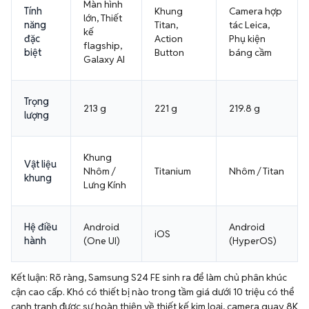
Màn hình
Tính
Khung
Camera hợp
lớn, Thiết
năng
Titan,
tác Leica,
kế
đặc
Action
Phụ kiện
flagship,
biệt
Button
báng cầm
Galaxy AI
Trọng
213 g
221 g
219.8 g
lượng
Khung
Vật liệu
Nhôm /
Titanium
Nhôm / Titan
khung
Lưng Kính
Hệ điều
Android
Android
iOS
hành
(One UI)
(HyperOS)
Kết luận: Rõ ràng, Samsung S24 FE sinh ra để làm chủ phân khúc
cận cao cấp. Khó có thiết bị nào trong tầm giá dưới 10 triệu có thể
cạnh tranh được sự hoàn thiện về thiết kế kim loại, camera quay 8K