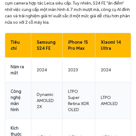
cụm camera hợp tác Leica siêu cấp. Tuy nhiên, S24 FE "ăn điểm"
nhờ việc cung cấp một màn hình 6.7 inch mượt mà, công cụ AI đỉnh
cao và trải nghiệm giải trí xuất sắc ở một mức giá dễ chịu hơn phân
nửa so với 2 cỗ máy kia.
Tiêu
Samsung
iPhone 15
Xiaomi 14
chí
S24 FE
Pro Max
Ultra
Năm ra
2024
2023
2024
mắt
Công
LTPO
Dynamic
nghệ
Super
LTPO
AMOLED
màn
Retina XDR
AMOLED
2X
hình
OLED
Kích
thước