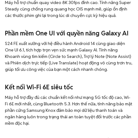
Máy hỗ trợ chuẩn quay video 8K 30fps đỉnh cao. Tính năng Super
Steady cùng chống rung quang học OIS mạnh mẽ, giúp ổn định
các thước phim ghi lại trong lúc di chuyển cực kỳ hiệu quả.
Phần mềm One UI với quyền năng Galaxy AI
S24 FE xuất xưởng với hệ điều hành Android 14 cùng giao diện
One UI 6.1, tích hợp trọn vẹn sức mạnh Galaxy AI. Tính năng
Khoanh vùng tìm kiếm (Circle to Search), Trợ lý Note (Note Assist)
và Phiên dịch trực tiếp (Live Translate) hoạt động vô cùng trơn tru,
giúp tối ưu công việc của bạn một cách nhanh chóng.
Kết nối Wi-Fi 6E siêu tốc
Máy hỗ trợ đầy đủ các chuẩn kết nối như mạng 5G tốc độ cao, Wi-
Fi 6E mới nhất, cùng Bluetooth 5.3. Hơn thế nữa, tính năng bảo mật
phần cứng Samsung Knox đảm bảo mọi dữ liệu thanh toán và
ngân hàng luôn trong trạng thái an toàn tuyệt đối trước các phần
mềm độc hại.