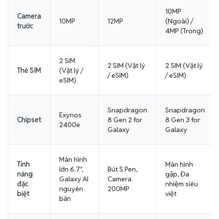
10MP
Camera
10MP
12MP
(Ngoài) /
trước
4MP (Trong)
2 SIM
2 SIM (Vật lý
2 SIM (Vật lý
Thẻ SIM
(Vật lý /
/ eSIM)
/ eSIM)
eSIM)
Snapdragon
Snapdragon
Exynos
Chipset
8 Gen 2 for
8 Gen 3 for
2400e
Galaxy
Galaxy
Màn hình
Tính
Màn hình
lớn 6.7",
Bút S Pen,
năng
gập, Đa
Galaxy AI
Camera
đặc
nhiệm siêu
nguyên
200MP
biệt
việt
bản