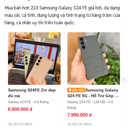
Mua bán hơn 223 Samsung Galaxy S24 FE giá hời, đa dạng
màu sắc cá tính, dung lượng và tình trạng từ hàng trăm cửa
hàng, cá nhân uy tín trên toàn quốc.
1
6
Samsung S24FE Zin đẹp
Samsung Galaxy
đủ mà
S24 FE 5G - Hỗ Trợ Góp -
COD
Galaxy S24 FE - 4-6 tháng
Galaxy S24 FE - 128 GB - 4-6
tháng
6.900.000 đ
7.990.000 đ
Tp Hồ Chí Minh
Tp Hồ Chí Minh