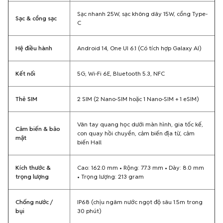
Sạc nhanh 25W, sạc không dây 15W, cổng Type-
Sạc & cổng sạc
C
Hệ điều hành
Android 14, One UI 6.1 (Có tích hợp Galaxy AI)
Kết nối
5G, Wi-Fi 6E, Bluetooth 5.3, NFC
Thẻ SIM
2 SIM (2 Nano-SIM hoặc 1 Nano-SIM + 1 eSIM)
Vân tay quang học dưới màn hình, gia tốc kế,
Cảm biến & bảo
con quay hồi chuyển, cảm biến địa từ, cảm
mật
biến Hall
Kích thước &
Cao: 162.0 mm • Rộng: 77.3 mm • Dày: 8.0 mm
trọng lượng
• Trọng lượng: 213 gram
Chống nước /
IP68 (chịu ngâm nước ngọt độ sâu 1.5m trong
bụi
30 phút)