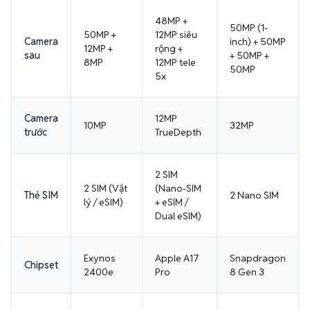
48MP +
50MP (1-
50MP +
12MP siêu
Camera
inch) + 50MP
12MP +
rộng +
sau
+ 50MP +
8MP
12MP tele
50MP
5x
Camera
12MP
10MP
32MP
trước
TrueDepth
2 SIM
2 SIM (Vật
(Nano-SIM
Thẻ SIM
2 Nano SIM
lý / eSIM)
+ eSIM /
Dual eSIM)
Exynos
Apple A17
Snapdragon
Chipset
2400e
Pro
8 Gen 3