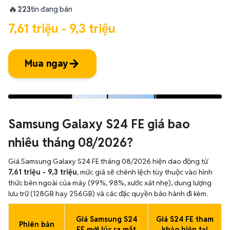
🔥
223
tin đang bán
7,61 triệu - 9,3 triệu
Mua ngay
Samsung Galaxy S24 FE giá bao
nhiêu tháng 08/2026?
Giá Samsung Galaxy S24 FE tháng 08/2026 hiện dao động từ
7,61 triệu - 9,3 triệu
, mức giá sẽ chênh lệch tùy thuộc vào hình
thức bên ngoài của máy (99%, 98%, xước xát nhẹ), dung lượng
lưu trữ (128GB hay 256GB) và các đặc quyền bảo hành đi kèm.
Giá Samsung S24
Giá S24 FE tham
Phiên bản
FE mới lúc ra mắt
khảo hiện tại