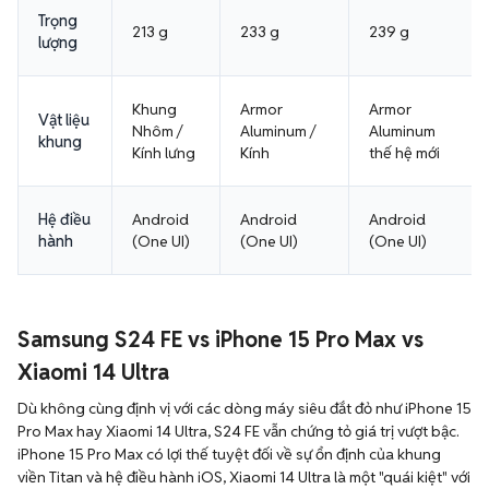
Trọng
213 g
233 g
239 g
lượng
Khung
Armor
Armor
Vật liệu
Nhôm /
Aluminum /
Aluminum
khung
Kính lưng
Kính
thế hệ mới
Hệ điều
Android
Android
Android
hành
(One UI)
(One UI)
(One UI)
Samsung S24 FE vs iPhone 15 Pro Max vs
Xiaomi 14 Ultra
Dù không cùng định vị với các dòng máy siêu đắt đỏ như iPhone 15
Pro Max hay Xiaomi 14 Ultra, S24 FE vẫn chứng tỏ giá trị vượt bậc.
iPhone 15 Pro Max có lợi thế tuyệt đối về sự ổn định của khung
viền Titan và hệ điều hành iOS, Xiaomi 14 Ultra là một "quái kiệt" với