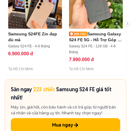
1
6
Samsung S24FE Zin đẹp
Samsung Galaxy
đủ mà
S24 FE 5G - Hỗ Trợ Góp -
COD
Galaxy S24 FE - 4-6 tháng
Galaxy S24 FE - 128 GB - 4-6
tháng
6.900.000 đ
7.990.000 đ
Tp Hồ Chí Minh
Tp Hồ Chí Minh
Săn ngay
223 chiếc
Samsung S24 FE giá tốt
nhất!
Máy zin, giá hời, còn bảo hành và có trả góp từ người bán
cá nhân và cửa hàng uy tín. Nhanh tay chọn ngay!
Mua ngay