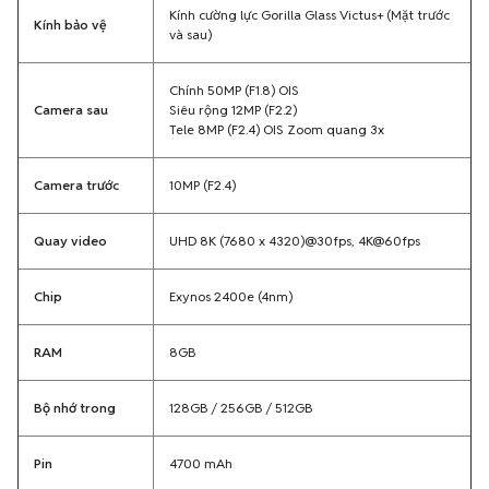
Kính cường lực Gorilla Glass Victus+ (Mặt trước
Kính bảo vệ
và sau)
Chính 50MP (F1.8) OIS
Camera sau
Siêu rộng 12MP (F2.2)
Tele 8MP (F2.4) OIS Zoom quang 3x
Camera trước
10MP (F2.4)
Quay video
UHD 8K (7680 x 4320)@30fps, 4K@60fps
Chip
Exynos 2400e (4nm)
RAM
8GB
Bộ nhớ trong
128GB / 256GB / 512GB
Pin
4700 mAh