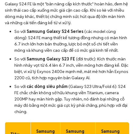
Galaxy S24 FE là một "bản nâng cấp kích thước" hoàn hảo, đem hệ
sinh thái cao cấp xuống mức giá cận cao cấp. Khi so kè với nhiều
dòng máy khác, thiết bị chứng minh sức hút qua độ lớn màn hình
và những cải tiến đáng kể từ vi xử lý.
So với
Samsung Galaxy S24 Series
(các model cùng
dòng): S24 FE mang thiết kế tương đồng nhưng có màn hình
6.7 inch lớn hơn bản thường, lược bỏ một số chi tiết viền
mỏng và khung viền cao cấp để có mức giá kinh tế nhất.
So với
Samsung Galaxy S23 FE
(đời trước): Kích thước màn
hình nhảy vọt từ 6.4 lên 6.7 inch, viền mỏng hơn đáng kể. Đặc
biệt, vi xử lý Exynos 2400e mạnh mẽ, mát mẻ hơn hẳn Exynos
2200 cũ, tích hợp nguyên bản Galaxy AI.
So với
các dòng siêu phẩm
(Galaxy S23 Ultra/Fold 6): S24
FE chắc chắn không sở hữu khung viền Titanium, camera
200MP hay màn hình gập. Tuy nhiên, nó đánh bại những cỗ
máy đó bằng một mức giá cực kỳ phải chăng, phù hợp với đại
chúng.
Samsung
Samsung
Samsung