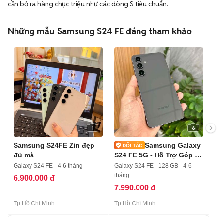
cần bỏ ra hàng chục triệu như các dòng S tiêu chuẩn.
Những mẫu Samsung S24 FE đáng tham khảo
1
6
Samsung S24FE Zin đẹp
Samsung Galaxy
đủ mà
S24 FE 5G - Hỗ Trợ Góp -
COD
Galaxy S24 FE - 4-6 tháng
Galaxy S24 FE - 128 GB - 4-6
tháng
6.900.000 đ
7.990.000 đ
Tp Hồ Chí Minh
Tp Hồ Chí Minh