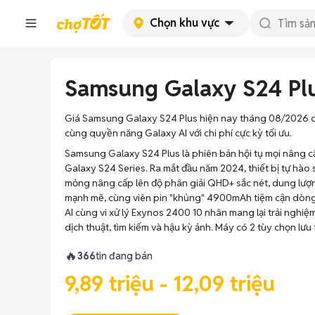
Chọn khu vực
Samsung Galaxy S24 Pl
Giá Samsung Galaxy S24 Plus hiện nay tháng 08/2026 dao 
cùng quyền năng Galaxy AI với chi phí cực kỳ tối ưu.
Samsung Galaxy S24 Plus là phiên bản hội tụ mọi nâng 
Galaxy S24 Series. Ra mắt đầu năm 2024, thiết bị tự hào 
mỏng nâng cấp lên độ phân giải QHD+ sắc nét, dung lượ
mạnh mẽ, cùng viên pin "khủng" 4900mAh tiệm cận dòng 
AI cùng vi xử lý Exynos 2400 10 nhân mang lại trải nghi
dịch thuật, tìm kiếm và hậu kỳ ảnh. Máy có 2 tùy chọn lư
🔥
366
tin đang bán
9,89 triệu - 12,09 triệu