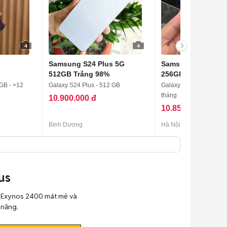
4
4
s
Samsung S24 Plus 5G
Samsung Galaxy S
512GB Trắng 98%
256GB chính hãng
 GB - >12
Galaxy S24 Plus - 512 GB
Galaxy S24 Plus - 256 G
tháng
10.900.000 đ
10.850.000 đ
Bình Dương
Hà Nội
us
p Exynos 2400 mát mẻ và
 năng.