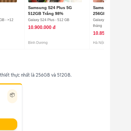
s
Samsung S24 Plus 5G
Samsung Galaxy S
512GB Trắng 98%
256GB chính hãng
 GB - >12
Galaxy S24 Plus - 512 GB
Galaxy S24 Plus - 256 G
tháng
10.900.000 đ
10.850.000 đ
Bình Dương
Hà Nội
thiết thực nhất là 256GB và 512GB.
📦