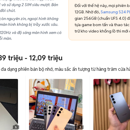
i và sử dụng 2 SIM siêu mượt. Bản
Đối với thế hệ này, mọi phiên
đôi chút.
12GB. Nhờ đó,
Samsung S24 P
gian 256GB (chuẩn UFS 4.0) đáp
 còn nguyên zin, ngoại hình không
màn hình không bị trầy xước sâu.
tựa game bom tấn và thao tác c
trữ kho video khổng lồ thì mới
 120Hz và độ sáng màn hình xem có
ỗi màn.
 triệu - 12,09 triệu
đa dạng phiên bản bộ nhớ, màu sắc ấn tượng từ hàng trăm cửa hàn
5
1