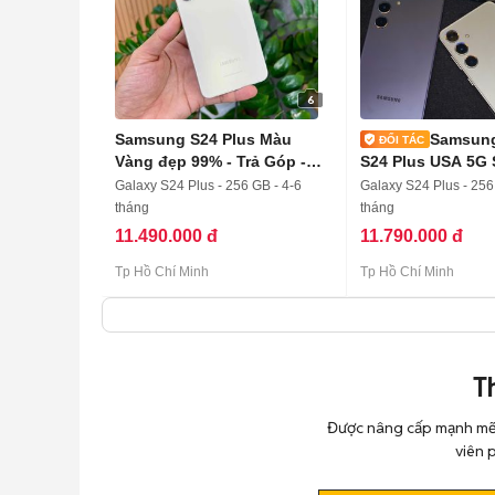
6
Samsung S24 Plus Màu
Samsung
Vàng đẹp 99% - Trả Góp -
S24 Plus USA 5G 
Ship
3
Galaxy S24 Plus - 256 GB - 4-6
Galaxy S24 Plus - 256
tháng
tháng
11.490.000 đ
11.790.000 đ
Tp Hồ Chí Minh
Tp Hồ Chí Minh
T
Được nâng cấp mạnh mẽ 
viên 