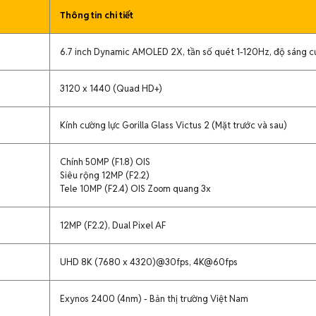
Thông tin chi tiết
6.7 inch Dynamic AMOLED 2X, tần số quét 1-120Hz, độ sáng c
3120 x 1440 (Quad HD+)
Kính cường lực Gorilla Glass Victus 2 (Mặt trước và sau)
Chính 50MP (F1.8) OIS
Siêu rộng 12MP (F2.2)
Tele 10MP (F2.4) OIS Zoom quang 3x
12MP (F2.2), Dual Pixel AF
UHD 8K (7680 x 4320)@30fps, 4K@60fps
Exynos 2400 (4nm) - Bản thị trường Việt Nam