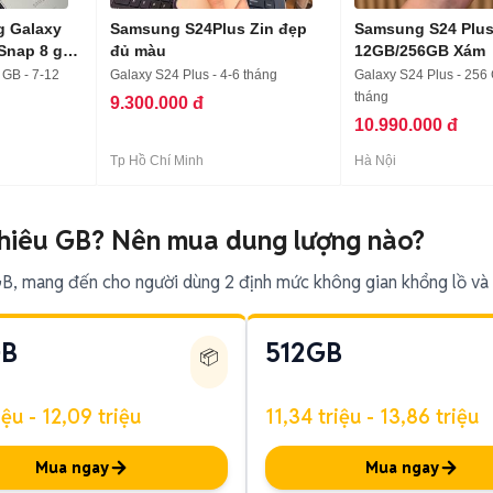
 Galaxy
Samsung S24Plus Zin đẹp
Samsung S24 Plu
Snap 8 gen
đủ màu
12GB/256GB Xám
 GB - 7-12
Galaxy S24 Plus - 4-6 tháng
Galaxy S24 Plus - 256
tháng
9.300.000 đ
10.990.000 đ
Tp Hồ Chí Minh
Hà Nội
hiêu GB? Nên mua dung lượng nào?
GB, mang đến cho người dùng 2 định mức không gian khổng lồ và 
GB
512GB
📦
iệu - 12,09 triệu
11,34 triệu - 13,86 triệu
Mua ngay
Mua ngay