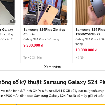
5
1
 Galaxy
Samsung S24Plus Zin đẹp
Samsung S24 Plu
Snap 8 gen
đủ màu
12GB/256GB Xám
 GB - 7-12
Galaxy S24 Plus - 4-6 tháng
Galaxy S24 Plus - 256
tháng
9.300.000 đ
10.990.000 đ
Tp Hồ Chí Minh
Hà Nội
Xem thêm
hông số kỹ thuật Samsung Galaxy S24 Pl
với màn hình 6.7 inch QHD+ siêu nét, RAM 12GB xử lý cực mượt mà, chi
pin 4900 mAh đỉnh cao. Samsung Galaxy S24 Plus là cỗ máy giải trí toàn