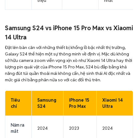
triệu
nhất
Samsung S24 vs iPhone 15 Pro Max vs Xiaomi
14 Ultra
Đặt lên bàn cân với những thiết bị khổng lồ bậc nhất thị trường,
Galaxy S24 thể hiện một sự thông minh về định vị. Mặc dù không
sở hữu camera zoom viễn vọng xịn xò như Xiaomi 14 Ultra hay thời
lượng pin quái vật của iPhone 15 Pro Max, S24 bù đắp bằng khả
năng đút túi quần thoải mái không cấn, hệ sinh thái AI độc nhất và
mức giá chỉ bằng phân nửa so với các đối thủ trên.
Tiêu
Samsung
iPhone 15
Xiaomi 14
chí
S24
Pro Max
Ultra
Năm ra
2024
2023
2024
mắt