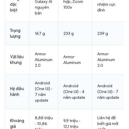
Galaxy AI
hợp, Zoom
đặc
nhiệm cực
nguyên
100x
biệt
đỉnh
bản
Trọng
167 g
233 g
239 g
lượng
Armor
Armor
Vật liệu
Armor
Aluminum
Aluminum
khung
Aluminum
2.0
2.0
Android
Android
Android
Hệ điều
(One UI) -
(One UI) - 4
(One UI) - 7
hành
7 năm
năm update
năm update
update
8,88 triệu
Liên hệ để
Khoảng
9,9 triệu -
- 10,86
biết giá mới
giá
12,1 triệu