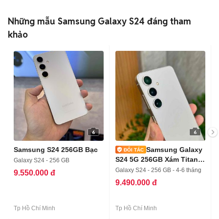
Những mẫu Samsung Galaxy S24 đáng tham
khảo
6
6
Samsung S24 256GB Bạc
Samsung Galaxy
S24 5G 256GB Xám Titan,
Galaxy S24 - 256 GB
Trả Góp
Galaxy S24 - 256 GB - 4-6 tháng
9.550.000 đ
9.490.000 đ
Tp Hồ Chí Minh
Tp Hồ Chí Minh