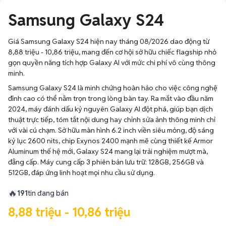
Samsung Galaxy S24
Giá Samsung Galaxy S24 hiện nay tháng 08/2026 dao động từ
8,88 triệu - 10,86 triệu, mang đến cơ hội sở hữu chiếc flagship nhỏ
gọn quyền năng tích hợp Galaxy AI với mức chi phí vô cùng thông
minh.
Samsung Galaxy S24 là minh chứng hoàn hảo cho việc công nghệ
đỉnh cao có thể nằm trọn trong lòng bàn tay. Ra mắt vào đầu năm
2024, máy đánh dấu kỷ nguyên Galaxy AI đột phá, giúp bạn dịch
thuật trực tiếp, tóm tắt nội dung hay chỉnh sửa ảnh thông minh chỉ
với vài cú chạm. Sở hữu màn hình 6.2 inch viền siêu mỏng, độ sáng
kỷ lục 2600 nits, chip Exynos 2400 mạnh mẽ cùng thiết kế Armor
Aluminum thế hệ mới, Galaxy S24 mang lại trải nghiệm mượt mà,
đẳng cấp. Máy cung cấp 3 phiên bản lưu trữ: 128GB, 256GB và
512GB, đáp ứng linh hoạt mọi nhu cầu sử dụng.
🔥
191
tin đang bán
8,88 triệu - 10,86 triệu