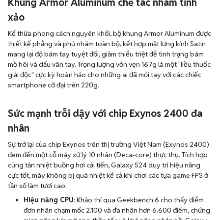
Khung Armor Aluminum chế tác nhám tinh
xảo
Kế thừa phong cách nguyên khối, bộ khung Armor Aluminum được
thiết kế phẳng và phủ nhám toàn bộ, kết hợp mặt lưng kính Satin
mang lại độ bám tay tuyệt đối, giảm thiểu triệt để tình trạng bám
mồ hôi và dấu vân tay. Trọng lượng vỏn vẹn 167g là một "liều thuốc
giải độc" cực kỳ hoàn hảo cho những ai đã mỏi tay với các chiếc
smartphone cỡ đại trên 220g.
Sức mạnh trỗi dậy với chip Exynos 2400 đa
nhân
Sự trở lại của chip Exynos trên thị trường Việt Nam (Exynos 2400)
đem đến một cỗ máy xử lý 10 nhân (Deca-core) thực thụ. Tích hợp
cùng tản nhiệt buồng hơi cải tiến, Galaxy S24 duy trì hiệu năng
cực tốt, máy không bị quá nhiệt kể cả khi chơi các tựa game FPS ở
tần số làm tươi cao.
Hiệu năng CPU
: Khảo thí qua Geekbench 6 cho thấy điểm
đơn nhân chạm mốc 2.100 và đa nhân hơn 6.600 điểm, chứng