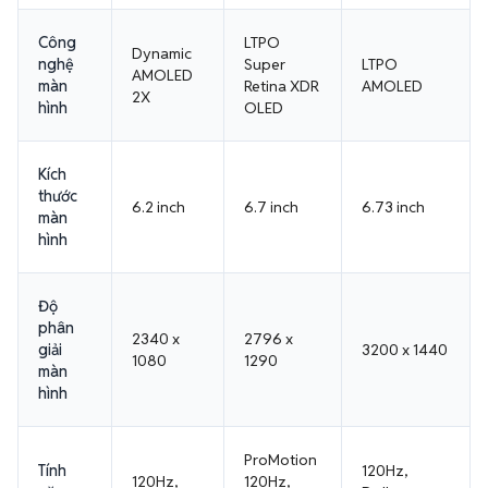
Công
LTPO
Dynamic
nghệ
Super
LTPO
AMOLED
màn
Retina XDR
AMOLED
2X
hình
OLED
Kích
thước
6.2 inch
6.7 inch
6.73 inch
màn
hình
Độ
phân
2340 x
2796 x
giải
3200 x 1440
1080
1290
màn
hình
ProMotion
Tính
120Hz,
120Hz,
120Hz,