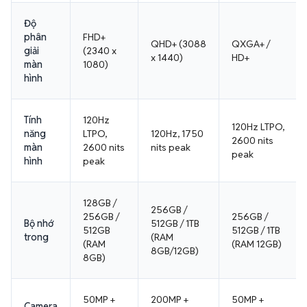
Độ
phân
FHD+
QHD+ (3088
QXGA+ /
giải
(2340 x
x 1440)
HD+
màn
1080)
hình
Tính
120Hz
120Hz LTPO,
năng
LTPO,
120Hz, 1750
2600 nits
màn
2600 nits
nits peak
peak
hình
peak
128GB /
256GB /
256GB /
256GB /
Bộ nhớ
512GB / 1TB
512GB
512GB / 1TB
trong
(RAM
(RAM
(RAM 12GB)
8GB/12GB)
8GB)
50MP +
200MP +
50MP +
Camera