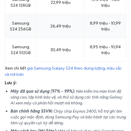
22,99 triệu
S24 128GB
triệu
Samsung
8,99 triệu - 10,99
26,49 triệu
S24 256GB
triệu
Samsung
8,95 triệu - 10,94
30,49 triệu
S24 512GB
triệu
Xem chi tiết
giá Samsung Galaxy S24 theo dung lượng, màu sắc
và nơi bán.
Lưu ý:
Máy đã qua sử dụng (97% - 99%):
Nên kiểm tra màn hình độ
sáng cao, lớp kính bảo vệ, và thử sử dụng các tính năng Galaxy
AI xem máy có phản hồi mượt mà không.
Bản chính hãng SSVN:
Chạy chip Exynos 2400, hỗ trợ ghi âm
cuộc gọi mặc định, dùng Samsung Pay và bảo hành tại các trung
tâm uỷ quyền cực kỳ dễ dàng.