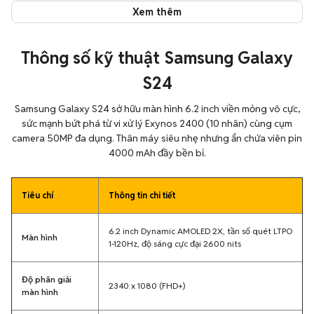
Xem thêm
Thông số kỹ thuật Samsung Galaxy
S24
Samsung Galaxy S24 sở hữu màn hình 6.2 inch viền mỏng vô cực,
sức mạnh bứt phá từ vi xử lý Exynos 2400 (10 nhân) cùng cụm
camera 50MP đa dụng. Thân máy siêu nhẹ nhưng ẩn chứa viên pin
4000 mAh đầy bền bỉ.
Tiêu chí
Thông tin chi tiết
6.2 inch Dynamic AMOLED 2X, tần số quét LTPO
Màn hình
1-120Hz, độ sáng cực đại 2600 nits
Độ phân giải
2340 x 1080 (FHD+)
màn hình