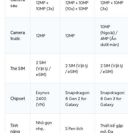
12MP +
12MP + 10MP
12MP + 10MP
sau
10MP (3x)
(10x) + 10MP
(3x)
10MP
Camera
(Ngoài) /
12MP
12MP
trước
4MP (Ẩn
dưới màn)
2 SIM
2 SIM (Vật lý
2 SIM (Vật lý
Thẻ SIM
(Vật lý /
/ eSIM)
/ eSIM)
eSIM)
Exynos
Snapdragon
Snapdragon
Chipset
2400
8 Gen 2 for
8 Gen 3 for
(VN)
Galaxy
Galaxy
Nhỏ gọn
Tính
Thiết kế gập
nhẹ,
S Pen tích
năng
mở, Đa