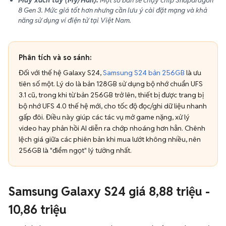
Máy xách tay (Mỹ/Hàn):
Một số bản sẽ chạy chip Snapdragon
8 Gen 3. Mức giá tốt hơn nhưng cần lưu ý cài đặt mạng và khả
năng sử dụng ví điện tử tại Việt Nam.
Phân tích và so sánh:
Đối với thế hệ Galaxy S24,
Samsung S24 bản 256GB
là ưu
tiên số một. Lý do là bản 128GB sử dụng bộ nhớ chuẩn UFS
3.1 cũ, trong khi từ bản 256GB trở lên, thiết bị được trang bị
bộ nhớ UFS 4.0 thế hệ mới, cho tốc độ đọc/ghi dữ liệu nhanh
gấp đôi. Điều này giúp các tác vụ mở game nặng, xử lý
video hay phản hồi AI diễn ra chớp nhoáng hơn hẳn. Chênh
lệch giá giữa các phiên bản khi mua lướt không nhiều, nên
256GB là "điểm ngọt" lý tưởng nhất.
Samsung Galaxy S24 giá 8,88 triệu -
10,86 triệu