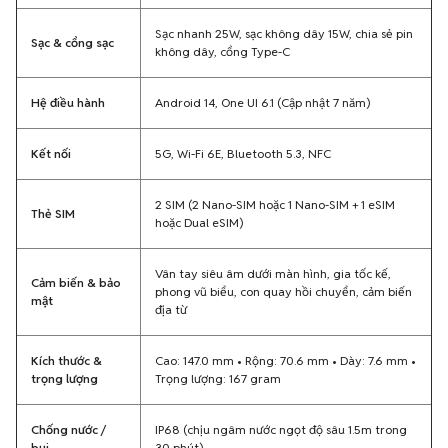
Sạc nhanh 25W, sạc không dây 15W, chia sẻ pin
Sạc & cổng sạc
không dây, cổng Type-C
Hệ điều hành
Android 14, One UI 6.1 (Cập nhật 7 năm)
Kết nối
5G, Wi-Fi 6E, Bluetooth 5.3, NFC
2 SIM (2 Nano-SIM hoặc 1 Nano-SIM + 1 eSIM
Thẻ SIM
hoặc Dual eSIM)
Vân tay siêu âm dưới màn hình, gia tốc kế,
Cảm biến & bảo
phong vũ biểu, con quay hồi chuyển, cảm biến
mật
địa từ
Kích thước &
Cao: 147.0 mm • Rộng: 70.6 mm • Dày: 7.6 mm •
trọng lượng
Trọng lượng: 167 gram
Chống nước /
IP68 (chịu ngâm nước ngọt độ sâu 1.5m trong
bụi
30 phút)