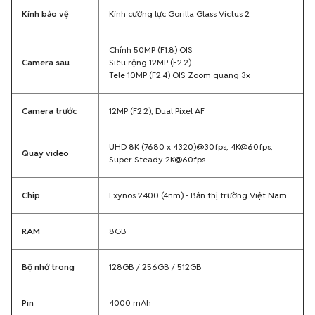
Kính bảo vệ
Kính cường lực Gorilla Glass Victus 2
Chính 50MP (F1.8) OIS
Camera sau
Siêu rộng 12MP (F2.2)
Tele 10MP (F2.4) OIS Zoom quang 3x
Camera trước
12MP (F2.2), Dual Pixel AF
UHD 8K (7680 x 4320)@30fps, 4K@60fps,
Quay video
Super Steady 2K@60fps
Chip
Exynos 2400 (4nm) - Bản thị trường Việt Nam
RAM
8GB
Bộ nhớ trong
128GB / 256GB / 512GB
Pin
4000 mAh