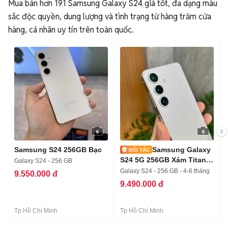
Mua bán hơn 191 Samsung Galaxy S24 giá tốt, đa dạng màu
sắc độc quyền, dung lượng và tình trạng từ hàng trăm cửa
hàng, cá nhân uy tín trên toàn quốc.
6
6
Samsung S24 256GB Bạc
Samsung Galaxy
S24 5G 256GB Xám Titan,
Galaxy S24 - 256 GB
Trả Góp
Galaxy S24 - 256 GB - 4-6 tháng
9.550.000 đ
9.490.000 đ
Tp Hồ Chí Minh
Tp Hồ Chí Minh