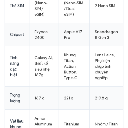
(Nano-
(Nano-SIM
Thẻ SIM
2 Nano SIM
SIM /
/ Dual
eSIM)
eSIM)
Exynos
Apple A17
Snapdragon
Chipset
2400
Pro
8 Gen 3
Khung
Lens Leica,
Tính
Galaxy AI,
Titan,
Phụ kiện
năng
thiết kế
Action
chụp ảnh
đặc
siêu nhẹ
Button,
chuyên
biệt
167g
Type-C
nghiệp
Trọng
167 g
221 g
219.8 g
lượng
Armor
Vật liệu
Aluminum
Titanium
Nhôm / Titan
khung