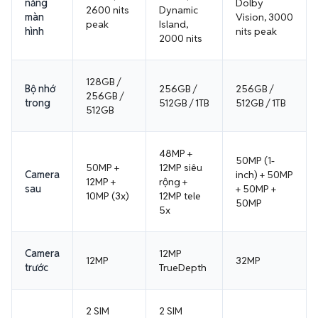
năng
Dolby
2600 nits
Dynamic
màn
Vision, 3000
peak
Island,
hình
nits peak
2000 nits
128GB /
Bộ nhớ
256GB /
256GB /
256GB /
trong
512GB / 1TB
512GB / 1TB
512GB
48MP +
50MP (1-
50MP +
12MP siêu
Camera
inch) + 50MP
12MP +
rộng +
sau
+ 50MP +
10MP (3x)
12MP tele
50MP
5x
Camera
12MP
12MP
32MP
trước
TrueDepth
2 SIM
2 SIM