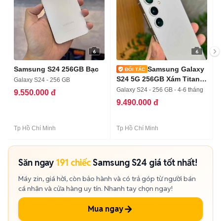
6
6
Samsung S24 256GB Bạc
Samsung Galaxy
S24 5G 256GB Xám Titan,
Galaxy S24 - 256 GB
Trả Góp
Galaxy S24 - 256 GB - 4-6 tháng
9.550.000 đ
9.490.000 đ
Tp Hồ Chí Minh
Tp Hồ Chí Minh
Săn ngay
191 chiếc
Samsung S24 giá tốt nhất!
Máy zin, giá hời, còn bảo hành và có trả góp từ người bán
cá nhân và cửa hàng uy tín. Nhanh tay chọn ngay!
Mua ngay