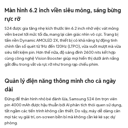
Màn hình 6.2 inch viền siêu mỏng, sáng bừng
rực rỡ
S24 được gia tăng nhẹ kích thước lên 6.2 inch nhờ việc vát mỏng
viền bezel tới mức tối đa, mang lại cảm giác nhìn vô cực. Trang bị
tấm nền Dynamic AMOLED 2X, thiết bị có khả năng tự động tinh
chỉnh tần số quét từ 1Hz đến 120Hz (LTPO), vừa vuốt mượt mà vừa
siêu tiết kiệm pin. Hơn thế nữa, độ sáng đỉnh 2600 nits kết hợp
cùng công nghệ Vision Booster giúp mọi hiển thị dưới ánh nắng
gắt đều trong vắt và rực rỡ như trong rạp chiếu phim.
Quản lý điện năng thông minh cho cả ngày
dài
Đừng để thân hình nhỏ bé đánh lừa, Samsung S24 ôm trọn viên
pin 4000 mAh được hậu thuẫn bởi AI phân tích thói quen sử dụng,
tắt ngầm các tiến trình không cần thiết. Do vậy, máy dễ dàng cân
mọi tác vụ giải trí, on-screen bền bỉ mà không cần kè kè sạc dự
phòng.