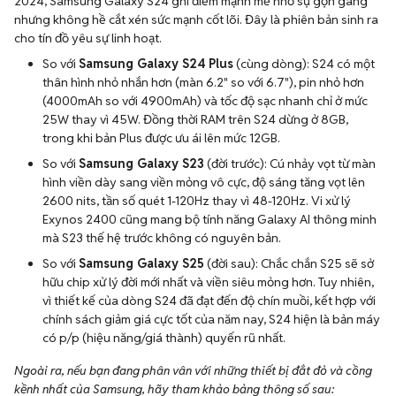
2024, Samsung Galaxy S24 ghi điểm mạnh mẽ nhờ sự gọn gàng
nhưng không hề cắt xén sức mạnh cốt lõi. Đây là phiên bản sinh ra
cho tín đồ yêu sự linh hoạt.
So với
Samsung Galaxy S24 Plus
(cùng dòng): S24 có một
thân hình nhỏ nhắn hơn (màn 6.2" so với 6.7"), pin nhỏ hơn
(4000mAh so với 4900mAh) và tốc độ sạc nhanh chỉ ở mức
25W thay vì 45W. Đồng thời RAM trên S24 dừng ở 8GB,
trong khi bản Plus được ưu ái lên mức 12GB.
So với
Samsung Galaxy S23
(đời trước): Cú nhảy vọt từ màn
hình viền dày sang viền mỏng vô cực, độ sáng tăng vọt lên
2600 nits, tần số quét 1-120Hz thay vì 48-120Hz. Vi xử lý
Exynos 2400 cũng mang bộ tính năng Galaxy AI thông minh
mà S23 thế hệ trước không có nguyên bản.
So với
Samsung Galaxy S25
(đời sau): Chắc chắn S25 sẽ sở
hữu chip xử lý đời mới nhất và viền siêu mỏng hơn. Tuy nhiên,
vì thiết kế của dòng S24 đã đạt đến độ chín muồi, kết hợp với
chính sách giảm giá cực tốt của năm nay, S24 hiện là bản máy
có p/p (hiệu năng/giá thành) quyến rũ nhất.
Ngoài ra, nếu bạn đang phân vân với những thiết bị đắt đỏ và cồng
kềnh nhất của Samsung, hãy tham khảo bảng thông số sau: