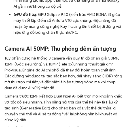
minh năng lực mở app thần tốc và khả năng phản hồi Galaxy
AI gần như không có độ trễ.
GPU đồ hoạ
: GPU Xclipse 940 (kiến trúc AMD RDNA 3) giúp
máy thiết lập điểm số AnTuTu V10 cực khủng. Hiệu năng đồ
hoạ này mang công nghệ Ray Tracing lên thiết bị di động với
hiệu ứng đổ bóng chân thực như PC.
Camera AI 50MP: Thu phóng đêm ấn tượng
Tuy phần cứng hệ thống 3 camera vẫn duy trì độ phân giải 50MP,
12MP (Góc siêu rộng) và 10MP (Tele 3x), nhưng "thuật giả kim"
ProVisual Engine do AI chi phối đã thay đổi hoàn toàn chất ảnh.
Các đường nét được tái tạo sắc bén hơn, dải nhạy sáng (HDR) rộng
mở thu trọn chi tiết, và đặc biệt là hiện tượng bóng ma khi chụp
đêm đã được AI xử lý triệt để.
Camera trước 12MP kết hợp Dual Pixel AF bắt trọn mọi khoảnh khắc
với tốc độ siêu nhanh. Tính năng nổi trội của thế hệ này là Hậu kỳ
tạo sinh (Generative Edit) cho phép bạn xóa vật thể dư thừa, di
chuyển chủ thể và AI sẽ tự động "vẽ" lại phông nền bị khuyết vô
cùng kỳ diệu.