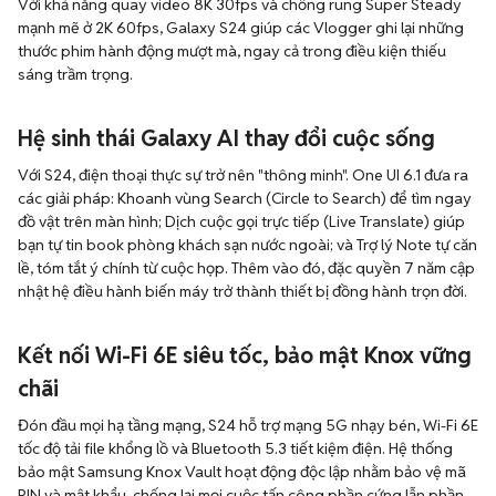
Với khả năng quay video 8K 30fps và chống rung Super Steady
mạnh mẽ ở 2K 60fps, Galaxy S24 giúp các Vlogger ghi lại những
thước phim hành động mượt mà, ngay cả trong điều kiện thiếu
sáng trầm trọng.
Hệ sinh thái Galaxy AI thay đổi cuộc sống
Với S24, điện thoại thực sự trở nên "thông minh". One UI 6.1 đưa ra
các giải pháp: Khoanh vùng Search (Circle to Search) để tìm ngay
đồ vật trên màn hình; Dịch cuộc gọi trực tiếp (Live Translate) giúp
bạn tự tin book phòng khách sạn nước ngoài; và Trợ lý Note tự căn
lề, tóm tắt ý chính từ cuộc họp. Thêm vào đó, đặc quyền 7 năm cập
nhật hệ điều hành biến máy trở thành thiết bị đồng hành trọn đời.
Kết nối Wi-Fi 6E siêu tốc, bảo mật Knox vững
chãi
Đón đầu mọi hạ tầng mạng, S24 hỗ trợ mạng 5G nhạy bén, Wi-Fi 6E
tốc độ tải file khổng lồ và Bluetooth 5.3 tiết kiệm điện. Hệ thống
bảo mật Samsung Knox Vault hoạt động độc lập nhằm bảo vệ mã
PIN và mật khẩu, chống lại mọi cuộc tấn công phần cứng lẫn phần