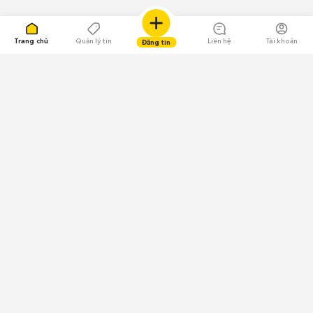
Trang chủ
Quản lý tin
Liên hệ
Tài khoản
Đăng tin
109.000 Bình chọn
Tải ứng dụng Chợ Tốt
Về Chợ Tốt
Quy chế sàn
Chính sách bảo mật
Giải quyết tranh chấp
CÔNG TY TNHH CHỢ TỐT - Người đại diện theo pháp luật:
Nguyễn Trọng Tấn; GPDKKD: 0312120782 do Sở KH & ĐT TP.HCM cấp ngày
11/01/2013;
GPMXH: 185/GP-BTTTT do Bộ Thông tin và Truyền thông
cấp ngày 09/07/2024 - Chịu trách nhiệm
nội dung: Trần Hoàng Ly.
Chính sách sử dụng