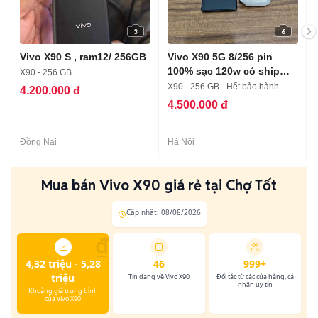
3
6
Vivo X90 S , ram12/ 256GB
Vivo X90 5G 8/256 pin
100% sạc 120w có ship
X90 - 256 GB
COD
X90 - 256 GB - Hết bảo hành
4.200.000 đ
4.500.000 đ
Đồng Nai
Hà Nội
Mua bán Vivo X90 giá rẻ tại Chợ Tốt
Cập nhật: 08/08/2026
₫
4,32 triệu - 5,28
46
999+
triệu
Tin đăng về Vivo X90
Đối tác từ các cửa hàng, cá
nhân uy tín
Khoảng giá trung bình
của Vivo X90