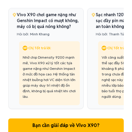
Vivo X90 chơi game nặng như
Sạc nhanh 120W t
Genshin Impact có mượt không,
sạc đầy pin mất b
máy có bị quá nóng không?
an toàn không?
Hỏi bởi:
Minh Khang
Hỏi bởi:
Thanh Tú
Chị Tốt trả lời:
Chị Tốt trả lời:
Nhờ chip Dimensity 9200 mạnh
Với công suất 120
mẽ, Vivo X90 xử lý tốt các tựa
thể sạc đầy 50% pi
game nặng như Genshin Impact
khoảng 8 phút và
ở mức đồ họa cao. Hệ thống tản
trong chưa đầy 25
nhiệt buồng hơi VC diện tích lớn
nghệ sạc này được
giúp máy duy trì nhiệt độ ổn
nhiều lớp bảo vệ 
định, không bị quá nhiệt khi chơi
bảo tuổi thọ pin v
lâu.
người dùng.
Bạn cần giải đáp về Vivo X90?