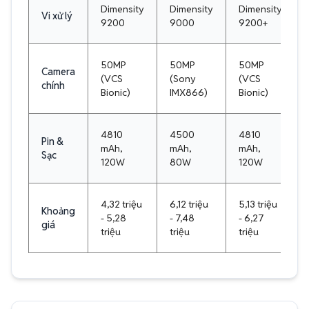
Dimensity
Dimensity
Dimensity
Vi xử lý
9200
9000
9200+
50MP
50MP
50MP
Camera
(VCS
(Sony
(VCS
chính
Bionic)
IMX866)
Bionic)
4810
4500
4810
Pin &
mAh,
mAh,
mAh,
Sạc
120W
80W
120W
4,32 triệu
6,12 triệu
5,13 triệu
Khoảng
- 5,28
- 7,48
- 6,27
giá
triệu
triệu
triệu