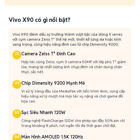
Vivo X90 có gì nổi bật?
Vivo X90 đánh dấu sự trưởng thành vượt bậc của dòng X series
với cụm camera Zeiss T* thế hệ mới, thiết kế lưng da hoặc kính
sang trọng, cùng hiệu năng đỉnh cao từ chip Dimensity 9200.
Camera Zeiss T* Đỉnh Cao
01
Hợp tác cùng Zeiss, cụm 3 camera 50MP với lớp phủ T* giảm
lóa, mang lại chất lượng ảnh chụp đêm và chân dung chân
thực, sắc nét.
Chip Dimensity 9200 Mạnh Mẽ
02
Vi xử lý hàng đầu của MediaTek với tiến trình 4nm, cung cấp
hiệu năng xử lý mượt mà mọi tác vụ nặng và chơi game đồ
họa cao.
Sạc Siêu Nhanh 120W
03
Công nghệ FlashCharge 120W cho phép sạc đầy 50% pin chỉ
trong khoảng 8 phút, rút ngắn tối đa thời gian chờ đợi.
Màn Hình AMOLED 1.5K 120Hz
04