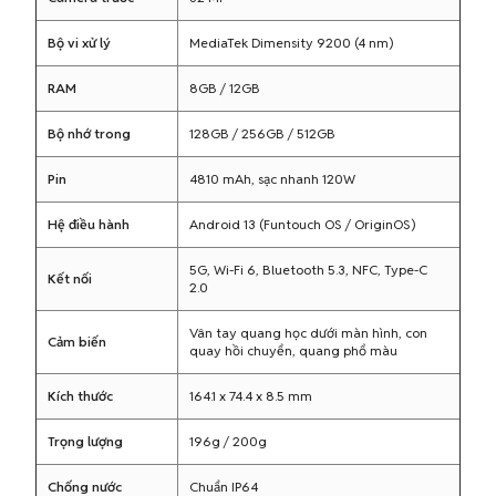
Bộ vi xử lý
MediaTek Dimensity 9200 (4 nm)
RAM
8GB / 12GB
Bộ nhớ trong
128GB / 256GB / 512GB
Pin
4810 mAh, sạc nhanh 120W
Hệ điều hành
Android 13 (Funtouch OS / OriginOS)
5G, Wi-Fi 6, Bluetooth 5.3, NFC, Type-C
Kết nối
2.0
Vân tay quang học dưới màn hình, con
Cảm biến
quay hồi chuyển, quang phổ màu
Kích thước
164.1 x 74.4 x 8.5 mm
Trọng lượng
196g / 200g
Chống nước
Chuẩn IP64