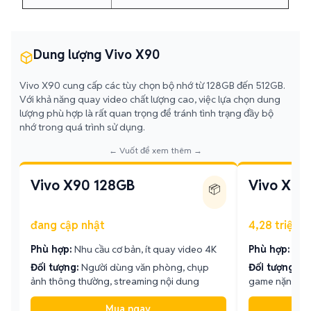
Dung lượng Vivo X90
Vivo X90 cung cấp các tùy chọn bộ nhớ từ 128GB đến 512GB.
Với khả năng quay video chất lượng cao, việc lựa chọn dung
lượng phù hợp là rất quan trọng để tránh tình trạng đầy bộ
nhớ trong quá trình sử dụng.
← Vuốt để xem thêm →
Vivo X90 128GB
Vivo X90
📦
đang cập nhật
4,28 triệu - 
Phù hợp:
Nhu cầu cơ bản, ít quay video 4K
Phù hợp:
Lưu 
Đối tượng:
Người dùng văn phòng, chụp
Đối tượng:
Yê
ảnh thông thường, streaming nội dung
game nặng, lưu
Mua ngay