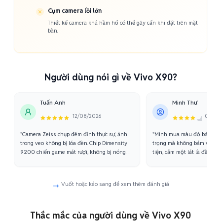
Cụm camera lồi lớn
Thiết kế camera khá hầm hố có thể gây cấn khi đặt trên mặt
bàn.
Người dùng nói gì về Vivo X90?
Tuấn Anh
Minh Thư
12/08/2026
05/09
"Camera Zeiss chụp đêm đỉnh thực sự, ảnh
"Mình mua màu đỏ bản lưn
trong veo không bị lóa đèn. Chip Dimensity
trọng mà không bám vân ta
9200 chiến game mát rượi, không bị nóng
tiện, cắm một lát là đầy, s
như mấy dòng chip khác."
hết pin."
Vuốt hoặc kéo sang để xem thêm đánh giá
Thắc mắc của người dùng về Vivo X90