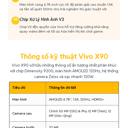
Màn hình cong 6.78 inch rực rỡ, độ phân giải cao chuẩn 1.5K
và tần số quét 120Hz cho trải nghiệm thị giác tuyệt vời.
Chip Xử Lý Hình Ảnh V2
05
Chip V2 độc quyền của Vivo hỗ trợ tăng cường khả năng
quay video đêm và tối ưu hóa hiển thị khi chơi game.
Thông số kỹ thuật Vivo X90
Vivo X90 sở hữu những thông số ấn tượng nhất phân khúc
với chip Dimensity 9200, màn hình AMOLED 120Hz, hệ thống
camera Zeiss và sạc nhanh 120W.
Tiêu chí
Thông tin chi tiết
Màn hình
AMOLED 6.78", 1.5K, 120Hz, HDR10+
Chính 50 MP (OIS) & Phụ 12 MP (Tele), 12
Camera sau
MP (Góc rộng)
Camera trước
32 MP