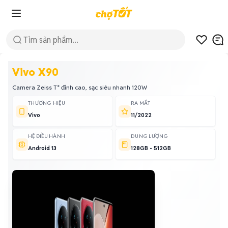
Vivo X90
Camera Zeiss T* đỉnh cao, sạc siêu nhanh 120W
THƯƠNG HIỆU
RA MẮT
Vivo
11/2022
HỆ ĐIỀU HÀNH
DUNG LƯỢNG
Android 13
128GB - 512GB