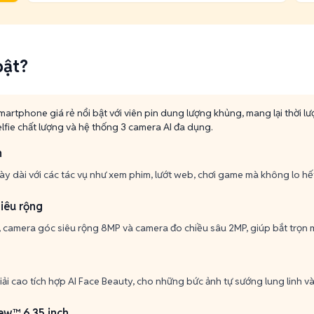
bật?
artphone giá rẻ nổi bật với viên pin dung lượng khủng, mang lại thời l
lfie chất lượng và hệ thống 3 camera AI đa dụng.
h
ày dài với các tác vụ như xem phim, lướt web, chơi game mà không lo hết
siêu rộng
 camera góc siêu rộng 8MP và camera đo chiều sâu 2MP, giúp bắt trọn 
i cao tích hợp AI Face Beauty, cho những bức ảnh tự sướng lung linh và
ew™ 6.35 inch