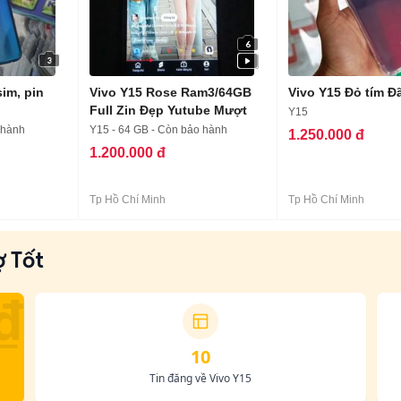
6
3
sim, pin
Vivo Y15 Rose Ram3/64GB
Vivo Y15 Đỏ tím Đ
Full Zin Đẹp Yutube Mượt
Y15
 hành
Y15 - 64 GB - Còn bảo hành
1.250.000 đ
1.200.000 đ
Tp Hồ Chí Minh
Tp Hồ Chí Minh
ợ Tốt
₫
10
Tin đăng về Vivo Y15