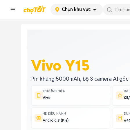
Chọn khu vực
Vivo Y15
Pin khủng 5000mAh, bộ 3 camera AI góc 
THƯƠNG HIỆU
RA
Vivo
05/
HỆ ĐIỀU HÀNH
DU
Android 9 (Pie)
64