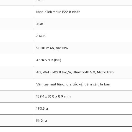
MediaTek Helio P22 8 nhân
4GB
64GB
5000 mAh, sạc 10W
Android 9 (Pie)
4G, Wi-Fi 802.11 b/g/n, Bluetooth 5.0, Micro USB
Vân tay mặt lưng, gia tốc kế, tiệm cận, la bàn
159.4 x 76.8 x 8.9 mm
190.5 g
Không