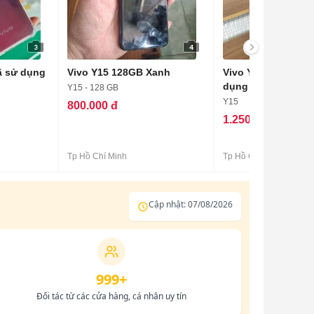
3
4
ã sử dụng
Vivo Y15 128GB Xanh
Vivo Y15 Đen Đã q
dụng
Y15 - 128 GB
Y15
800.000 đ
1.250.000 đ
Tp Hồ Chí Minh
Tp Hồ Chí Minh
Cập nhật: 07/08/2026
999+
Đối tác từ các cửa hàng, cá nhân uy tín