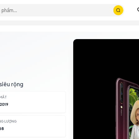
siêu rộng
 MẮT
2019
NG LƯỢNG
GB