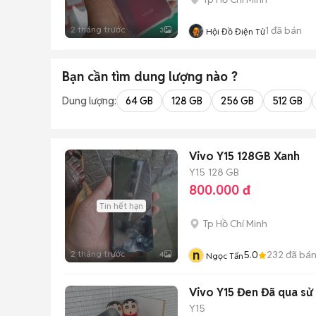
2 tháng trước
1
đã bán
3
Hội Đồ Điện Tử
Bạn cần tìm
dung lượng
nào ?
Dung lượng:
64 GB
128 GB
256 GB
512 GB
Vivo Y15 128GB Xanh
Y15
128 GB
800.000 đ
Tin hết hạn
Tp Hồ Chí Minh
n
2 tháng trước
5.0
232
đã bá
4
Ngọc Tấn
Vivo Y15 Đen Đã qua sử
Y15