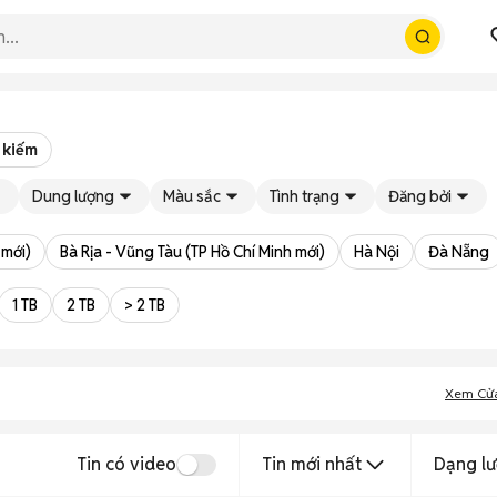
 kiếm
Dung lượng
Màu sắc
Tình trạng
Đăng bởi
 mới)
Bà Rịa - Vũng Tàu (TP Hồ Chí Minh mới)
Hà Nội
Đà Nẵng
1 TB
2 TB
> 2 TB
Xem Cử
Tin có video
Tin mới nhất
Dạng lư