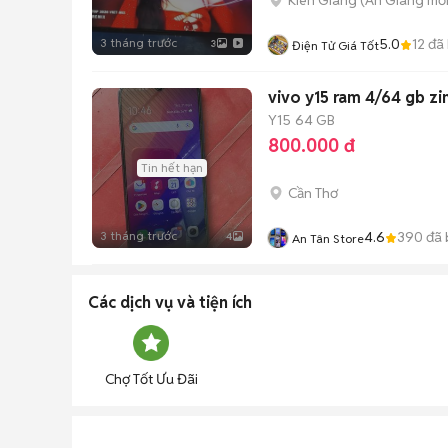
3 tháng trước
5.0
12
đã
3
Điện Tử Giá Tốt
vivo y15 ram 4/64 gb zi
Y15
64 GB
800.000 đ
Tin hết hạn
Cần Thơ
3 tháng trước
4.6
390
đã 
4
An Tân Store
Các dịch vụ và tiện ích
Chợ Tốt Ưu Đãi