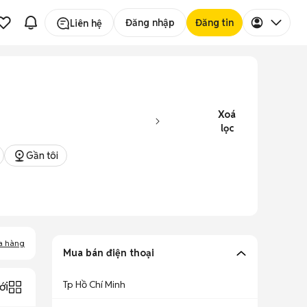
Đăng nhập
Đăng tin
Liên hệ
Xoá
lọc
Gần tôi
a hàng
Mua bán điện thoại
Tp Hồ Chí Minh
ới