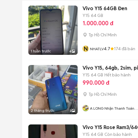
Vivo Y15 64GB Đen
Y15
64 GB
1.000.000 đ
Tp Hồ Chí Minh
N
4.7
174
đã bán
NHATLV
1 tuần trước
6
Vivo Y15, 64gb, 2sim, 
Y15
64 GB
Hết bảo hành
990.000 đ
Tp Hồ Chí Minh
A LONG Nhận Thanh Toán
2 tháng trước
3
THẺ TÍN DỤNG
Vivo Y15 Rose Ram3/64G
Y15
64 GB
Còn bảo hành