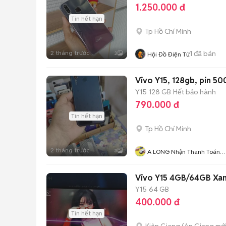
1.250.000 đ
Tin hết hạn
Tp Hồ Chí Minh
2 tháng trước
1
đã bán
3
Hội Đồ Điện Tử
Vivo Y15, 128gb, pin 5
Y15
128 GB
Hết bảo hành
790.000 đ
Tin hết hạn
Tp Hồ Chí Minh
2 tháng trước
3
A LONG Nhận Thanh Toán
THẺ TÍN DỤNG
Vivo Y15 4GB/64GB Xa
Y15
64 GB
400.000 đ
Tin hết hạn
Kiên Giang
(
An Giang
mới