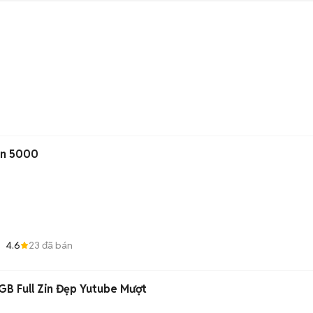
pin 5000
4.6
23
đã bán
B Full Zin Đẹp Yutube Mượt