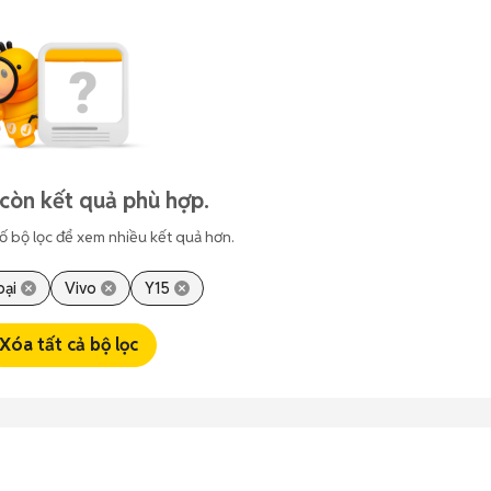
còn kết quả phù hợp.
ố bộ lọc để xem nhiều kết quả hơn.
oại
Vivo
Y15
Xóa tất cả bộ lọc