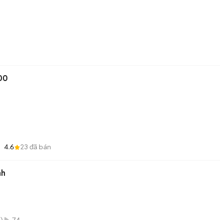
000
4.6
23
đã bán
nh
)