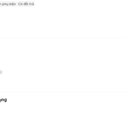
 phụ kiện
Có đổi trả
i)
dụng