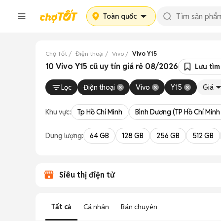
Toàn quốc
Chợ Tốt
Điện thoại
Vivo
Vivo Y15
10 Vivo Y15 cũ uy tín giá rẻ 08/2026
Lưu tìm
Lọc
Điện thoại
Vivo
Y15
Giá
Khu vực:
Tp Hồ Chí Minh
Bình Dương (TP Hồ Chí Minh
Dung lượng:
64 GB
128 GB
256 GB
512 GB
Siêu thị điện tử
Tất cả
Cá nhân
Bán chuyên