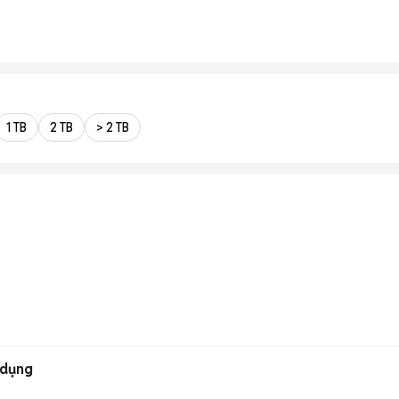
1 TB
2 TB
> 2 TB
n
 dụng