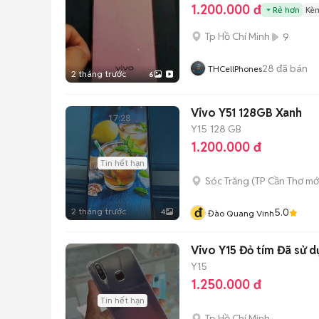
1.200.000 đ
Rẻ hơn
Kèm
Tp Hồ Chí Minh
9
28
đã bán
THCellPhones
2 tháng trước
6
Vivo Y51 128GB Xanh
Y15
128 GB
1.200.000 đ
Tin hết hạn
Sóc Trăng
(
TP Cần Thơ
mớ
đ
2 tháng trước
5.0
4
Đào Quang Vinh
Vivo Y15 Đỏ tím Đã sử 
Y15
1.250.000 đ
Tin hết hạn
Tp Hồ Chí Minh