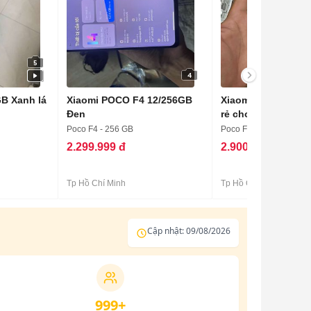
5
4
B Xanh lá
Xiaomi POCO F4 12/256GB
Xiaomi k40s rom q
Đen
rẻ cho ae trải ngh
Poco F4 - 256 GB
Poco F4 - 256 GB
2.299.999 đ
2.900.000 đ
Tp Hồ Chí Minh
Tp Hồ Chí Minh
Cập nhật: 09/08/2026
999+