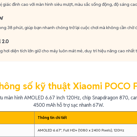
hị giác đỉnh cao với màn hình siêu mượt, màu sắc sống động, độ sáng cao
7W
ong 38 phút, giúp bạn nhanh chóng trở lại cuộc chơi mà không cần chờ đợ
 2.0
 hơi diện tích lớn giữ cho máy luôn mát mẻ, duy trì hiệu năng cao nhất t
hông số kỹ thuật Xiaomi POCO 
ữu màn hình AMOLED 6.67 inch 120Hz, chip Snapdragon 870, ca
4500 mAh hỗ trợ sạc nhanh 67W.
Thông tin chi tiết
AMOLED 6.67", Full HD+ (1080 x 2400 Pixels), 120Hz