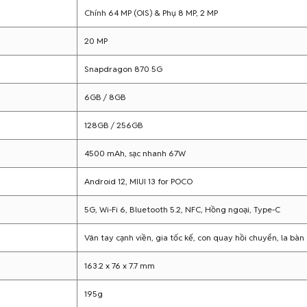
Chính 64 MP (OIS) & Phụ 8 MP, 2 MP
20 MP
Snapdragon 870 5G
6GB / 8GB
128GB / 256GB
4500 mAh, sạc nhanh 67W
Android 12, MIUI 13 for POCO
5G, Wi-Fi 6, Bluetooth 5.2, NFC, Hồng ngoại, Type-C
Vân tay cạnh viền, gia tốc kế, con quay hồi chuyển, la bàn
163.2 x 76 x 7.7 mm
195g