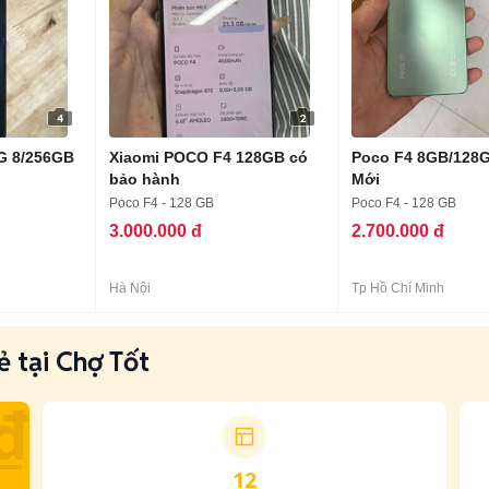
4
2
G 8/256GB
Xiaomi POCO F4 128GB có
Poco F4 8GB/128G
bảo hành
Mới
Poco F4 - 128 GB
Poco F4 - 128 GB
3.000.000 đ
2.700.000 đ
Hà Nội
Tp Hồ Chí Minh
 tại Chợ Tốt
₫
12