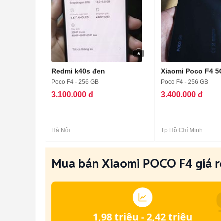
6
Redmi k40s đen
Xiaomi Poco F4 5
Poco F4 - 256 GB
Poco F4 - 256 GB
3.100.000 đ
3.400.000 đ
Hà Nội
Tp Hồ Chí Minh
Mua bán Xiaomi POCO F4 giá rẻ
1,98 triệu - 2,42 triệu