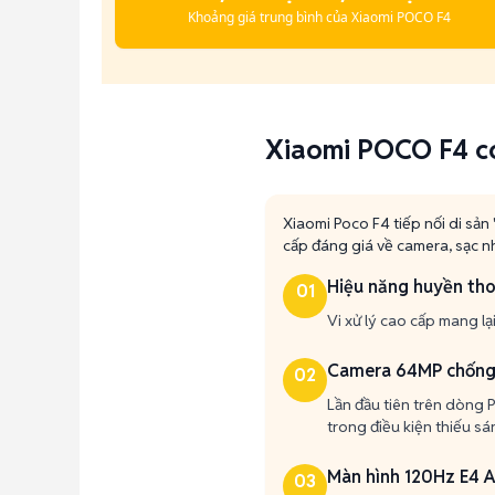
Khoảng giá trung bình của Xiaomi POCO F4
Xiaomi POCO F4 có
Xiaomi Poco F4 tiếp nối di sản
cấp đáng giá về camera, sạc n
Hiệu năng huyền th
01
Vi xử lý cao cấp mang lạ
Camera 64MP chống
02
Lần đầu tiên trên dòng 
trong điều kiện thiếu sá
Màn hình 120Hz E4
03