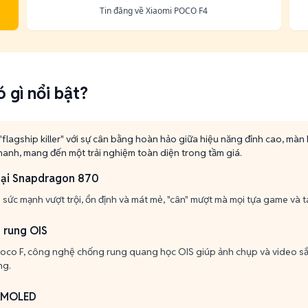
Tin đăng về Xiaomi POCO F4
 gì nổi bật?
 "flagship killer" với sự cân bằng hoàn hảo giữa hiệu năng đỉnh cao, mà
hanh, mang đến một trải nghiệm toàn diện trong tầm giá.
oại Snapdragon 870
i sức mạnh vượt trội, ổn định và mát mẻ, "cân" mượt mà mọi tựa game và t
 rung OIS
Poco F, công nghệ chống rung quang học OIS giúp ảnh chụp và video sắc 
ng.
 AMOLED