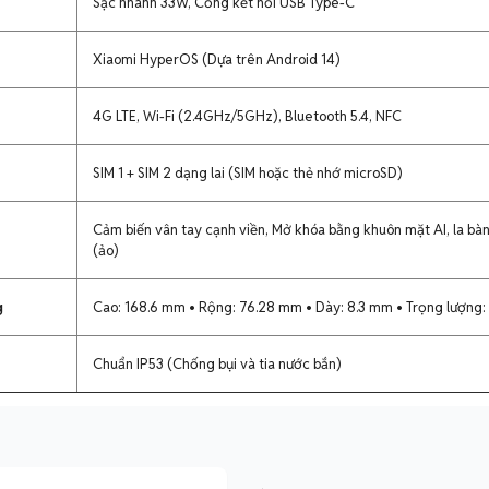
Sạc nhanh 33W, Cổng kết nối USB Type-C
Xiaomi HyperOS (Dựa trên Android 14)
4G LTE, Wi-Fi (2.4GHz/5GHz), Bluetooth 5.4, NFC
SIM 1 + SIM 2 dạng lai (SIM hoặc thẻ nhớ microSD)
Cảm biến vân tay cạnh viền, Mở khóa bằng khuôn mặt AI, la bà
(ảo)
g
Cao: 168.6 mm • Rộng: 76.28 mm • Dày: 8.3 mm • Trọng lượng
Chuẩn IP53 (Chống bụi và tia nước bắn)