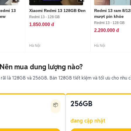
6
4
Redmi 13
Xiaomi Redmi 13 128GB Đen
Redmi 13 ram 8/12
new
mượt pin khỏe
Redmi 13 - 128 GB
Redmi 13 - 128 GB
1.850.000 đ
2.200.000 đ
Hà Nội
Hà Nội
 Nên mua dung lượng nào?
 rãi là 128GB và 256GB. Bản 128GB tiết kiệm và tối ưu cho nhu 
256GB
📦
đang cập nhật