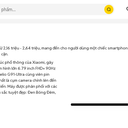
 2,16 triệu - 2,64 triệu, mang đến cho người dùng một chiếc smartphone
 cận.
húc phổ thông của Xiaomi, gây
àn hình lớn 6.79 inch FHD+ 90Hz
elio G91-Ultra cùng viên pin
hất là cụm camera chính lên đến
ến. Máy được phân phối với các
 sắc tuyệt đẹp: Đen Bóng Đêm,