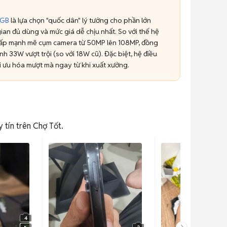
8GB
là lựa chọn "quốc dân" lý tưởng cho phần lớn
an đủ dùng và mức giá dễ chịu nhất. So với thế hệ
cấp mạnh mẽ cụm camera từ 50MP lên 108MP, đồng
h 33W vượt trội (so với 18W cũ). Đặc biệt, hệ điều
 ưu hóa mượt mà ngay từ khi xuất xưởng.
 tín trên Chợ Tốt.
4