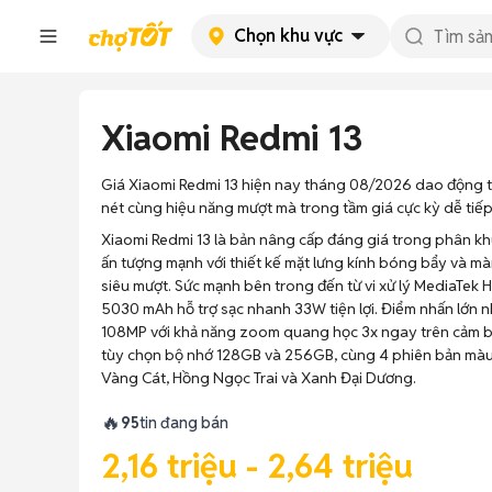
Chọn khu vực
Xiaomi Redmi 13
Giá Xiaomi Redmi 13 hiện nay tháng 08/2026 dao động từ
nét cùng hiệu năng mượt mà trong tầm giá cực kỳ dễ tiếp
Xiaomi Redmi 13 là bản nâng cấp đáng giá trong phân k
ấn tượng mạnh với thiết kế mặt lưng kính bóng bẩy và m
siêu mượt. Sức mạnh bên trong đến từ vi xử lý MediaTek H
5030 mAh hỗ trợ sạc nhanh 33W tiện lợi. Điểm nhấn lớn n
108MP với khả năng zoom quang học 3x ngay trên cảm bi
tùy chọn bộ nhớ 128GB và 256GB, cùng 4 phiên bản màu
Vàng Cát, Hồng Ngọc Trai và Xanh Đại Dương.
🔥
95
tin đang bán
2,16 triệu - 2,64 triệu