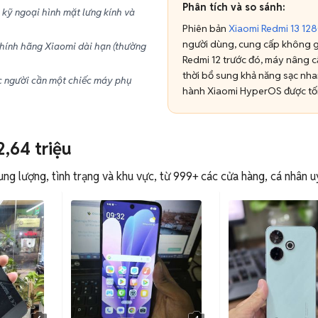
Phân tích và so sánh:
 kỹ ngoại hình mặt lưng kính và
Phiên bản
Xiaomi Redmi 13 12
người dùng, cung cấp không gi
ính hãng Xiaomi dài hạn (thường
Redmi 12 trước đó, máy nâng 
thời bổ sung khả năng sạc nhan
ặc người cần một chiếc máy phụ
hành Xiaomi HyperOS được tối
2,64 triệu
g lượng, tình trạng và khu vực, từ 999+ các cửa hàng, cá nhân uy