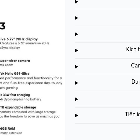
Kích 
Cam
Dun
Tiện 