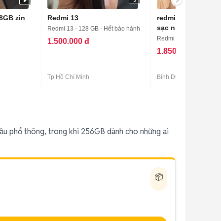
3
8GB zin
Redmi 13
redmi 13, r6/128, fu
sạc nhanh,pin5000
Redmi 13 - 128 GB - Hết bảo hành
Redmi 13 - 128 GB - C
1.500.000 đ
1.850.000 đ
Tp Hồ Chí Minh
Bình Dương
cầu phổ thông, trong khi 256GB dành cho những ai
📦