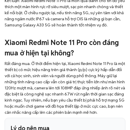
Kết luận: Xiaomi Redmi Note 11 Pro là món quà dành cho tín đồ yêu
thích một màn hình rực rỡ siêu mượt, sạc pin nhanh chóng và thiết
kế nổi bật. Ở chiều ngược lại, nếu tính năng 5G, sự yên tâm với khả
năng ngâm nước IP67 và camera hỗ trợ OIS là những gì bạn cần,
Samsung Galaxy A33 5G sẽ hoàn thành tốt nhiệm vụ đó.
Xiaomi Redmi Note 11 Pro còn đáng
mua ở hiện tại không?
Rất đáng mua. Ở thời điểm hiện tại, Xiaomi Redmi Note 11 Pro là một
thiết bị có mức hiệu năng trên giá thành (p/p) cực kỳ hấp dẫn đối
với cả học sinh, sinh viên và người dùng phổ thông. Máy giữ lại
những tính năng cao cấp vẫn còn giá trị thực tiễn lớn như màn hình
120Hz mượt mà, camera lên tới 108MP đáp ứng nhiếp ảnh rõ nét và
đặc biệt là công nghệ sạc nhanh 67W rút ngắn thời gian sạc đáng
kinh ngạc. Tuy nhiên, nếu bạn yêu cầu thiết bị phải hỗ trợ mạng 5G
hoặc muốn chơi game với đồ họa thiết lập ở mức cực cao, bạn nên
cân nhắc nâng cấp lên các phiên bản mạnh mẽ hơn.
Lý do nên mua