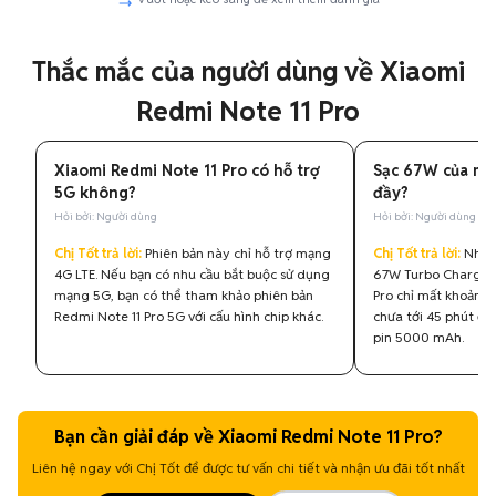
Thắc mắc của người dùng về Xiaomi
Redmi Note 11 Pro
Xiaomi Redmi Note 11 Pro có hỗ trợ
Sạc 67W của máy
5G không?
đầy?
Hỏi bởi: Người dùng
Hỏi bởi: Người dùng
Chị Tốt trả lời:
Phiên bản này chỉ hỗ trợ mạng
Chị Tốt trả lời:
Nhờ c
4G LTE. Nếu bạn có nhu cầu bắt buộc sử dụng
67W Turbo Charging
mạng 5G, bạn có thể tham khảo phiên bản
Pro chỉ mất khoảng 
Redmi Note 11 Pro 5G với cấu hình chip khác.
chưa tới 45 phút đ
pin 5000 mAh.
Bạn cần giải đáp về Xiaomi Redmi Note 11 Pro?
Liên hệ ngay với Chị Tốt để được tư vấn chi tiết và nhận ưu đãi tốt nhất