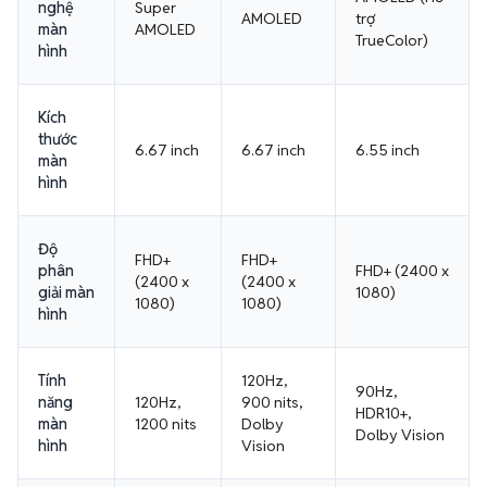
nghệ
Super
AMOLED
trợ
màn
AMOLED
TrueColor)
hình
Kích
thước
6.67 inch
6.67 inch
6.55 inch
màn
hình
Độ
FHD+
FHD+
phân
FHD+ (2400 x
(2400 x
(2400 x
giải màn
1080)
1080)
1080)
hình
Tính
120Hz,
90Hz,
năng
120Hz,
900 nits,
HDR10+,
màn
1200 nits
Dolby
Dolby Vision
hình
Vision