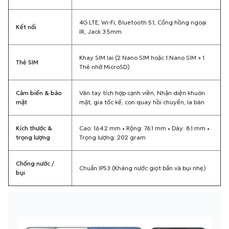
4G LTE, Wi-Fi, Bluetooth 5.1, Cổng hồng ngoại
Kết nối
IR, Jack 3.5mm
Khay SIM lai (2 Nano SIM hoặc 1 Nano SIM + 1
Thẻ SIM
Thẻ nhớ MicroSD)
Cảm biến & bảo
Vân tay tích hợp cạnh viền, Nhận diện khuôn
mật
mặt, gia tốc kế, con quay hồi chuyển, la bàn
Kích thước &
Cao: 164.2 mm • Rộng: 76.1 mm • Dày: 8.1 mm •
trọng lượng
Trọng lượng: 202 gram
Chống nước /
Chuẩn IP53 (Kháng nước giọt bắn và bụi nhẹ)
bụi