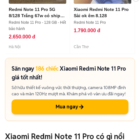
Redmi Note 11 Pro 5G
Xiaomi Redmi Note 11 Pro
8/128 Trắng 67w có ship
Sài ok êm 8.128
COD
Redmi Note 11 Pro - 128 GB - Hết
Redmi Note 11 Pro
bảo hành
1.790.000 đ
2.650.000 đ
Hà Nội
Cần Thơ
Săn ngay
186 chiếc
Xiaomi Redmi Note 11 Pro
giá tốt nhất!
Sở hữu thiết kế vuông vức thời thượng, camera 108MP đỉnh
cao và màn 120Hz mượt mà. Khám phá vô vàn ưu đãi ngay!
Mua ngay
Xiaomi Redmi Note 11 Pro có gì nổi