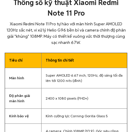
Thông số kỹ thuật Xiaomi Redmi
Note 11 Pro
Xiaomi Redmi Note 11 Pro tự hào với màn hình Super AMOLED
120Hz sắc nét, vi xử lý Helio G96 bền bỉ và camera chính độ phân
giải "khủng" 108MP. Máy có thiết kế vuông vức thời thượng cùng
sạc nhanh 67W.
Tiêu chí
Thông tin chi tiết
Super AMOLED 6.67 inch, 120Hz, độ sáng tối đa
Màn hình
lên tới 1200 nits (đỉnh)
Độ phân giải
2400 x 1080 pixels (FHD+)
màn hình
Kính bảo vệ
Kính cường lực Corning Gorilla Glass 5
4 camera: Chính 108MP (f/1.9), Góc siêu rộng