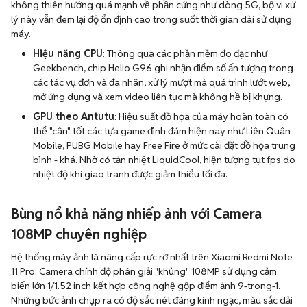
không thiên hướng quá mạnh về phần cứng như dòng 5G, bộ vi xử
lý này vẫn đem lại độ ổn định cao trong suốt thời gian dài sử dụng
máy.
Hiệu năng CPU
: Thông qua các phần mềm đo đạc như
Geekbench, chip Helio G96 ghi nhận điểm số ấn tượng trong
các tác vụ đơn và đa nhân, xử lý mượt mà quá trình lướt web,
mở ứng dụng và xem video liên tục mà không hề bị khựng.
GPU theo Antutu
: Hiệu suất đồ họa của máy hoàn toàn có
thể "cân" tốt các tựa game đình đám hiện nay như Liên Quân
Mobile, PUBG Mobile hay Free Fire ở mức cài đặt đồ họa trung
bình - khá. Nhờ có tản nhiệt LiquidCool, hiện tượng tụt fps do
nhiệt độ khi giao tranh được giảm thiểu tối đa.
Bùng nổ khả năng nhiếp ảnh với Camera
108MP chuyên nghiệp
Hệ thống máy ảnh là nâng cấp rực rỡ nhất trên Xiaomi Redmi Note
11 Pro. Camera chính độ phân giải "khủng" 108MP sử dụng cảm
biến lớn 1/1.52 inch kết hợp công nghệ gộp điểm ảnh 9-trong-1.
Những bức ảnh chụp ra có độ sắc nét đáng kinh ngạc, màu sắc dải