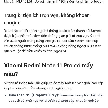
tác trên MIUI 13 kết hợp với màn hình 120Hz đem lại phản hồi tức thì.
Trang bị tiện ích trọn vẹn, không khoan
nhượng
Redmi Note 11 Pro tích hợp hệ thống loa kép âm thanh nổi Stereo
được hiệu chỉnh tốt, đem đến không gian giải trí trọn vẹn. Xiaomi
vẫn ưu ái người dùng bằng việc giữ lại jack cắm 3.5mm, tích hợp
chuẩn chống nước chống bụi IP53 và cổng hồng ngoại IR Blaster
quen thuộc để điều khiển thiết bị ngoại vi.
Xiaomi Redmi Note 11 Pro có mấy
màu?
Sự tinh tế trong màu sắc giúp chiếc máy toát lên vẻ ngoài cao cấp
và phù hợp với nhiều phong cách người dùng.
Xám than chì (Graphite Gray):
Gam màu trung tính, hiện đại
và sạch sẽ, phù hợp với ai thích sự cứng cáp, chuyên nghiệp.