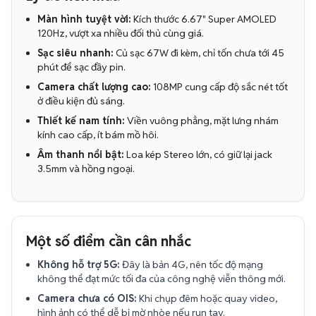
Màn hình tuyệt vời:
Kích thước 6.67" Super AMOLED
120Hz, vượt xa nhiều đối thủ cùng giá.
Sạc siêu nhanh:
Củ sạc 67W đi kèm, chỉ tốn chưa tới 45
phút để sạc đầy pin.
Camera chất lượng cao:
108MP cung cấp độ sắc nét tốt
ở điều kiện đủ sáng.
Thiết kế nam tính:
Viền vuông phẳng, mặt lưng nhám
kính cao cấp, ít bám mồ hôi.
Âm thanh nổi bật:
Loa kép Stereo lớn, có giữ lại jack
3.5mm và hồng ngoại.
Một số điểm cần cân nhắc
Không hỗ trợ 5G:
Đây là bản 4G, nên tốc độ mạng
không thể đạt mức tối đa của công nghệ viễn thông mới.
Camera chưa có OIS:
Khi chụp đêm hoặc quay video,
hình ảnh có thể dễ bị mờ nhòe nếu run tay.