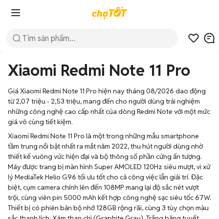
Xiaomi Redmi Note 11 Pro
Giá Xiaomi Redmi Note 11 Pro hiện nay tháng 08/2026 dao động
từ 2,07 triệu - 2,53 triệu, mang đến cho người dùng trải nghiệm
những công nghệ cao cấp nhất của dòng Redmi Note với một mức
giá vô cùng tiết kiệm.
Xiaomi Redmi Note 11 Pro là một trong những mẫu smartphone
tầm trung nổi bật nhất ra mắt năm 2022, thu hút người dùng nhờ
thiết kế vuông vức hiện đại và bộ thông số phần cứng ấn tượng.
Máy được trang bị màn hình Super AMOLED 120Hz siêu mượt, vi xử
lý MediaTek Helio G96 tối ưu tốt cho cả công việc lẫn giải trí. Đặc
biệt, cụm camera chính lên đến 108MP mang lại độ sắc nét vượt
trội, cùng viên pin 5000 mAh kết hợp công nghệ sạc siêu tốc 67W.
Thiết bị có phiên bản bộ nhớ 128GB rộng rãi, cùng 3 tùy chọn màu
sắc thanh lịch: Xám than chì (Graphite Gray), Trắng băng tuyết