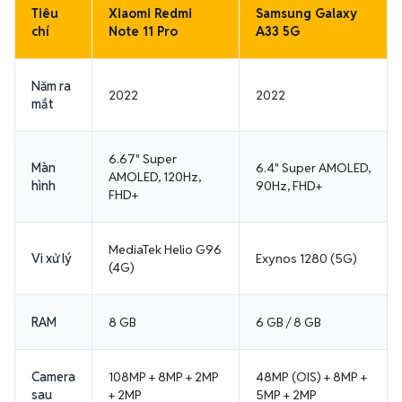
Tiêu
Xiaomi Redmi
Samsung Galaxy
chí
Note 11 Pro
A33 5G
Năm ra
2022
2022
mắt
6.67" Super
Màn
6.4" Super AMOLED,
AMOLED, 120Hz,
hình
90Hz, FHD+
FHD+
MediaTek Helio G96
Vi xử lý
Exynos 1280 (5G)
(4G)
RAM
8 GB
6 GB / 8 GB
Camera
108MP + 8MP + 2MP
48MP (OIS) + 8MP +
sau
+ 2MP
5MP + 2MP