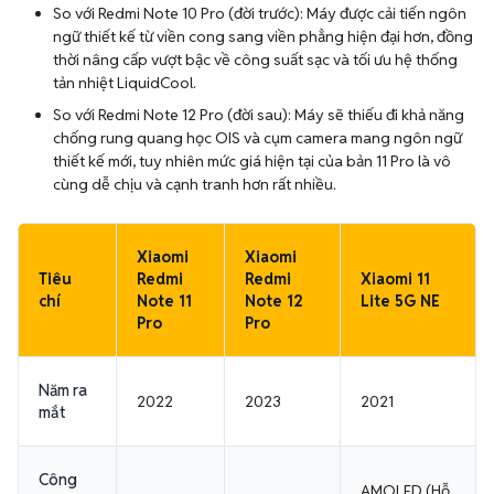
So với Redmi Note 10 Pro (đời trước): Máy được cải tiến ngôn
ngữ thiết kế từ viền cong sang viền phẳng hiện đại hơn, đồng
thời nâng cấp vượt bậc về công suất sạc và tối ưu hệ thống
tản nhiệt LiquidCool.
So với Redmi Note 12 Pro (đời sau): Máy sẽ thiếu đi khả năng
chống rung quang học OIS và cụm camera mang ngôn ngữ
thiết kế mới, tuy nhiên mức giá hiện tại của bản 11 Pro là vô
cùng dễ chịu và cạnh tranh hơn rất nhiều.
Xiaomi
Xiaomi
Tiêu
Redmi
Redmi
Xiaomi 11
chí
Note 11
Note 12
Lite 5G NE
Pro
Pro
Năm ra
2022
2023
2021
mắt
Công
AMOLED (Hỗ