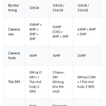
Bộ nhớ
128GB /
128GB /
128GB
trong
256GB
256GB
108MP +
50MP
Camera
8MP +
64MP + 8MP
(OIS) +
sau
2MP +
+ 5MP
8MP + 2MP
2MP
Camera
16MP
16MP
20MP
trước
SIM lai (1
2 Nano-
SIM + 1
SIM
SIM lai (1 SIM
Thẻ SIM
Thẻ nhớ
(Không
+ 1 Thẻ nhớ
hoặc 2
khe thẻ
hoặc 2 SIM)
SIM)
nhớ)
Helio
Dimensity