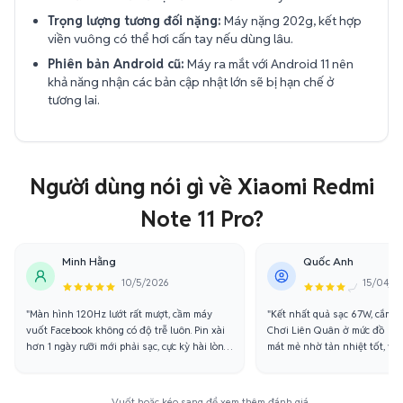
Trọng lượng tương đối nặng:
Máy nặng 202g, kết hợp
viền vuông có thể hơi cấn tay nếu dùng lâu.
Phiên bản Android cũ:
Máy ra mắt với Android 11 nên
khả năng nhận các bản cập nhật lớn sẽ bị hạn chế ở
tương lai.
Người dùng nói gì về Xiaomi Redmi
Note 11 Pro?
Minh Hằng
Quốc Anh
10/5/2026
15/04/2
"Màn hình 120Hz lướt rất mượt, cầm máy
"Kết nhất quả sạc 67W, cắm xíu
vuốt Facebook không có độ trễ luôn. Pin xài
Chơi Liên Quân ở mức đồ họ
hơn 1 ngày rưỡi mới phải sạc, cực kỳ hài lòng
mát mẻ nhờ tản nhiệt tốt, vi
với tầm giá này."
chắc tay."
Vuốt hoặc kéo sang để xem thêm đánh giá