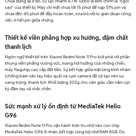
Chưa dừng lại ở đó, củ sạc nhanh 67W Turbo đi kèm chính là "ngôi
sao" của thiết bị. Máy chỉ mất chưa tới 15 phút để nạp 51% pin và
chưa đến 45 phút để đầy hoàn toàn, xóa bỏ nỗi lo gián đoạn công
việc vì hết pin giữa chừng.
Thiết kế viền phẳng hợp xu hướng, đậm chất
thanh lịch
Ngôn ngữ thiết kế trên Xiaomi Redmi Note 11 Pro bứt phá với phần
khung viền phẳng vuông vức, mang hơi hướng của những chiếc
máy flagship cao cấp đắt tiền. Sự kết hợp giữa mặt lưng kính nhám
(chống bám vân tay hiệu quả) và cụm camera đồ sộ tạo nên sự
sang trọng, thanh lịch. Khối lượng 202g cho cảm giác cầm nắm cực
kỳ đầm tay và chắc chắn.
Sức mạnh xử lý ổn định từ MediaTek Helio
G96
Xiaomi Redmi Note 11 Pro vận hành trơn tru nhờ vào con chip
MediaTek Helio G96 8 nhân, kết hợp cùng bộ nhớ RAM 8GB. Dù