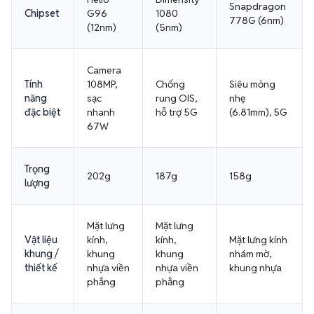
Snapdragon
Chipset
G96
1080
778G (6nm)
(12nm)
(5nm)
Camera
Tính
108MP,
Chống
Siêu mỏng
năng
sạc
rung OIS,
nhẹ
đặc biệt
nhanh
hỗ trợ 5G
(6.81mm), 5G
67W
Trọng
202g
187g
158g
lượng
Mặt lưng
Mặt lưng
Vật liệu
kính,
kính,
Mặt lưng kính
khung /
khung
khung
nhám mờ,
thiết kế
nhựa viền
nhựa viền
khung nhựa
phẳng
phẳng