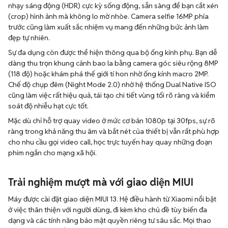
nhạy sáng động (HDR) cực kỳ sống động, sẵn sàng để bạn cắt xén
(crop) hình ảnh mà không lo mờ nhòe. Camera selfie 16MP phía
trước cũng làm xuất sắc nhiệm vụ mang đến những bức ảnh làm
đẹp tự nhiên.
Sự đa dụng còn được thể hiện thông qua bộ ống kính phụ. Bạn dễ
dàng thu trọn khung cảnh bao la bằng camera góc siêu rộng 8MP
(118 độ) hoặc khám phá thế giới tí hon nhờ ống kính macro 2MP.
Chế độ chụp đêm (Night Mode 2.0) nhờ hệ thống Dual Native ISO
cũng làm việc rất hiệu quả, tái tạo chi tiết vùng tối rõ ràng và kiểm
soát độ nhiễu hạt cực tốt.
Mặc dù chỉ hỗ trợ quay video ở mức cơ bản 1080p tại 30fps, sự rõ
ràng trong khả năng thu âm và bắt nét của thiết bị vẫn rất phù hợp
cho nhu cầu gọi video call, học trực tuyến hay quay những đoạn
phim ngắn cho mạng xã hội.
Trải nghiệm mượt mà với giao diện MIUI
Máy được cài đặt giao diện MIUI 13. Hệ điều hành từ Xiaomi nổi bật
ở việc thân thiện với người dùng, đi kèm kho chủ đề tùy biến đa
dạng và các tính năng bảo mật quyền riêng tư sâu sắc. Mọi thao