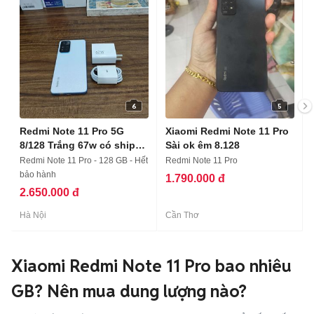
6
5
Redmi Note 11 Pro 5G
Xiaomi Redmi Note 11 Pro
8/128 Trắng 67w có ship
Sài ok êm 8.128
COD
Redmi Note 11 Pro - 128 GB - Hết
Redmi Note 11 Pro
bảo hành
1.790.000 đ
2.650.000 đ
Hà Nội
Cần Thơ
Xiaomi Redmi Note 11 Pro bao nhiêu
GB? Nên mua dung lượng nào?