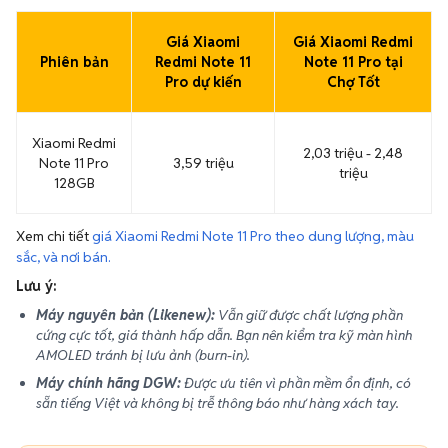
Giá Xiaomi
Giá Xiaomi Redmi
Phiên bản
Redmi Note 11
Note 11 Pro tại
Pro dự kiến
Chợ Tốt
Xiaomi Redmi
2,03 triệu - 2,48
Note 11 Pro
3,59 triệu
triệu
128GB
Xem chi tiết
giá Xiaomi Redmi Note 11 Pro theo dung lượng, màu
sắc, và nơi bán.
Lưu ý:
Máy nguyên bản (Likenew):
Vẫn giữ được chất lượng phần
cứng cực tốt, giá thành hấp dẫn. Bạn nên kiểm tra kỹ màn hình
AMOLED tránh bị lưu ảnh (burn-in).
Máy chính hãng DGW:
Được ưu tiên vì phần mềm ổn định, có
sẵn tiếng Việt và không bị trễ thông báo như hàng xách tay.