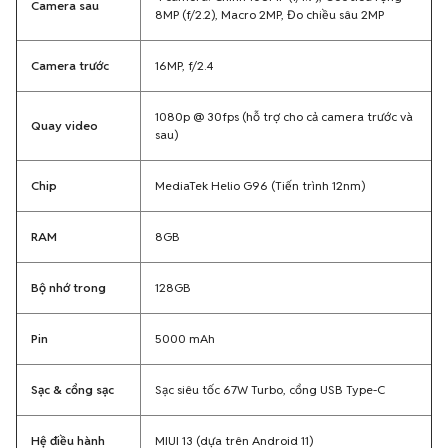
Camera sau
8MP (f/2.2), Macro 2MP, Đo chiều sâu 2MP
Camera trước
16MP, f/2.4
1080p @ 30fps (hỗ trợ cho cả camera trước và
Quay video
sau)
Chip
MediaTek Helio G96 (Tiến trình 12nm)
RAM
8GB
Bộ nhớ trong
128GB
Pin
5000 mAh
Sạc & cổng sạc
Sạc siêu tốc 67W Turbo, cổng USB Type-C
Hệ điều hành
MIUI 13 (dựa trên Android 11)