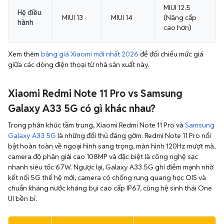
MIUI 12.5
Hệ điều
MIUI 13
MIUI 14
(Nâng cấp
hành
cao hơn)
Xem thêm
bảng giá Xiaomi mới nhất 2026
để đối chiếu mức giá
giữa các dòng điện thoại từ nhà sản xuất này.
Xiaomi Redmi Note 11 Pro vs Samsung
Galaxy A33 5G có gì khác nhau?
Trong phân khúc tầm trung, Xiaomi Redmi Note 11 Pro và
Samsung
Galaxy A33 5G
là những đối thủ đáng gờm. Redmi Note 11 Pro nổi
bật hoàn toàn về ngoại hình sang trọng, màn hình 120Hz mượt mà,
camera độ phân giải cao 108MP và đặc biệt là công nghệ sạc
nhanh siêu tốc 67W. Ngược lại, Galaxy A33 5G ghi điểm mạnh nhờ
kết nối 5G thế hệ mới, camera có chống rung quang học OIS và
chuẩn kháng nước kháng bụi cao cấp IP67, cùng hệ sinh thái One
UI bền bỉ.