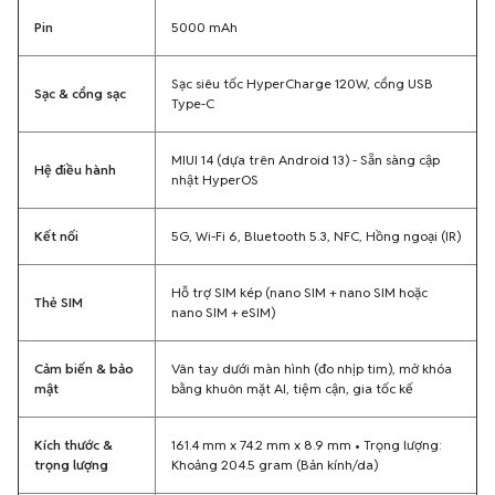
Pin
5000 mAh
Sạc siêu tốc HyperCharge 120W, cổng USB
Sạc & cổng sạc
Type-C
MIUI 14 (dựa trên Android 13) - Sẵn sàng cập
Hệ điều hành
nhật HyperOS
Kết nối
5G, Wi-Fi 6, Bluetooth 5.3, NFC, Hồng ngoại (IR)
Hỗ trợ SIM kép (nano SIM + nano SIM hoặc
Thẻ SIM
nano SIM + eSIM)
Cảm biến & bảo
Vân tay dưới màn hình (đo nhịp tim), mở khóa
mật
bằng khuôn mặt AI, tiệm cận, gia tốc kế
Kích thước &
161.4 mm x 74.2 mm x 8.9 mm • Trọng lượng:
trọng lượng
Khoảng 204.5 gram (Bản kính/da)