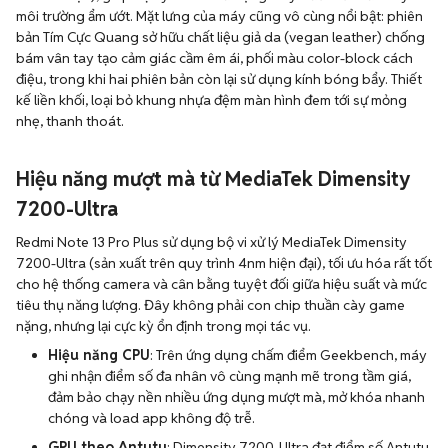
môi trường ẩm ướt. Mặt lưng của máy cũng vô cùng nổi bật: phiên
bản Tím Cực Quang sở hữu chất liệu giả da (vegan leather) chống
bám vân tay tạo cảm giác cầm êm ái, phối màu color-block cách
điệu, trong khi hai phiên bản còn lại sử dụng kính bóng bẩy. Thiết
kế liền khối, loại bỏ khung nhựa đệm màn hình đem tới sự mỏng
nhẹ, thanh thoát.
Hiệu năng mượt mà từ MediaTek Dimensity
7200-Ultra
Redmi Note 13 Pro Plus sử dụng bộ vi xử lý MediaTek Dimensity
7200-Ultra (sản xuất trên quy trình 4nm hiện đại), tối ưu hóa rất tốt
cho hệ thống camera và cân bằng tuyệt đối giữa hiệu suất và mức
tiêu thụ năng lượng. Đây không phải con chip thuần cày game
nặng, nhưng lại cực kỳ ổn định trong mọi tác vụ.
Hiệu năng CPU
: Trên ứng dụng chấm điểm Geekbench, máy
ghi nhận điểm số đa nhân vô cùng mạnh mẽ trong tầm giá,
đảm bảo chạy nền nhiều ứng dụng mượt mà, mở khóa nhanh
chóng và load app không độ trễ.
GPU theo Antutu
: Dimensity 7200-Ultra đạt điểm số Antutu