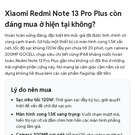
Xiaomi Redmi Note 13 Pro Plus còn
đáng mua ở hiện tại không?
Hoàn toàn xứng đáng, đặc biệt khi mức giá đã được tinh chỉnh vô
cùng cạnh tranh. Sở hữu một thiết bị có màn hình cong 1.5K sắc
nét, tốc độ sạc khủng 120W đầy pin chưa tới 20 phút, cụm camera
200MP ISOCELL chụp siêu chi tiết cùng IP68 kháng nước hoàn
toàn, Redmi Note 13 Pro Plus gần như không có đối thủ ở những
trải nghiệm phần cứng này. Nó mang lại cảm giác cầm nắm và sử
dụng không hề thua kém các sản phẩm flagship đắt tiền.
Lý do nên mua
Sạc siêu tốc 120W:
Thời gian sạc đầy kỷ lục, giải quyết
triệt để vấn đề chờ đợi sạc pin.
Màn hình cong 1.5K sang trọng:
Vuốt chạm mượt mà,
hiển thị rực rỡ và đắm chìm hơn hẳn các màn hình phẳng
cùng tầm giá.
Camera 200MP cực nét:
Hỗ trợ OIS cho video mượt mà,