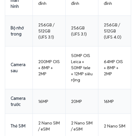
màn
đỉnh
đỉnh
đỉnh
hình
256GB /
256GB /
Bộ nhớ
256GB
512GB
512GB
trong
(UFS 3.1)
(UFS 3.1)
(UFS 4.0)
50MP OIS
200MP OIS
Leica +
64MP OIS
Camera
+ 8MP +
50MP tele
+ 8MP +
sau
2MP
+ 12MP siêu
2MP
rộng
Camera
16MP
20MP
16MP
trước
2 Nano SIM
2 Nano SIM
Thẻ SIM
2 Nano SIM
/ eSIM
/ eSIM