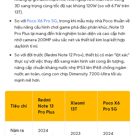
3D sang trọng cùng tốc độ sạc khủng 120W (so với 67W trên
13T).
So với
Poco X6 Pro 5G
, trong khi mẫu máy nhà Poco thuần về
hiệu năng cấu hình chơi game phá đảo phân khúc, Note 13
Pro Plus lại mang đến trải nghiệm toàn diện và cao cấp hơn
nhờ camera 200MP siêu sắc nét và thiết kế kim loại kết hợp
da/kính tỉ mỉ.
So với đời trước (Redmi Note 12 Pro+), thiết bị có màn "lột xác"
thực sự với việc thay đổi sang màn hình vát cong ấn tượng,
nâng cấp chuẩn kháng nước nhẹ IP53 lên IP68 chống ngâm
nước an toàn, cùng con chip Dimensity 7200-Ultra tối ưu
mạnh mẽ hơn.
Redmi
Xiaomi
Poco X6
Tiêu chí
Note 13
13T
Pro 5G
Pro Plus
Năm ra
2024
2023
2024