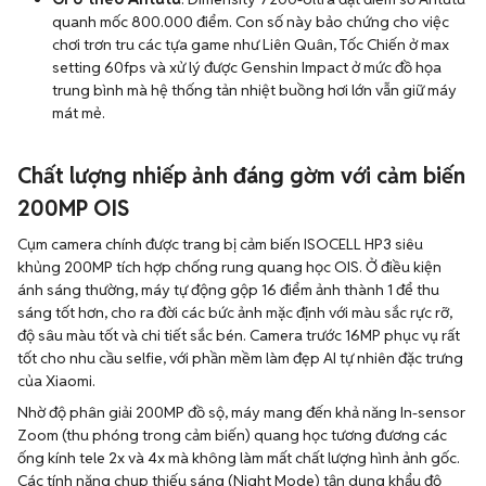
quanh mốc 800.000 điểm. Con số này bảo chứng cho việc
chơi trơn tru các tựa game như Liên Quân, Tốc Chiến ở max
setting 60fps và xử lý được Genshin Impact ở mức đồ họa
trung bình mà hệ thống tản nhiệt buồng hơi lớn vẫn giữ máy
mát mẻ.
Chất lượng nhiếp ảnh đáng gờm với cảm biến
200MP OIS
Cụm camera chính được trang bị cảm biến ISOCELL HP3 siêu
khủng 200MP tích hợp chống rung quang học OIS. Ở điều kiện
ánh sáng thường, máy tự động gộp 16 điểm ảnh thành 1 để thu
sáng tốt hơn, cho ra đời các bức ảnh mặc định với màu sắc rực rỡ,
độ sâu màu tốt và chi tiết sắc bén. Camera trước 16MP phục vụ rất
tốt cho nhu cầu selfie, với phần mềm làm đẹp AI tự nhiên đặc trưng
của Xiaomi.
Nhờ độ phân giải 200MP đồ sộ, máy mang đến khả năng In-sensor
Zoom (thu phóng trong cảm biến) quang học tương đương các
ống kính tele 2x và 4x mà không làm mất chất lượng hình ảnh gốc.
Các tính năng chụp thiếu sáng (Night Mode) tận dụng khẩu độ