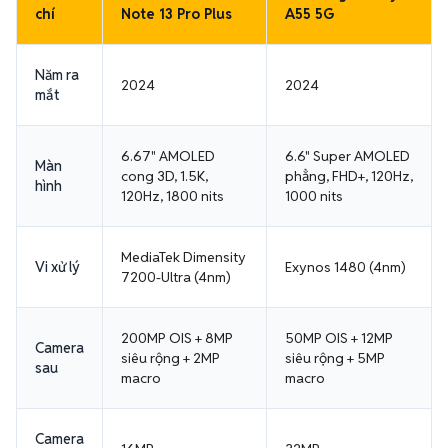
chí
Note 13 Pro Plus
A55 5G
Năm ra
2024
2024
mắt
6.67" AMOLED
6.6" Super AMOLED
Màn
cong 3D, 1.5K,
phẳng, FHD+, 120Hz,
hình
120Hz, 1800 nits
1000 nits
MediaTek Dimensity
Vi xử lý
Exynos 1480 (4nm)
7200-Ultra (4nm)
200MP OIS + 8MP
50MP OIS + 12MP
Camera
siêu rộng + 2MP
siêu rộng + 5MP
sau
macro
macro
Camera