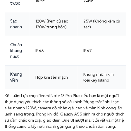
16MP
32MP
trước
Sạc
120W (Kèm củ sạc
25W (Không kèm củ
nhanh
120W trong hộp)
sạc)
Chuẩn
kháng
IP68
IP67
nước
Khung
Khung nhôm kim
Hợp kim liền mạch
viền
loại Key Island
Kết luận: Lựa chọn Redmi Note 13 Pro Plus nếu bạn là một người
thực dụng yêu thích các thông số cấu hình "đụng trần" như sạc
siêu nhanh 120W, camera độ phân giải cao và màn hình cong lấp
lánh sang trọng. Trong khi đó, Galaxy A55 sinh ra cho người thích
sự đầm chắc kim loại, giao diện One UI mượt mà ít lỗi vặt và một hệ
thống camera lấy nét nhanh gọn gàng theo chuẩn Samsung.