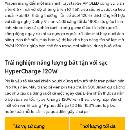
Xiaomi mang đến một màn hình CrystalRes AMOLED cong 3D tràn
viền 6.67 inch với độ phân giải lên tới 1.5K siêu sắc nét, vượt xa tiêu
chuẩn Full HD+ thông thường. Tần số quét 120Hz thích ứng kết hợp
với công nghệ Dolby Vision và độ sáng tối đa 1800 nits giúp hình
ảnh, video hay các phân cảnh trong game được tái hiện rực rỡ,
sống động ngay cả khi sử dụng ở ngoài trời râm mát hay dưới ánh
nắng. Hơn thế nữa, máy bảo vệ thị lực cho bạn bằng tần số làm mờ
PWM 1920Hz giúp hạn chế tình trạng mỏi mắt khi dùng buổi đêm.
Trải nghiệm năng lượng bất tận với sạc
HyperCharge 120W
Pin là yếu tố Xiaomi khiến người dùng trầm trồ nhất trên phiên bản
Pro Plus này. Máy trang bị viên pin tiêu chuẩn 5000mAh dư dả cho
các nhu cầu đa dạng suốt cả một ngày dài. Điểm nhấn thực sự nằm
ở bộ sạc siêu tốc HyperCharge 120W kèm theo trong hộp. Bạn chỉ
mất vỏn vẹn khoảng 19 phút để nạp từ 0 lên 100% pin, loại bỏ
hoàn toàn nỗi lo cắm sạc qua đêm gây chai pin.
Tác vụ sử dụng
Thời lượng tối đa