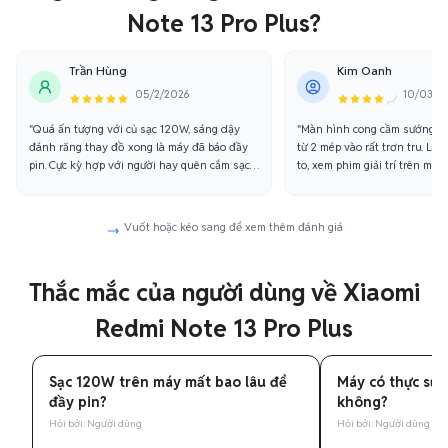
Note 13 Pro Plus?
Trần Hùng
Kim Oanh
05/2/2026
10/03/2
"Quá ấn tượng với củ sạc 120W, sáng dậy
"Màn hình cong cầm sướng tay
đánh răng thay đồ xong là máy đã báo đầy
từ 2 mép vào rất trơn tru. Lo
pin. Cực kỳ hợp với người hay quên cắm sạc
to, xem phim giải trí trên màn
như mình."
nhất."
Vuốt hoặc kéo sang để xem thêm đánh giá
Thắc mắc của người dùng về Xiaomi
Redmi Note 13 Pro Plus
Sạc 120W trên máy mất bao lâu để
Máy có thực sự 
đầy pin?
không?
Hỏi bởi: Người dùng
Hỏi bởi: Người dùng