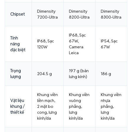
Dimensity
Dimensity
Dimensity
Chipset
7200-Ultra
8200-Ultra
8300-Ultra
IP68, Sạc
Tính
IP68, Sạc
67W,
IP54, Sạc
năng
120W
Camera
67W
đặc biệt
Leica
Trọng
197 g (bản
204.5 g
186 g
lượng
lưng kính)
Khung viền
Khung viền
Khung viền
Vật liệu
liền mạch,
vuông
nhựa
khung /
2 mặt bo
phẳng,
phẳng,
thiết kế
cong, lưng
lưng
lưng
kính/da
kính/da
kính/da