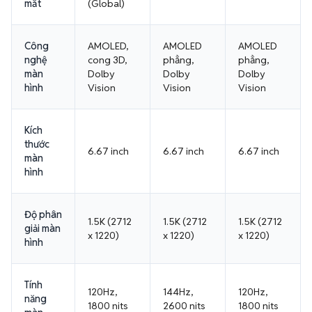
mắt
(Global)
Công
AMOLED,
AMOLED
AMOLED
nghệ
cong 3D,
phẳng,
phẳng,
màn
Dolby
Dolby
Dolby
hình
Vision
Vision
Vision
Kích
thước
6.67 inch
6.67 inch
6.67 inch
màn
hình
Độ phân
1.5K (2712
1.5K (2712
1.5K (2712
giải màn
x 1220)
x 1220)
x 1220)
hình
Tính
120Hz,
144Hz,
120Hz,
năng
1800 nits
2600 nits
1800 nits