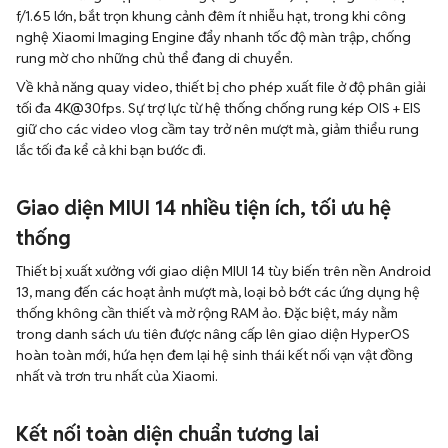
f/1.65 lớn, bắt trọn khung cảnh đêm ít nhiễu hạt, trong khi công
nghệ Xiaomi Imaging Engine đẩy nhanh tốc độ màn trập, chống
rung mờ cho những chủ thể đang di chuyển.
Về khả năng quay video, thiết bị cho phép xuất file ở độ phân giải
tối đa 4K@30fps. Sự trợ lực từ hệ thống chống rung kép OIS + EIS
giữ cho các video vlog cầm tay trở nên mượt mà, giảm thiểu rung
lắc tối đa kể cả khi bạn bước đi.
Giao diện MIUI 14 nhiều tiện ích, tối ưu hệ
thống
Thiết bị xuất xưởng với giao diện MIUI 14 tùy biến trên nền Android
13, mang đến các hoạt ảnh mượt mà, loại bỏ bớt các ứng dụng hệ
thống không cần thiết và mở rộng RAM ảo. Đặc biệt, máy nằm
trong danh sách ưu tiên được nâng cấp lên giao diện HyperOS
hoàn toàn mới, hứa hẹn đem lại hệ sinh thái kết nối vạn vật đồng
nhất và trơn tru nhất của Xiaomi.
Kết nối toàn diện chuẩn tương lai