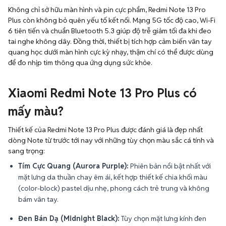
Không chỉ sở hữu màn hình và pin cực phẩm, Redmi Note 13 Pro
Plus còn không bỏ quên yếu tố kết nối. Mạng 5G tốc độ cao, Wi-Fi
6 tiên tiến và chuẩn Bluetooth 5.3 giúp độ trễ giảm tối đa khi đeo
tai nghe không dây. Đồng thời, thiết bị tích hợp cảm biến vân tay
quang học dưới màn hình cực kỳ nhạy, thậm chí có thể được dùng
để đo nhịp tim thông qua ứng dụng sức khỏe.
Xiaomi Redmi Note 13 Pro Plus có
mấy màu?
Thiết kế của Redmi Note 13 Pro Plus được đánh giá là đẹp nhất
dòng Note từ trước tới nay với những tùy chọn màu sắc cá tính và
sang trọng:
Tím Cực Quang (Aurora Purple):
Phiên bản nổi bật nhất với
mặt lưng da thuần chay êm ái, kết hợp thiết kế chia khối màu
(color-block) pastel dịu nhẹ, phong cách trẻ trung và không
bám vân tay.
Đen Bán Dạ (Midnight Black):
Tùy chọn mặt lưng kính đen