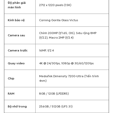
Độ phân giải
2712 x 1220 pixels (1.5K)
màn hình
Kính bảo vệ
Corning Gorilla Glass Victus
Chính 200MP (f/1.65, OIS), Siêu rộng 8MP
Camera sau
(f/2.2), Macro 2MP (f/2.4)
Camera trước
16MP, f/2.4
Quay video
4K @ 24/30fps, 1080p @ 30/60/120fps
MediaTek Dimensity 7200-Ultra (Tiến trình
Chip
4nm)
RAM
8GB / 12GB (LPDDR5)
Bộ nhớ trong
256GB / 512GB (UFS 3.1)