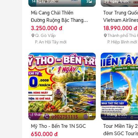
14 ngày trước
2
20 ngày trước
Mù Cang Chải Thiên
Tour Trung Qu
Đường Ruộng Bậc Thang
Vietnam Airlines
Tây Bắc
3.250.000 đ
18.990.000 đ
Q. Gò Vấp
Thành phố Thủ
P. An Hội Tây mới
P. Hiệp Bình mới
1 tháng trước
1
1 tháng trước
Mỹ Tho - Bến Tre 1N SGC
Tour Miền Tây 2
đêm SGC Touri
650.000 đ