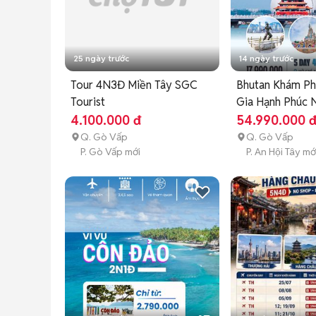
25 ngày trước
14 ngày trước
Tour 4N3Đ Miền Tây SGC
Bhutan Khám P
Tourist
Gia Hạnh Phúc 
Giới
4.100.000 đ
54.990.000 
Q. Gò Vấp
Q. Gò Vấp
P. Gò Vấp mới
P. An Hội Tây mớ