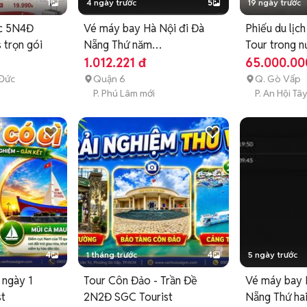
1
4 ngày trước
5
19 ngày trước
ốc 5N4Đ
Vé máy bay Hà Nội đi Đà
Phiếu du lịch
 trọn gói
Nẵng Thứ năm
Tour trong n
06/08/2026
1.012.221 đ
65.000.00
 Đức
Quận 6
Q. Gò Vấp
P. Phú Lâm mới
P. An Hội Tâ
4
1 tháng trước
4
5 ngày trước
 ngày 1
Tour Côn Đảo - Trần Đề
Vé máy bay 
st
2N2Đ SGC Tourist
Nẵng Thứ ha