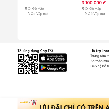
3.100.000 đ
Q. Gò Vấp
Q. Gò Vấp
P. Gò Vấp mới
P. Gò Vấp mới
Tải ứng dụng Chợ Tốt
Hỗ trợ khá
Trung tâm t
An toàn mu
Liên hệ hỗ t
CÔNG TY TNHH CHỢ TỐT - Người đại diện theo pháp luật: Nguyễn T
GPMXH: 185/GP-BTTTT do Bộ Thông tin và Truyền thông cấp ngày 0