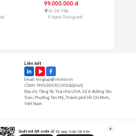
99.000.000 đ
Q. Gò Vấp
mới
P. Hạnh Thông mới
Liên kết
Email:
trogiup@chotot.vn
CSKH:
19003003
(1.000đ/phút)
Địa chỉ: Tầng 18, Toà nhà UOA, Số 6 đường Tân
Trào, Phường Tân Mỹ, Thành phố Hồ Chí Minh,
Việt Nam
Quét mã QR code
để tải app, hoặc tải trên