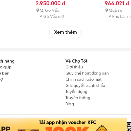
2.950.000 đ
966.021 đ
Q. Gò Vấp
Quận 6
P. Gò Vấp mới
P. Phú Lâm 
Xem thêm
ch hàng
Về Chợ Tốt
rợ giúp
Giới thiệu
a bán
Quy chế hoạt động sàn
rợ
Chính sách bảo mật
Giải quyết tranh chấp
Tuyển dụng
Truyền thông
Blog
rọng Tấn; GPDKKD: 0312120782 do Sở KH & ĐT TP.HCM cấp ngày 11/01/2013;
9/07/2024 - Chịu trách nhiệm nội dung: Trần Hoàng Ly.
Chính sách sử dụng