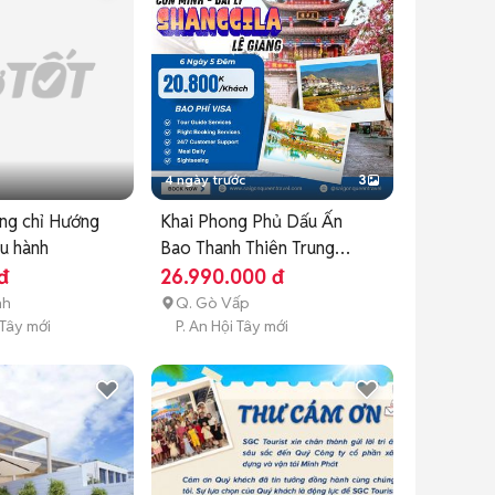
4 ngày trước
3
ng chỉ Hướng
Khai Phong Phủ Dấu Ấn
ều hành
Bao Thanh Thiên Trung
Hoa
đ
26.990.000 đ
nh
Q. Gò Vấp
 Tây mới
P. An Hội Tây mới