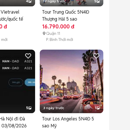
4
19 ngày trước
5
 Vietravel
Tour Trung Quốc 5N4Đ
ước/quốc tế
Thượng Hải 5 sao
0 đ
16.790.000 đ
Quận 11
y mới
P. Bình Thới mới
5
3 ngày trước
1
Hà Nội đi Đà
Tour Los Angeles 5N4Đ 5
i 03/08/2026
sao Mỹ