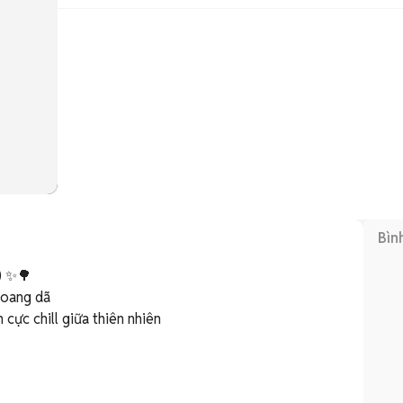
Bìn
 ✨🌳

oang dã

cực chill giữa thiên nhiên
