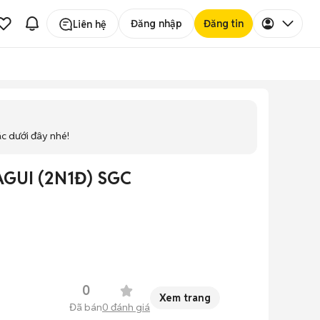
Đăng nhập
Đăng tin
Liên hệ
ác dưới đây nhé!
GUI (2N1Đ) SGC
0
Xem trang
Đã bán
0
đánh giá