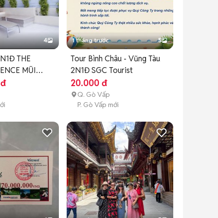
4
1 tháng trước
5
N1Đ THE
Tour Bình Châu - Vũng Tàu
DENCE MŨI
2N1Đ SGC Tourist
 đ
20.000 đ
Q. Gò Vấp
ới
P. Gò Vấp mới