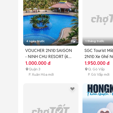
• 🥘 Các món ăn đặc sản địa phương tại Nam Cát Ti
• 🌿 Không gian ẩm thực giữa thiên nhiên xanh mát.

👉 Inbox ngay để được tư vấn & giữ chỗ!

📞 Hotline: ***

📍 1147 Phan Văn Trị, P. Gò Vấp, TP.HCM
4 ngày trước
2
1 tháng trước
VOUCHER 2N1Đ SAIGON
SGC Tourist Mi
- NINH CHU RESORT (4
2N1Đ Xe Ghế N
SAO)
1.000.000 đ
1.950.000 đ
Quận 3
Q. Gò Vấp
P. Xuân Hòa mới
P. Gò Vấp mới