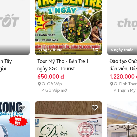
ên & Madagui.

21 ngày trước
3
6 ngày trước
ền Tây
Tour Mỹ Tho - Bến Tre 1
Đào tạo Chứ
gồi
ngày SGC Tourist
dẫn viên, Đi
650.000 đ
1.220.000 
Q. Gò Vấp
Q. Bình Thạ
P. Gò Vấp mới
P. Thạnh Mỹ