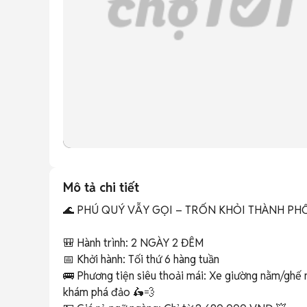
Mô tả chi tiết
🌊 PHÚ QUÝ VẪY GỌI – TRỐN KHỎI THÀNH PHỐ,
🎒 Hành trình: 2 NGÀY 2 ĐÊM 

📅 Khởi hành: Tối thứ 6 hàng tuần 

🚌 Phương tiện siêu thoải mái: Xe giường nằm/ghế n
khám phá đảo 🛵💨
