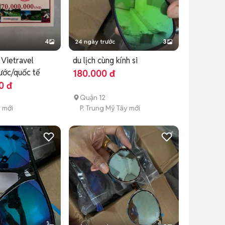
4
24 ngày trước
3
 Vietravel
du lịch cùng kính si
ước/quốc tế
180.000 đ
0 đ
Quận 12
y mới
P. Trung Mỹ Tây mới