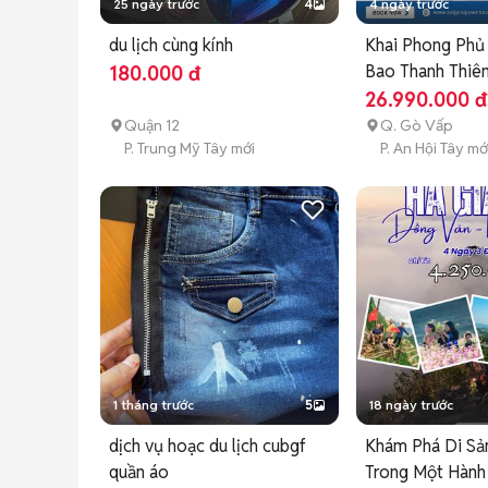
25 ngày trước
4
4 ngày trước
du lịch cùng kính
Khai Phong Phủ
Bao Thanh Thiê
180.000 đ
Hoa
26.990.000 đ
Quận 12
Q. Gò Vấp
P. Trung Mỹ Tây mới
P. An Hội Tây mớ
1 tháng trước
5
18 ngày trước
dịch vụ hoạc du lịch cubgf
Khám Phá Di Sả
quần áo
Trong Một Hành 