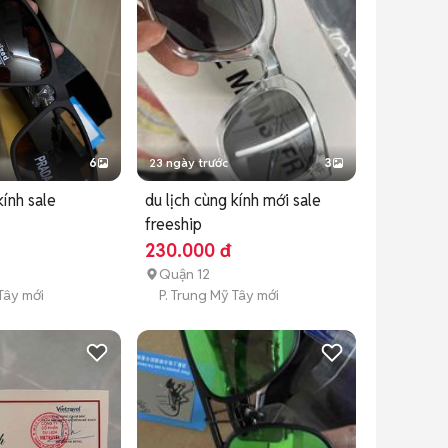
6
23 ngày trước
3
kính sale
du lịch cùng kính mới sale
freeship
230.000 đ
Quận 12
Tây mới
P. Trung Mỹ Tây mới