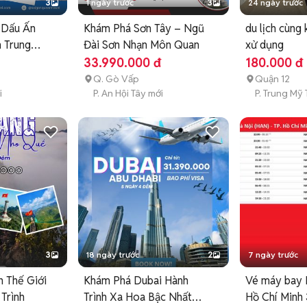
3
1 ngày trước
3
24 ngày trước
 Dấu Ấn
Khám Phá Sơn Tây – Ngũ
du lịch cùng 
n Trung
Đài Sơn Nhạn Môn Quan
xử dụng
33.990.000 đ
180.000 đ
Q. Gò Vấp
Quận 12
i
P. An Hội Tây mới
P. Trung Mỹ 
3
18 ngày trước
2
7 ngày trước
n Thế Giới
Khám Phá Dubai Hành
Vé máy bay H
Trình
Trình Xa Hoa Bậc Nhất
Hồ Chí Minh