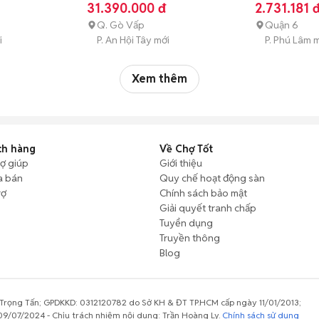
UAE
31.390.000 đ
2.731.181 
Q. Gò Vấp
Quận 6
i
P. An Hội Tây mới
P. Phú Lâm 
Xem thêm
ch hàng
Về Chợ Tốt
rợ giúp
Giới thiệu
a bán
Quy chế hoạt động sàn
rợ
Chính sách bảo mật
Giải quyết tranh chấp
Tuyển dụng
Truyền thông
Blog
rọng Tấn; GPDKKD: 0312120782 do Sở KH & ĐT TP.HCM cấp ngày 11/01/2013;
9/07/2024 - Chịu trách nhiệm nội dung: Trần Hoàng Ly.
Chính sách sử dụng