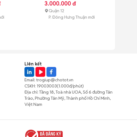
đ
3.000.000 đ
Quận 12
mới
P. Đông Hưng Thuận mới
Liên kết
Email:
trogiup@chotot.vn
CSKH:
19003003
(1.000đ/phút)
Địa chỉ: Tầng 18, Toà nhà UOA, Số 6 đường Tân
Trào, Phường Tân Mỹ, Thành phố Hồ Chí Minh,
Việt Nam