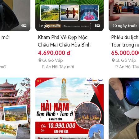
4
1 ngày trước
1
20 ngày trước
h mới
Khám Phá Vẻ Đẹp Mộc
Phiếu du lịch
Châu Mai Châu Hòa Bình
Tour trong n
4.690.000 đ
65.000.00
Q. Gò Vấp
Q. Gò Vấp
 mới
P. An Hội Tây mới
P. An Hội Tâ