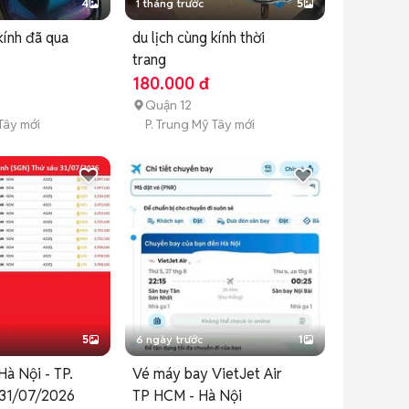
4
1 tháng trước
5
kính đã qua
du lịch cùng kính thời
trang
180.000 đ
Quận 12
Tây mới
P. Trung Mỹ Tây mới
5
6 ngày trước
1
à Nội - TP.
Vé máy bay VietJet Air
 31/07/2026
TP HCM - Hà Nội