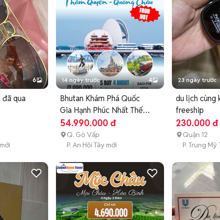
HCM

6
14 ngày trước
4
23 ngày trước
h đã qua
Bhutan Khám Phá Quốc
du lịch cùng 
Gia Hạnh Phúc Nhất Thế
freeship
Giới
54.990.000 đ
230.000 đ
Q. Gò Vấp
Quận 12
 mới
P. An Hội Tây mới
P. Trung Mỹ 