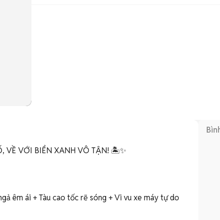
Bìn
 VỀ VỚI BIỂN XANH VÔ TẬN! 🏝️✨

gả êm ái + Tàu cao tốc rẽ sóng + Vi vu xe máy tự do 