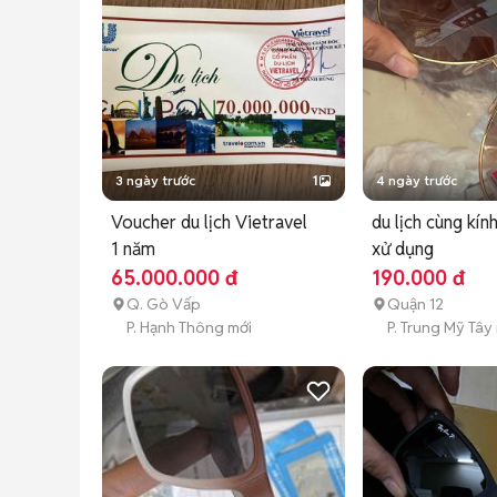
📞 THÔNG TIN LIÊN HỆ ĐẶT TOUR:

🏢 SGC Tourist

📍 Địa chỉ: 1147 Phan Văn Trị, Phường Gò Vấp, TP.
📞 Hotline: ***

🌐 Website: *** 
3 ngày trước
1
4 ngày trước
Voucher du lịch Vietravel
du lịch cùng kín
1 năm
xử dụng
65.000.000 đ
190.000 đ
Q. Gò Vấp
Quận 12
P. Hạnh Thông mới
P. Trung Mỹ Tây