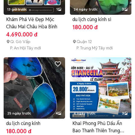
13 giờ trước
1
24 ngày trước
3
Khám Phá Vẻ Đẹp Mộc
du lịch cùng kính si
Châu Mai Châu Hòa Bình
180.000 đ
4.690.000 đ
Q. Gò Vấp
Quận 12
P. An Hội Tây mới
P. Trung Mỹ Tây mới
25 ngày trước
4
4 ngày trước
3
du lịch cùng kính
Khai Phong Phủ Dấu Ấn
Bao Thanh Thiên Trung
180.000 đ