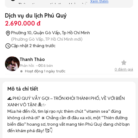
Xem thêm
Thông tin mang tính tham khảo và bạn không thể liên hệ
với người bán. Bạn hãy tham khảo thêm các tin đăng
Dịch vụ du lịch Phú Quý
tương tự khác dưới đây nhé!
2.690.000 đ
Phường 10, Quận Gò Vấp, Tp Hồ Chí Minh
(Phường Gò Vấp, TP Hồ Chí Minh mới)
Cập nhật
2 tháng trước
Thanh Thảo
Phản hồi:
--
0
Đã bán
0
đánh giá
Hoạt động 1 ngày trước
Mô tả chi tiết
🌊 PHÚ QUÝ VẪY GỌI – TRỐN KHỎI THÀNH PHỐ, VỀ VỚI BIỂN 
XANH VÔ TẬN! 🏝️✨

Mùa hè đến rồi, tim lại rạo rực thèm chút “vitamin sea” đúng 
không cả nhà ơi? ☀️ Chẳng cần đi đâu xa xôi, một “Thiên đường 
biển đảo” hoang sơ, trong vắt mang tên Phú Quý đang chờ bạn 
đến khám phá đây! 🥰👇
