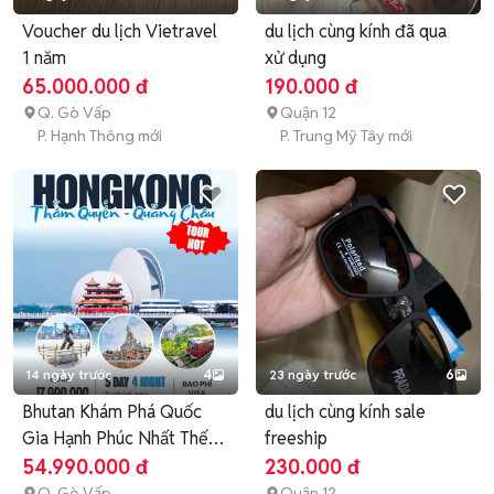
Voucher du lịch Vietravel
du lịch cùng kính đã qua
1 năm
xử dụng
65.000.000 đ
190.000 đ
Q. Gò Vấp
Quận 12
P. Hạnh Thông mới
P. Trung Mỹ Tây mới
14 ngày trước
4
23 ngày trước
6
Bhutan Khám Phá Quốc
du lịch cùng kính sale
Gia Hạnh Phúc Nhất Thế
freeship
Giới
54.990.000 đ
230.000 đ
Q. Gò Vấp
Quận 12