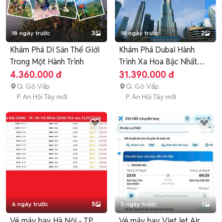
18 ngày trước
3
18 ngày trước
2
Khám Phá Di Sản Thế Giới
Khám Phá Dubai Hành
Trong Một Hành Trình
Trình Xa Hoa Bậc Nhất
UAE
4.360.000 đ
31.390.000 đ
Q. Gò Vấp
Q. Gò Vấp
P. An Hội Tây mới
P. An Hội Tây mới
6 ngày trước
5
5 ngày trước
1
Vé máy bay Hà Nội - TP.
Vé máy bay VietJet Air