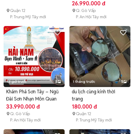
Hoa
26.990.000 đ
Quận 12
Q. Gò Vấp
P. Trung Mỹ Tây mới
P. An Hội Tây mới
13 giờ trước
3
1 tháng trước
5
Khám Phá Sơn Tây – Ngũ
du lịch cùng kính thời
Đài Sơn Nhạn Môn Quan
trang
33.990.000 đ
180.000 đ
Q. Gò Vấp
Quận 12
P. An Hội Tây mới
P. Trung Mỹ Tây mới