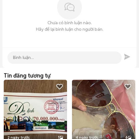
đẹp đến “nghẹt thở” 🌅🧡

📍 Bãi Tranh: Bãi cát trắng mịn, nước trong xanh như ngọc, tha 
hồ tắm biển và thả dáng 🏝️💃

Chưa có bình luận nào.
Hãy để lại bình luận cho người bán.
📞 THÔNG TIN LIÊN HỆ ĐẶT TOUR:

🏢 SGC Tourist

📍 Địa chỉ: 1147 Phan Văn Trị, Phường Gò Vấp, TP.HCM

📞 Hotline: ***

🌐 Website: *** 
Tin đăng tương tự
2 ngày trước
1
4 ngày trước
6