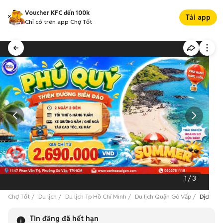
Voucher KFC đến 100k
Tải app
Chỉ có trên app Chợ Tốt
1
/
3
Chợ Tốt
Du lịch
Du lịch Tp Hồ Chí Minh
Du lịch Quận Gò Vấp
Dịch vụ 
Tin đăng đã hết hạn