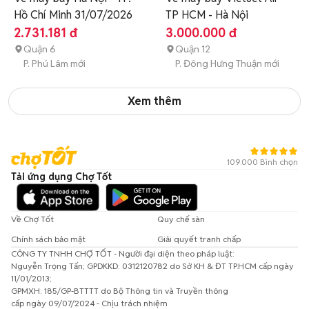
Hồ Chí Minh 31/07/2026
TP HCM - Hà Nội
2.731.181 đ
3.000.000 đ
Quận 6
Quận 12
P. Phú Lâm mới
P. Đông Hưng Thuận mới
Xem thêm
109.000 Bình chọn
Tải ứng dụng Chợ Tốt
Về Chợ Tốt
Quy chế sàn
Chính sách bảo mật
Giải quyết tranh chấp
CÔNG TY TNHH CHỢ TỐT - Người đại diện theo pháp luật:
Nguyễn Trọng Tấn; GPDKKD: 0312120782 do Sở KH & ĐT TP.HCM cấp ngày
11/01/2013;
GPMXH: 185/GP-BTTTT do Bộ Thông tin và Truyền thông
cấp ngày 09/07/2024 - Chịu trách nhiệm