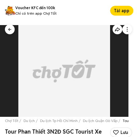
Voucher KFC đến 100k
Tải app
Chỉ có trên app Chợ Tốt
Chợ Tốt
Du lịch
Du lịch Tp Hồ Chí Minh
Du lịch Quận Gò Vấp
Tour Ph
Tour Phan Thiết 3N2Đ SGC Tourist Xe
Lưu