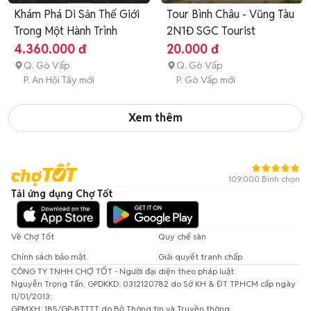
Khám Phá Di Sản Thế Giới
Tour Bình Châu - Vũng Tàu
Trong Một Hành Trình
2N1Đ SGC Tourist
4.360.000 đ
20.000 đ
Q. Gò Vấp
Q. Gò Vấp
P. An Hội Tây mới
P. Gò Vấp mới
Xem thêm
109.000 Bình chọn
Tải ứng dụng Chợ Tốt
Về Chợ Tốt
Quy chế sàn
Chính sách bảo mật
Giải quyết tranh chấp
CÔNG TY TNHH CHỢ TỐT - Người đại diện theo pháp luật:
Nguyễn Trọng Tấn; GPDKKD: 0312120782 do Sở KH & ĐT TP.HCM cấp ngày
11/01/2013;
GPMXH: 185/GP-BTTTT do Bộ Thông tin và Truyền thông