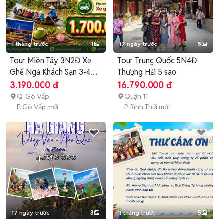
1 tháng trước
1
19 ngày trước
5
Tour Miền Tây 3N2Đ Xe
Tour Trung Quốc 5N4Đ
Ghế Ngả Khách Sạn 3-4
Thượng Hải 5 sao
Sao
3.190.000 đ
16.790.000 đ
Q. Gò Vấp
Quận 11
P. Gò Vấp mới
P. Bình Thới mới
17 ngày trước
3
1 tháng trước
5