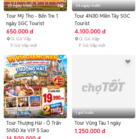
20 ngày trước
3
24 ngày trước
Tour Mỹ Tho - Bến Tre 1
Tour 4N3Đ Miền Tây SGC
ngày SGC Tourist
Tourist
650.000 đ
4.100.000 đ
Q. Gò Vấp
Q. Gò Vấp
P. Gò Vấp mới
P. Gò Vấp mới
5 ngày trước
1
1 giờ trước
Tour Thượng Hải - Ô Trấn
Tour Vũng Tàu 1 ngày
5N5Đ Xe VIP 5 Sao
1.250.000 đ
16.500.000 đ