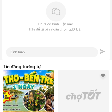
━━━━━━━━━━━━━━━━━━

🏝 SGC TOURIST

Chưa có bình luận nào.
Hãy để lại bình luận cho người bán.
📍 1147 Phan Văn Trị, Phường Gò Vấp, TP. Hồ Chí Minh

🌐 Website: *** ☎ Hotline: ***

💙 SGC Tourist – Mỗi chuyến đi là một hành trình kết nối, mỗi 
điểm đến là một kỷ niệm đáng nhớ.
Tin đăng tương tự