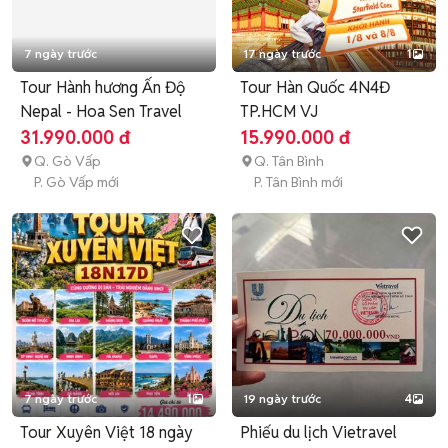
7 ngày trước
17 ngày trước
1
Tour Hành hương Ấn Độ
Tour Hàn Quốc 4N4Đ
Nepal - Hoa Sen Travel
TP.HCM VJ
31.990.000 đ
15.990.000 đ
Q. Gò Vấp
Q. Tân Bình
P. Gò Vấp mới
P. Tân Bình mới
7 ngày trước
1
19 ngày trước
4
Tour Xuyên Việt 18 ngày
Phiếu du lịch Vietravel