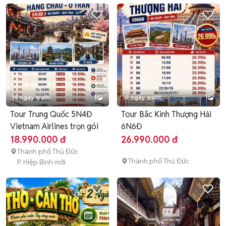
19 ngày trước
1
19 ngày trước
1
Tour Trung Quốc 5N4Đ
Tour Bắc Kinh Thượng Hải
Vietnam Airlines trọn gói
6N6Đ
18.990.000 đ
26.990.000 đ
Thành phố Thủ Đức
Thành phố Thủ Đức
P. Hiệp Bình mới