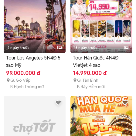
2 ngày trước
1
13 ngày trước
1
Tour Los Angeles 5N4Đ 5
Tour Hàn Quốc 4N4Đ
sao Mỹ
Vietjet 4 sao
99.000.000 đ
14.990.000 đ
Q. Gò Vấp
Q. Tân Bình
P. Hạnh Thông mới
P. Bảy Hiền mới