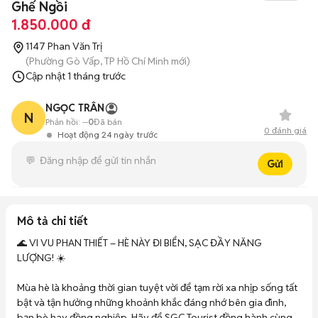
Ghế Ngồi
1.850.000 đ
1147 Phan Văn Trị
(Phường Gò Vấp, TP Hồ Chí Minh mới)
Cập nhật
1 tháng trước
NGỌC TRÂN
N
Phản hồi:
--
0
Đã bán
0
đánh giá
Hoạt động 24 ngày trước
Gửi
Mô tả chi tiết
🌊 VI VU PHAN THIẾT – HÈ NÀY ĐI BIỂN, SẠC ĐẦY NĂNG 
LƯỢNG! ☀️

Mùa hè là khoảng thời gian tuyệt vời để tạm rời xa nhịp sống tất 
bật và tận hưởng những khoảnh khắc đáng nhớ bên gia đình, 
bạn bè hay đồng nghiệp. Hãy để SGC Tourist đồng hành cùng 