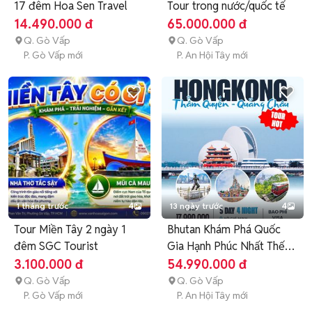
17 đêm Hoa Sen Travel
Tour trong nước/quốc tế
14.490.000 đ
65.000.000 đ
Q. Gò Vấp
Q. Gò Vấp
P. Gò Vấp mới
P. An Hội Tây mới
1 tháng trước
4
13 ngày trước
4
Tour Miền Tây 2 ngày 1
Bhutan Khám Phá Quốc
đêm SGC Tourist
Gia Hạnh Phúc Nhất Thế
Giới
3.100.000 đ
54.990.000 đ
Q. Gò Vấp
Q. Gò Vấp
P. Gò Vấp mới
P. An Hội Tây mới