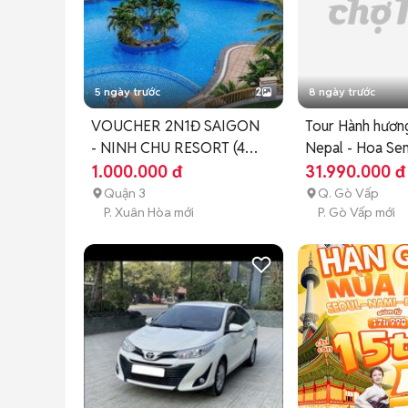
5 ngày trước
2
8 ngày trước
VOUCHER 2N1Đ SAIGON
Tour Hành hươn
- NINH CHU RESORT (4
Nepal - Hoa Sen
SAO)
1.000.000 đ
31.990.000 đ
Quận 3
Q. Gò Vấp
P. Xuân Hòa mới
P. Gò Vấp mới