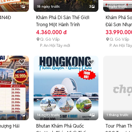
1
18 ngày trước
3
1 ngày trước
 4N4Đ
Khám Phá Di Sản Thế Giới
Khám Phá Sơ
Trong Một Hành Trình
Đài Sơn Nhạ
4.360.000 đ
33.990.00
Q. Gò Vấp
Q. Gò Vấp
P. An Hội Tây mới
P. An Hội Tâ
1
14 ngày trước
4
1 tháng trước
hượng Hải
Bhutan Khám Phá Quốc
Tour Phan T