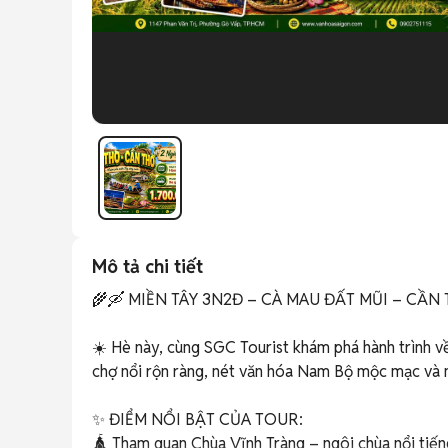
Mô tả chi tiết
🌾🛶 MIỀN TÂY 3N2Đ – CÀ MAU ĐẤT MŨI – CẦN T
☀️ Hè này, cùng SGC Tourist khám phá hành trình về
chợ nổi rộn ràng, nét văn hóa Nam Bộ mộc mạc và
✨ ĐIỂM NỔI BẬT CỦA TOUR:

🛕 Tham quan Chùa Vĩnh Tràng – ngôi chùa nổi tiếng