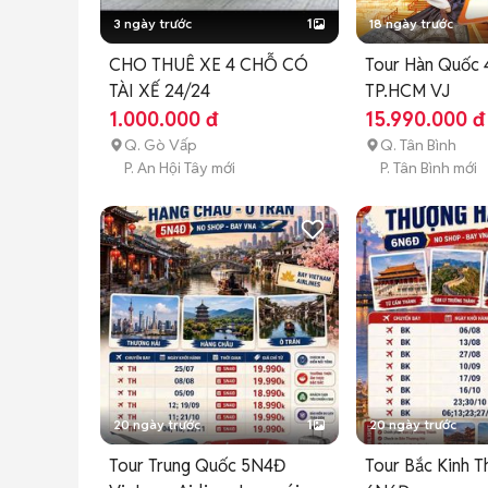
3 ngày trước
1
18 ngày trước
CHO THUÊ XE 4 CHỖ CÓ
Tour Hàn Quốc
TÀI XẾ 24/24
TP.HCM VJ
1.000.000 đ
15.990.000 đ
Q. Gò Vấp
Q. Tân Bình
P. An Hội Tây mới
P. Tân Bình mới
20 ngày trước
1
20 ngày trước
Tour Trung Quốc 5N4Đ
Tour Bắc Kinh T