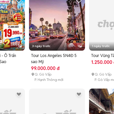
1
3 ngày trước
1
1 ngày trước
 - Ô Trấn
Tour Los Angeles 5N4Đ 5
Tour Vũng Tà
 Sao
sao Mỹ
1.250.000 
99.000.000 đ
Q. Gò Vấp
Q. Gò Vấp
P. Hạnh Thông mới
P. Gò Vấp m