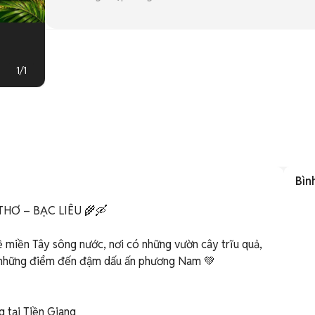
1
/
1
Bìn
HƠ – BẠC LIÊU 🌾🛶

 miền Tây sông nước, nơi có những vườn cây trĩu quả, 
 những điểm đến đậm dấu ấn phương Nam 💚

 tại Tiền Giang
