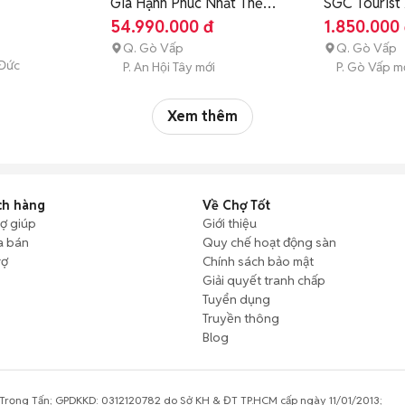
Gia Hạnh Phúc Nhất Thế
SGC Tourist
Giới
54.990.000 đ
1.850.000
Q. Gò Vấp
Q. Gò Vấp
 Đức
P. An Hội Tây mới
P. Gò Vấp m
Xem thêm
ch hàng
Về Chợ Tốt
rợ giúp
Giới thiệu
a bán
Quy chế hoạt động sàn
rợ
Chính sách bảo mật
Giải quyết tranh chấp
Tuyển dụng
Truyền thông
Blog
rọng Tấn; GPDKKD: 0312120782 do Sở KH & ĐT TP.HCM cấp ngày 11/01/2013;