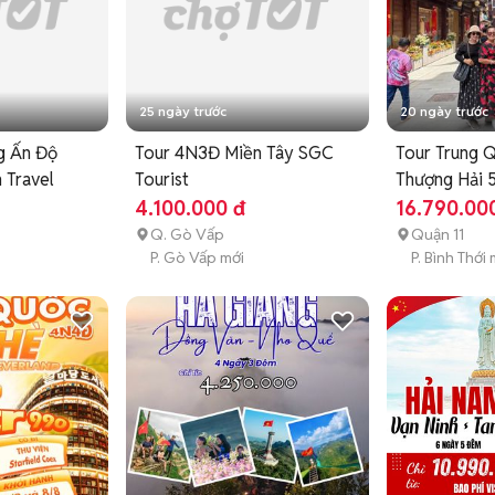
25 ngày trước
20 ngày trước
g Ấn Độ
Tour 4N3Đ Miền Tây SGC
Tour Trung 
 Travel
Tourist
Thượng Hải 
4.100.000 đ
16.790.00
Q. Gò Vấp
Quận 11
P. Gò Vấp mới
P. Bình Thới 