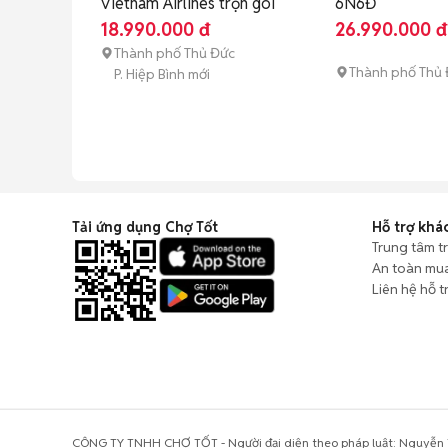
Vietnam Airlines trọn gói
6N6Đ
18.990.000 đ
26.990.000 đ
Thành phố Thủ Đức
Thành phố Thủ
P. Hiệp Bình mới
Tải ứng dụng Chợ Tốt
Hỗ trợ khá
Trung tâm t
An toàn mu
Liên hệ hỗ t
CÔNG TY TNHH CHỢ TỐT - Người đại diện theo pháp luật: Nguyễn T