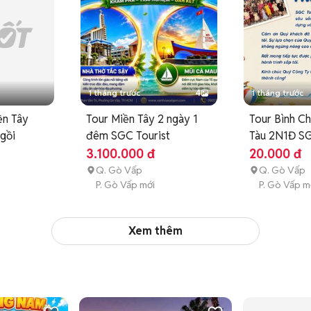
M

1 tháng trước
4
1 tháng trước
ền Tây
Tour Miền Tây 2 ngày 1
Tour Bình C
gồi
đêm SGC Tourist
Tàu 2N1Đ SG
3.100.000 đ
20.000 đ
Q. Gò Vấp
Q. Gò Vấp
P. Gò Vấp mới
P. Gò Vấp m
Xem thêm