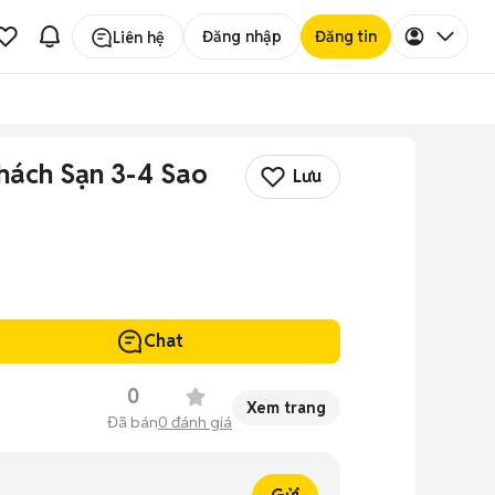
Đăng nhập
Đăng tin
Liên hệ
hách Sạn 3-4 Sao
Lưu
Chat
0
Xem trang
Đã bán
0
đánh giá