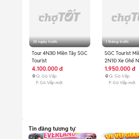
📲 Inbox ngay để giữ chỗ cùng SGC Tourist!

🌐 *** 📍 1147 Phan Văn Trị, Phường Gò Vấp, TP.HC
☎️ Hotline: ***
25 ngày trước
1 tháng trước
Tour 4N3Đ Miền Tây SGC
SGC Tourist Mi
Tourist
2N1Đ Xe Ghế N
4.100.000 đ
1.950.000 đ
Q. Gò Vấp
Q. Gò Vấp
P. Gò Vấp mới
P. Gò Vấp mới
Tin đăng tương tự