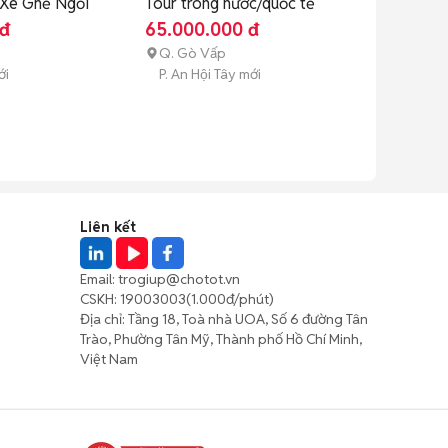
 Xe Ghế Ngồi
Tour trong nước/quốc tế
 đ
65.000.000 đ
Q. Gò Vấp
ới
P. An Hội Tây mới
Liên kết
Email:
trogiup@chotot.vn
CSKH:
19003003
(1.000đ/phút)
Địa chỉ: Tầng 18, Toà nhà UOA, Số 6 đường Tân
Trào, Phường Tân Mỹ, Thành phố Hồ Chí Minh,
Việt Nam