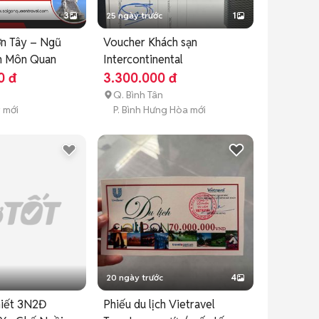
3
25 ngày trước
1
n Tây – Ngũ
Voucher Khách sạn
n Môn Quan
Intercontinental
0 đ
3.300.000 đ
Q. Bình Tân
y mới
P. Bình Hưng Hòa mới
20 ngày trước
4
hiết 3N2Đ
Phiếu du lịch Vietravel