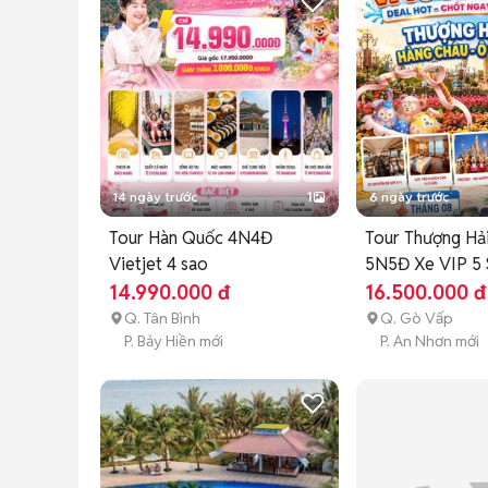
14 ngày trước
1
6 ngày trước
Tour Hàn Quốc 4N4Đ
Tour Thượng Hải
Vietjet 4 sao
5N5Đ Xe VIP 5
14.990.000 đ
16.500.000 đ
Q. Tân Bình
Q. Gò Vấp
P. Bảy Hiền mới
P. An Nhơn mới