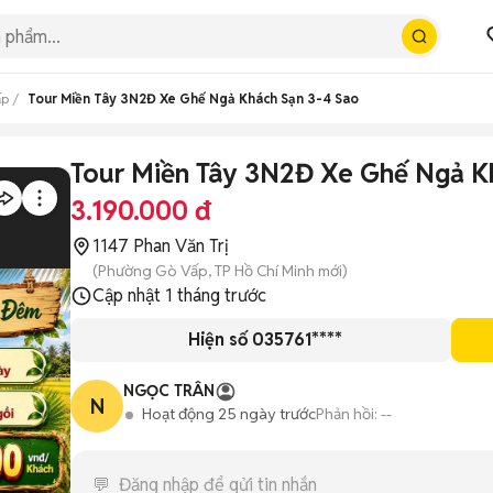
ấp
Tour Miền Tây 3N2Đ Xe Ghế Ngả Khách Sạn 3-4 Sao
Tour Miền Tây 3N2Đ Xe Ghế Ngả K
3.190.000 đ
1147 Phan Văn Trị
(Phường Gò Vấp, TP Hồ Chí Minh mới)
Cập nhật
1 tháng trước
Hiện số 035761****
NGỌC TRÂN
N
Hoạt động 25 ngày trước
Phản hồi:
--