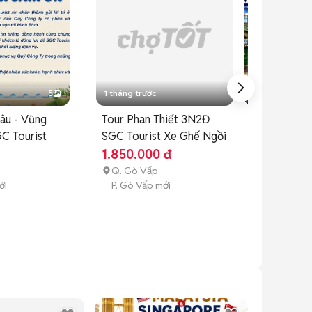
5
1 tháng trước
1 tháng trước
hâu - Vũng
Tour Phan Thiết 3N2Đ
Tour Côn Đả
C Tourist
SGC Tourist Xe Ghế Ngồi
2N2Đ SGC T
1.850.000 đ
2.950.000
Q. Gò Vấp
Q. Gò Vấp
ới
P. Gò Vấp mới
P. Gò Vấp m