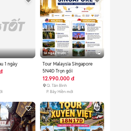
14 ngày trước
1
u 1 ngày
Tour Malaysia Singapore
5N4Đ Trọn gói
đ
12.990.000 đ
Q. Tân Bình
ới
P. Bảy Hiền mới