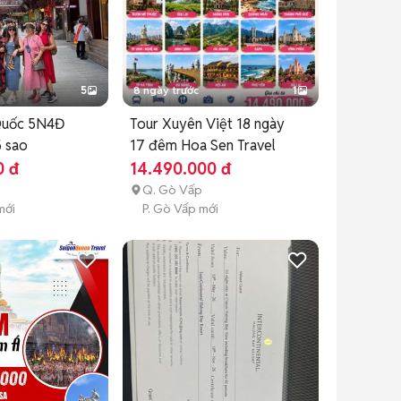
5
8 ngày trước
1
Quốc 5N4Đ
Tour Xuyên Việt 18 ngày
5 sao
17 đêm Hoa Sen Travel
0 đ
14.490.000 đ
Q. Gò Vấp
mới
P. Gò Vấp mới