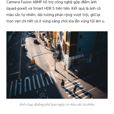
Camera Fusion 48MP hỗ trợ công nghệ gộp điểm ảnh
(quad-pixel) và Smart HDR 5 tiên tiến. Kết quả là ảnh có
màu sắc tự nhiên, dải tương phản rộng vượt trội, giữ lại
trọn vẹn chi tiết cả ở vùng sáng chói lóa lẫn vùng tối âm u.
Ảnh chụp đường phố ban ngày có màu săc tự nhiên.