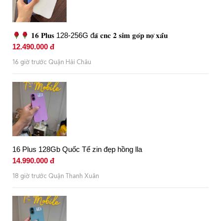
𝟏𝟔 𝐏𝐥𝐮𝐬 128-256G đ𝐚̃ 𝐜𝐧𝐜 𝟐 𝐬𝐢𝐦 𝐠𝐨́𝐩 𝐧𝐨̛̣ 𝐱𝐚̂́𝐮
12.490.000 đ
16 giờ trước Quận Hải Châu
16 Plus 128Gb Quốc Tế zin đẹp hồng lla
14.990.000 đ
18 giờ trước Quận Thanh Xuân