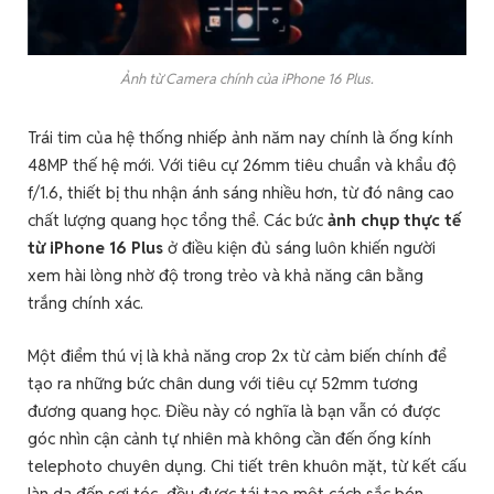
Ảnh từ Camera chính của iPhone 16 Plus.
Trái tim của hệ thống nhiếp ảnh năm nay chính là ống kính
48MP thế hệ mới. Với tiêu cự 26mm tiêu chuẩn và khẩu độ
f/1.6, thiết bị thu nhận ánh sáng nhiều hơn, từ đó nâng cao
chất lượng quang học tổng thể. Các bức
ảnh chụp thực tế
từ iPhone 16 Plus
ở điều kiện đủ sáng luôn khiến người
xem hài lòng nhờ độ trong trẻo và khả năng cân bằng
trắng chính xác.
Một điểm thú vị là khả năng crop 2x từ cảm biến chính để
tạo ra những bức chân dung với tiêu cự 52mm tương
đương quang học. Điều này có nghĩa là bạn vẫn có được
góc nhìn cận cảnh tự nhiên mà không cần đến ống kính
telephoto chuyên dụng. Chi tiết trên khuôn mặt, từ kết cấu
làn da đến sợi tóc, đều được tái tạo một cách sắc bén