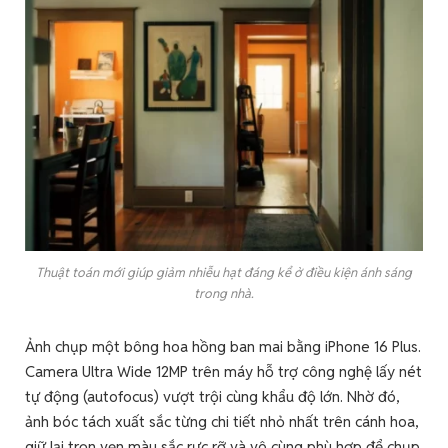
Thuật toán mới giúp giảm nhiễu hạt đáng kể ở điều kiện ánh sáng
trong nhà.
Ảnh chụp một bông hoa hồng ban mai bằng iPhone 16 Plus.
Camera Ultra Wide 12MP trên máy hỗ trợ công nghệ lấy nét
tự động (autofocus) vượt trội cùng khẩu độ lớn. Nhờ đó,
ảnh bóc tách xuất sắc từng chi tiết nhỏ nhất trên cánh hoa,
giữ lại trọn vẹn màu sắc rực rỡ và vô cùng phù hợp để chụp