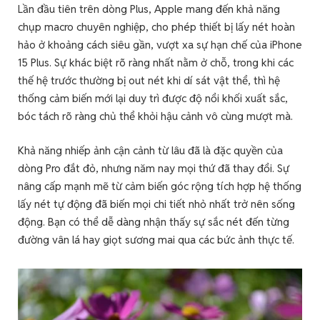
Lần đầu tiên trên dòng Plus, Apple mang đến khả năng
chụp macro chuyên nghiệp, cho phép thiết bị lấy nét hoàn
hảo ở khoảng cách siêu gần, vượt xa sự hạn chế của iPhone
15 Plus. Sự khác biệt rõ ràng nhất nằm ở chỗ, trong khi các
thế hệ trước thường bị out nét khi dí sát vật thể, thì hệ
thống cảm biến mới lại duy trì được độ nổi khối xuất sắc,
bóc tách rõ ràng chủ thể khỏi hậu cảnh vô cùng mượt mà.
Khả năng nhiếp ảnh cận cảnh từ lâu đã là đặc quyền của
dòng Pro đắt đỏ, nhưng năm nay mọi thứ đã thay đổi. Sự
nâng cấp mạnh mẽ từ cảm biến góc rộng tích hợp hệ thống
lấy nét tự động đã biến mọi chi tiết nhỏ nhất trở nên sống
động. Bạn có thể dễ dàng nhận thấy sự sắc nét đến từng
đường vân lá hay giọt sương mai qua các bức ảnh thực tế.