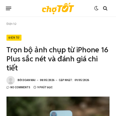
Điện tử
ĐIỆN TỬ
Trọn bộ ảnh chụp từ iPhone 16
Plus sắc nét và đánh giá chi
tiết
BỞI
DOAN MAI
08/05/2026
CẬP NHẬT:
09/05/2026
NO COMMENTS
9 PHÚT ĐỌC