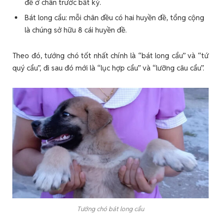
đề ở chân trước bất kỳ.
Bát long cẩu: mỗi chân đều có hai huyền đề, tổng cộng
là chúng sở hữu 8 cái huyền đề.
Theo đó, tướng chó tốt nhất chính là “bát long cẩu” và “tứ
quý cẩu”, đi sau đó mới là “lục hợp cẩu” và “lưỡng câu cẩu”.
Tướng chó bát long cẩu