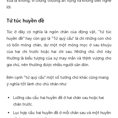
xưa là không, vì chúng thường ăn vụng và không biết nghe
lời.
Tứ túc huyền đề
Túc ở đây có nghĩa là ngón chân của động vật, “tứ túc
huyền đề” hay còn gọi là “Tứ quý cẩu” là chỉ những con chó
có bốn móng chân, dư một một móng mọc ở sau khuỷu
của hai chi trước hoặc hai chi sau. Những chú chó này
thường là biểu tượng của sự may mắn và thịnh vượng cho
gia chủ, nên thường được nhiều người săn đón.
Bên cạnh “tứ quý cẩu” một số tướng chó khác cũng mang
ý nghĩa tốt lành cho chủ nhân như:
Lưỡng câu cẩu: hai huyền đề ở hai chân sau hoặc hai
chân trước.
Lục hợp cẩu: hai huyền đề ở mỗi chân sau và một huyền