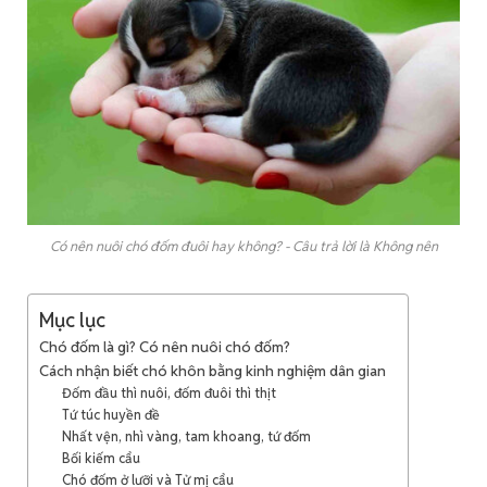
Có nên nuôi chó đốm đuôi hay không? - Câu trả lời là Không nên
Mục lục
Chó đốm là gì? Có nên nuôi chó đốm?
Cách nhận biết chó khôn bằng kinh nghiệm dân gian
Đốm đầu thì nuôi, đốm đuôi thì thịt
Tứ túc huyền đề
Nhất vện, nhì vàng, tam khoang, tứ đốm
Bối kiếm cẩu
Chó đốm ở lưỡi và Tử mị cẩu