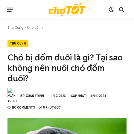
Thú Cưng
»
Chó cảnh
THÚ CƯNG
Chó bị đốm đuôi là gì? Tại sao
không nên nuôi chó đốm
đuôi?
BỞI
XUAN TRINH
11/07/2023
CẬP NHẬT:
10/01/2024
NO COMMENTS
8 PHÚT ĐỌC