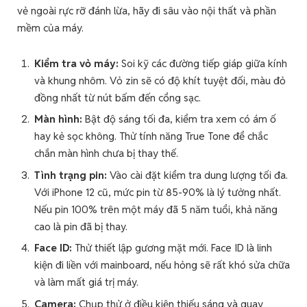
vẻ ngoài rực rỡ đánh lừa, hãy đi sâu vào nội thất và phần
mềm của máy.
Kiểm tra vỏ máy:
Soi kỹ các đường tiếp giáp giữa kính
và khung nhôm. Vỏ zin sẽ có độ khít tuyệt đối, màu đỏ
đồng nhất từ nút bấm đến cổng sạc.
Màn hình:
Bật độ sáng tối đa, kiểm tra xem có ám ố
hay kẻ sọc không. Thử tính năng True Tone để chắc
chắn màn hình chưa bị thay thế.
Tình trạng pin:
Vào cài đặt kiểm tra dung lượng tối đa.
Với iPhone 12 cũ, mức pin từ 85-90% là lý tưởng nhất.
Nếu pin 100% trên một máy đã 5 năm tuổi, khả năng
cao là pin đã bị thay.
Face ID:
Thử thiết lập gương mặt mới. Face ID là linh
kiện đi liền với mainboard, nếu hỏng sẽ rất khó sửa chữa
và làm mất giá trị máy.
Camera:
Chụp thử ở điều kiện thiếu sáng và quay