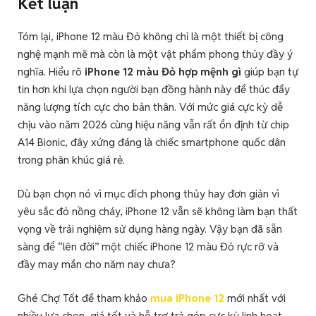
Kết luận
Tóm lại, iPhone 12 màu Đỏ không chỉ là một thiết bị công
nghệ mạnh mẽ mà còn là một vật phẩm phong thủy đầy ý
nghĩa. Hiểu rõ
iPhone 12 màu Đỏ hợp mệnh gì
giúp bạn tự
tin hơn khi lựa chọn người bạn đồng hành này để thúc đẩy
năng lượng tích cực cho bản thân. Với mức giá cực kỳ dễ
chịu vào năm 2026 cùng hiệu năng vẫn rất ổn định từ chip
A14 Bionic, đây xứng đáng là chiếc smartphone quốc dân
trong phân khúc giá rẻ.
Dù bạn chọn nó vì mục đích phong thủy hay đơn giản vì
yêu sắc đỏ nồng cháy, iPhone 12 vẫn sẽ không làm bạn thất
vọng về trải nghiệm sử dụng hàng ngày. Vậy bạn đã sẵn
sàng để “lên đời” một chiếc iPhone 12 màu Đỏ rực rỡ và
đầy may mắn cho năm nay chưa?
Ghé Chợ Tốt để tham khảo
mua iPhone 12
mới nhất với
nhiều lựa chọn, giá tốt và hỗ trợ trả góp cực kỳ linh hoạt