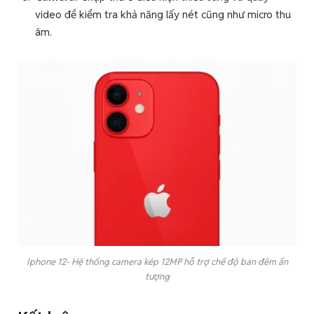
video để kiểm tra khả năng lấy nét cũng như micro thu
âm.
Iphone 12- Hệ thống camera kép 12MP hỗ trợ chế độ ban đêm ấn
tượng