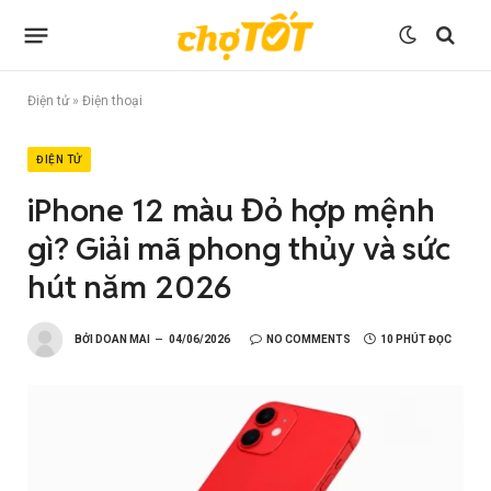
Điện tử
»
Điện thoại
ĐIỆN TỬ
iPhone 12 màu Đỏ hợp mệnh
gì? Giải mã phong thủy và sức
hút năm 2026
BỞI
DOAN MAI
04/06/2026
NO COMMENTS
10 PHÚT ĐỌC