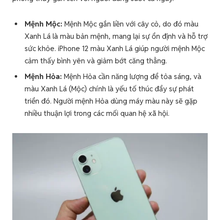
Mệnh Mộc:
Mệnh Mộc gắn liền với cây cỏ, do đó màu
Xanh Lá là màu bản mệnh, mang lại sự ổn định và hỗ trợ
sức khỏe. iPhone 12 màu Xanh Lá giúp người mệnh Mộc
cảm thấy bình yên và giảm bớt căng thẳng.
Mệnh Hỏa:
Mệnh Hỏa cần năng lượng để tỏa sáng, và
màu Xanh Lá (Mộc) chính là yếu tố thúc đẩy sự phát
triển đó. Người mệnh Hỏa dùng máy màu này sẽ gặp
nhiều thuận lợi trong các mối quan hệ xã hội.