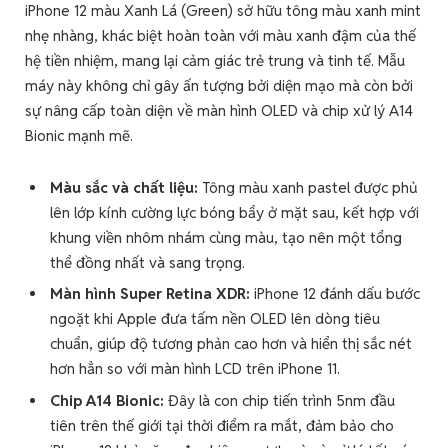
iPhone 12 màu Xanh Lá (Green) sở hữu tông màu xanh mint
nhẹ nhàng, khác biệt hoàn toàn với màu xanh đậm của thế
hệ tiền nhiệm, mang lại cảm giác trẻ trung và tinh tế. Mẫu
máy này không chỉ gây ấn tượng bởi diện mạo mà còn bởi
sự nâng cấp toàn diện về màn hình OLED và chip xử lý A14
Bionic mạnh mẽ.
Màu sắc và chất liệu:
Tông màu xanh pastel được phủ
lên lớp kính cường lực bóng bẩy ở mặt sau, kết hợp với
khung viền nhôm nhám cùng màu, tạo nên một tổng
thể đồng nhất và sang trọng.
Màn hình Super Retina XDR:
iPhone 12 đánh dấu bước
ngoặt khi Apple đưa tấm nền OLED lên dòng tiêu
chuẩn, giúp độ tương phản cao hơn và hiển thị sắc nét
hơn hẳn so với màn hình LCD trên iPhone 11.
Chip A14 Bionic:
Đây là con chip tiến trình 5nm đầu
tiên trên thế giới tại thời điểm ra mắt, đảm bảo cho