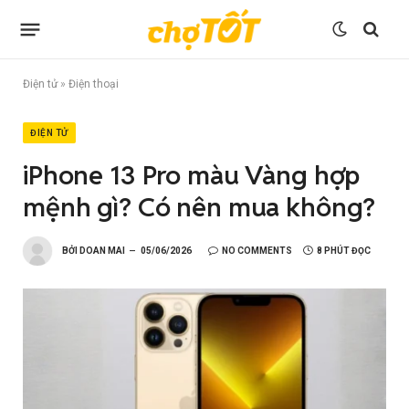
Điện tử
»
Điện thoại
ĐIỆN TỬ
iPhone 13 Pro màu Vàng hợp
mệnh gì? Có nên mua không?
BỞI
DOAN MAI
05/06/2026
NO COMMENTS
8 PHÚT ĐỌC