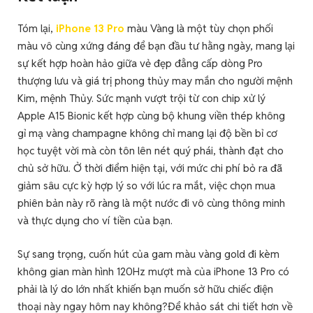
Tóm lại,
iPhone 13 Pro
màu Vàng là một tùy chọn phối
màu vô cùng xứng đáng để bạn đầu tư hằng ngày, mang lại
sự kết hợp hoàn hảo giữa vẻ đẹp đẳng cấp dòng Pro
thượng lưu và giá trị phong thủy may mắn cho người mệnh
Kim, mệnh Thủy. Sức mạnh vượt trội từ con chip xử lý
Apple A15 Bionic kết hợp cùng bộ khung viền thép không
gỉ mạ vàng champagne không chỉ mang lại độ bền bỉ cơ
học tuyệt vời mà còn tôn lên nét quý phái, thành đạt cho
chủ sở hữu. Ở thời điểm hiện tại, với mức chi phí bỏ ra đã
giảm sâu cực kỳ hợp lý so với lúc ra mắt, việc chọn mua
phiên bản này rõ ràng là một nước đi vô cùng thông minh
và thực dụng cho ví tiền của bạn.
Sự sang trọng, cuốn hút của gam màu vàng gold đi kèm
không gian màn hình 120Hz mượt mà của iPhone 13 Pro có
phải là lý do lớn nhất khiến bạn muốn sở hữu chiếc điện
thoại này ngay hôm nay không?Để khảo sát chi tiết hơn về