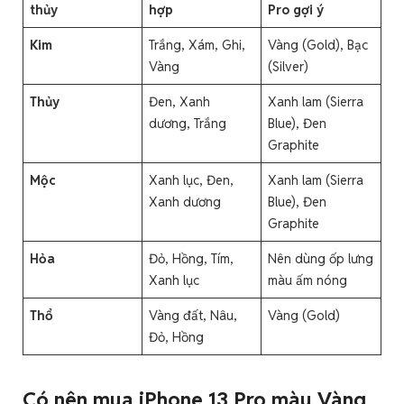
thủy
hợp
Pro gợi ý
Kim
Trắng, Xám, Ghi,
Vàng (Gold), Bạc
Vàng
(Silver)
Thủy
Đen, Xanh
Xanh lam (Sierra
dương, Trắng
Blue), Đen
Graphite
Mộc
Xanh lục, Đen,
Xanh lam (Sierra
Xanh dương
Blue), Đen
Graphite
Hỏa
Đỏ, Hồng, Tím,
Nên dùng ốp lưng
Xanh lục
màu ấm nóng
Thổ
Vàng đất, Nâu,
Vàng (Gold)
Đỏ, Hồng
Có nên mua iPhone 13 Pro màu Vàng