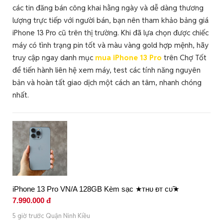
các tin đăng bán công khai hằng ngày và dễ dàng thương
lượng trực tiếp với người bán, bạn nên tham khảo bảng giá
iPhone 13 Pro cũ trên thị trường. Khi đã lựa chọn được chiếc
máy có tình trạng pin tốt và màu vàng gold hợp mệnh, hãy
truy cập ngay danh mục
mua iPhone 13 Pro
trên Chợ Tốt
để tiến hành liên hệ xem máy, test các tính năng nguyên
bản và hoàn tất giao dịch một cách an tâm, nhanh chóng
nhất.
iPhone 13 Pro VN/A 128GB Kèm sạc ★ᴛʜᴜ ᴆᴛ ᴄᴜ̃★
7.990.000 đ
5 giờ trước Quận Ninh Kiều