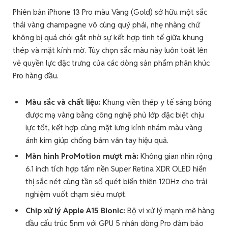
Phiên bản iPhone 13 Pro màu Vàng (Gold) sở hữu một sắc
thái vàng champagne vô cùng quý phái, nhẹ nhàng chứ
không bị quá chói gắt nhờ sự kết hợp tinh tế giữa khung
thép và mặt kính mờ. Tùy chọn sắc màu này luôn toát lên
vẻ quyền lực đặc trưng của các dòng sản phẩm phân khúc
Pro hàng đầu.
Màu sắc và chất liệu:
Khung viền thép y tế sáng bóng
được mạ vàng bằng công nghệ phủ lớp đặc biệt chịu
lực tốt, kết hợp cùng mặt lưng kính nhám màu vàng
ánh kim giúp chống bám vân tay hiệu quả.
Màn hình ProMotion mượt mà:
Không gian nhìn rộng
6.1 inch tích hợp tấm nền Super Retina XDR OLED hiển
thị sắc nét cùng tần số quét biến thiên 120Hz cho trải
nghiệm vuốt chạm siêu mượt.
Chip xử lý Apple A15 Bionic:
Bộ vi xử lý mạnh mẽ hàng
đầu cấu trúc 5nm với GPU 5 nhân dòng Pro đảm bảo