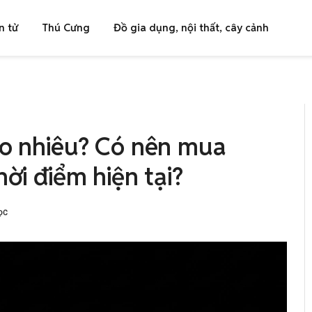
n tử
Thú Cưng
Đồ gia dụng, nội thất, cây cảnh
ao nhiêu? Có nên mua
hời điểm hiện tại?
ỌC