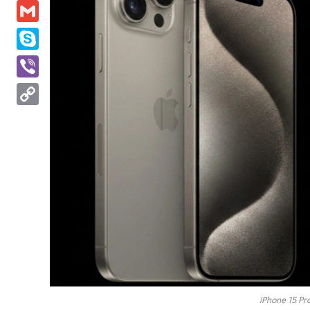
Messenger
Gmail
Skype
Viber
Copy
Link
iPhone 15 Pr