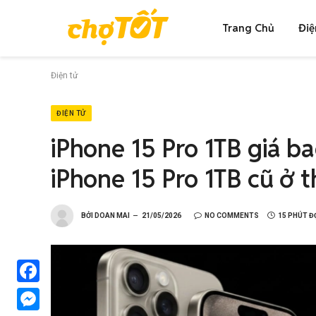
Trang Chủ
Điệ
Điện tử
ĐIỆN TỬ
iPhone 15 Pro 1TB giá b
iPhone 15 Pro 1TB cũ ở t
BỞI
DOAN MAI
21/05/2026
NO COMMENTS
15 PHÚT Đ
Facebook