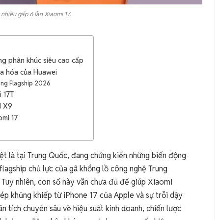
nhiều gấp 6 lần Xiaomi 17.
ng phân khúc siêu cao cấp
địa hóa của Huawei
dòng Flagship 2026
i 17T
d X9
omi 17
iệt là tại Trung Quốc, đang chứng kiến những biến động
flagship chủ lực của gã khổng lồ công nghệ Trung
 Tuy nhiên, con số này vẫn chưa đủ để giúp Xiaomi
c ép khủng khiếp từ iPhone 17 của Apple và sự trỗi dậy
 tích chuyên sâu về hiệu suất kinh doanh, chiến lược