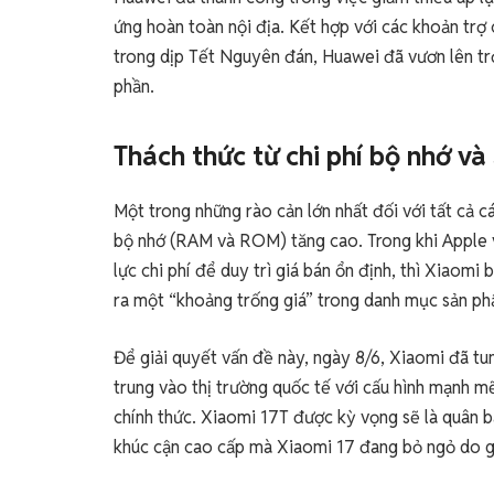
ứng hoàn toàn nội địa. Kết hợp với các khoản trợ
trong dịp Tết Nguyên đán, Huawei đã vươn lên trở
phần.
Thách thức từ chi phí bộ nhớ và
Một trong những rào cản lớn nhất đối với tất cả c
bộ nhớ (RAM và ROM) tăng cao. Trong khi Apple vớ
lực chi phí để duy trì giá bán ổn định, thì Xiaomi
ra một “khoảng trống giá” trong danh mục sản ph
Để giải quyết vấn đề này, ngày 8/6, Xiaomi đã t
trung vào thị trường quốc tế với cấu hình mạnh m
chính thức. Xiaomi 17T được kỳ vọng sẽ là quân bà
khúc cận cao cấp mà Xiaomi 17 đang bỏ ngỏ do g