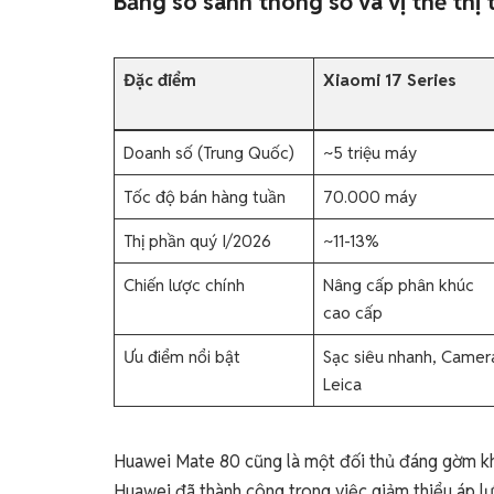
Bảng so sánh thông số và vị thế thị
Đặc điểm
Xiaomi 17 Series
Doanh số (Trung Quốc)
~5 triệu máy
Tốc độ bán hàng tuần
70.000 máy
Thị phần quý I/2026
~11-13%
Chiến lược chính
Nâng cấp phân khúc
cao cấp
Ưu điểm nổi bật
Sạc siêu nhanh, Camer
Leica
Huawei Mate 80 cũng là một đối thủ đáng gờm khi 
Huawei đã thành công trong việc giảm thiểu áp lự