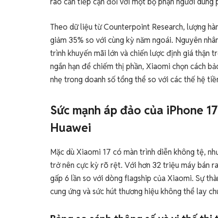
rào cản tiếp cận đối với một bộ phận người dùng 
Theo dữ liệu từ Counterpoint Research, lượng hà
giảm 35% so với cùng kỳ năm ngoái. Nguyên nhân 
trình khuyến mãi lớn và chiến lược định giá thận t
ngắn hạn để chiếm thị phần, Xiaomi chọn cách bảo
nhẹ trong doanh số tổng thể so với các thế hệ ti
Sức mạnh áp đảo của iPhone 17 
Huawei
Mặc dù Xiaomi 17 có màn trình diễn không tệ, nh
trở nên cực kỳ rõ rệt. Với hơn 32 triệu máy bán r
gấp 6 lần so với dòng flagship của Xiaomi. Sự th
cung ứng và sức hút thương hiệu không thể lay ch