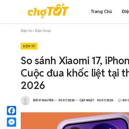
Trang Chủ
Điệ
Điện tử
»
Điện thoại
ĐIỆN TỬ
So sánh Xiaomi 17, iPho
Cuộc đua khốc liệt tại 
2026
BỞI
VI NGUYỄN
09/07/2026
CẬP NHẬT:
09/07/2026
NO 
Facebook