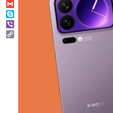
Messenger
Gmail
Skype
Viber
Copy
Link