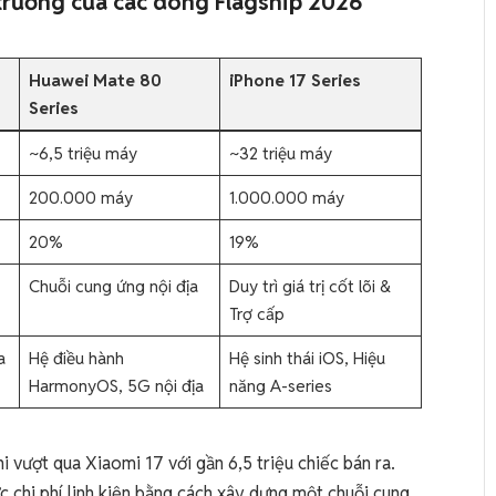
 trường của các dòng Flagship 2026
Huawei Mate 80
iPhone 17 Series
Series
~6,5 triệu máy
~32 triệu máy
200.000 máy
1.000.000 máy
20%
19%
Chuỗi cung ứng nội địa
Duy trì giá trị cốt lõi &
Trợ cấp
a
Hệ điều hành
Hệ sinh thái iOS, Hiệu
HarmonyOS, 5G nội địa
năng A-series
vượt qua Xiaomi 17 với gần 6,5 triệu chiếc bán ra.
c chi phí linh kiện bằng cách xây dựng một chuỗi cung