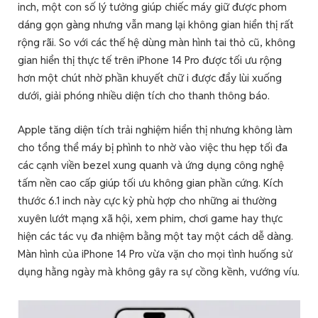
inch, một con số lý tưởng giúp chiếc máy giữ được phom
dáng gọn gàng nhưng vẫn mang lại không gian hiển thị rất
rộng rãi. So với các thế hệ dùng màn hình tai thỏ cũ, không
gian hiển thị thực tế trên iPhone 14 Pro được tối ưu rộng
hơn một chút nhờ phần khuyết chữ i được đẩy lùi xuống
dưới, giải phóng nhiều diện tích cho thanh thông báo.
Apple tăng diện tích trải nghiệm hiển thị nhưng không làm
cho tổng thể máy bị phình to nhờ vào việc thu hẹp tối đa
các cạnh viền bezel xung quanh và ứng dụng công nghệ
tấm nền cao cấp giúp tối ưu không gian phần cứng. Kích
thước 6.1 inch này cực kỳ phù hợp cho những ai thường
xuyên lướt mạng xã hội, xem phim, chơi game hay thực
hiện các tác vụ đa nhiệm bằng một tay một cách dễ dàng.
Màn hình của iPhone 14 Pro vừa vặn cho mọi tình huống sử
dụng hằng ngày mà không gây ra sự cồng kềnh, vướng víu.