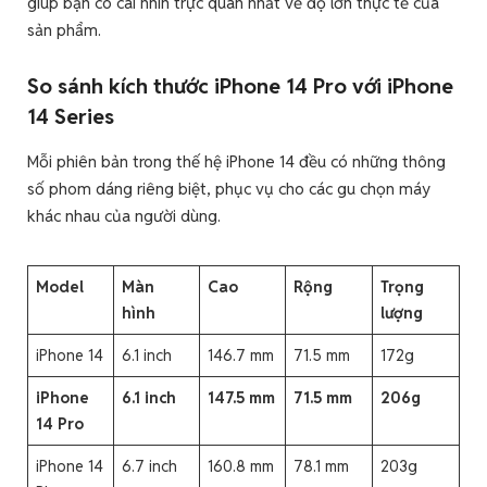
giúp bạn có cái nhìn trực quan nhất về độ lớn thực tế của
sản phẩm.
So sánh kích thước iPhone 14 Pro với iPhone
14 Series
Mỗi phiên bản trong thế hệ iPhone 14 đều có những thông
số phom dáng riêng biệt, phục vụ cho các gu chọn máy
khác nhau của người dùng.
Model
Màn
Cao
Rộng
Trọng
hình
lượng
iPhone 14
6.1 inch
146.7 mm
71.5 mm
172g
iPhone
6.1 inch
147.5 mm
71.5 mm
206g
14 Pro
iPhone 14
6.7 inch
160.8 mm
78.1 mm
203g