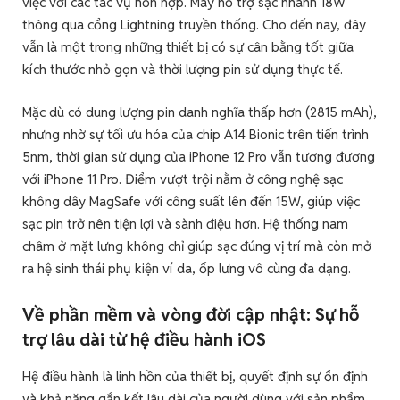
việc với các tác vụ hỗn hợp. Máy hỗ trợ sạc nhanh 18W
thông qua cổng Lightning truyền thống. Cho đến nay, đây
vẫn là một trong những thiết bị có sự cân bằng tốt giữa
kích thước nhỏ gọn và thời lượng pin sử dụng thực tế.
Mặc dù có dung lượng pin danh nghĩa thấp hơn (2815 mAh),
nhưng nhờ sự tối ưu hóa của chip A14 Bionic trên tiến trình
5nm, thời gian sử dụng của iPhone 12 Pro vẫn tương đương
với iPhone 11 Pro. Điểm vượt trội nằm ở công nghệ sạc
không dây MagSafe với công suất lên đến 15W, giúp việc
sạc pin trở nên tiện lợi và sành điệu hơn. Hệ thống nam
châm ở mặt lưng không chỉ giúp sạc đúng vị trí mà còn mở
ra hệ sinh thái phụ kiện ví da, ốp lưng vô cùng đa dạng.
Về phần mềm và vòng đời cập nhật: Sự hỗ
trợ lâu dài từ hệ điều hành iOS
Hệ điều hành là linh hồn của thiết bị, quyết định sự ổn định
và khả năng gắn kết lâu dài của người dùng với sản phẩm.