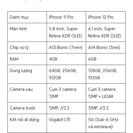
Danh mục
iPhone 11 Pro
iPhone 12 Pro
Màn hình
5.8 inch, Super
6.1 inch, Super
Retina XDR OLED
Retina XDR OLED
Chip xử lý
A13 Bionic (7nm+)
A14 Bionic (5nm)
RAM
4GB
6GB
Dung lượng
64GB, 256GB,
128GB, 256GB,
512GB
512GB
Camera sau
Cụm 3 camera
Cụm 3 camera
12MP
12MP + LiDAR
Camera trước
12MP, ƒ/2.2
12MP, ƒ/2.2
Kết nối di động
Gigabit LTE
5G (Sub-6 GHz
và mmWave)