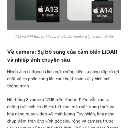
A13 và A14 Bionic: khác biệt về sức mạnh xử lý và kết nối 5G
Về camera: Sự bổ sung của cảm biến LiDAR
và nhiếp ảnh chuyên sâu
Nhiếp ảnh di động là lĩnh vực chứng kiến sự nâng cấp rõ rệt
nhất về cả phần cứng lẫn các thuật toán xử lý hình ảnh
thông minh.
Hệ thống 3 camera 12MP trên iPhone 11 Pro vẫn cho ra
những bức ảnh có độ chi tiết cao, màu sắc trung thực và
khả năng quay video 4K chất lượng. Tuy nhiên, khả năng
chụp đêm trên ống kính góc siêu rộng và camera trước