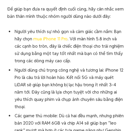
Để giúp bạn đưa ra quyết định cuối cùng, hãy cân nhắc xem
bản thân mình thuộc nhóm người dùng nào dưới đây:
Người yêu thích sự nhỏ gọn và cảm giác cầm nắm: Bạn
hãy chọn
mua iPhone 11 Pro
. Với màn hình 5.8 inch và
các cạnh bo tròn, đây là chiếc điện thoại cho trải nghiệm
sử dụng bằng một tay tốt nhất mà bạn có thể tìm thấy
trong các dòng máy cao cấp.
Người dùng chú trọng công nghệ và tương lai: iPhone 12
Pro là câu trả lời hoàn hảo. Kết nối 5G và máy quét
LiDAR sẽ giúp bạn không bị lạc hậu trong ít nhất 3-4
năm tới. Đây cũng là lựa chọn tuyệt vời cho những ai
yêu thích quay phim và chụp ảnh chuyên sâu bằng điện
thoại.
Các game thủ mobile: Dù cả hai đều mạnh, nhưng phiên
bản 2020 với RAM 6GB và chip A14 sẽ giúp bạn “leo
rank” mượt mà hơn ở các tựa game nặng như Genshin