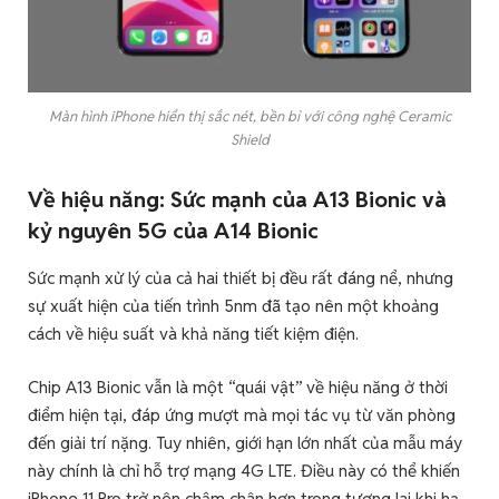
Màn hình iPhone hiển thị sắc nét, bền bỉ với công nghệ Ceramic
Shield
Về hiệu năng: Sức mạnh của A13 Bionic và
kỷ nguyên 5G của A14 Bionic
Sức mạnh xử lý của cả hai thiết bị đều rất đáng nể, nhưng
sự xuất hiện của tiến trình 5nm đã tạo nên một khoảng
cách về hiệu suất và khả năng tiết kiệm điện.
Chip A13 Bionic vẫn là một “quái vật” về hiệu năng ở thời
điểm hiện tại, đáp ứng mượt mà mọi tác vụ từ văn phòng
đến giải trí nặng. Tuy nhiên, giới hạn lớn nhất của mẫu máy
này chính là chỉ hỗ trợ mạng 4G LTE. Điều này có thể khiến
iPhone 11 Pro trở nên chậm chân hơn trong tương lai khi hạ