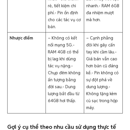
rẻ, tiết kiệm chi
nhanh.- RAM 6GB
phí.- Pin ổn định
đa nhiệm mượt
cho các tác vụ cơ
mà hơn.
bản.
Nhược điểm
– Không có kết
– Cạnh phẳng
nối mạng 5G.-
đôi khi gây cấn
RAM 4GB có thể
tay khi cầm lâu.-
bị lag khi dùng
Giá bán vẫn cao
tác vụ nặng.-
hơn bản cũ đáng
Chụp đêm không
kể.- Pin không có
ấn tượng bằng
sự đột phá về
đời sau.- Dung
dung lượng.-
lượng bắt đầu từ
Không tặng kèm
64GB hơi thấp.
củ sạc trong hộp
máy.
Gợi ý cụ thể theo nhu cầu sử dụng thực tế