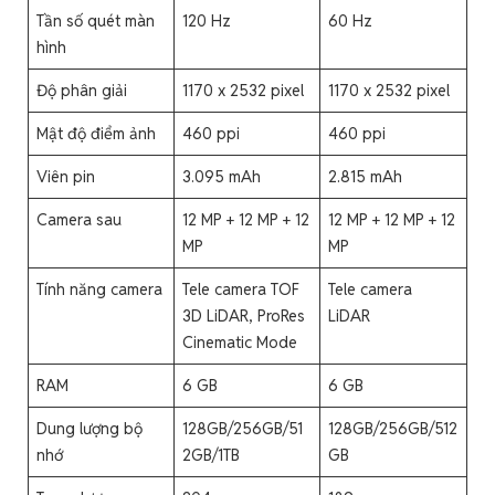
Tần số quét màn
120 Hz
60 Hz
hình
Độ phân giải
1170 x 2532 pixel
1170 x 2532 pixel
Mật độ điểm ảnh
460 ppi
460 ppi
Viên pin
3.095 mAh
2.815 mAh
Camera sau
12 MP + 12 MP + 12
12 MP + 12 MP + 12
MP
MP
Tính năng camera
Tele camera TOF
Tele camera
3D LiDAR, ProRes
LiDAR
Cinematic Mode
RAM
6 GB
6 GB
Dung lượng bộ
128GB/256GB/51
128GB/256GB/512
nhớ
2GB/1TB
GB