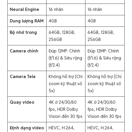
Neural Engine
16 nhân
16 nhân
Dung lượng RAM
4GB
4GB
Bộ nhớ trong
64GB, 128GB,
64GB, 128GB,
256GB
256GB
Camera chính
Đúp 12MP: Chính
Đúp 12MP: Chính
(f/1.6) & Siêu rộng
(f/1.6) & Siêu rộng
(f/2.4)
(f/2.4)
Camera Tele
Không hỗ trợ (Chỉ
Không hỗ trợ (Chỉ
zoom kỹ thuật số
zoom kỹ thuật số
5x)
5x)
Quay video
4K ở 24/30/60
4K ở 24/30/60
fps, HDR Dolby
fps, HDR Dolby
Vision đến 30 fps
Vision đến 30 fps
Định dạng video
HEVC, H.264,
HEVC, H.264,