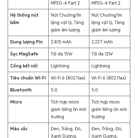
MPEG-4 Part 2
MPEG-4 Part 2
Hệ thống nút
Nút Chuông/Im
Nút Chuông/Im
bấm
lặng vật lý, Tăng
lặng vật lý, Tăng
giảm âm lượng
giảm âm lượng
Dung lượng Pin
2.815 mAh
2.227 mAh
Sạc MagSafe
Tối đa 15W
Tối đa 12W
Cổng kết nối
Lightning
Lightning
Tiêu chuẩn Wi-Fi
Wi-Fi 6 (802.11ax)
Wi-Fi 6 (802.11ax)
Bluetooth
5.0
5.0
Micro
Tích hợp micro
Tích hợp micro
giảm tiếng ồn môi
giảm tiếng ồn môi
trường
trường
Màu sắc
Đen, Trắng, Đỏ,
Đen, Trắng, Đỏ,
Xanh Dương,
Xanh Dương,