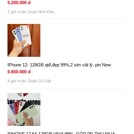
5.200.000 đ
2 giờ trước Quận Ninh Kiều
IPhone 12- 128GB qtế,đẹp 99%,2 sim vật lý. pin New
6.650.000 đ
6 giờ trước Quận Gò Vấp
IPHONE 12 64-128GB VN/A 99% -GÓP 0Đ-THU MUA