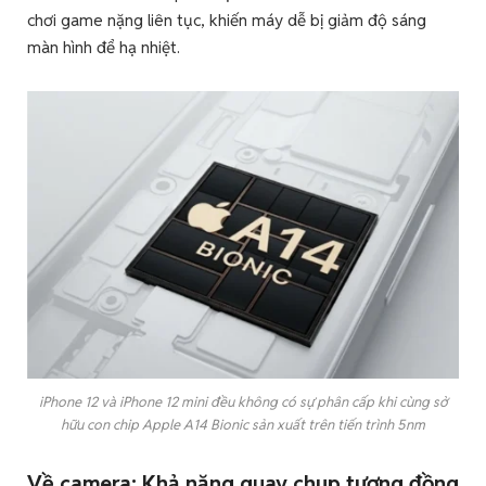
chơi game nặng liên tục, khiến máy dễ bị giảm độ sáng
màn hình để hạ nhiệt.
iPhone 12 và iPhone 12 mini đều không có sự phân cấp khi cùng sở
hữu con chip Apple A14 Bionic sản xuất trên tiến trình 5nm
Về camera: Khả năng quay chụp tương đồng