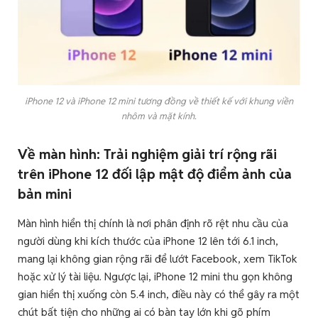
iPhone 12 và iPhone 12 mini tương đồng về thiết kế với khung viền
nhôm và mặt kính.
Về màn hình: Trải nghiệm giải trí rộng rãi
trên iPhone 12 đối lập mật độ điểm ảnh của
bản mini
Màn hình hiển thị chính là nơi phân định rõ rệt nhu cầu của
người dùng khi kích thước của iPhone 12 lên tới 6.1 inch,
mang lại không gian rộng rãi để lướt Facebook, xem TikTok
hoặc xử lý tài liệu. Ngược lại, iPhone 12 mini thu gọn không
gian hiển thị xuống còn 5.4 inch, điều này có thể gây ra một
chút bất tiện cho những ai có bàn tay lớn khi gõ phím