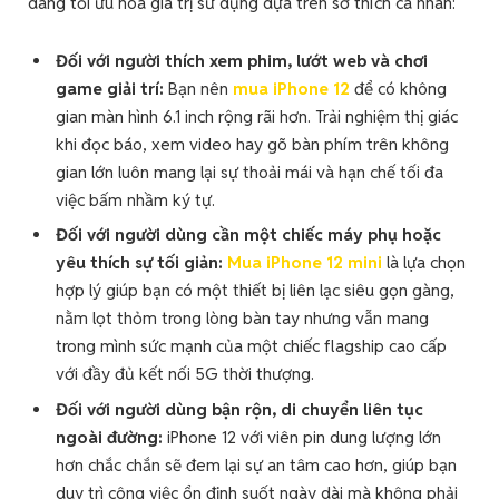
dàng tối ưu hóa giá trị sử dụng dựa trên sở thích cá nhân:
Đối với người thích xem phim, lướt web và chơi
game giải trí:
Bạn nên
mua iPhone 12
để có không
gian màn hình 6.1 inch rộng rãi hơn. Trải nghiệm thị giác
khi đọc báo, xem video hay gõ bàn phím trên không
gian lớn luôn mang lại sự thoải mái và hạn chế tối đa
việc bấm nhầm ký tự.
Đối với người dùng cần một chiếc máy phụ hoặc
yêu thích sự tối giản:
Mua iPhone 12 mini
là lựa chọn
hợp lý giúp bạn có một thiết bị liên lạc siêu gọn gàng,
nằm lọt thỏm trong lòng bàn tay nhưng vẫn mang
trong mình sức mạnh của một chiếc flagship cao cấp
với đầy đủ kết nối 5G thời thượng.
Đối với người dùng bận rộn, di chuyển liên tục
ngoài đường:
iPhone 12 với viên pin dung lượng lớn
hơn chắc chắn sẽ đem lại sự an tâm cao hơn, giúp bạn
duy trì công việc ổn định suốt ngày dài mà không phải