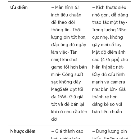
Ưu điểm
– Màn hình 6.1
– Kích thước siêu
inch tiêu chuẩn
nhỏ gọn, dễ dàng
dễ theo dõi
thao tác một tay-
thông tin- Thời
Trọng lượng 135g
lượng pin tốt hơn,
cực nhẹ, không
đáp ứng đủ ngày
gây mỏi cổ tay-
làm việc- Tản
Mật độ điểm ảnh
nhiệt khi chơi
cao (476 ppi) cho
game tốt hơn bản
hiển thị sắc nét-
mini- Công suất
Đầy đủ cấu hình
sạc không dây
mạnh và camera
MagSafe đạt tối
như bản lớn- Giá
đa 15W- Giữ giá
thành rẻ hơn
tốt và dễ bán lại
đáng kể so với
khi có nhu cầu lên
bản tiêu chuẩn
đời
Nhược điểm
– Giá thành cao
– Dung lượng pin
hơn phiên bản
thấp, thường phải