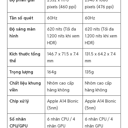
pixels (460 ppi)
pixels (476 ppi)
Tần số quét
60Hz
60Hz
Độ sáng màn
620 nits (Tối đa
620 nits (Tối đa
hình
1.200 nits khi xem
1.200 nits khi xem
HDR)
HDR)
Kích thước tổng
146.7 x 71.5 x 7.4
131.5 x 64.2 x 7.4
thể
mm
mm
Trọng lượng
164g
135g
Chất liệu khung
Nhôm cao cấp
Nhôm cao cấp
viền
hàng không
hàng không
Chip xử lý
Apple A14 Bionic
Apple A14 Bionic
(5nm)
(5nm)
Số nhân
6 nhân CPU / 4
6 nhân CPU / 4
CPU/GPU
nhân GPU
nhân GPU