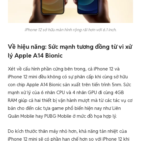
iPhone 12 sở hữu màn hình rộng rãi hơn với 6.1 inch.
Về hiệu năng: Sức mạnh tương đồng từ vi xử
lý Apple A14 Bionic
Xét về cấu hình phần cứng bên trong, cả iPhone 12 và
iPhone 12 mini đều không có sự phân cấp khi cùng sở hữu
con chip Apple A14 Bionic sản xuất trên tiến trình 5nm. Sức
mạnh xử lý của 6 nhân CPU và 4 nhân GPU đi cùng 4GB
RAM giúp cả hai thiết bị vận hành mượt mà từ các tác vụ cơ
bản cho đến các tựa game phổ biến hiện nay như Liên
Quân Mobile hay PUBG Mobile ở mức đồ họa hợp lý.
Do kích thước thân máy nhỏ hơn, khả năng tản nhiệt của
iPhone 12 mini sẽ có phần hạn chế hơn so với iPhone 12 khi