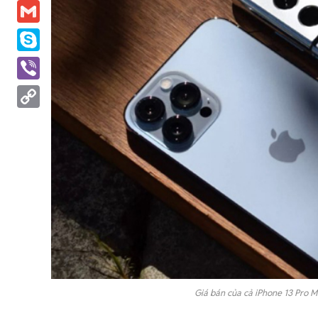
Messenger
Gmail
Skype
Viber
Copy
Link
Giá bán của cả iPhone 13 Pro 