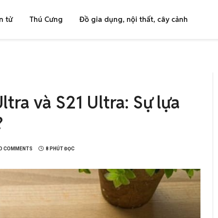
n tử
Thú Cưng
Đồ gia dụng, nội thất, cây cảnh
ra và S21 Ultra: Sự lựa
?
O COMMENTS
8 PHÚT ĐỌC