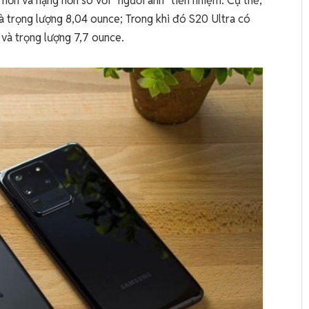
hơn và nặng hơn so với “người anh” tiền nhiệm. Cụ thể,
 và trọng lượng 8,04 ounce; Trong khi đó S20 Ultra có
 và trọng lượng 7,7 ounce.