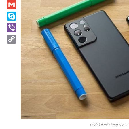
Messenger
Gmail
Skype
Viber
Copy
Link
Thiết kế mặt lưng của S2