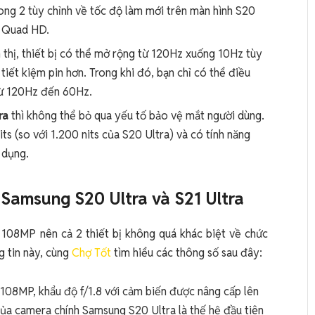
rong 2 tùy chỉnh về tốc độ làm mới trên màn hình S20
m Quad HD.
n thị, thiết bị có thể mở rộng từ 120Hz xuống 10Hz tùy
iết kiệm pin hơn. Trong khi đó, bạn chỉ có thể điều
 từ 120Hz đến 60Hz.
tra
thì không thể bỏ qua yếu tố bảo vệ mắt người dùng.
ts (so với 1.200 nits của S20 Ultra) và có tính năng
 dụng.
 Samsung S20 Ultra và S21 Ultra
 108MP nên cả 2 thiết bị không quá khác biệt về chức
g tin này, cùng
Chợ Tốt
tìm hiểu các thông số sau đây:
 108MP, khẩu độ f/1.8 với cảm biến được nâng cấp lên
của camera chính Samsung S20 Ultra là thế hệ đầu tiên