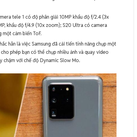
mera tele 1 có độ phân giải 10MP khẩu độ f/2.4 (3x
P, khẩu độ f/4.9 (10x zoom); S20 Ultra có camera
 một cảm biến ToF.
chắc hẳn là việc Samsung đã cải tiến tính năng chụp một
đó cho phép bạn có thể chụp nhiều ảnh và quay video
uay chậm với chế độ Dynamic Slow Mo.