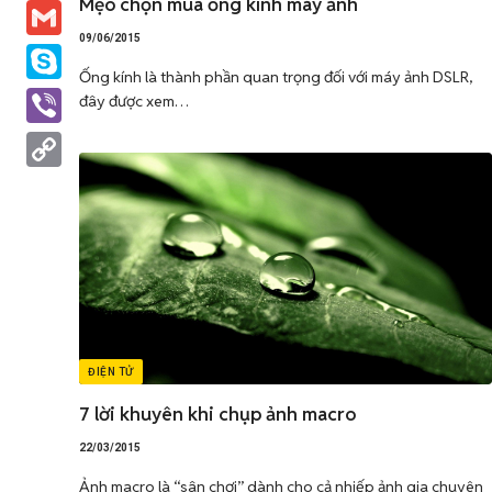
Mẹo chọn mua ống kính máy ảnh
Messenger
09/06/2015
Gmail
Ống kính là thành phần quan trọng đối với máy ảnh DSLR,
Skype
đây được xem…
Viber
Copy
Link
ĐIỆN TỬ
7 lời khuyên khi chụp ảnh macro
22/03/2015
Ảnh macro là “sân chơi” dành cho cả nhiếp ảnh gia chuyên