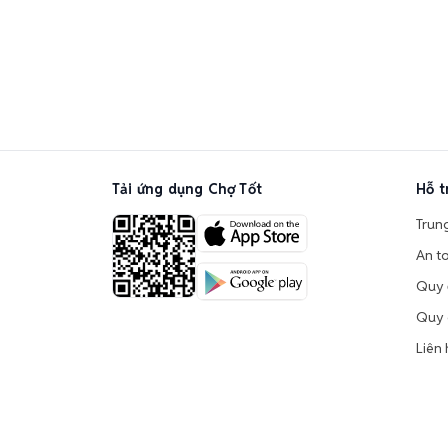
Tải ứng dụng Chợ Tốt
Hỗ t
Trun
An t
Quy 
Quy 
Liên 