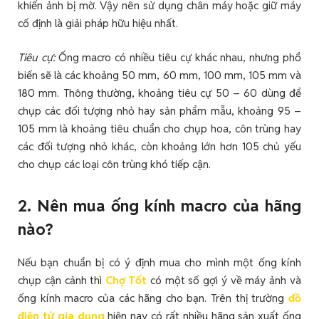
khiến ảnh bị mờ. Vậy nên sử dụng chân máy hoặc giữ máy
cố định là giải pháp hữu hiệu nhất.
Tiêu cự:
Ống macro có nhiều tiêu cự khác nhau, nhưng phổ
biến sẽ là các khoảng 50 mm, 60 mm, 100 mm, 105 mm và
180 mm. Thông thường, khoảng tiêu cự 50 – 60 dùng để
chụp các đối tượng nhỏ hay sản phẩm mẫu, khoảng 95 –
105 mm là khoảng tiêu chuẩn cho chụp hoa, côn trùng hay
các đối tượng nhỏ khác, còn khoảng lớn hơn 105 chủ yếu
cho chụp các loại côn trùng khó tiếp cận.
2. Nên mua ống kính macro của hãng
nào?
Nếu bạn chuẩn bị có ý định mua cho mình một ống kính
chụp cận cảnh thì
Chợ Tốt
có một số gợi ý về máy ảnh và
ống kính macro của các hãng cho bạn. Trên thị trường
đồ
điện tử gia dụng
hiện nay có rất nhiều hãng sản xuất ống