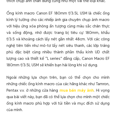
thích chụp ảnh chân dung cũng như một vài thể loại khác.
Ống kính macro Canon EF 180mm f/3.5L USM là chiếc ống
kính lý tưởng cho các nhiếp ảnh gia chuyên chụp ảnh macro
với hiệu ứng xóa phông ấn tượng cùng màu sắc chân thực
và sống động, nhờ được trang bị tiêu cự 180mm, khẩu
f/3.5 và khoảng cách lấy nét gần nhất 48cm. Với các công
nghệ tiên tiến như mô-tơ lấy nét siêu thanh, các lớp tráng
phủ đặc biệt cùng nhiều thành phần thấu kính UD chất
lượng cao và thiết kế “L series” đẳng cấp, Canon Macro EF
180mm f/3.5L USM sẽ khiến bạn hài lòng khi sử dụng.
Ngoài những lựa chọn trên, bạn có thể chọn cho mình
những chiếc ống kính macro của các hãng khác như Tamron,
Pentax v.v. ở những cửa hàng
mua bán máy ảnh
. Hi vọng
qua bài viết này, bạn đã có thể lựa chọn cho mình một chiếc
ống kính macro phù hợp với túi tiền và mục đích sử dụng
của mình.