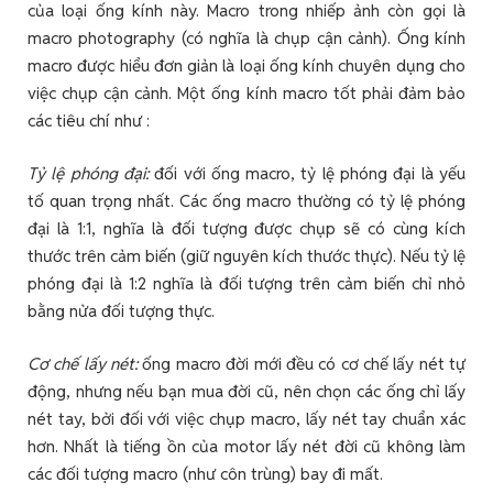
của loại ống kính này. Macro trong nhiếp ảnh còn gọi là
macro photography (có nghĩa là chụp cận cảnh). Ống kính
macro được hiểu đơn giản là loại ống kính chuyên dụng cho
việc chụp cận cảnh. Một ống kính macro tốt phải đảm bảo
các tiêu chí như :
Tỷ lệ phóng đại:
đối với ống macro, tỷ lệ phóng đại là yếu
tố quan trọng nhất. Các ống macro thường có tỷ lệ phóng
đại là 1:1, nghĩa là đối tượng được chụp sẽ có cùng kích
thước trên cảm biến (giữ nguyên kích thước thực). Nếu tỷ lệ
phóng đại là 1:2 nghĩa là đối tượng trên cảm biến chỉ nhỏ
bằng nửa đối tượng thực.
Cơ chế lấy nét:
ống macro đời mới đều có cơ chế lấy nét tự
động, nhưng nếu bạn mua đời cũ, nên chọn các ống chỉ lấy
nét tay, bởi đối với việc chụp macro, lấy nét tay chuẩn xác
hơn. Nhất là tiếng ồn của motor lấy nét đời cũ không làm
các đối tượng macro (như côn trùng) bay đi mất.