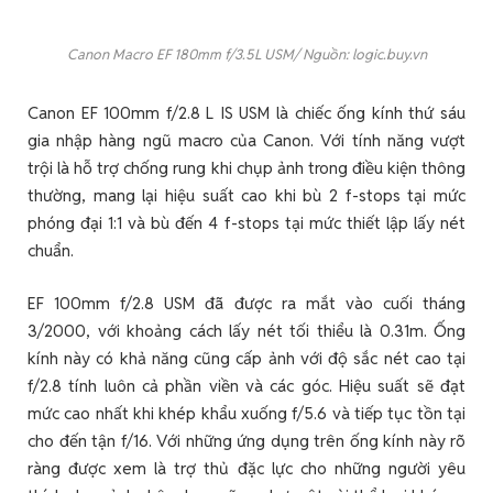
Canon Macro EF 180mm f/3.5L USM/ Nguồn: logic.buy.vn
Canon EF 100mm f/2.8 L IS USM là chiếc ống kính thứ sáu
gia nhập hàng ngũ macro của Canon. Với tính năng vượt
trội là hỗ trợ chống rung khi chụp ảnh trong điều kiện thông
thường, mang lại hiệu suất cao khi bù 2 f-stops tại mức
phóng đại 1:1 và bù đến 4 f-stops tại mức thiết lập lấy nét
chuẩn.
EF 100mm f/2.8 USM đã được ra mắt vào cuối tháng
3/2000, với khoảng cách lấy nét tối thiểu là 0.31m. Ống
kính này có khả năng cũng cấp ảnh với độ sắc nét cao tại
f/2.8 tính luôn cả phần viền và các góc. Hiệu suất sẽ đạt
mức cao nhất khi khép khẩu xuống f/5.6 và tiếp tục tồn tại
cho đến tận f/16. Với những ứng dụng trên ống kính này rõ
ràng được xem là trợ thủ đặc lực cho những người yêu