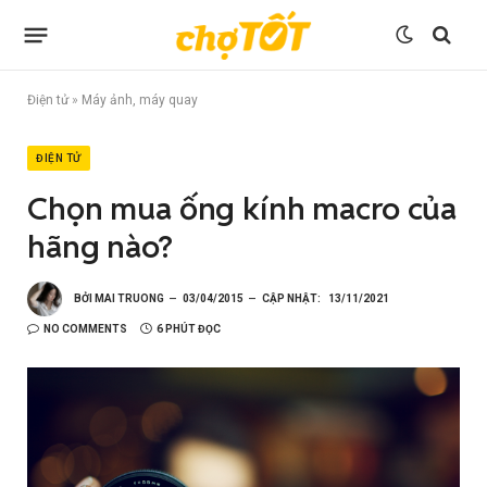
Điện tử
»
Máy ảnh, máy quay
ĐIỆN TỬ
Chọn mua ống kính macro của
hãng nào?
BỞI
MAI TRUONG
03/04/2015
CẬP NHẬT:
13/11/2021
NO COMMENTS
6 PHÚT ĐỌC