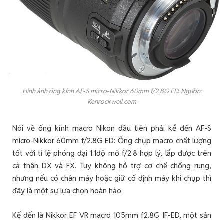
Hình ảnh ống kính AF-S micro-Nikkor 60mm f/2.8G ED. Nguồn:
Kenrockwell.com
Nói về ống kính macro Nikon đầu tiên phải kể đến AF-S
micro-Nikkor 60mm f/2.8G ED: Ống chụp macro chất lượng
tốt với tỉ lệ phóng đại 1:1độ mở f/2.8 hợp lý, lắp được trên
cả thân DX và FX. Tuy không hỗ trợ cơ chế chống rung,
nhưng nếu có chân máy hoặc giữ cố định máy khi chụp thì
đây là một sự lựa chọn hoàn hảo.
Kế đến là Nikkor EF VR macro 105mm f2.8G IF-ED, một sản