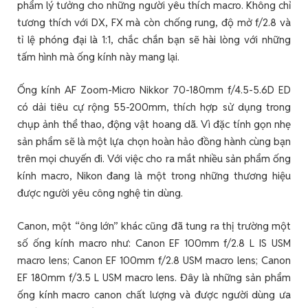
phẩm lý tưởng cho những người yêu thích macro. Không chỉ
tương thích với DX, FX mà còn chống rung, độ mở f/2.8 và
tỉ lệ phóng đại là 1:1, chắc chắn bạn sẽ hài lòng với những
tấm hình mà ống kính này mang lại.
Ống kính AF Zoom-Micro Nikkor 70-180mm f/4.5-5.6D ED
có dải tiêu cự rộng 55-200mm, thích hợp sử dụng trong
chụp ảnh thể thao, động vật hoang dã. Vì đặc tính gọn nhẹ
sản phẩm sẽ là một lựa chọn hoàn hảo đồng hành cùng bạn
trên mọi chuyến đi. Với việc cho ra mắt nhiều sản phẩm ống
kính macro, Nikon đang là một trong những thương hiệu
được người yêu công nghệ tin dùng.
Canon, một “ông lớn” khác cũng đã tung ra thị trường một
số ống kính macro như: Canon EF 100mm f/2.8 L IS USM
macro lens; Canon EF 100mm f/2.8 USM macro lens; Canon
EF 180mm f/3.5 L USM macro lens. Đây là những sản phẩm
ống kính macro canon chất lượng và được người dùng ưa