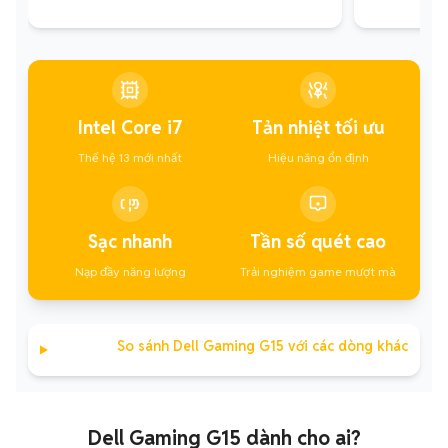
Intel Core i7
Tản nhiệt tối ưu
Thế hệ 13 mới nhất
Hiệu năng ổn định
Sạc nhanh
Tần số quét cao
Nạp đầy năng lượng
Trải nghiệm game mượt mà
So sánh Dell Gaming G15 với các dòng khác
Dell Gaming G15 dành cho ai?