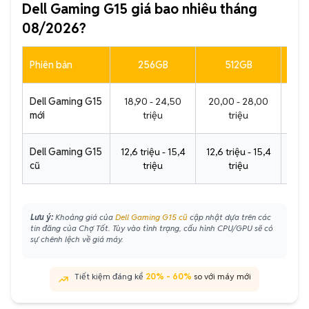
Dell Gaming G15 giá bao nhiêu tháng
08/2026?
Phiên bản
256GB
512GB
Dell Gaming G15
18,90 - 24,50
20,00 - 28,00
36,
mới
triệu
triệu
Dell Gaming G15
12,6 triệu - 15,4
12,6 triệu - 15,4
12,6
cũ
triệu
triệu
Lưu ý:
Khoảng giá của
Dell Gaming G15 cũ
cập nhật dựa trên các
tin đăng của Chợ Tốt. Tùy vào tình trạng, cấu hình CPU/GPU sẽ có
sự chênh lệch về giá máy.
Tiết kiệm đáng kể
20% - 60%
so với máy mới