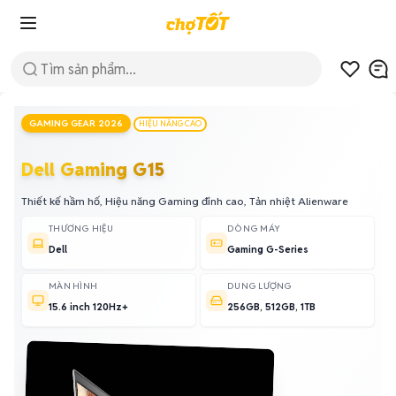
GAMING GEAR 2026
HIỆU NĂNG CAO
Dell Gaming G15
Thiết kế hầm hố, Hiệu năng Gaming đỉnh cao, Tản nhiệt Alienware
THƯƠNG HIỆU
DÒNG MÁY
Dell
Gaming G-Series
MÀN HÌNH
DUNG LƯỢNG
15.6 inch 120Hz+
256GB, 512GB, 1TB