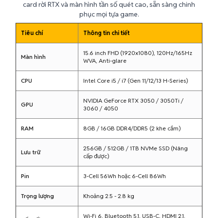
card rời RTX và màn hình tần số quét cao, sẵn sàng chinh
phục mọi tựa game.
Tiêu chí
Thông tin chi tiết
15.6 inch FHD (1920x1080), 120Hz/165Hz
Màn hình
WVA, Anti-glare
CPU
Intel Core i5 / i7 (Gen 11/12/13 H-Series)
NVIDIA GeForce RTX 3050 / 3050Ti /
GPU
3060 / 4050
RAM
8GB / 16GB DDR4/DDR5 (2 khe cắm)
256GB / 512GB / 1TB NVMe SSD (Nâng
Lưu trữ
cấp được)
Pin
3-Cell 56Wh hoặc 6-Cell 86Wh
Trọng lượng
Khoảng 2.5 - 2.8 kg
Wi-Fi 6, Bluetooth 5.1, USB-C, HDMI 2.1,