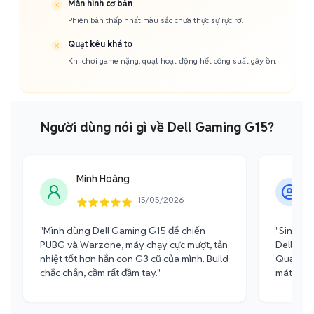
Màn hình cơ bản
Phiên bản thấp nhất màu sắc chưa thực sự rực rỡ.
Quạt kêu khá to
Khi chơi game nặng, quạt hoạt động hết công suất gây ồn.
Người dùng nói gì về Dell Gaming G15?
Minh Hoàng
15/05/2026
"Mình dùng Dell Gaming G15 để chiến
"Sinh vi
PUBG và Warzone, máy chạy cực mượt, tản
Dell G15 
nhiệt tốt hơn hẳn con G3 cũ của mình. Build
Quạt hơi
chắc chắn, cầm rất đầm tay."
mát, khôn