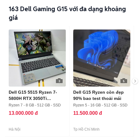
163
Dell Gaming G15 với đa dạng khoảng
giá
3
5
Dell G15 5515 Ryzen 7-
Dell G15 Ryzen còn đẹp
5800H RTX 3050Ti
90% bao test thoải mái
8/512/144Hz
Ryzen 7 - 8 GB - 512 GB - SSD
Ryzen 5 - 16 GB - 512 GB - SSD
13.000.000 đ
11.500.000 đ
Hà Nội
Tp Hồ Chí Minh