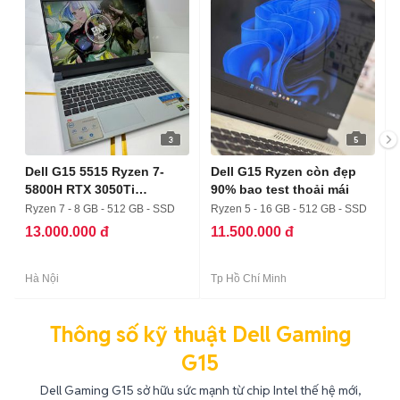
3
5
Dell G15 5515 Ryzen 7-
Dell G15 Ryzen còn đẹp
5800H RTX 3050Ti
90% bao test thoải mái
8/512/144Hz
Ryzen 7 - 8 GB - 512 GB - SSD
Ryzen 5 - 16 GB - 512 GB - SSD
13.000.000 đ
11.500.000 đ
Hà Nội
Tp Hồ Chí Minh
Thông số kỹ thuật Dell Gaming
G15
Dell Gaming G15 sở hữu sức mạnh từ chip Intel thế hệ mới,