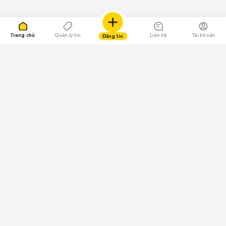
Trang chủ
Quản lý tin
Liên hệ
Tài khoản
Đăng tin
109.000 Bình chọn
Tải ứng dụng Chợ Tốt
Về Chợ Tốt
Quy chế sàn
Chính sách bảo mật
Giải quyết tranh chấp
CÔNG TY TNHH CHỢ TỐT - Người đại diện theo pháp luật:
Nguyễn Trọng Tấn; GPDKKD: 0312120782 do Sở KH & ĐT TP.HCM cấp ngày
11/01/2013;
GPMXH: 185/GP-BTTTT do Bộ Thông tin và Truyền thông
cấp ngày 09/07/2024 - Chịu trách nhiệm