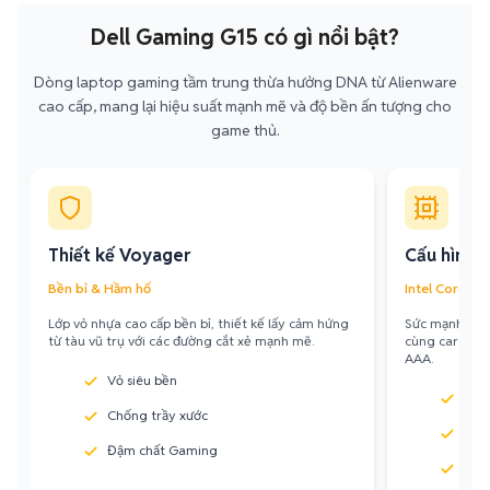
Dell Gaming G15 có gì nổi bật?
Dòng laptop gaming tầm trung thừa hưởng DNA từ Alienware
cao cấp, mang lại hiệu suất mạnh mẽ và độ bền ấn tượng cho
game thủ.
Thiết kế Voyager
Cấu hình 
Bền bỉ & Hầm hố
Intel Core i5/
Lớp vỏ nhựa cao cấp bền bỉ, thiết kế lấy cảm hứng
Sức mạnh từ c
từ tàu vũ trụ với các đường cắt xẻ mạnh mẽ.
cùng card đồ
AAA.
Vỏ siêu bền
Inte
Chống trầy xước
GPU 
Đậm chất Gaming
Nân