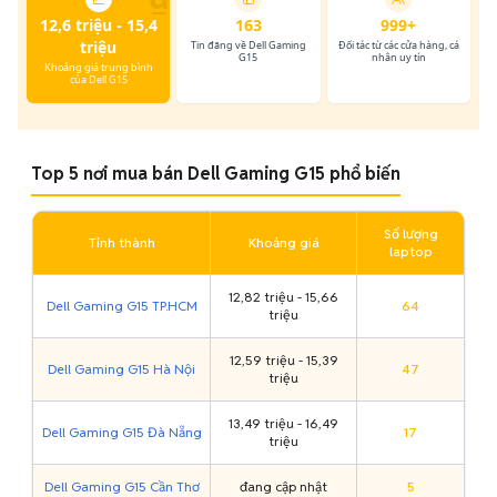
12,6 triệu - 15,4
163
999+
triệu
Tin đăng về Dell Gaming
Đối tác từ các cửa hàng, cá
G15
nhân uy tín
Khoảng giá trung bình
của Dell G15
Top 5 nơi mua bán Dell Gaming G15 phổ biến
Số lượng
Tỉnh thành
Khoảng giá
laptop
12,82 triệu - 15,66
Dell Gaming G15 TP.HCM
64
triệu
12,59 triệu - 15,39
Dell Gaming G15 Hà Nội
47
triệu
13,49 triệu - 16,49
Dell Gaming G15 Đà Nẵng
17
triệu
Dell Gaming G15 Cần Thơ
đang cập nhật
5