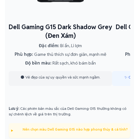
Dell Gaming G15 Dark Shadow Grey
Dell Ga
(Đen Xám)
Đặc điểm:
Bí ẩn, Lì lợm
Đặ
Phù hợp:
Game thủ thích sự đơn giản, mạnh mẽ
Phù hợ
Độ bền màu:
Rất sạch, khó bám bẩn
Đ
🌑 Vẻ đẹp của sự uy quyền và sức mạnh ngầm.
✨ Cảm hứ
Lưu ý:
Các phiên bản màu sắc của Dell Gaming G15 thường không có
sự chênh lệch về giá trên thị trường.
Nên chọn màu Dell Gaming G15 nào hợp phong thủy & cá tính?