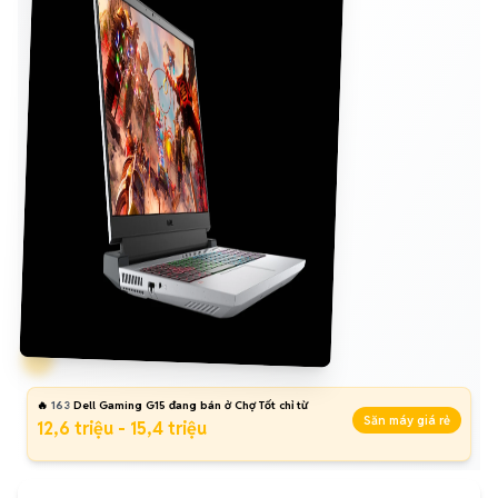
🔥
163
Dell Gaming G15 đang bán ở Chợ Tốt chỉ từ
Săn máy giá rẻ
12,6 triệu - 15,4 triệu