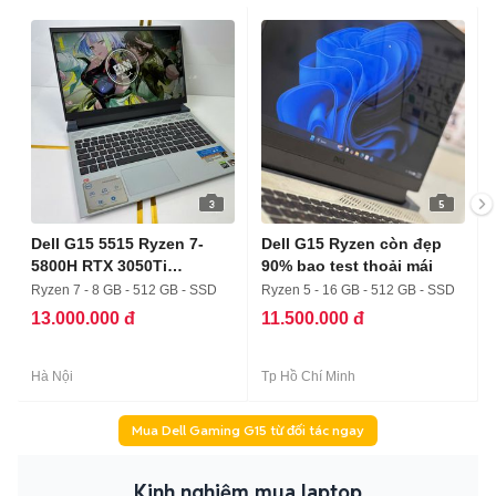
3
5
Dell G15 5515 Ryzen 7-
Dell G15 Ryzen còn đẹp
5800H RTX 3050Ti
90% bao test thoải mái
8/512/144Hz
Ryzen 7 - 8 GB - 512 GB - SSD
Ryzen 5 - 16 GB - 512 GB - SSD
13.000.000 đ
11.500.000 đ
Hà Nội
Tp Hồ Chí Minh
Mua Dell Gaming G15 từ đối tác ngay
Kinh nghiệm mua laptop