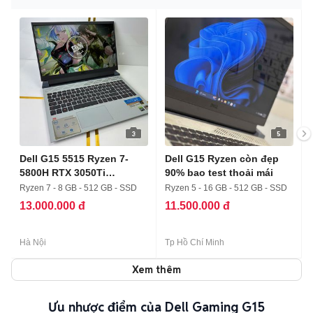
3
5
Dell G15 5515 Ryzen 7-
Dell G15 Ryzen còn đẹp
5800H RTX 3050Ti
90% bao test thoải mái
8/512/144Hz
Ryzen 7 - 8 GB - 512 GB - SSD
Ryzen 5 - 16 GB - 512 GB - SSD
13.000.000 đ
11.500.000 đ
Hà Nội
Tp Hồ Chí Minh
Xem thêm
Ưu nhược điểm của Dell Gaming G15