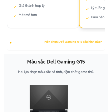
Giá thành hợp lý
Lý tưởng cho
Mát mẻ hơn
Hiệu năng đỉ
Nên chọn Dell Gaming G15 cấu hình nào?
Màu sắc Dell Gaming G15
Hai lựa chọn màu sắc cá tính, đậm chất game thủ.