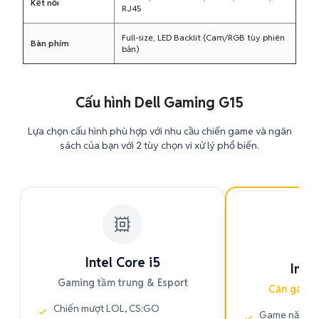
Kết nối
RJ45
Full-size, LED Backlit (Cam/RGB tùy phiên
Bàn phím
bản)
Cấu hình Dell Gaming G15
Lựa chọn cấu hình phù hợp với nhu cầu chiến game và ngân
sách của bạn với 2 tùy chọn vi xử lý phổ biến.
PH
Intel Core i5
Intel
Gaming tầm trung & Esport
Cân game
Chiến mượt LOL, CS:GO
Game nặng, 