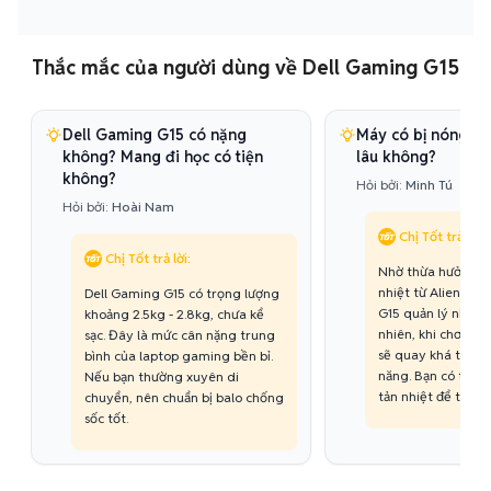
Thắc mắc của người dùng về Dell Gaming G15
Dell Gaming G15 có nặng
Máy có bị nóng kh
không? Mang đi học có tiện
lâu không?
không?
Hỏi bởi:
Minh Tú
Hỏi bởi:
Hoài Nam
Chị Tốt trả lời:
Chị Tốt trả lời:
Nhờ thừa hưởng c
nhiệt từ Alienwar
Dell Gaming G15 có trọng lượng
G15 quản lý nhiệt đ
khoảng 2.5kg - 2.8kg, chưa kể
nhiên, khi chơi g
sạc. Đây là mức cân nặng trung
sẽ quay khá to để
bình của laptop gaming bền bỉ.
năng. Bạn có thể 
Nếu bạn thường xuyên di
tản nhiệt để tối ưu
chuyển, nên chuẩn bị balo chống
sốc tốt.