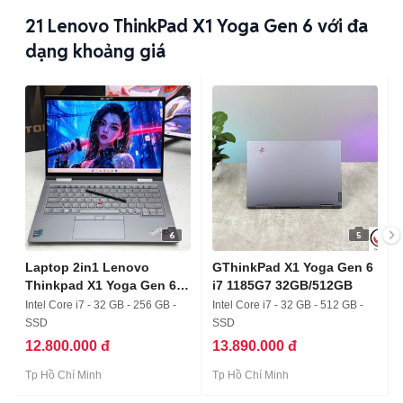
21
Lenovo ThinkPad X1 Yoga Gen 6 với đa
dạng khoảng giá
6
5
Laptop 2in1 Lenovo
GThinkPad X1 Yoga Gen 6
Thinkpad X1 Yoga Gen 6
i7 1185G7 32GB/512GB
i7/32/4k
Intel Core i7 - 32 GB - 256 GB -
Intel Core i7 - 32 GB - 512 GB -
SSD
SSD
12.800.000 đ
13.890.000 đ
Tp Hồ Chí Minh
Tp Hồ Chí Minh