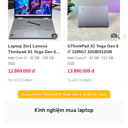
6
5
Laptop 2in1 Lenovo
GThinkPad X1 Yoga Gen 6
Thinkpad X1 Yoga Gen 6
i7 1185G7 32GB/512GB
i7/32/4k
Intel Core i7 - 32 GB - 256 GB -
Intel Core i7 - 32 GB - 512 GB -
SSD
SSD
12.800.000 đ
13.890.000 đ
Tp Hồ Chí Minh
Tp Hồ Chí Minh
Mua Lenovo ThinkPad X1 Yoga Gen 6 từ đối tác ngay
Kinh nghiệm mua laptop