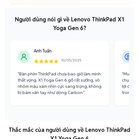
Người dùng nói gì về Lenovo ThinkPad X1
Yoga Gen 6?
Anh Tuấn
10/05/2025
"Bàn phím ThinkPad chưa bao giờ làm mình
"Mua máy
thất vọng. X1 Yoga Gen 6 gõ rất sướng, vỏ
chục tri
nhôm màu xám nhìn cực sang trọng, không
lợi để đọ
bị bám vân tay như dòng Carbon."
trong máy
Thắc mắc của người dùng về Lenovo ThinkPad
X1 Yoga Gen 6