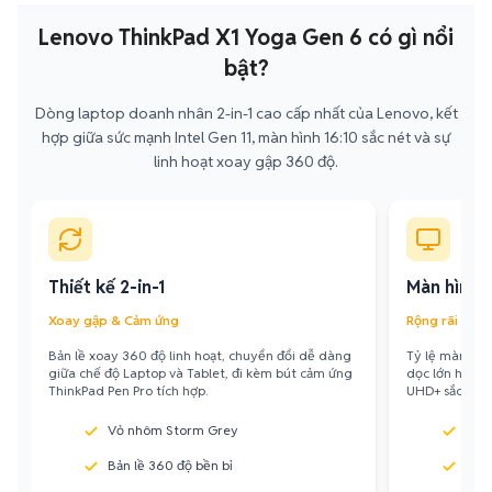
Lenovo ThinkPad X1 Yoga Gen 6 có gì nổi
bật?
Dòng laptop doanh nhân 2-in-1 cao cấp nhất của Lenovo, kết
hợp giữa sức mạnh Intel Gen 11, màn hình 16:10 sắc nét và sự
linh hoạt xoay gập 360 độ.
Thiết kế 2-in-1
Màn hình 1
Xoay gập & Cảm ứng
Rộng rãi & Sắ
Bản lề xoay 360 độ linh hoạt, chuyển đổi dễ dàng
Tỷ lệ màn hìn
giữa chế độ Laptop và Tablet, đi kèm bút cảm ứng
dọc lớn hơn. 
ThinkPad Pen Pro tích hợp.
UHD+ sắc nét.
Vỏ nhôm Storm Grey
Tỷ l
Bản lề 360 độ bền bỉ
Viề