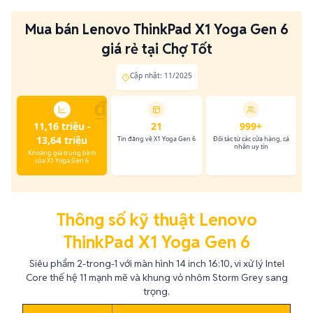
Mua bán Lenovo ThinkPad X1 Yoga Gen 6
giá rẻ tại Chợ Tốt
Cập nhật: 11/2025
₫
11,16 triệu -
21
999+
13,64 triệu
Tin đăng về X1 Yoga Gen 6
Đối tác từ các cửa hàng, cá
nhân uy tín
Khoảng giá trung bình
của X1 Yoga Gen 6
Thông số kỹ thuật Lenovo
ThinkPad X1 Yoga Gen 6
Siêu phẩm 2-trong-1 với màn hình 14 inch 16:10, vi xử lý Intel
Core thế hệ 11 mạnh mẽ và khung vỏ nhôm Storm Grey sang
trọng.