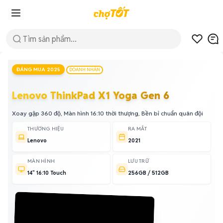
ĐÁNG MUA 2025
DOANH NHÂN
Lenovo ThinkPad X1 Yoga Gen 6
Xoay gập 360 độ, Màn hình 16:10 thời thượng, Bền bỉ chuẩn quân đội
THƯƠNG HIỆU
RA MẮT
Lenovo
2021
MÀN HÌNH
LƯU TRỮ
14" 16:10 Touch
256GB / 512GB