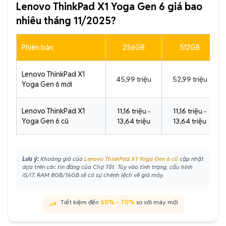
Lenovo ThinkPad X1 Yoga Gen 6 giá bao
nhiêu tháng 11/2025?
Phiên bản
256GB
512GB
Lenovo ThinkPad X1
45,99 triệu
52,99 triệu
Yoga Gen 6 mới
Lenovo ThinkPad X1
11,16 triệu -
11,16 triệu -
Yoga Gen 6 cũ
13,64 triệu
13,64 triệu
Lưu ý:
Khoảng giá của
Lenovo ThinkPad X1 Yoga Gen 6 cũ
cập nhật
dựa trên các tin đăng của Chợ Tốt. Tùy vào tình trạng, cấu hình
i5/i7, RAM 8GB/16GB sẽ có sự chênh lệch về giá máy.
Tiết kiệm đến
60% - 70%
so với máy mới