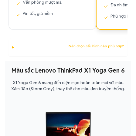
Văn phòng mượt mà
Đa nhiệm, xử 
Pin tốt, giá mềm
Phù hợp kỹ t
Nên chọn cấu hình nào phù hợp?
Màu sắc Lenovo ThinkPad X1 Yoga Gen 6
X1 Yoga Gen 6 mang đến diện mạo hoàn toàn mới với màu
Xám Bão (Storm Grey), thay thế cho màu đen truyền thống.