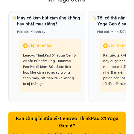
Máy có kèm bút cảm ứng không
Tôi có thể nâng c
hay phải mua riêng?
Yoga Gen 6 sau n
Hỏi bởi:
Khánh Ly
Hỏi bởi:
Minh Đức
Chị Tốt trả lời:
Chị Tốt trả lời:
Lenovo ThinkPad X1 Yoga Gen 6
Rất tiếc là RAM c
có sẵn bút cảm ứng ThinkPad
này được hàn chết
Pen Pro đi kèm. Bút được tích
mainboard để đả
hợp khe cắm sạc ngay trong
nhẹ. Bạn nên cân 
thân máy, rất tiện lợi và không
phiên bản 16GB h
lo bị thất lạc.
từ đầu để sử dụng 
Bạn cần giải đáp về Lenovo ThinkPad X1 Yoga
Gen 6?