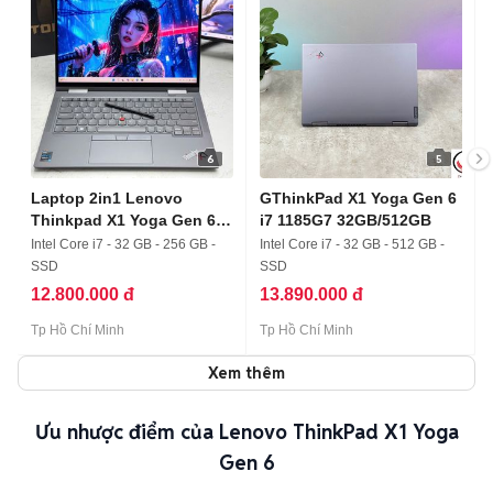
6
5
Laptop 2in1 Lenovo
GThinkPad X1 Yoga Gen 6
Thinkpad X1 Yoga Gen 6
i7 1185G7 32GB/512GB
i7/32/4k
Intel Core i7 - 32 GB - 256 GB -
Intel Core i7 - 32 GB - 512 GB -
SSD
SSD
12.800.000 đ
13.890.000 đ
Tp Hồ Chí Minh
Tp Hồ Chí Minh
Xem thêm
Ưu nhược điểm của Lenovo ThinkPad X1 Yoga
Gen 6