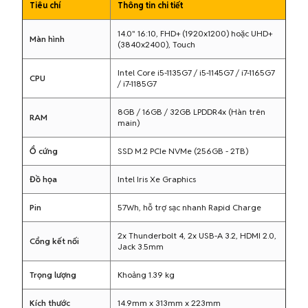
Tiêu chí
Thông tin chi tiết
14.0" 16:10, FHD+ (1920x1200) hoặc UHD+
Màn hình
(3840x2400), Touch
Intel Core i5-1135G7 / i5-1145G7 / i7-1165G7
CPU
/ i7-1185G7
8GB / 16GB / 32GB LPDDR4x (Hàn trên
RAM
main)
Ổ cứng
SSD M.2 PCIe NVMe (256GB - 2TB)
Đồ họa
Intel Iris Xe Graphics
Pin
57Wh, hỗ trợ sạc nhanh Rapid Charge
2x Thunderbolt 4, 2x USB-A 3.2, HDMI 2.0,
Cổng kết nối
Jack 3.5mm
Trọng lượng
Khoảng 1.39 kg
Kích thước
14.9mm x 313mm x 223mm