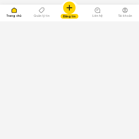
Trang chủ
Quản lý tin
Liên hệ
Tài khoản
Đăng tin
109.000 Bình chọn
Tải ứng dụng Chợ Tốt
Về Chợ Tốt
Quy chế sàn
Chính sách bảo mật
Giải quyết tranh chấp
CÔNG TY TNHH CHỢ TỐT - Người đại diện theo pháp luật:
Nguyễn Trọng Tấn; GPDKKD: 0312120782 do Sở KH & ĐT TP.HCM cấp ngày
11/01/2013;
GPMXH: 185/GP-BTTTT do Bộ Thông tin và Truyền thông
cấp ngày 09/07/2024 - Chịu trách nhiệm
nội dung: Trần Hoàng Ly.
Chính sách sử dụng