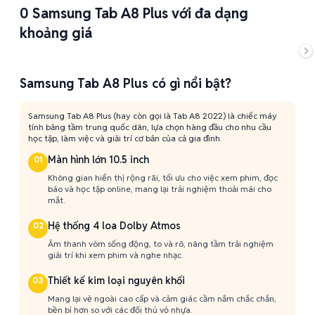
0
Samsung Tab A8 Plus với đa dạng
khoảng giá
Samsung Tab A8 Plus có gì nổi bật?
Samsung Tab A8 Plus (hay còn gọi là Tab A8 2022) là chiếc máy
tính bảng tầm trung quốc dân, lựa chọn hàng đầu cho nhu cầu
học tập, làm việc và giải trí cơ bản của cả gia đình.
Màn hình lớn 10.5 inch
01
Không gian hiển thị rộng rãi, tối ưu cho việc xem phim, đọc
báo và học tập online, mang lại trải nghiệm thoải mái cho
mắt.
Hệ thống 4 loa Dolby Atmos
02
Âm thanh vòm sống động, to và rõ, nâng tầm trải nghiệm
giải trí khi xem phim và nghe nhạc.
Thiết kế kim loại nguyên khối
03
Mang lại vẻ ngoài cao cấp và cảm giác cầm nắm chắc chắn,
bền bỉ hơn so với các đối thủ vỏ nhựa.