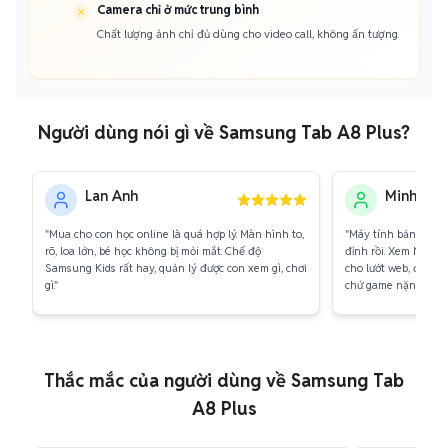
Camera chỉ ở mức trung bình
Chất lượng ảnh chỉ đủ dùng cho video call, không ấn tượng.
Người dùng nói gì về Samsung Tab A8 Plus?
Lan Anh
Minh Tuấ
"Mua cho con học online là quá hợp lý. Màn hình to,
"Máy tính bảng giá r
rõ, loa lớn, bé học không bị mỏi mắt. Chế độ
đỉnh rồi. Xem Netfli
Samsung Kids rất hay, quản lý được con xem gì, chơi
cho lướt web, đọc tà
gì."
chứ game nặng hơi la
Thắc mắc của người dùng về Samsung Tab
A8 Plus