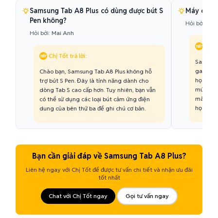
Samsung Tab A8 Plus có dùng được bút S
Máy chơi 
Pen không?
Hỏi bởi:
Hoà
Hỏi bởi:
Mai Anh
Chị T
Chị Tốt trả lời:
Samsung 
game nh
Chào bạn, Samsung Tab A8 Plus không hỗ
họa cao 
trợ bút S Pen. Đây là tính năng dành cho
mức cài 
dòng Tab S cao cấp hơn. Tuy nhiên, bạn vẫn
mà. Máy 
có thể sử dụng các loại bút cảm ứng điện
học tập 
dung của bên thứ ba để ghi chú cơ bản.
Bạn cần giải đáp về Samsung Tab A8 Plus?
Liên hệ ngay với Chị Tốt để được tư vấn chi tiết và nhận ưu đãi
tốt nhất
Chat với Chị Tốt ngay
Gọi tư vấn ngay