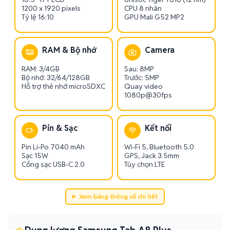
1200 x 1920 pixels
CPU 8 nhân
Tỷ lệ 16:10
GPU Mali G52 MP2
RAM & Bộ nhớ
Camera
RAM: 3/4GB
Sau: 8MP
Bộ nhớ: 32/64/128GB
Trước: 5MP
Hỗ trợ thẻ nhớ microSDXC
Quay video
1080p@30fps
Pin & Sạc
Kết nối
Pin Li-Po 7040 mAh
Wi-Fi 5, Bluetooth 5.0
Sạc 15W
GPS, Jack 3.5mm
Cổng sạc USB-C 2.0
Tùy chọn LTE
Xem bảng thông số chi tiết