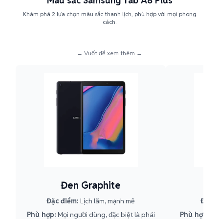
Màu sắc Samsung Tab A8 Plus
Khám phá 2 lựa chọn màu sắc thanh lịch, phù hợp với mọi phong
cách.
← Vuốt để xem thêm →
Đen Graphite
T
Đặc điểm:
Lịch lãm, mạnh mẽ
Đặc đ
Phù hợp:
Mọi người dùng, đặc biệt là phái
Phù hợp:
Phá