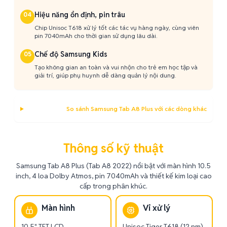
Hiệu năng ổn định, pin trâu
04
Chip Unisoc T618 xử lý tốt các tác vụ hàng ngày, cùng viên
pin 7040mAh cho thời gian sử dụng lâu dài.
Chế độ Samsung Kids
05
Tạo không gian an toàn và vui nhộn cho trẻ em học tập và
giải trí, giúp phụ huynh dễ dàng quản lý nội dung.
So sánh Samsung Tab A8 Plus với các dòng khác
Thông số kỹ thuật
Samsung Tab A8 Plus (Tab A8 2022) nổi bật với màn hình 10.5
inch, 4 loa Dolby Atmos, pin 7040mAh và thiết kế kim loại cao
cấp trong phân khúc.
Màn hình
Vi xử lý
10.5" TFT LCD
Unisoc Tiger T618 (12 nm)