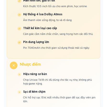
Màn hình lớn, giải trí tốt
Kích thước 10.5 inch tối ưu cho xem phim, học online.
Hệ thống 4 loa Dolby Atmos
Âm thanh vòm sống động, to và rõ ràng.
Thiết kế kim loại cao cấp
Cảm giác cầm nắm chắc chắn, sang trọng hơn các đối thủ.
Pin dung lượng lớn
Pin 7040mAh cho thời gian sử dụng thoải mái cả ngày.
Nhược điểm
Hiệu năng cơ bản
Chip Unisoc T618 chỉ đủ dùng cho tác vụ nhẹ, không phù
hợp game nặng.
Sạc đi kèm chậm
Chỉ hỗ trợ sạc 15W, mất nhiều thời gian để sạc đầy viên pin
lớn.