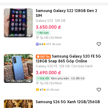
Samsung Galaxy S22 128GB Đen 2
SIM
Galaxy S22
128 GB
3.650.000 đ
Rẻ hơn
10 phút trước
6
Tp Hồ Chí Minh
4.4
499
đã bán
Samsung Galaxy S20 FE 5G
128GB Snap 865 Góp Online
Galaxy S20 FE
128 GB
Còn bảo hành
3.690.000 đ
Giá tốt
Kèm phụ kiện
Có đổi trả
Tin tiêu biểu
6
Tp Hồ Chí Minh
4.7
411
đã bán
Samsung S26 5G Xanh 12GB/256GB