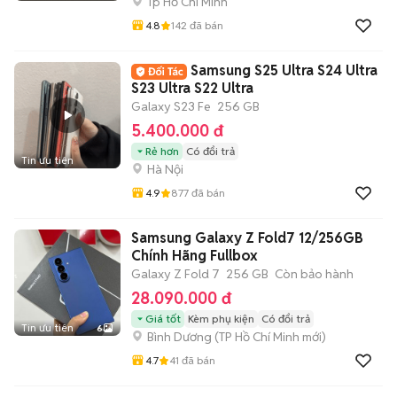
Tp Hồ Chí Minh
4.8
142
đã bán
Samsung S25 Ultra S24 Ultra
S23 Ultra S22 Ultra
Galaxy S23 Fe
256 GB
5.400.000 đ
Rẻ hơn
Có đổi trả
Tin ưu tiên
Hà Nội
4.9
877
đã bán
Samsung Galaxy Z Fold7 12/256GB
Chính Hãng Fullbox
Galaxy Z Fold 7
256 GB
Còn bảo hành
28.090.000 đ
Giá tốt
Kèm phụ kiện
Có đổi trả
Tin ưu tiên
6
Bình Dương
(
TP Hồ Chí Minh
mới)
4.7
41
đã bán