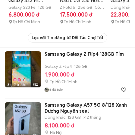
Galaxy S23 FE
Fold 6 5G 256 Hồng
Galaxy S26
8GB/128GB Xám 2
Galaxy S23 Fe
128 GB
V/N FULBOX BH
Z Fold 6
256 GB
Còn
quốc tế ful
Dòng khác
bảo hành
tháng
6.800.000 đ
17.500.000 đ
22.300.0
sim 99%
T1/2027
100%
Tp Hồ Chí Minh
Tp Hồ Chí Minh
Tp Hồ Chí 
Lọc với Tin đăng từ Đối Tác Chợ Tốt
Samsung Galaxy Z Flip4 128GB Tím
Galaxy Z Flip4
128 GB
1.900.000 đ
Tp Hồ Chí Minh
3 giờ trước
5
4
đã bán
Samsung Galaxy A57 5G 8/128 Xanh
Dương Nguyên seal
Dòng khác
128 GB
>12 tháng
8.100.000 đ
Hà Nội