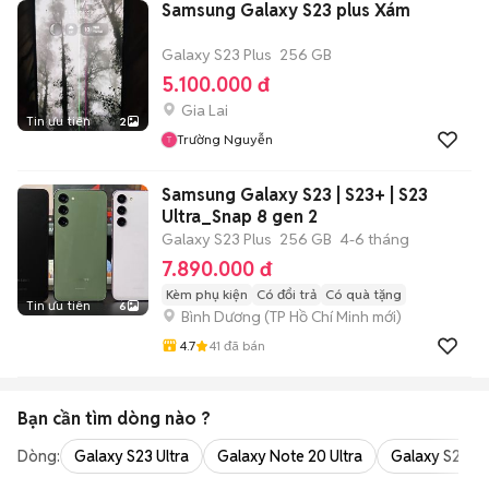
Samsung Galaxy S23 plus Xám
Galaxy S23 Plus
256 GB
5.100.000 đ
Gia Lai
Tin ưu tiên
2
Trường Nguyễn
Samsung Galaxy S23 | S23+ | S23
Ultra_Snap 8 gen 2
Galaxy S23 Plus
256 GB
4-6 tháng
7.890.000 đ
Kèm phụ kiện
Có đổi trả
Có quà tặng
Tin ưu tiên
6
Bình Dương
(
TP Hồ Chí Minh
mới)
4.7
41
đã bán
Bạn cần tìm
dòng
nào ?
Dòng:
Galaxy S23 Ultra
Galaxy Note 20 Ultra
Galaxy S24 Ul