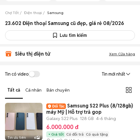
Chợ Tốt
Điện thoại
Samsung
23.602 Điện thoại Samsung cũ đẹp, giá rẻ 08/2026
Lưu tìm kiếm
Siêu thị điện tử
Xem Cửa hàng
Tin có video
Tin mới nhất
Tất cả
Cá nhân
Bán chuyên
Samsung S22 Plus (8/128gb)
máy Mỹ | Hỗ trợ trả gop
Galaxy S22 Plus
128 GB
4-6 tháng
6.000.000 đ
Giá tốt
Có đổi trả
Có quà tặng
Tin ưu tiên
6