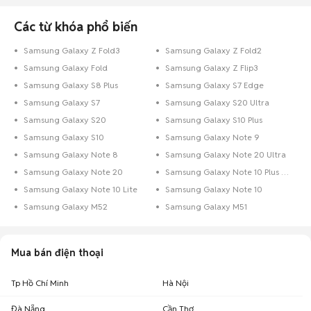
Chợ Tốt có 23.602 tin đăng bán, mua điện thoại Samsung cũ với nhiều
Các từ khóa phổ biến
khoảng giá giúp người dùng dễ dàng tìm kiếm và so sánh giá cả.
Chợ Tốt - Nơi mua bán điện thoại Samsung cũ giá tốt!
Samsung Galaxy Z Fold3
Samsung Galaxy Z Fold2
Samsung Galaxy Fold
Samsung Galaxy Z Flip3
Samsung Galaxy S8 Plus
Samsung Galaxy S7 Edge
Samsung Galaxy S7
Samsung Galaxy S20 Ultra
Samsung Galaxy S20
Samsung Galaxy S10 Plus
Samsung Galaxy S10
Samsung Galaxy Note 9
Samsung Galaxy Note 8
Samsung Galaxy Note 20 Ultra
Samsung Galaxy Note 20
Samsung Galaxy Note 10 Plus Cũ
Samsung Galaxy Note 10 Lite
Samsung Galaxy Note 10
Samsung Galaxy M52
Samsung Galaxy M51
Mua bán điện thoại
Tp Hồ Chí Minh
Hà Nội
Đà Nẵng
Cần Thơ