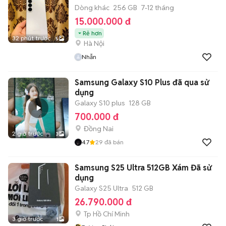
Dòng khác
256 GB
7-12 tháng
15.000.000 đ
Rẻ hơn
32 phút trước
5
Hà Nội
Nhẫn
Samsung Galaxy S10 Plus đã qua sử
dụng
Galaxy S10 plus
128 GB
700.000 đ
Đồng Nai
2 giờ trước
3
4.7
29
đã bán
Samsung S25 Ultra 512GB Xám Đã sử
dụng
Galaxy S25 Ultra
512 GB
26.790.000 đ
Tp Hồ Chí Minh
3 giờ trước
1