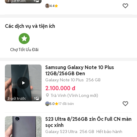
3 giờ trước
5
4.4
Các dịch vụ và tiện ích
Chợ Tốt Ưu Đãi
Samsung Galaxy Note 10 Plus
12GB/256GB Đen
Galaxy Note 10 Plus
256 GB
2.100.000 đ
Trà Vinh
(
Vĩnh Long
mới)
3 giờ trước
3
5.0
17
đã bán
S23 Ultra 8/256GB zin Ốc Full CN màn
sọc xinh
Galaxy S23 Ultra
256 GB
Hết bảo hành