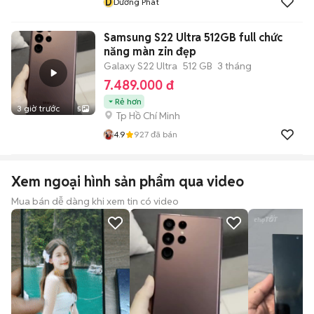
D
Dương Phát
Samsung S22 Ultra 512GB full chức
năng màn zin đẹp
Galaxy S22 Ultra
512 GB
3 tháng
7.489.000 đ
Rẻ hơn
3 giờ trước
5
Tp Hồ Chí Minh
4.9
927
đã bán
Xem ngoại hình sản phẩm qua video
Mua bán dễ dàng khi xem tin có video