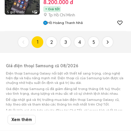
8.200.000 đ
Giá tốt
5 giờ trước
5
Tp Hồ Chí Minh
Hồ Hoàng Thanh Nhã
1
2
3
4
5
Giá điện thoại Samsung cũ 08/2026
Điện thoại Samsung Galaxy nổi bật với thiết kế sang trọng, công nghệ
hiện đại và hiệu năng mạnh mẽ. Điện thoại cũ của Samsung luôn được ưa
chuộng nhờ hiệu suất ổn định và giá trị lâu dài.
Giá điện thoại Samsung cũ đã giảm đáng kể trong tháng 08 tuỳ thuộc
vào tình trạng, dung lượng và màu sắc sẽ có sự chênh lệch khác nhau.
Để cập nhật giá và thị trường mua bán điện thoại Samsung Galaxy cũ,
hãy theo dõi và tham khảo các thông tin mới nhất trên Chợ Tốt.
Lưu ý:
Mức giá dựa trên các tin đăng tại Chợ Tốt, chỉ mang tính chất tham
khảo. Giá điện thoại Samsung cũ sẽ phụ thuộc vào tình trạng, phiên bản và
Xem thêm
các thoả thuận khi mua bán.
Mua bán điện thoại Samsung cũ