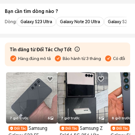
Bạn cần tìm
dòng
nào ?
Dòng:
Galaxy S23 Ultra
Galaxy Note 20 Ultra
Galaxy S24 Ul
Tin đăng từ Đối Tác Chợ Tốt
Hàng đúng mô tả
Bảo hành từ 3 tháng
Có đổi trả
7 giờ trước
6
7 giờ trước
6
8 giờ trước
Samsung
Samsung Z
S