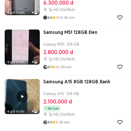
6.300.000 đ
Tp Hồ Chí Minh
4 giờ trước
6
4.6
1018
đã bán
Samsung M51 128GB Đen
Galaxy M51
128 GB
2.800.000 đ
Tp Hồ Chí Minh
4 giờ trước
6
4.7
161
đã bán
Samsung A15 8GB 128GB Xanh
Galaxy A15
128 GB
2.100.000 đ
Rẻ hơn
4 giờ trước
6
Tp Hồ Chí Minh
4.0
8
đã bán