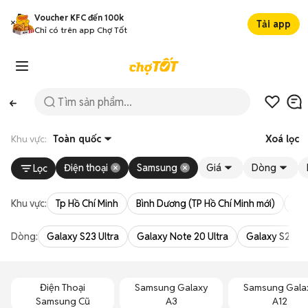
Voucher KFC đến 100k
Tải app
Chỉ có trên app Chợ Tốt
Khu vực:
Toàn quốc
Xoá lọc
Điện thoại
Samsung
Giá
Dòng
Lọc
Khu vực:
Tp Hồ Chí Minh
Bình Dương (TP Hồ Chí Minh mới)
Bà 
Dòng:
Galaxy S23 Ultra
Galaxy Note 20 Ultra
Galaxy S24 Ul
Điện Thoại
Samsung Galaxy
Samsung Gala
Samsung Cũ
A3
A12