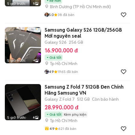
Rẻ hơn
5 giờ trước
5
Bình Dương
(
TP Hồ Chí Minh
mới)
5.0
38
đã bán
Samsung Galaxy S26 12GB/256GB
Mới nguyên seal
Galaxy S26
256 GB
16.900.000 đ
Giá tốt
5 giờ trước
4
Tp Hồ Chí Minh
4.9
1965
đã bán
Samsung Z Fold 7 512GB Đen Chính
Hãng Samsung VN
Galaxy Z Fold 7
512 GB
Còn bảo hành
28.990.000 đ
Giá tốt
Kèm phụ kiện
5 giờ trước
6
Tp Hồ Chí Minh
4.9
621
đã bán