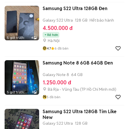
Samsung S22 Ultra 128GB Đen
Galaxy S22 Ultra
128 GB
Hết bảo hành
4.500.000 đ
Rẻ hơn
5 giờ trước
6
Hà Nội
Đ
4.7
6
đã bán
Samsung Note 8 6GB 64GB Đen
Galaxy Note 8
64 GB
1.250.000 đ
Bà Rịa - Vũng Tàu
(
TP Hồ Chí Minh
mới)
5 giờ trước
3
N
5
đã bán
Samsung S22 Ultra 128GB Tím Like
New
Galaxy S22 Ultra
128 GB