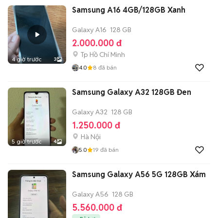
Samsung A16 4GB/128GB Xanh
Galaxy A16
128 GB
2.000.000 đ
Tp Hồ Chí Minh
4 giờ trước
3
4.0
8
đã bán
Samsung Galaxy A32 128GB Đen
Galaxy A32
128 GB
1.250.000 đ
Hà Nội
5 giờ trước
4
5.0
19
đã bán
Samsung Galaxy A56 5G 128GB Xám
Galaxy A56
128 GB
5.560.000 đ