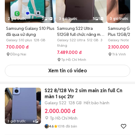
2 giờ trước
3
1
3 giờ trước
5
1
3 giờ trước
Samsung Galaxy S10 Plus
Samsung S22 Ultra
Samsung Gala
đã qua sử dụng
512GB full chức năng màn
Plus 12GB/25
Galaxy S10 plus 128 GB
zin đẹp
Galaxy S22 Ultra 512 GB 3
Galaxy Note 10
tháng
700.000 đ
2.100.000 đ
7.489.000 đ
Đồng Nai
Trà Vinh
Tp Hồ Chí Minh
Xem tin có video
S22 8/128 Vn 2 sim main zin full Cn
màn 1 sọc 2tr
Galaxy S22
128 GB
Hết bảo hành
2.000.000 đ
Tp Hồ Chí Minh
3 giờ trước
6
4.6
1018
đã bán