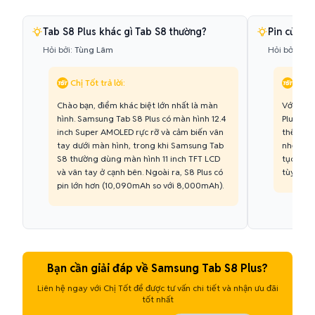
Tab S8 Plus khác gì Tab S8 thường?
Pin của T
Hỏi bởi:
Tùng Lâm
Hỏi bởi:
Mai
Chị Tốt trả lời:
Chị T
Chào bạn, điểm khác biệt lớn nhất là màn
Với viê
hình. Samsung Tab S8 Plus có màn hình 12.4
Plus cho
inch Super AMOLED rực rỡ và cảm biến vân
thể thoả
tay dưới màn hình, trong khi Samsung Tab
nhẹ tron
S8 thường dùng màn hình 11 inch TFT LCD
tục, máy
và vân tay ở cạnh bên. Ngoài ra, S8 Plus có
tùy vào
pin lớn hơn (10,090mAh so với 8,000mAh).
Bạn cần giải đáp về Samsung Tab S8 Plus?
Liên hệ ngay với Chị Tốt để được tư vấn chi tiết và nhận ưu đãi
tốt nhất