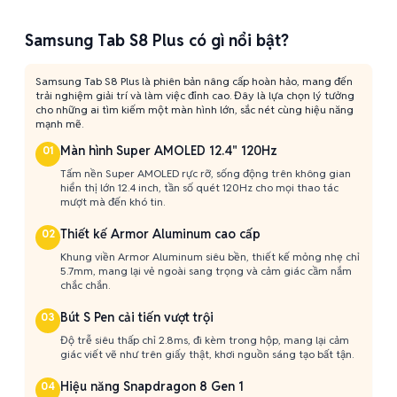
Samsung Tab S8 Plus có gì nổi bật?
Samsung Tab S8 Plus là phiên bản nâng cấp hoàn hảo, mang đến
trải nghiệm giải trí và làm việc đỉnh cao. Đây là lựa chọn lý tưởng
cho những ai tìm kiếm một màn hình lớn, sắc nét cùng hiệu năng
mạnh mẽ.
Màn hình Super AMOLED 12.4" 120Hz
01
Tấm nền Super AMOLED rực rỡ, sống động trên không gian
hiển thị lớn 12.4 inch, tần số quét 120Hz cho mọi thao tác
mượt mà đến khó tin.
Thiết kế Armor Aluminum cao cấp
02
Khung viền Armor Aluminum siêu bền, thiết kế mỏng nhẹ chỉ
5.7mm, mang lại vẻ ngoài sang trọng và cảm giác cầm nắm
chắc chắn.
Bút S Pen cải tiến vượt trội
03
Độ trễ siêu thấp chỉ 2.8ms, đi kèm trong hộp, mang lại cảm
giác viết vẽ như trên giấy thật, khơi nguồn sáng tạo bất tận.
Hiệu năng Snapdragon 8 Gen 1
04