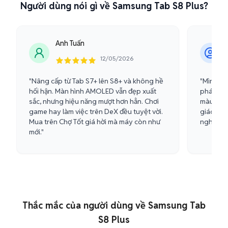
Người dùng nói gì về Samsung Tab S8 Plus?
Anh Tuấn
12/05/2026
"Nâng cấp từ Tab S7+ lên S8+ và không hề
"Mình là
hối hận. Màn hình AMOLED vẫn đẹp xuất
phác thả
sắc, nhưng hiệu năng mượt hơn hẳn. Chơi
màu sắc 
game hay làm việc trên DeX đều tuyệt vời.
giác vẽ 
Mua trên Chợ Tốt giá hời mà máy còn như
nghĩ, ma
mới."
Thắc mắc của người dùng về Samsung Tab
S8 Plus