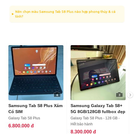
Nên chọn màu Samsung Tab S8 Plus nào hợp phong thủy & cá
tính?
6
3
Samsung Tab S8 Plus Xám
Samsung Galaxy Tab S8+
Có SIM
5G 8GB/128GB fullbox đẹp
Galaxy Tab S8 Plus
Galaxy Tab S8 Plus - 128 GB -
Hết bảo hành
6.800.000 đ
8.300.000 đ