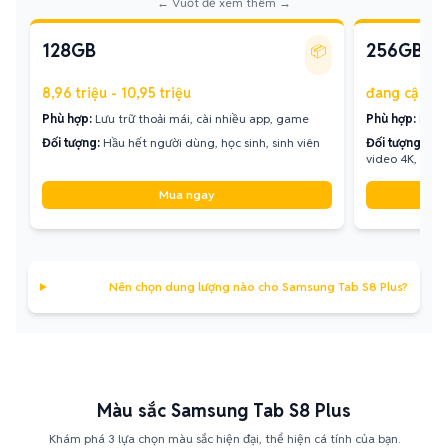
← Vuốt để xem thêm →
128GB
256GB
📦
8,96 triệu - 10,95 triệu
đang cập nh
Phù hợp:
Lưu trữ thoải mái, cài nhiều app, game
Phù hợp:
Lưu t
Đối tượng:
Hầu hết người dùng, học sinh, sinh viên
Đối tượng:
Ngư
video 4K, gam
Mua ngay
Nên chọn dung lượng nào cho Samsung Tab S8 Plus?
Màu sắc Samsung Tab S8 Plus
Khám phá 3 lựa chọn màu sắc hiện đại, thể hiện cá tính của bạn.