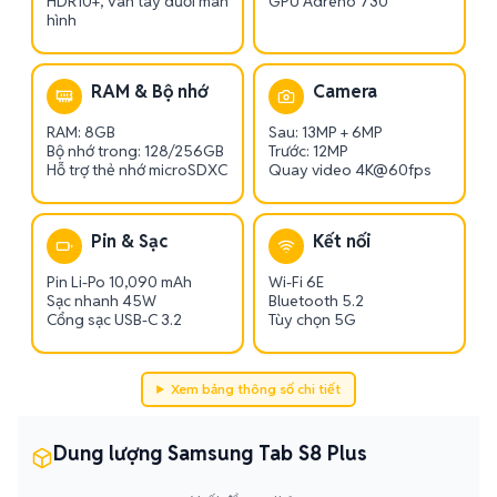
HDR10+, Vân tay dưới màn
GPU Adreno 730
hình
RAM & Bộ nhớ
Camera
RAM: 8GB
Sau: 13MP + 6MP
Bộ nhớ trong: 128/256GB
Trước: 12MP
Hỗ trợ thẻ nhớ microSDXC
Quay video 4K@60fps
Pin & Sạc
Kết nối
Pin Li-Po 10,090 mAh
Wi-Fi 6E
Sạc nhanh 45W
Bluetooth 5.2
Cổng sạc USB-C 3.2
Tùy chọn 5G
Xem bảng thông số chi tiết
Dung lượng Samsung Tab S8 Plus