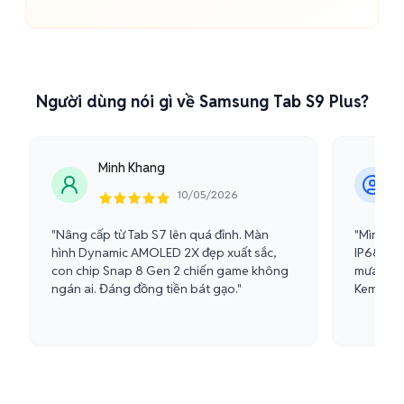
Người dùng nói gì về Samsung Tab S9 Plus?
Minh Khang
10/05/2026
"Nâng cấp từ Tab S7 lên quá đỉnh. Màn
"Mình th
hình Dynamic AMOLED 2X đẹp xuất sắc,
IP68. Dù
con chip Snap 8 Gen 2 chiến game không
mưa cũng
ngán ai. Đáng đồng tiền bát gạo."
Kem rất 