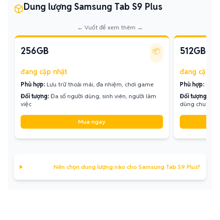
Dung lượng Samsung Tab S9 Plus
← Vuốt để xem thêm →
256GB
512GB
📦
đang cập nhật
đang cập nh
Phù hợp:
Lưu trữ thoải mái, đa nhiệm, chơi game
Phù hợp:
Lưu t
Đối tượng:
Đa số người dùng, sinh viên, người làm
Đối tượng:
Nhà
việc
dùng chuyên 
Mua ngay
Nên chọn dung lượng nào cho Samsung Tab S9 Plus?