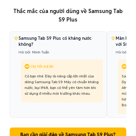
Thắc mắc của người dùng về Samsung Tab
S9 Plus
Samsung Tab S9 Plus có kháng nước
Màn hình T
không?
với S8 Plu
Hỏi bởi:
Minh Tuấn
Hỏi bởi:
Phư
Chị Tốt trả lời:
Chị T
Có bạn nhé. Đây là nâng cấp lớn nhất của
Samsung
dòng Samsung Tab S9. Máy có chuẩn kháng
Dynamic
nước, bụi IP68, bạn có thể yên tâm hơn khi
AMOLED 
sử dụng ở nhiều môi trường khác nhau.
màu sắc
hơn. Ngo
Booster 
Bạn cần giải đáp về Samsung Tab S9 Plus?