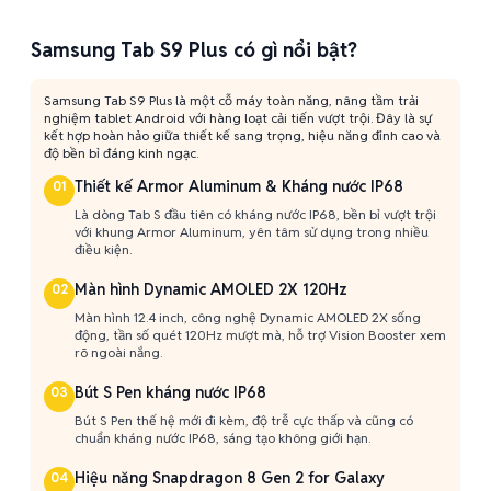
Samsung Tab S9 Plus có gì nổi bật?
Samsung Tab S9 Plus là một cỗ máy toàn năng, nâng tầm trải
nghiệm tablet Android với hàng loạt cải tiến vượt trội. Đây là sự
kết hợp hoàn hảo giữa thiết kế sang trọng, hiệu năng đỉnh cao và
độ bền bỉ đáng kinh ngạc.
Thiết kế Armor Aluminum & Kháng nước IP68
01
Là dòng Tab S đầu tiên có kháng nước IP68, bền bỉ vượt trội
với khung Armor Aluminum, yên tâm sử dụng trong nhiều
điều kiện.
Màn hình Dynamic AMOLED 2X 120Hz
02
Màn hình 12.4 inch, công nghệ Dynamic AMOLED 2X sống
động, tần số quét 120Hz mượt mà, hỗ trợ Vision Booster xem
rõ ngoài nắng.
Bút S Pen kháng nước IP68
03
Bút S Pen thế hệ mới đi kèm, độ trễ cực thấp và cũng có
chuẩn kháng nước IP68, sáng tạo không giới hạn.
Hiệu năng Snapdragon 8 Gen 2 for Galaxy
04