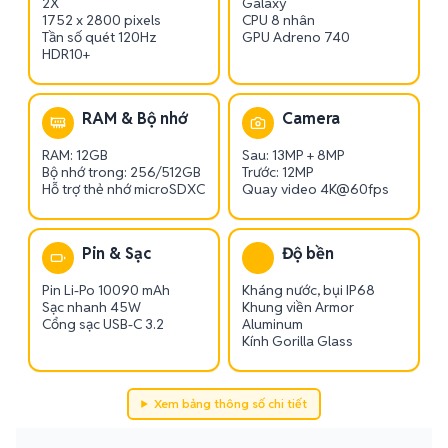
2X
Galaxy
1752 x 2800 pixels
CPU 8 nhân
Tần số quét 120Hz
GPU Adreno 740
HDR10+
RAM & Bộ nhớ
Camera
RAM: 12GB
Sau: 13MP + 8MP
Bộ nhớ trong: 256/512GB
Trước: 12MP
Hỗ trợ thẻ nhớ microSDXC
Quay video 4K@60fps
Pin & Sạc
Độ bền
Pin Li-Po 10090 mAh
Kháng nước, bụi IP68
Sạc nhanh 45W
Khung viền Armor
Cổng sạc USB-C 3.2
Aluminum
Kính Gorilla Glass
Xem bảng thông số chi tiết