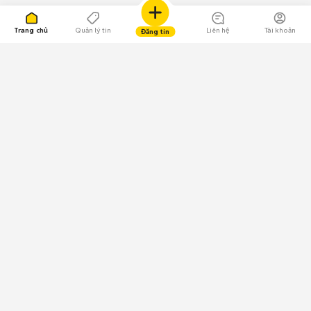
Trang chủ
Quản lý tin
Liên hệ
Tài khoản
Đăng tin
109.000 Bình chọn
Tải ứng dụng Chợ Tốt
Về Chợ Tốt
Quy chế sàn
Chính sách bảo mật
Giải quyết tranh chấp
CÔNG TY TNHH CHỢ TỐT - Người đại diện theo pháp luật:
Nguyễn Trọng Tấn; GPDKKD: 0312120782 do Sở KH & ĐT TP.HCM cấp ngày
11/01/2013;
GPMXH: 185/GP-BTTTT do Bộ Thông tin và Truyền thông
cấp ngày 09/07/2024 - Chịu trách nhiệm
nội dung: Trần Hoàng Ly.
Chính sách sử dụng
Địa chỉ: Tầng 18, Toà nhà UOA, Số 6 đường Tân Trào, Phường Tân Mỹ,