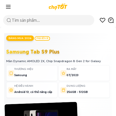
ĐÁNG MUA 2026
IP68 BỀN BỈ
Samsung Tab S9 Plus
Màn Dynamic AMOLED 2X, Chip Snapdragon 8 Gen 2 for Galaxy
THƯƠNG HIỆU
RA MẮT
Samsung
07/2023
HỆ ĐIỀU HÀNH
DUNG LƯỢNG
Android 13, có thể nâng cấp
256GB - 512GB