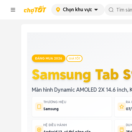
Chọn khu vực
ĐÁNG MUA 2026
GIÁ TỐT
Samsung Tab S
Màn hình Dynamic AMOLED 2X 14.6 inch, 
THƯƠNG HIỆU
RA
Samsung
07
HỆ ĐIỀU HÀNH
DU
Android 13, có thể nâng cấp
256