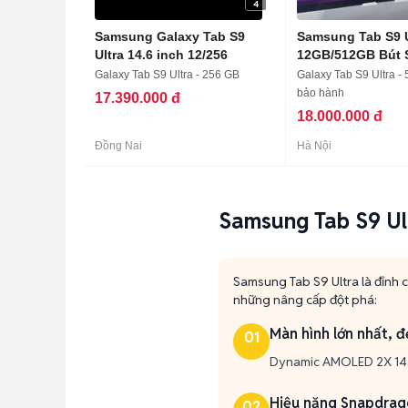
4
Samsung Galaxy Tab S9
Samsung Tab S9 U
Ultra 14.6 inch 12/256
12GB/512GB Bút 
Galaxy Tab S9 Ultra - 256 GB
Galaxy Tab S9 Ultra - 
bảo hành
17.390.000 đ
18.000.000 đ
Đồng Nai
Hà Nội
Samsung Tab S9 Ult
Samsung Tab S9 Ultra là đỉnh c
những nâng cấp đột phá:
Màn hình lớn nhất, 
01
Dynamic AMOLED 2X 14.6 
Hiệu năng Snapdrago
02