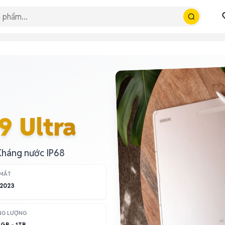
9 Ultra
Kháng nước IP68
 MẮT
/2023
NG LƯỢNG
GB - 1TB