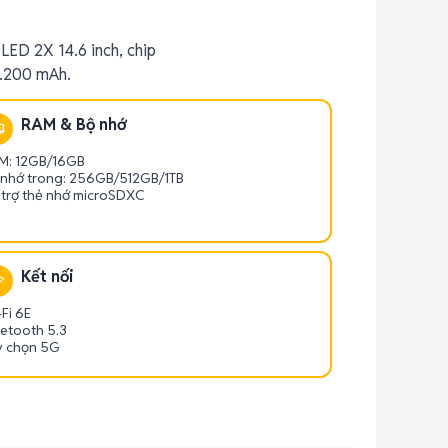
LED 2X 14.6 inch, chip
1.200 mAh.
RAM & Bộ nhớ
M: 12GB/16GB
 nhớ trong: 256GB/512GB/1TB
 trợ thẻ nhớ microSDXC
Kết nối
Fi 6E
uetooth 5.3
y chọn 5G