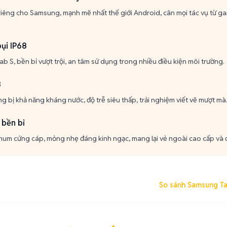
a riêng cho Samsung, mạnh mẽ nhất thế giới Android, cân mọi tác vụ từ 
ụi IP68
ab S, bền bỉ vượt trội, an tâm sử dụng trong nhiều điều kiện môi trường.
8
g bị khả năng kháng nước, độ trễ siêu thấp, trải nghiệm viết vẽ mượt mà
 bền bỉ
num cứng cáp, mỏng nhẹ đáng kinh ngạc, mang lại vẻ ngoài cao cấp và 
So sánh Samsung Ta