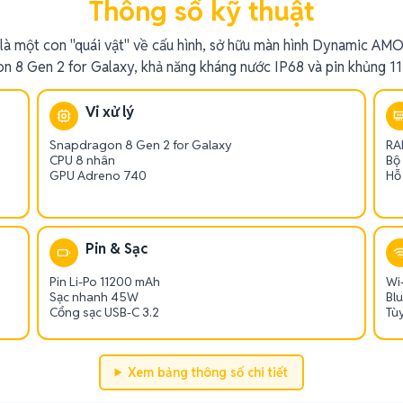
Thông số kỹ thuật
là một con "quái vật" về cấu hình, sở hữu màn hình Dynamic AMO
n 8 Gen 2 for Galaxy, khả năng kháng nước IP68 và pin khủng 1
Vi xử lý
Snapdragon 8 Gen 2 for Galaxy
RA
CPU 8 nhân
Bộ
GPU Adreno 740
Hỗ
Pin & Sạc
Pin Li-Po 11200 mAh
Wi-
Sạc nhanh 45W
Bl
Cổng sạc USB-C 3.2
Tù
Xem bảng thông số chi tiết