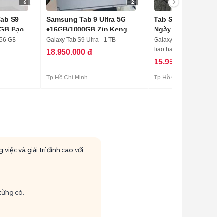
6
2
ab S9
Samsung Tab 9 Ultra 5G
Tab S9 Ultra Khui Siêu 2
6GB Bạc
♦16GB/1000GB Zin Keng
Ngày Như New Bá
256 GB
Galaxy Tab S9 Ultra - 1 TB
Galaxy Tab S9 Ultra - 2
bảo hành
18.950.000 đ
15.950.000 đ
Tp Hồ Chí Minh
Tp Hồ Chí Minh
ệc và giải trí đỉnh cao với
từng có.