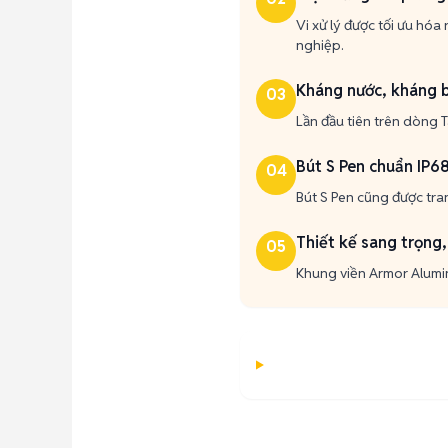
Vi xử lý được tối ưu hó
nghiệp.
Kháng nước, kháng b
03
Lần đầu tiên trên dòng T
Bút S Pen chuẩn IP6
04
Bút S Pen cũng được tran
Thiết kế sang trọng,
05
Khung viền Armor Alumi