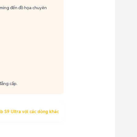
gaming đến đồ họa chuyên
.
đẳng cấp.
b S9 Ultra với các dòng khác