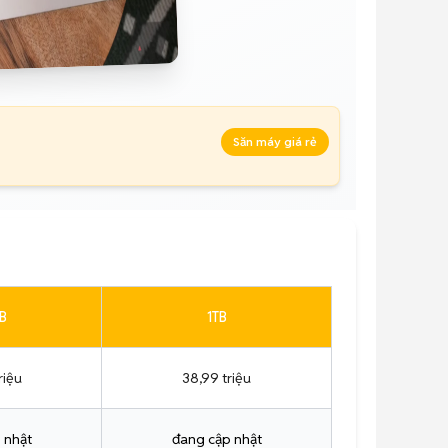
Săn máy giá rẻ
B
1TB
riệu
38,99 triệu
 nhật
đang cập nhật