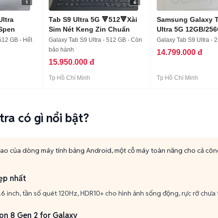
1
6
ltra
Tab S9 Ultra 5G 🔻512🔻Xài
Samsung Galaxy T
Spen
Sim Nét Keng Zin Chuẩn
Ultra 5G 12GB/25
512 GB - Hết
Galaxy Tab S9 Ultra - 512 GB - Còn
Galaxy Tab S9 Ultra - 
bảo hành
14.799.000 đ
15.950.000 đ
Tp Hồ Chí Minh
Tp Hồ Chí Minh
ra có gì nổi bật?
ao của dòng máy tính bảng Android, một cỗ máy toàn năng cho cả công vi
đẹp nhất
inch, tần số quét 120Hz, HDR10+ cho hình ảnh sống động, rực rỡ chưa 
n 8 Gen 2 for Galaxy