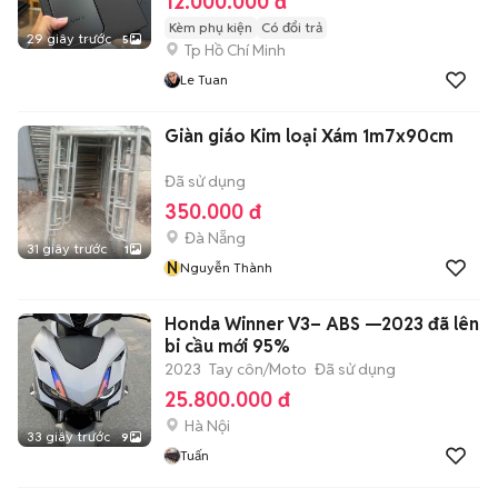
12.000.000 đ
Kèm phụ kiện
Có đổi trả
29 giây trước
5
Tp Hồ Chí Minh
Le Tuan
Giàn giáo Kim loại Xám 1m7x90cm
Đã sử dụng
350.000 đ
Đà Nẵng
31 giây trước
1
N
Nguyễn Thành
Honda Winner V3– ABS —2023 đã lên
bi cầu mới 95%
2023
Tay côn/Moto
Đã sử dụng
25.800.000 đ
Hà Nội
33 giây trước
9
Tuấn