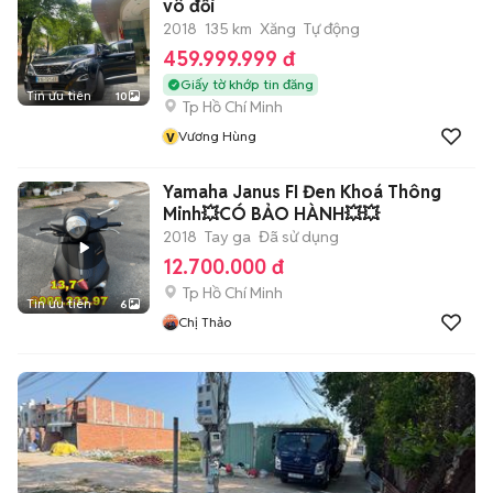
vô đối
2018
135 km
Xăng
Tự động
459.999.999 đ
Giấy tờ khớp tin đăng
Tin ưu tiên
10
Tp Hồ Chí Minh
v
Vương Hùng
Yamaha Janus FI Đen Khoá Thông
Minh💥CÓ BẢO HÀNH💥💥
2018
Tay ga
Đã sử dụng
12.700.000 đ
Tp Hồ Chí Minh
Tin ưu tiên
6
Chị Thảo