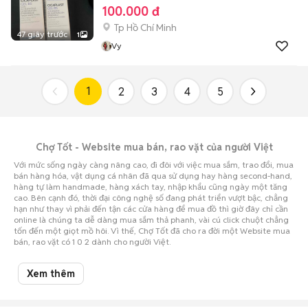
100.000 đ
Tp Hồ Chí Minh
47 giây trước
1
Vy
1
2
3
4
5
Chợ Tốt - Website mua bán, rao vặt của người Việt
Với mức sống ngày càng nâng cao, đi đôi với việc mua sắm, trao đổi, mua
bán hàng hóa, vật dụng cá nhân đã qua sử dụng hay hàng second-hand,
hàng tự làm handmade, hàng xách tay, nhập khẩu cũng ngày một tăng
cao. Bên cạnh đó, thời đại công nghệ số đang phát triển vượt bậc, chẳng
hạn như thay vì phải đến tận các cửa hàng để mua đồ thì giờ đây chỉ cần
online là chúng ta dễ dàng mua sắm thả phanh, vài cú click chuột chẳng
tốn đến một giọt mồ hôi. Vì thế, Chợ Tốt đã cho ra đời một Website mua
bán, rao vặt có 1 0 2 dành cho người Việt.
Chợ Tốt chính thức gia nhập thị trường Việt Nam vào đầu năm 2012, với
mục đích tạo ra cho bạn một kênh rao vặt trung gian, kết nối người mua
Xem thêm
với người bán lại với nhau bằng những giao dịch cực kỳ đơn giản, tiện lợi,
nhanh chóng, an toàn, mang đến hiệu quả bất ngờ.
Đến nay, Chợ Tốt tự hào là Website rao vặt được ưa chuộng hàng đầu