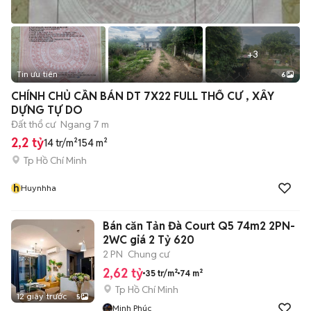
+
3
Tin ưu tiên
6
CHÍNH CHỦ CẦN BÁN DT 7X22 FULL THỔ CƯ , XÂY
DỰNG TỰ DO
Đất thổ cư
Ngang 7 m
2,2 tỷ
14 tr/m²
154 m²
Tp Hồ Chí Minh
h
Huynhha
Bán căn Tản Đà Court Q5 74m2 2PN-
2WC giá 2 Tỷ 620
2 PN
Chung cư
2,62 tỷ
35 tr/m²
74 m²
Tp Hồ Chí Minh
12 giây trước
5
Minh Phúc