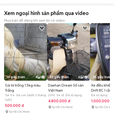
Xem ngoại hình sản phẩm qua video
Mua bán dễ dàng khi xem tin có video
13 giây trước
4
1
23 giây trước
6
1
35 giây trước
Gà tơ trống 1.5kg màu
Daehan Dream Số sàn
Xe điều khiển 
Trắng
Việt Nam
Drift RC 1 cầu
Gà Tre Gà con (dưới 3 tháng
2010 Xe số Đã sử dụng
Đã sử dụng
tuổi)
4.800.000 đ
1.000.000 đ
500.000 đ
Tp Hồ Chí Minh
Tp Hồ Chí Mi
Tp Hồ Chí Minh