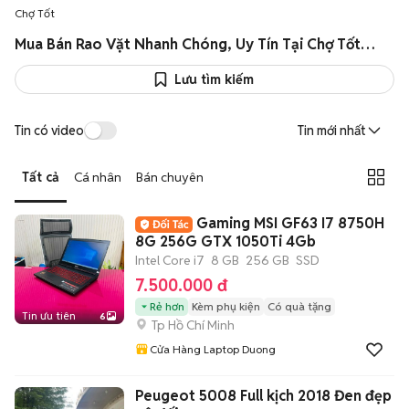
Chợ Tốt
Mua Bán Rao Vặt Nhanh Chóng, Uy Tín Tại Chợ Tốt Toàn quốc
Lưu tìm kiếm
Tin có video
Tin mới nhất
Tất cả
Cá nhân
Bán chuyên
Gaming MSI GF63 I7 8750H
8G 256G GTX 1050Ti 4Gb
Intel Core i7
8 GB
256 GB
SSD
7.500.000 đ
Rẻ hơn
Kèm phụ kiện
Có quà tặng
Tin ưu tiên
6
Tp Hồ Chí Minh
Cửa Hàng Laptop Duong
Peugeot 5008 Full kịch 2018 Đen đẹp