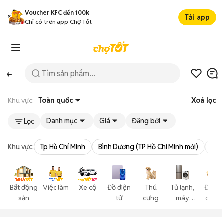
Voucher KFC đến 100k
Tải app
Chỉ có trên app Chợ Tốt
Khu vực:
Toàn quốc
Xoá lọc
Danh mục
Giá
Đăng bởi
Lọc
Khu vực:
Tp Hồ Chí Minh
Bình Dương (TP Hồ Chí Minh mới)
Bà 
Bất động
Việc làm
Xe cộ
Đồ điện
Thú
Tủ lạnh,
Đồ gi
sản
tử
cưng
máy
dụng
lạnh,
nội thấ
máy giặt
cây cả