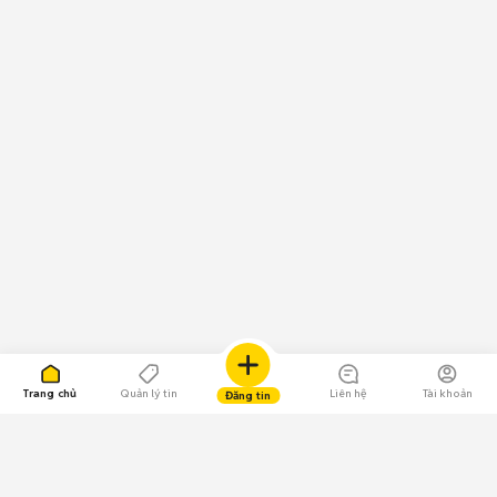
đã có thể đến gần hơn với người cần nó.
Không những thế, Chợ Tốt còn cung cấp cho bạn thông tin về giá cả các
mặt hàng để bạn có thể tham khảo. Đồng thời, thông qua Blog kinh
nghiệm, Chợ Tốt sẽ tư vấn, chia sẻ cho bạn những thông tin bổ ích, bí
quyết, mẹo vặt giúp bạn có những giao dịch mua bán an toàn, đảm bảo.
Chợ Tốt cũng sẵn sàng hỗ trợ bạn trong mọi trường hợp cần thiết.
Chúc các bạn có những trải nghiệm mua bán tuyệt vời trên Chợ Tốt.
Trang chủ
Quản lý tin
Liên hệ
Tài khoản
Đăng tin