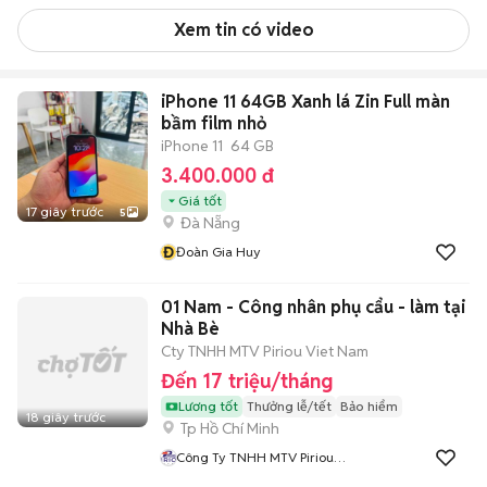
Xem tin có video
iPhone 11 64GB Xanh lá Zin Full màn
bầm film nhỏ
iPhone 11
64 GB
3.400.000 đ
Giá tốt
17 giây trước
5
Đà Nẵng
Đ
Đoàn Gia Huy
01 Nam - Công nhân phụ cẩu - làm tại
Nhà Bè
Cty TNHH MTV Piriou Viet Nam
Đến 17 triệu/tháng
Lương tốt
Thưởng lễ/tết
Bảo hiểm
18 giây trước
Tp Hồ Chí Minh
Công Ty TNHH MTV Piriou
Việt Nam