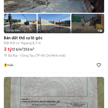
+
3
Tin ưu tiên
8
Bán đất thổ cư lô góc
Đất thổ cư
Ngang 8,7 m
3 tỷ
12 tr/m²
253 m²
Bà Rịa - Vũng Tàu
(
TP Hồ Chí Minh
mới)
t
Tuấn