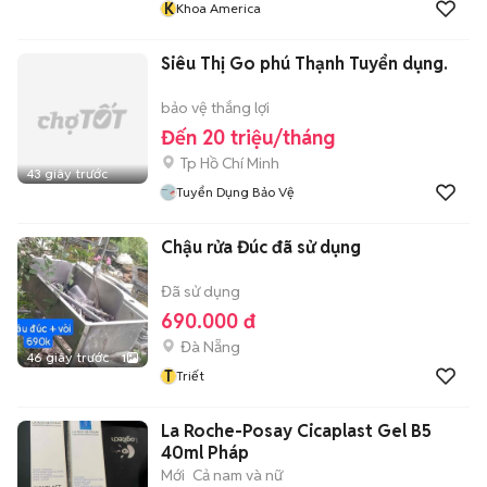
K
Khoa America
Siêu Thị Go phú Thạnh Tuyển dụng.
bảo vệ thắng lợi
Đến 20 triệu/tháng
Tp Hồ Chí Minh
43 giây trước
Tuyển Dụng Bảo Vệ
Chậu rửa Đúc đã sử dụng
Đã sử dụng
690.000 đ
Đà Nẵng
46 giây trước
1
T
Triết
La Roche-Posay Cicaplast Gel B5
40ml Pháp
Mới
Cả nam và nữ