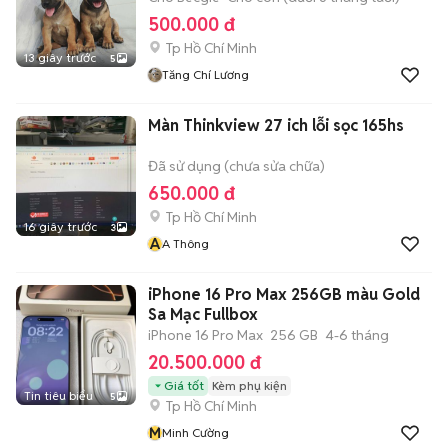
500.000 đ
Tp Hồ Chí Minh
13 giây trước
5
Tăng Chí Lương
Màn Thinkview 27 ich lỗi sọc 165hs
Đã sử dụng (chưa sửa chữa)
650.000 đ
Tp Hồ Chí Minh
16 giây trước
3
A
A Thông
iPhone 16 Pro Max 256GB màu Gold
Sa Mạc Fullbox
iPhone 16 Pro Max
256 GB
4-6 tháng
20.500.000 đ
Giá tốt
Kèm phụ kiện
Tin tiêu biểu
5
Tp Hồ Chí Minh
M
Minh Cường