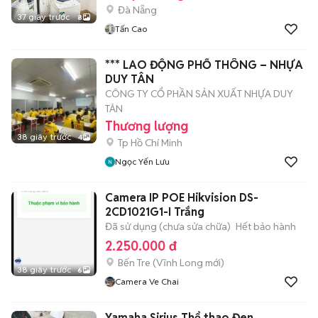
Đà Nẵng
37 giây trước
8
Tấn Cao
*** LAO ĐỘNG PHỔ THÔNG – NHỰA
DUY TÂN
CÔNG TY CỔ PHẦN SẢN XUẤT NHỰA DUY
TÂN
Thương lượng
38 giây trước
4
Tp Hồ Chí Minh
Ngọc Yến Lưu
Camera IP POE Hikvision DS-
2CD1021G1-I Trắng
Đã sử dụng (chưa sửa chữa)
Hết bảo hành
2.250.000 đ
Bến Tre
(
Vĩnh Long
mới)
38 giây trước
6
Camera Ve Chai
Yamaha Sirius Thể thao Đen