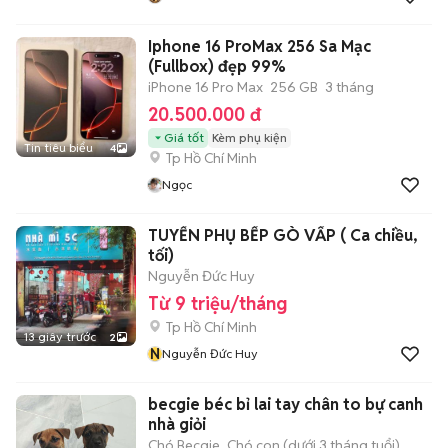
Iphone 16 ProMax 256 Sa Mạc
(Fullbox) đẹp 99%
iPhone 16 Pro Max
256 GB
3 tháng
20.500.000 đ
Giá tốt
Kèm phụ kiện
Tin tiêu biểu
4
Tp Hồ Chí Minh
Ngọc
TUYỂN PHỤ BẾP GÒ VẤP ( Ca chiều,
tối)
Nguyễn Đức Huy
Từ 9 triệu/tháng
Tp Hồ Chí Minh
13 giây trước
2
N
Nguyễn Đức Huy
becgie béc bỉ lai tay chân to bự canh
nhà giỏi
Chó Becgie
Chó con (dưới 3 tháng tuổi)