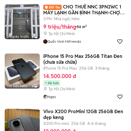
CHO THUÊ NNC 3PN2WC 1
MÁY LẠNH GẦN BÌNH THẠNH-CHỢ
HẠNH THÔNG TÂY
3 PN
Nhà ngõ, hẻm
9 triệu/tháng
56 m²
Tp Hồ Chí Minh
23 giây trước
8
Quốc Vinh HiFriendz
iPhone 15 Pro Max 256GB Titan Đen
(chưa sữa chữa)
iPhone 15 Pro Max
256 GB
3 tháng
14.500.000 đ
Rẻ hơn
Tin tiêu biểu
6
Tp Hồ Chí Minh
Ngọc
Vivo X200 ProMini 12GB 256GB Đen
đẹp keng
X200 Pro mini
256 GB
4-6 tháng