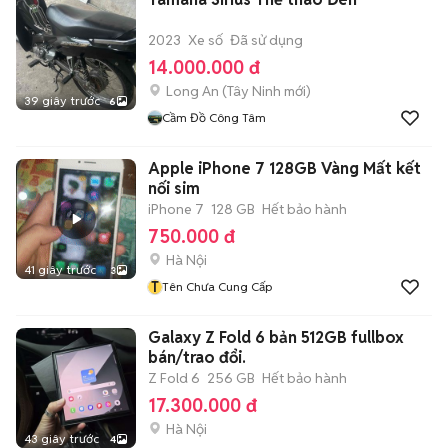
2023
Xe số
Đã sử dụng
14.000.000 đ
Long An
(
Tây Ninh
mới)
39 giây trước
6
Cầm Đồ Công Tâm
Apple iPhone 7 128GB Vàng Mất kết
nối sim
iPhone 7
128 GB
Hết bảo hành
750.000 đ
Hà Nội
41 giây trước
3
T
Tên Chưa Cung Cấp
Galaxy Z Fold 6 bản 512GB fullbox
bán/trao đổi.
Z Fold 6
256 GB
Hết bảo hành
17.300.000 đ
Hà Nội
43 giây trước
4