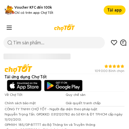
Voucher KFC đến 100k
Tải app
Chỉ có trên app Chợ Tốt
109.000 Bình chọn
Tải ứng dụng Chợ Tốt
Về Chợ Tốt
Quy chế sàn
Chính sách bảo mật
Giải quyết tranh chấp
CÔNG TY TNHH CHỢ TỐT - Người đại diện theo pháp luật:
Đã có lỗi xảy ra!
Nguyễn Trọng Tấn; GPDKKD: 0312120782 do Sở KH & ĐT TP.HCM cấp ngày
11/01/2013;
Vui lòng thử lại sau.
GPMXH: 185/GP-BTTTT do Bộ Thông tin và Truyền thông