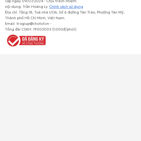
cấp ngày 09/07/2024 - Chịu trách nhiệm
nội dung: Trần Hoàng Ly.
Chính sách sử dụng
Địa chỉ: Tầng 18, Toà nhà UOA, Số 6 đường Tân Trào, Phường Tân Mỹ,
Thành phố Hồ Chí Minh, Việt Nam;
Email: trogiup@chotot.vn -
Bất động
Xe cộ
Thú cưng
Đồ gia
Giải trí, Thể
Tổng đài CSKH: 19003003 (1.000đ/phút)
sản
dụng, nội
thao, Sở
thất, cây
thích
cảnh
Việc làm
Đồ điện tử
Tủ lạnh, máy
Đồ dùng văn
Thời trang,
lạnh, máy
phòng,
Đồ dùng cá
giặt
công nông
nhân
nghiệp
Về trang chủ