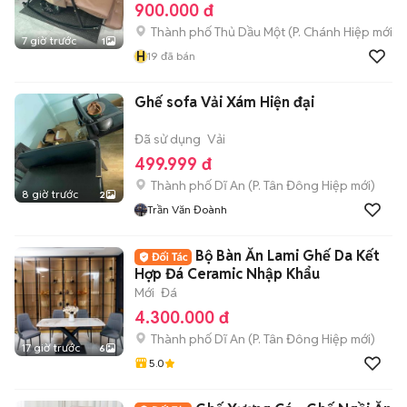
900.000 đ
Thành phố Thủ Dầu Một
(
P. Chánh Hiệp
mới)
7 giờ trước
1
H
19
đã bán
Ghế sofa Vải Xám Hiện đại
Đã sử dụng
Vải
499.999 đ
Thành phố Dĩ An
(
P. Tân Đông Hiệp
mới)
8 giờ trước
2
Trần Văn Đoành
Bộ Bàn Ăn Lami Ghế Da Kết
Hợp Đá Ceramic Nhập Khẩu
Mới
Đá
4.300.000 đ
Thành phố Dĩ An
(
P. Tân Đông Hiệp
mới)
17 giờ trước
6
5.0