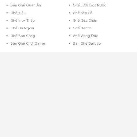
Bàn Ghế Quán Ăn
Ghế Lười Giọt Nước
Ghế Kiểu
Ghế Kéo Cổ
Ghế Inox Thấp
Ghế Gác Chân
Ghế Dã Ngoại
Ghế Bench
Ghế Ban Công
Ghế Gang Đúc
Bàn Ghế Chơi Game
Bàn Ghế Dafuco
Chọn bàn ghế theo chất liệu
Bàn ghế gỗ
Là loại bàn ghế rất được người Việt ưa chuộng. Chất liệu gỗ mang đến
cảm giác gần gũi, ấm cúng cho căn nhà, bên cạnh đó là vẻ đẹp tinh tế
đậm chất á đông. Các loại gỗ thường thấy là gỗ hương, gỗ gụ, bên cạnh
đó hiện nay bàn ghế gỗ ép/ gỗ công nghiệp đang được sử dụng nhiều
nhờ thiết kế hiện đại cùng mức giá phải chăng.