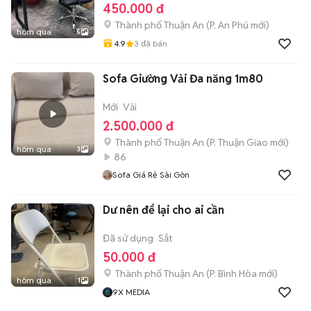
450.000 đ
Thành phố Thuận An
(
P. An Phú
mới)
hôm qua
5
4.9
3
đã bán
Sofa Giường Vải Đa năng 1m80
Mới
Vải
2.500.000 đ
Thành phố Thuận An
(
P. Thuận Giao
mới)
hôm qua
3
86
Sofa Giá Rẻ Sài Gòn
Dư nên để lại cho ai cần
Đã sử dụng
Sắt
50.000 đ
Thành phố Thuận An
(
P. Bình Hòa
mới)
hôm qua
1
9X MEDIA