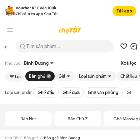
Voucher KFC đến 100k
Tải app
Chỉ có trên app Chợ Tốt
Khu vực:
Bình Dương
Xoá lọc
Bàn ghế
Giá
Loại sản phẩm
Chất liệu
Lọc
Loại sản phẩm:
Ghế đẩu
Ghế dựa
Ghế văn phòng
Ghế m
Bàn Học
Bàn Chữ Z
Ghế Massag
Chợ Tốt
Bàn ghế
Bàn ghế Bình Dương