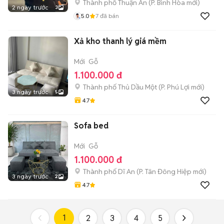
Thành phố Thuận An
(
P. Bình Hòa
mới)
2 ngày trước
3
5.0
7
đã bán
Xả kho thanh lý giá mềm
Mới
Gỗ
1.100.000 đ
Thành phố Thủ Dầu Một
(
P. Phú Lợi
mới)
3 ngày trước
5
4.7
Sofa bed
Mới
Gỗ
1.100.000 đ
Thành phố Dĩ An
(
P. Tân Đông Hiệp
mới)
3 ngày trước
2
4.7
1
2
3
4
5