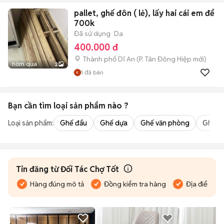
pallet, ghế đôn ( lẻ), lấy hai cái em để
700k
Đã sử dụng
Da
400.000 đ
Thành phố Dĩ An
(
P. Tân Đông Hiệp
mới)
hôm qua
2
1
đã bán
Bạn cần tìm
loại sản phẩm
nào ?
Loại sản phẩm:
Ghế đẩu
Ghế dựa
Ghế văn phòng
Ghế m
Tin đăng từ Đối Tác Chợ Tốt
Hàng đúng mô tả
Đồng kiểm tra hàng
Địa điểm bán