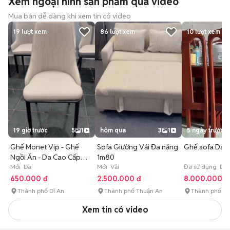
Xem ngoại hình sản phẩm qua video
Mua bán dễ dàng khi xem tin có video
19
lượt xem
86
lượt xem
10
lượt xem
19 giờ trước
5
1
hôm qua
3
1
5 ngày trước
Ghế Monet Vip - Ghế
Sofa Giường Vải Đa năng
Ghế sofa Da N
Ngồi Ăn - Da Cao Cấp
1m80
Nhập Khẩu
Mới Da
Mới Vải
Đã sử dụng Da
650.000 đ
2.500.000 đ
8.000.000 đ
Thành phố Dĩ An
Thành phố Thuận An
Thành phố Th
Xem tin có video