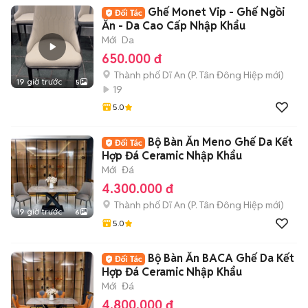
Ghế Monet Vip - Ghế Ngồi
Ăn - Da Cao Cấp Nhập Khẩu
Mới
Da
650.000 đ
Thành phố Dĩ An
(
P. Tân Đông Hiệp
mới)
19 giờ trước
5
19
5.0
Bộ Bàn Ăn Meno Ghế Da Kết
Hợp Đá Ceramic Nhập Khẩu
Mới
Đá
4.300.000 đ
Thành phố Dĩ An
(
P. Tân Đông Hiệp
mới)
19 giờ trước
6
5.0
Bộ Bàn Ăn BACA Ghế Da Kết
Hợp Đá Ceramic Nhập Khẩu
Mới
Đá
4.800.000 đ