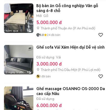
Bộ bàn ăn Gỗ công nghiệp Vân gỗ
sáng 6-8 chỗ
Mới
Gỗ
5.000.000 đ
Thành phố Thuận An
(
P. An Phú
mới)
hôm qua
5
5.0
24
đã bán
Ghế sofa Vải Xám Hiện đại Dễ vệ sinh
Đã sử dụng
Vải
3.000.000 đ
Thành phố Thủ Dầu Một
(
P. Phú Lợi
mới)
2 ngày trước
5
N
1
đã bán
Ghế massage OSANNO OS-2000 Da
cao cấp Nâu
Đã sử dụng
6.000.000 đ