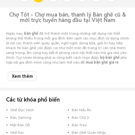
Chợ Tốt - Chợ mua bán, thanh lý Bàn ghế cũ &
mới trực tuyến hàng đầu tại Việt Nam
Ngày nay,
bàn ghế
đã trở thành một trong những vật dụng nội thất
không thể thiếu trong mỗi gia đình. Bên cạnh các mục đích sử dụng chính
là nơi các thành viên quây quần, nghỉ ngơi, dùng bữa, giải trí hay tiếp
khách thì bàn ghế còn được coi như một món đồ trang trí căn nhà thêm
sang trọng, ấm cúng hay bất kì phong cách nội thất nào mà gia chủ yêu
thích. Tuy nhiên không phải ai cũng biết cách chọn được
bộ bàn ghế
phù
hợp với gia đình mình cũng như làm thế nào để
mua bàn ghế giá rẻ
.
Cùng Chợ Tốt khám phá các kiểu bàn ghế thông dụng hiện nay để có
thêm kiến thức cho mình nhé!
Xem thêm
Các từ khóa phổ biến
Ghế Đọc Sách
Bàn Nấu Ăn
Bàn Gaming
Bàn Chữ U
Mặt Bàn Gỗ
Bàn Treo
Ghế Bar
Bàn Ghế Quán Nhậu