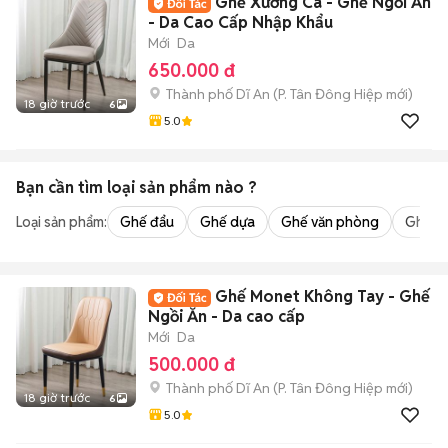
Ghế Xương Cá - Ghế Ngồi Ăn
- Da Cao Cấp Nhập Khẩu
Mới
Da
650.000 đ
Thành phố Dĩ An
(
P. Tân Đông Hiệp
mới)
18 giờ trước
6
5.0
Bạn cần tìm
loại sản phẩm
nào ?
Loại sản phẩm:
Ghế đẩu
Ghế dựa
Ghế văn phòng
Ghế m
Ghế Monet Không Tay - Ghế
Ngồi Ăn - Da cao cấp
Mới
Da
500.000 đ
Thành phố Dĩ An
(
P. Tân Đông Hiệp
mới)
18 giờ trước
6
5.0