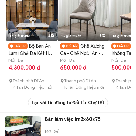
17 giờ trước
6
18 giờ trước
6
18 giờ trước
Bộ Bàn Ăn
Ghế Xương
G
Lami Ghế Da Kết Hợp
Cá - Ghế Ngồi Ăn -
Không Tay 
Đá Ceramic Nhập
Mới
Đá
Da Cao Cấp Nhập
Mới
Da
Ngồi Ăn - 
Mới
Da
4.300.000 đ
650.000 đ
500.000 
Khẩu
Khẩu
Thành phố Dĩ An
Thành phố Dĩ An
Thành phố
P. Tân Đông Hiệp mới
P. Tân Đông Hiệp mới
P. Tân Đôn
Lọc với Tin đăng từ Đối Tác Chợ Tốt
Bàn làm việc 1m2x60x75
Mới
Gỗ