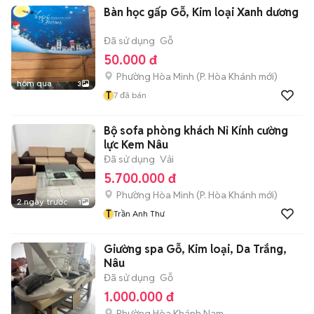
Bàn học gấp Gỗ, Kim loại Xanh dương
Đã sử dụng
Gỗ
50.000 đ
Phường Hòa Minh
(
P. Hòa Khánh
mới)
hôm qua
3
T
7
đã bán
Bộ sofa phòng khách Nỉ Kính cường
lực Kem Nâu
Đã sử dụng
Vải
5.700.000 đ
Phường Hòa Minh
(
P. Hòa Khánh
mới)
2 ngày trước
1
T
Trần Anh Thư
Giường spa Gỗ, Kim loại, Da Trắng,
Nâu
Đã sử dụng
Gỗ
1.000.000 đ
Phường Hòa Khánh Nam