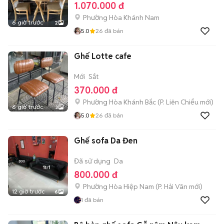
1.070.000 đ
Phường Hòa Khánh Nam
6 giờ trước
2
5.0
26
đã bán
Ghế Lotte cafe
Mới
Sắt
370.000 đ
Phường Hòa Khánh Bắc
(
P. Liên Chiểu
mới)
6 giờ trước
3
5.0
26
đã bán
Ghế sofa Da Đen
Đã sử dụng
Da
800.000 đ
Phường Hòa Hiệp Nam
(
P. Hải Vân
mới)
12 giờ trước
6
1
đã bán