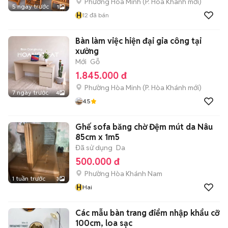
Phường Hòa Minh
(
P. Hòa Khánh
mới)
5 ngày trước
1
H
12
đã bán
Bàn làm việc hiện đại gia công tại
xưởng
Mới
Gỗ
1.845.000 đ
Phường Hòa Minh
(
P. Hòa Khánh
mới)
7 ngày trước
4
4.5
Ghế sofa băng chờ Đệm mút da Nâu
85cm x 1m5
Đã sử dụng
Da
500.000 đ
Phường Hòa Khánh Nam
1 tuần trước
3
H
Hai
Các mẫu bàn trang điểm nhập khẩu cỡ
100cm, loa sạc