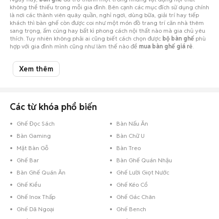
không thể thiếu trong mỗi gia đình. Bên cạnh các mục đích sử dụng chính
là nơi các thành viên quây quần, nghỉ ngơi, dùng bữa, giải trí hay tiếp
khách thì bàn ghế còn được coi như một món đồ trang trí căn nhà thêm
sang trọng, ấm cúng hay bất kì phong cách nội thất nào mà gia chủ yêu
thích. Tuy nhiên không phải ai cũng biết cách chọn được
bộ bàn ghế
phù
hợp với gia đình mình cũng như làm thế nào để
mua bàn ghế giá rẻ
.
Cùng Chợ Tốt khám phá các kiểu bàn ghế thông dụng hiện nay để có
thêm kiến thức cho mình nhé!
Xem thêm
Các từ khóa phổ biến
Ghế Đọc Sách
Bàn Nấu Ăn
Bàn Gaming
Bàn Chữ U
Mặt Bàn Gỗ
Bàn Treo
Ghế Bar
Bàn Ghế Quán Nhậu
Bàn Ghế Quán Ăn
Ghế Lười Giọt Nước
Ghế Kiểu
Ghế Kéo Cổ
Ghế Inox Thấp
Ghế Gác Chân
Ghế Dã Ngoại
Ghế Bench