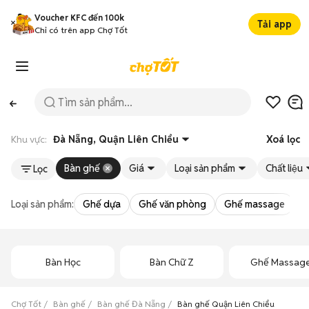
Voucher KFC đến 100k
Tải app
Chỉ có trên app Chợ Tốt
Khu vực:
Đà Nẵng, Quận Liên Chiểu
Xoá lọc
Bàn ghế
Giá
Loại sản phẩm
Chất liệu
Lọc
Loại sản phẩm:
Ghế dựa
Ghế văn phòng
Ghế massage
S
Bàn Học
Bàn Chữ Z
Ghế Massag
Chợ Tốt
Bàn ghế
Bàn ghế Đà Nẵng
Bàn ghế Quận Liên Chiểu