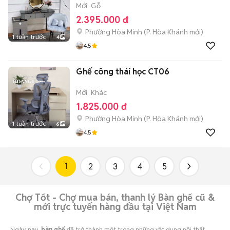
Mới
Gỗ
2.395.000 đ
Phường Hòa Minh
(
P. Hòa Khánh
mới)
1 tuần trước
4
4.5
Ghế công thái học CT06
Mới
Khác
1.825.000 đ
Phường Hòa Minh
(
P. Hòa Khánh
mới)
1 tuần trước
6
4.5
1
2
3
4
5
Chợ Tốt - Chợ mua bán, thanh lý Bàn ghế cũ &
mới trực tuyến hàng đầu tại Việt Nam
Ngày nay,
bàn ghế
đã trở thành một trong những vật dụng nội thất