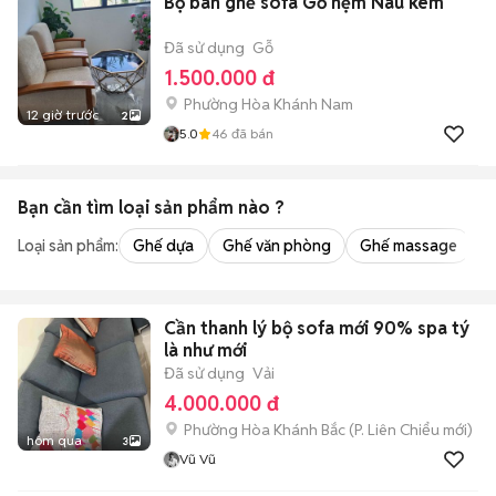
Bộ bàn ghế sofa Gỗ nệm Nâu kem
Đã sử dụng
Gỗ
1.500.000 đ
Phường Hòa Khánh Nam
12 giờ trước
2
5.0
46
đã bán
Bạn cần tìm
loại sản phẩm
nào ?
Loại sản phẩm:
Ghế dựa
Ghế văn phòng
Ghế massage
S
Cần thanh lý bộ sofa mới 90% spa tý
là như mới
Đã sử dụng
Vải
4.000.000 đ
Phường Hòa Khánh Bắc
(
P. Liên Chiểu
mới)
hôm qua
3
Vũ Vũ