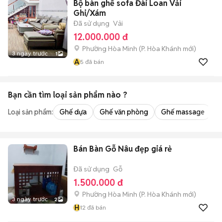
Bộ bàn ghế sofa Đài Loan Vải
Ghi/Xám
Đã sử dụng
Vải
12.000.000 đ
Phường Hòa Minh
(
P. Hòa Khánh
mới)
3 ngày trước
1
A
5
đã bán
Bạn cần tìm
loại sản phẩm
nào ?
Loại sản phẩm:
Ghế dựa
Ghế văn phòng
Ghế massage
S
Bán Bàn Gỗ Nâu đẹp giá rẻ
Đã sử dụng
Gỗ
1.500.000 đ
Phường Hòa Minh
(
P. Hòa Khánh
mới)
3 ngày trước
2
H
12
đã bán