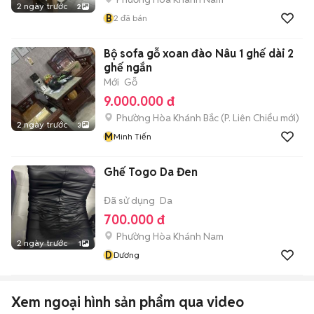
2 ngày trước
2
B
2
đã bán
Bộ sofa gỗ xoan đào Nâu 1 ghế dài 2
ghế ngắn
Mới
Gỗ
9.000.000 đ
Phường Hòa Khánh Bắc
(
P. Liên Chiểu
mới)
2 ngày trước
3
M
Minh Tiến
Ghế Togo Da Đen
Đã sử dụng
Da
700.000 đ
Phường Hòa Khánh Nam
2 ngày trước
1
D
Dương
Xem ngoại hình sản phẩm qua video