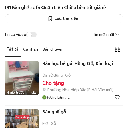
181 Bàn ghế sofa Quận Liên Chiểu bền tốt giá rẻ
Lưu tìm kiếm
Tin có video
Tin mới nhất
Tất cả
Cá nhân
Bán chuyên
Bàn học bé gái Hồng Gỗ, Kim loại
Đã sử dụng
Gỗ
Cho tặng
Phường Hòa Hiệp Bắc
(
P. Hải Vân
mới)
4 giờ trước
5
Sương Lâmthu
Bàn ghế gỗ
Mới
Gỗ