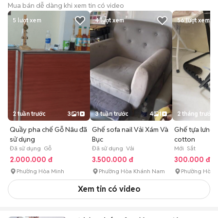
Mua bán dễ dàng khi xem tin có video
5
lượt xem
4
lượt xem
56
lượt xem
2 tuần trước
3
1
3 tuần trước
4
1
2 tháng trước
Quầy pha chế Gỗ Nâu đã
Ghế sofa nail Vải Xám Và
Ghế tựa lưng 
sử dụng
Bục
cotton
Đã sử dụng Gỗ
Đã sử dụng Vải
Mới Sắt
2.000.000 đ
3.500.000 đ
300.000 đ
Phường Hòa Minh
Phường Hòa Khánh Nam
Phường Hòa 
Xem tin có video