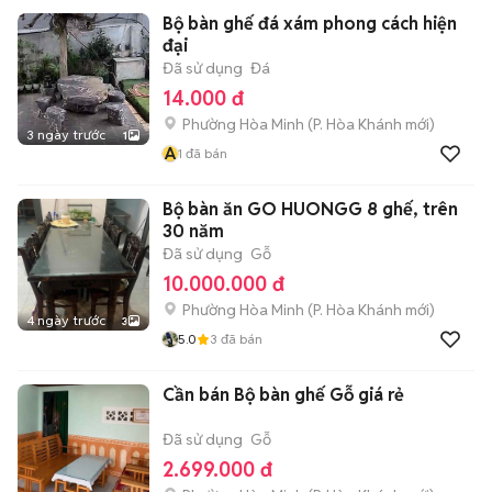
Bộ bàn ghế đá xám phong cách hiện
đại
Đã sử dụng
Đá
14.000 đ
Phường Hòa Minh
(
P. Hòa Khánh
mới)
3 ngày trước
1
A
1
đã bán
Bộ bàn ăn GO HUONGG 8 ghế, trên
30 năm
Đã sử dụng
Gỗ
10.000.000 đ
Phường Hòa Minh
(
P. Hòa Khánh
mới)
4 ngày trước
3
5.0
3
đã bán
Cần bán Bộ bàn ghế Gỗ giá rẻ
Đã sử dụng
Gỗ
2.699.000 đ