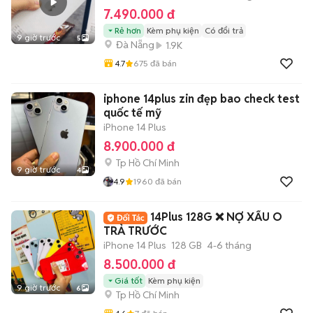
7.490.000 đ
Rẻ hơn
Kèm phụ kiện
Có đổi trả
9 giờ trước
5
Đà Nẵng
1.9K
4.7
675
đã bán
iphone 14plus zin đẹp bao check test
quốc tế mỹ
iPhone 14 Plus
8.900.000 đ
Tp Hồ Chí Minh
9 giờ trước
4
4.9
1960
đã bán
14Plus 128G ❌ NỢ XẤU O
TRẢ TRƯỚC
iPhone 14 Plus
128 GB
4-6 tháng
8.500.000 đ
Giá tốt
Kèm phụ kiện
9 giờ trước
6
Tp Hồ Chí Minh