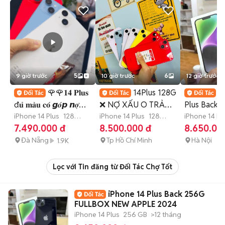
9 giờ trước
5
10 giờ trước
6
12 giờ trước
🌹🌹𝟏𝟒 𝐏𝐥𝐮𝐬
14Plus 128G
i
đ𝐮̉ 𝐦𝐚̀𝐮 𝐜𝐨́ 𝙜𝒐́𝙥 𝙣𝒐̛̣
❌ NỢ XẤU O TRẢ
Plus Back 
𝒙𝙖̂́𝒖
iPhone 14 Plus
128
TRƯỚC
iPhone 14 Plus
128
FULLBOX 
iPhone 14 Pl
GB
7-12 tháng
GB
4-6 tháng
GB
>12 thá
7.490.000 đ
8.500.000 đ
8.650.00
APPLE 202
Đà Nẵng
Tp Hồ Chí Minh
Hà Nội
1.9K
Lọc với Tin đăng từ Đối Tác Chợ Tốt
iPhone 14 Plus Back 256G
FULLBOX NEW APPLE 2024
iPhone 14 Plus
256 GB
>12 tháng