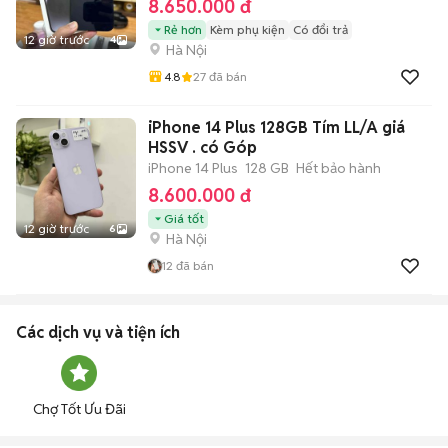
8.650.000 đ
Rẻ hơn
Kèm phụ kiện
Có đổi trả
12 giờ trước
4
Hà Nội
4.8
27
đã bán
iPhone 14 Plus 128GB Tím LL/A giá
HSSV . có Góp
iPhone 14 Plus
128 GB
Hết bảo hành
8.600.000 đ
Giá tốt
12 giờ trước
6
Hà Nội
12
đã bán
Các dịch vụ và tiện ích
Chợ Tốt Ưu Đãi