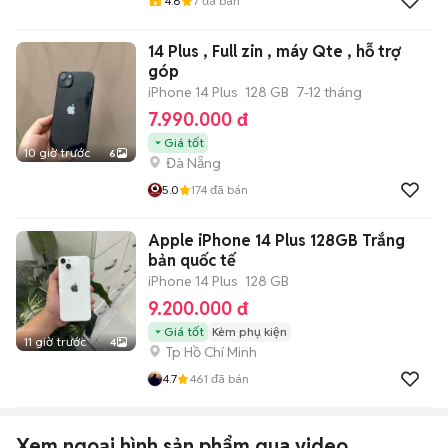
4.6
7
đã bán
14 Plus , Full zin , máy Qte , hỗ trợ
góp
iPhone 14 Plus
128 GB
7-12 tháng
7.990.000 đ
Giá tốt
10 giờ trước
6
Đà Nẵng
5.0
174
đã bán
Apple iPhone 14 Plus 128GB Trắng
bản quốc tế
iPhone 14 Plus
128 GB
9.200.000 đ
Giá tốt
Kèm phụ kiện
11 giờ trước
4
Tp Hồ Chí Minh
4.7
461
đã bán
Xem ngoại hình sản phẩm qua video