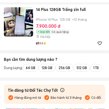
14 Plus 128GB Trắng zin full
iPhone 14 Plus
128 GB
>12 tháng
7.900.000 đ
Giá tốt
Có quà tặng
12 giờ trước
4
Hà Nội
3.5
Bạn cần tìm
dung lượng
nào ?
Dung lượng:
64 GB
128 GB
256 GB
512 GB
1 TB
2 
Tin đăng từ Đối Tác Chợ Tốt
Hàng đúng mô tả
Bảo hành từ 3 tháng
Có đổi trả