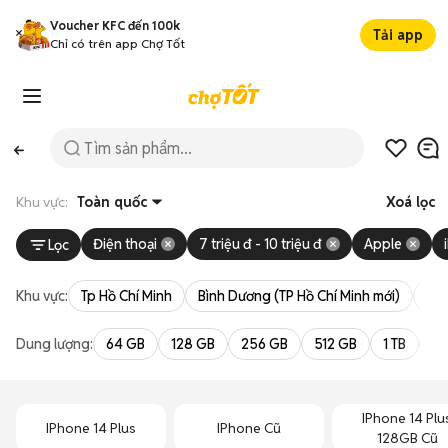
Voucher KFC đến 100k
Tải app
Chỉ có trên app Chợ Tốt
Khu vực:
Toàn quốc
Xoá lọc
Điện thoại
7 triệu đ - 10 triệu đ
Apple
Lọc
Khu vực:
Tp Hồ Chí Minh
Bình Dương (TP Hồ Chí Minh mới)
Bà 
Dung lượng:
64 GB
128 GB
256 GB
512 GB
1 TB
2 
IPhone 14 Plu
IPhone 14 Plus
IPhone Cũ
128GB Cũ