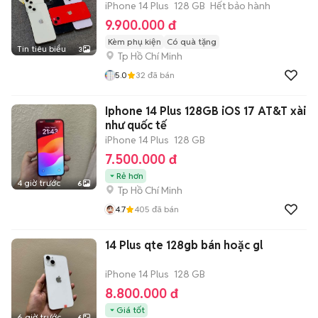
iPhone 14 Plus
128 GB
Hết bảo hành
9.900.000 đ
Kèm phụ kiện
Có quà tặng
Tin tiêu biểu
3
Tp Hồ Chí Minh
5.0
32
đã bán
Iphone 14 Plus 128GB iOS 17 AT&T xài
như quốc tế
iPhone 14 Plus
128 GB
7.500.000 đ
Rẻ hơn
4 giờ trước
6
Tp Hồ Chí Minh
4.7
405
đã bán
14 Plus qte 128gb bán hoặc gl
iPhone 14 Plus
128 GB
8.800.000 đ
Giá tốt
6 giờ trước
6