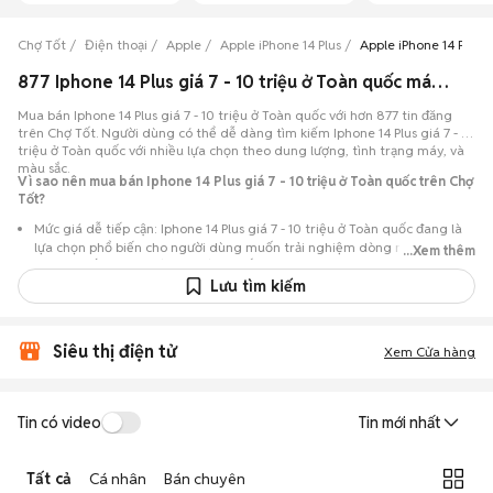
Chợ Tốt
Điện thoại
Apple
Apple iPhone 14 Plus
Apple iPhone 14 Plus g
877 Iphone 14 Plus giá 7 - 10 triệu ở Toàn quốc máy đẹp đang bán 08/2026
Mua bán Iphone 14 Plus giá 7 - 10 triệu ở Toàn quốc với hơn 877 tin đăng
trên Chợ Tốt. Người dùng có thể dễ dàng tìm kiếm Iphone 14 Plus giá 7 - 10
triệu ở Toàn quốc với nhiều lựa chọn theo dung lượng, tình trạng máy, và
màu sắc.
Vì sao nên mua bán Iphone 14 Plus giá 7 - 10 triệu ở Toàn quốc trên Chợ
Tốt?
Mức giá dễ tiếp cận: Iphone 14 Plus giá 7 - 10 triệu ở Toàn quốc đang là
lựa chọn phổ biến cho người dùng muốn trải nghiệm dòng máy này với
...Xem thêm
chi phí thấp hơn so với khi mới ra mắt.
Lưu tìm kiếm
Nhiều lựa chọn trong tầm giá: Nhiều tin đăng Iphone 14 Plus giá 7 - 10
triệu ở Toàn quốc,… với đủ các phiên bản dung lượng 128GB,256GB,
512GB, 1TB, từ máy like new 99% đến máy đã qua sử dụng.
Siêu thị điện tử
Xem Cửa hàng
Chủ động kiểm tra máy: Dễ dàng hẹn gặp để kiểm tra ngoại hình và
tình trạng máy trước khi mua.
Mua bán nhanh chóng: Giao dịch trực tiếp, ít thủ tục, chốt nhanh khi hai
Tin có video
Tin mới nhất
bên đồng ý.
Tất cả
Cá nhân
Bán chuyên