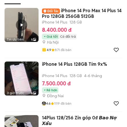
iPhone 14 Pro Max 14 Plus 14
Pro 128GB 256GB 512GB
iPhone 14 Plus
128 GB
8.400.000 đ
Giá tốt
Có đổi trả
Tin ưu tiên
5
Hà Nội
4.9
871
đã bán
iPhone 14 Plus 128GB Tím 9x%
iPhone 14 Plus
128 GB
4-6 tháng
7.500.000 đ
Rẻ hơn
3 giờ trước
6
Đồng Nai
4.6
1119
đã bán
14Plus 128/256 Zin góp 0₫ 𝘽𝙖𝙤 𝙉𝙤̛̣
𝙓𝙖̂́𝙪