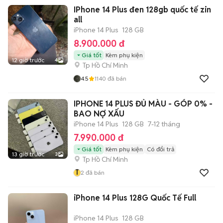
IPhone 14 Plus đen 128gb quốc tế zin
all
iPhone 14 Plus
128 GB
8.900.000 đ
Giá tốt
Kèm phụ kiện
12 giờ trước
4
Tp Hồ Chí Minh
4.5
1140
đã bán
IPHONE 14 PLUS ĐỦ MÀU - GÓP 0% -
BAO NỢ XẤU
iPhone 14 Plus
128 GB
7-12 tháng
7.990.000 đ
Giá tốt
Kèm phụ kiện
Có đổi trả
13 giờ trước
3
Tp Hồ Chí Minh
T
2
đã bán
iPhone 14 Plus 128G Quốc Tế Full
iPhone 14 Plus
128 GB