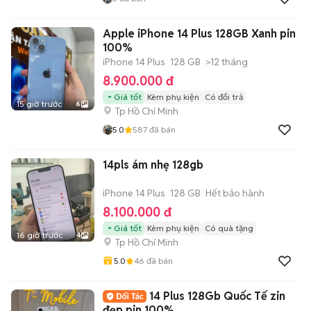
Apple iPhone 14 Plus 128GB Xanh pin
100%
iPhone 14 Plus
128 GB
>12 tháng
8.900.000 đ
Giá tốt
Kèm phụ kiện
Có đổi trả
15 giờ trước
6
Tp Hồ Chí Minh
5.0
587
đã bán
14pls ám nhẹ 128gb
iPhone 14 Plus
128 GB
Hết bảo hành
8.100.000 đ
Giá tốt
Kèm phụ kiện
Có quà tặng
16 giờ trước
4
Tp Hồ Chí Minh
5.0
46
đã bán
14 Plus 128Gb Quốc Tế zin
đẹp pin 100%