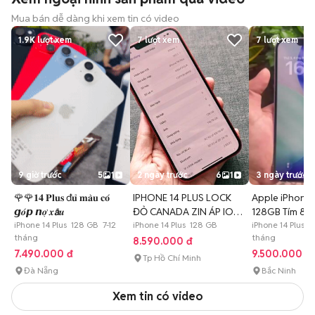
Mua bán dễ dàng khi xem tin có video
1.9K
lượt xem
7
lượt xem
7
lượt xem
9 giờ trước
5
1
2 ngày trước
6
1
3 ngày trước
🌹🌹𝟏𝟒 𝐏𝐥𝐮𝐬 đ𝐮̉ 𝐦𝐚̀𝐮 𝐜𝐨́
IPHONE 14 PLUS LOCK
Apple iPhone 
𝙜𝒐́𝙥 𝙣𝒐̛̣ 𝒙𝙖̂́𝒖
ĐỎ CANADA ZIN ÁP IOS
128GB Tím 8
iPhone 14 Plus 128 GB 7-12
17 HIẾM
iPhone 14 Plus 128 GB
iPhone 14 Plus 
tháng
tháng
8.590.000 đ
7.490.000 đ
9.500.000 đ
Tp Hồ Chí Minh
Đà Nẵng
Bắc Ninh
Xem tin có video