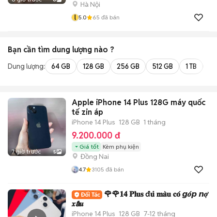
Hà Nội
l
5.0
65
đã bán
Bạn cần tìm
dung lượng
nào ?
Dung lượng:
64 GB
128 GB
256 GB
512 GB
1 TB
2 
Apple iPhone 14 Plus 128G máy quốc
tế zin áp
iPhone 14 Plus
128 GB
1 tháng
9.200.000 đ
Giá tốt
Kèm phụ kiện
7 giờ trước
5
Đồng Nai
4.7
3105
đã bán
🌹🌹𝟏𝟒 𝐏𝐥𝐮𝐬 đ𝐮̉ 𝐦𝐚̀𝐮 𝐜𝐨́ 𝙜𝒐́𝙥 𝙣𝒐̛̣
𝒙𝙖̂́𝒖
iPhone 14 Plus
128 GB
7-12 tháng