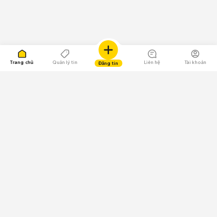
Trang chủ
Quản lý tin
Liên hệ
Tài khoản
Đăng tin
109.000 Bình chọn
Tải ứng dụng Chợ Tốt
Về Chợ Tốt
Quy chế sàn