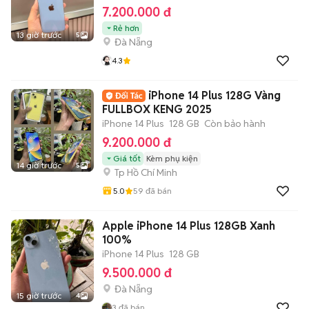
7.200.000 đ
Rẻ hơn
13 giờ trước
5
Đà Nẵng
4.3
iPhone 14 Plus 128G Vàng
FULLBOX KENG 2025
iPhone 14 Plus
128 GB
Còn bảo hành
9.200.000 đ
Giá tốt
Kèm phụ kiện
14 giờ trước
5
Tp Hồ Chí Minh
5.0
59
đã bán
Apple iPhone 14 Plus 128GB Xanh
100%
iPhone 14 Plus
128 GB
9.500.000 đ
Đà Nẵng
15 giờ trước
4
3
đã bán