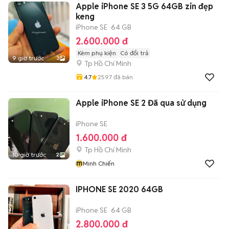
Apple iPhone SE 3 5G 64GB zin đẹp
keng
iPhone SE
64 GB
2.600.000 đ
Kèm phụ kiện
Có đổi trả
9 giờ trước
3
Tp Hồ Chí Minh
4.7
2597
đã bán
Apple iPhone SE 2 Đã qua sử dụng
iPhone SE
1.600.000 đ
Tp Hồ Chí Minh
10 giờ trước
2
m
Minh Chiến
IPHONE SE 2020 64GB
iPhone SE
64 GB
2.800.000 đ