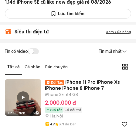
1.146 iPhone SE cũ like new đẹp giá rẻ 08/2026
Lưu tìm kiếm
Siêu thị điện tử
Xem Cửa hàng
Tin có video
Tin mới nhất
Tất cả
Cá nhân
Bán chuyên
iPhone 11 Pro iPhone Xs
iPhone iPhone 8 iPhone 7
iPhone SE
64 GB
2.000.000 đ
Giá tốt
Có đổi trả
Tin ưu tiên
5
Hà Nội
4.9
871
đã bán