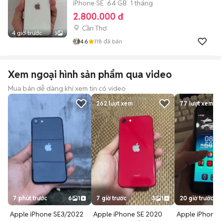
iPhone SE
64 GB
1 tháng
2.800.000 đ
Cần Thơ
4 giờ trước
3
4.6
118
đã bán
Xem ngoại hình sản phẩm qua video
Mua bán dễ dàng khi xem tin có video
262
lượt xem
77
lượt xem
7 phút trước
6
1
7 giờ trước
3
1
20 giờ trước
Apple iPhone SE3/2022
Apple iPhone SE 2020
Apple iPhone