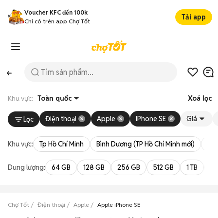
Voucher KFC đến 100k
Tải app
Chỉ có trên app Chợ Tốt
Khu vực:
Toàn quốc
Xoá lọc
Điện thoại
Apple
iPhone SE
Giá
Lọc
Khu vực:
Tp Hồ Chí Minh
Bình Dương (TP Hồ Chí Minh mới)
Bà 
Dung lượng:
64 GB
128 GB
256 GB
512 GB
1 TB
2 
Chợ Tốt
Điện thoại
Apple
Apple iPhone SE