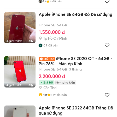
4.4
4
đã bán
Apple iPhone SE 64GB Đỏ Đã sử dụng
iPhone SE
64 GB
1.550.000 đ
Tp Hồ Chí Minh
4 giờ trước
6
109
đã bán
iPhone SE 2020 QT - 64GB -
Pin 76% - Màn ép Kính
iPhone SE
64 GB
3 tháng
2.200.000 đ
Giá tốt
Kèm phụ kiện
4 giờ trước
6
Cần Thơ
4.8
249
đã bán
Apple iPhone SE 2022 64GB Trắng Đã
qua sử dụng