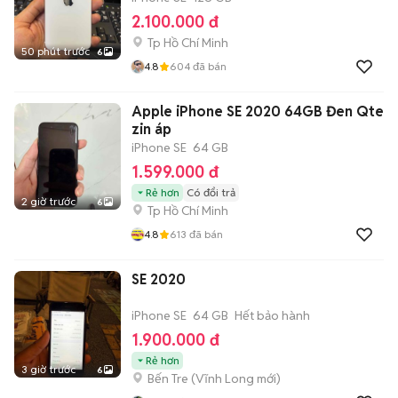
2.100.000 đ
Tp Hồ Chí Minh
50 phút trước
6
4.8
604
đã bán
Apple iPhone SE 2020 64GB Đen Qte
zin áp
iPhone SE
64 GB
1.599.000 đ
Rẻ hơn
Có đổi trả
2 giờ trước
6
Tp Hồ Chí Minh
4.8
613
đã bán
SE 2020
iPhone SE
64 GB
Hết bảo hành
1.900.000 đ
Rẻ hơn
3 giờ trước
6
Bến Tre
(
Vĩnh Long
mới)