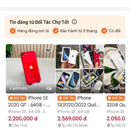
Tin đăng từ Đối Tác Chợ Tốt
Hàng đúng mô tả
Bảo hành từ 3 tháng
Có đổi trả
4 giờ trước
6
1 ngày trước
6
1 ngày trước
iPhone SE
iPhone
i
2020 QT - 64GB - Pin
SE2020/2022 Quốc
32GB Quốc 
76% - Màn ép Kính
iPhone SE
64 GB
3
tế 64/128/256G có
iPhone SE
64 GB
đẹp Fullbo
iPhone SE
3
tháng
2.200.000 đ
2.569.000 đ
2.050.00
ship
Cần Thơ
Tp Hồ Chí Minh
Tp Hồ Chí 