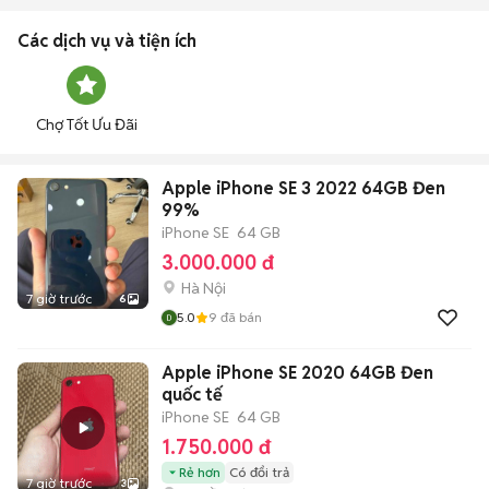
Các dịch vụ và tiện ích
Chợ Tốt Ưu Đãi
Apple iPhone SE 3 2022 64GB Đen
99%
iPhone SE
64 GB
3.000.000 đ
Hà Nội
7 giờ trước
6
5.0
9
đã bán
Apple iPhone SE 2020 64GB Đen
quốc tế
iPhone SE
64 GB
1.750.000 đ
Rẻ hơn
Có đổi trả
7 giờ trước
3