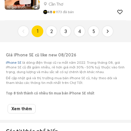
Cần Thơ
10 giờ trước
4
4.8
1173
đã bán
1
2
3
4
5
Giá iPhone SE cũ like new 08/2026
iPhone SE
là dòng điện thoại cũ ra mắt năm 2022. Trong tháng 08, giá
iPhone SE cũ đã giảm nhiều, rẻ hơn giá mới 30% - 50% tuỳ thuộc vào tình
trạng, dung lượng và màu sắc sẽ có sự chênh lệch khác nhau.
Để cập nhật giá và thị trường mua bán iPhone SE cũ, hãy theo dõi và
tham khảo các thông tin mới nhất trên Chợ Tốt.
Top 8 tỉnh thành có nhiều tin mua bán iPhone SE nhất
Số lượng điện
Tỉnh thành
Khoảng giá
Xem thêm
thoại
iPhone SE cũ Tp Hồ Chí
1,8 triệu - 2,2 triệu
607
Minh
iPhone SE cũ Hà Nội