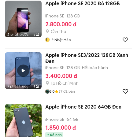
Apple iPhone SE 2020 Đỏ 128GB
iPhone SE
128 GB
2.800.000 đ
Cần Thơ
2 phút trước
5
L
Lê Nhật Hào
Apple iPhone SE3/2022 128GB Xanh
Đen
iPhone SE
128 GB
Hết bảo hành
3.400.000 đ
Tp Hồ Chí Minh
7 phút trước
6
5.0
37
đã bán
Apple iPhone SE 2020 64GB Đen
iPhone SE
64 GB
1.850.000 đ
Rẻ hơn