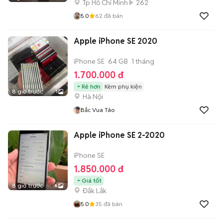
Tp Hồ Chí Minh
262
5.0
62
đã bán
Apple iPhone SE 2020
iPhone SE
64 GB
1 tháng
1.700.000 đ
Rẻ hơn
Kèm phụ kiện
8 giờ trước
1
Hà Nội
Bắc Vua Táo
Apple iPhone SE 2-2020
iPhone SE
1.850.000 đ
Giá tốt
8 giờ trước
6
Đắk Lắk
5.0
35
đã bán