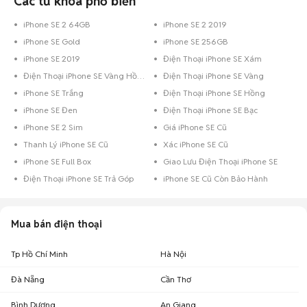
Các từ khóa phổ biến
1,8 triệu - 2,2 triệu
175
iPhone SE cũ Đà Nẵng
1,89 triệu - 2,31 triệu
72
iPhone SE 2 64GB
iPhone SE 2 2019
iPhone SE Gold
iPhone SE 256GB
1,98 triệu - 2,42
iPhone SE cũ Bình Dương
51
triệu
iPhone SE 2019
Điện Thoại iPhone SE Xám
iPhone SE cũ Đồng Nai
1,71 triệu - 2,09 triệu
47
Điện Thoại iPhone SE Vàng Hồng
Điện Thoại iPhone SE Vàng
iPhone SE Trắng
Điện Thoại iPhone SE Hồng
1,67 triệu - 2,04
iPhone SE cũ Đắk Lắk
28
triệu
iPhone SE Đen
Điện Thoại iPhone SE Bạc
2,36 triệu - 2,89
iPhone SE cũ Cần Thơ
iPhone SE 2 Sim
Giá iPhone SE Cũ
27
triệu
Thanh Lý iPhone SE Cũ
Xác iPhone SE Cũ
iPhone SE cũ Bến Tre
1,8 triệu - 2,19 triệu
14
iPhone SE Full Box
Giao Lưu Điện Thoại iPhone SE
Điện Thoại iPhone SE Trả Góp
iPhone SE Cũ Còn Bảo Hành
Khoảng giá iPhone SE cũ theo dung lượng cập nhật 07/08/2026
iPhone SE 64 GB cũ
: 1,8 triệu - 2,2 triệu
Mua bán điện thoại
iPhone SE 128 GB cũ
: 1,98 triệu - 2,42 triệu
iPhone SE 32 GB cũ
: 1,06 triệu - 1,29 triệu
Tp Hồ Chí Minh
Hà Nội
iPhone SE 256 GB cũ
: 2,4 triệu - 2,93 triệu
iPhone SE 16 GB cũ
: 828.000 đ - 1,01 triệu
Đà Nẵng
Cần Thơ
Giá iPhone SE cũ theo màu sắc cập nhật 07/08/2026
Bình Dương
An Giang