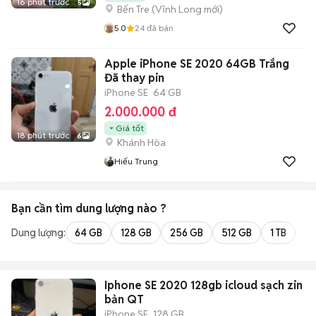
16 phút trước
5
Bến Tre
(
Vĩnh Long
mới)
5.0
24
đã bán
Apple iPhone SE 2020 64GB Trắng
Đã thay pin
iPhone SE
64 GB
2.000.000 đ
Giá tốt
18 phút trước
6
Khánh Hòa
Hiếu Trung
Bạn cần tìm
dung lượng
nào ?
Dung lượng:
64 GB
128 GB
256 GB
512 GB
1 TB
2 
Iphone SE 2020 128gb icloud sạch zin
bản QT
iPhone SE
128 GB