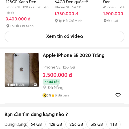
128GB Xanh Đen
64GB Đen quốc tế
Đen
iPhone SE 128 GB Hết bảo
iPhone SE 64 GB
iPhone SE 64 G
hành
1.750.000 đ
1.900.000 đ
3.400.000 đ
Tp Hồ Chí Minh
Gia Lai
Tp Hồ Chí Minh
Xem tin có video
Apple iPhone SE 2020 Trắng
iPhone SE
128 GB
2.500.000 đ
Giá tốt
4 giờ trước
1
Đà Nẵng
k
3.5
8
đã bán
Bạn cần tìm
dung lượng
nào ?
Dung lượng:
64 GB
128 GB
256 GB
512 GB
1 TB
2 