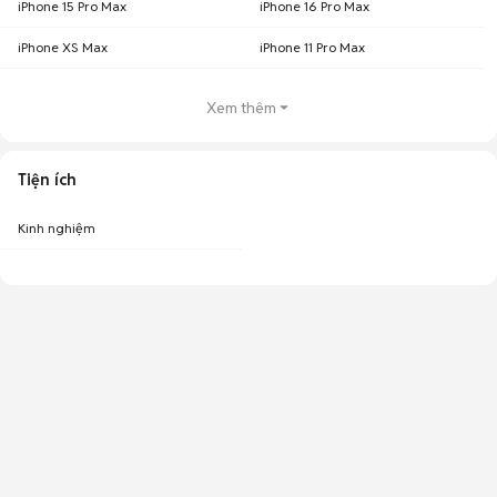
iPhone 15 Pro Max
iPhone 16 Pro Max
Chợ Tốt - Nơi mua bán iPhone SE cũ giá tốt nhất!
iPhone XS Max
iPhone 11 Pro Max
Xem thêm
Tiện ích
Kinh nghiệm