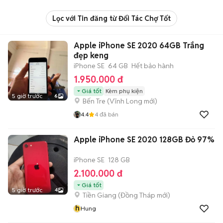
Lọc với Tin đăng từ Đối Tác Chợ Tốt
Apple iPhone SE 2020 64GB Trắng
đẹp keng
iPhone SE
64 GB
Hết bảo hành
1.950.000 đ
Giá tốt
Kèm phụ kiện
5 giờ trước
6
Bến Tre
(
Vĩnh Long
mới)
4.4
4
đã bán
Apple iPhone SE 2020 128GB Đỏ 97%
iPhone SE
128 GB
2.100.000 đ
Giá tốt
5 giờ trước
4
Tiền Giang
(
Đồng Tháp
mới)
h
Hung