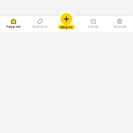
Trang chủ
Quản lý tin
Liên hệ
Tài khoản
Đăng tin
109.000 Bình chọn
Tải ứng dụng Chợ Tốt
Về Chợ Tốt
Quy chế sàn
Chính sách bảo mật
Giải quyết tranh chấp
CÔNG TY TNHH CHỢ TỐT - Người đại diện theo pháp luật:
Nguyễn Trọng Tấn; GPDKKD: 0312120782 do Sở KH & ĐT TP.HCM cấp ngày
11/01/2013;
GPMXH: 185/GP-BTTTT do Bộ Thông tin và Truyền thông