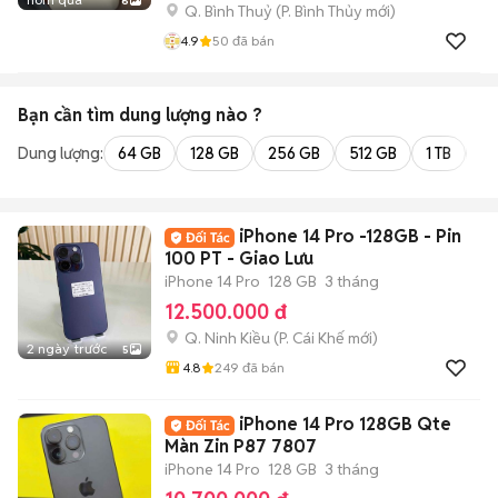
6
Q. Bình Thuỷ
(
P. Bình Thủy
mới)
4.9
50
đã bán
Bạn cần tìm
dung lượng
nào ?
Dung lượng:
64 GB
128 GB
256 GB
512 GB
1 TB
2 
iPhone 14 Pro -128GB - Pin
100 PT - Giao Lưu
iPhone 14 Pro
128 GB
3 tháng
12.500.000 đ
Q. Ninh Kiều
(
P. Cái Khế
mới)
2 ngày trước
5
4.8
249
đã bán
iPhone 14 Pro 128GB Qte
Màn Zin P87 7807
iPhone 14 Pro
128 GB
3 tháng