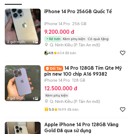
iPhone 14 Pro 256GB Quốc Tế
iPhone 14 Pro
256 GB
9.200.000 đ
Rẻ hơn
Kèm phụ kiện
Có quà tặng
2 giờ trước
5
Q. Ninh Kiều
(
P. Tân An
mới)
4.8
604
đã bán
14 Pro 128GB Tím Qte Mỹ
pin new 100 chip A16 99382
iPhone 14 Pro
128 GB
12.500.000 đ
Kèm phụ kiện
7 giờ trước
5
Q. Ninh Kiều
(
P. Tân An
mới)
5.0
7699
đã bán
Apple iPhone 14 Pro 128GB Vàng
Gold Đã qua sử dụng