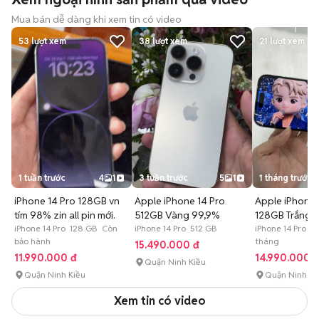
Mua bán dễ dàng khi xem tin có video
53
lượt xem
38
lượt xem
21
lượt xem
1 tuần trước
4
1
3 tuần trước
5
1
1 tháng trước
iPhone 14 Pro 128GB vn
Apple iPhone 14 Pro
Apple iPhone 
tím 98% zin all pin mới.
512GB Vàng 99,9%
128GB Trắng
iPhone 14 Pro 128 GB Còn
iPhone 14 Pro 512 GB
iPhone 14 Pro 1
bảo hành
tháng
15.490.000 đ
11.990.000 đ
14.990.000 
Quận Ninh Kiều
Quận Ninh Kiều
Quận Ninh Ki
Xem tin có video