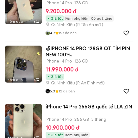
iPhone 14 Pro
128 GB
9.200.000 đ
Giá tốt
Kèm phụ kiện
Có quà tặng
hôm qua
6
Q. Ninh Kiều
(
P. Tân An
mới)
4.9
157
đã bán
🍏IPHONE 14 PRO 128GB QT TÍM PIN
NEW 100%.
iPhone 14 Pro
128 GB
11.990.000 đ
Giá tốt
hôm qua
5
Q. Ninh Kiều
(
P. An Bình
mới)
5.0
12
đã bán
iPhone 14 Pro 256GB quốc tế LLA ZIN
iPhone 14 Pro
256 GB
3 tháng
10.900.000 đ
Giá tốt
Kèm phụ kiện
hôm qua