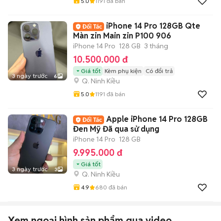
5.0
1191
đã bán
iPhone 14 Pro 128GB Qte
Màn zin Main zin P100 906
iPhone 14 Pro
128 GB
3 tháng
10.500.000 đ
Giá tốt
Kèm phụ kiện
Có đổi trả
3 ngày trước
6
Q. Ninh Kiều
5.0
1191
đã bán
Apple iPhone 14 Pro 128GB
Đen Mỹ Đã qua sử dụng
iPhone 14 Pro
128 GB
9.995.000 đ
Giá tốt
3 ngày trước
3
Q. Ninh Kiều
4.9
680
đã bán
Xem ngoại hình sản phẩm qua video