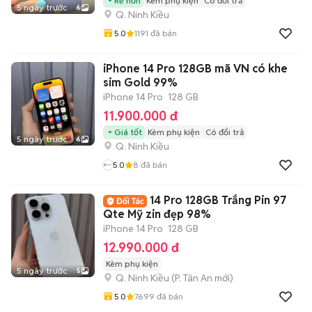
Rẻ hơn
Kèm phụ kiện
Có đổi trả
5 ngày trước
6
Q. Ninh Kiều
5.0
1191
đã bán
iPhone 14 Pro 128GB mã VN có khe
sim Gold 99%
iPhone 14 Pro
128 GB
11.900.000 đ
Giá tốt
Kèm phụ kiện
Có đổi trả
5 ngày trước
6
Q. Ninh Kiều
5.0
8
đã bán
14 Pro 128GB Trắng Pin 97
Qte Mỹ zin đẹp 98%
iPhone 14 Pro
128 GB
12.990.000 đ
Kèm phụ kiện
5 ngày trước
5
Q. Ninh Kiều
(
P. Tân An
mới)
5.0
7699
đã bán