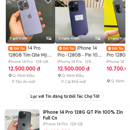
7 giờ trước
5
2 ngày trước
5
2 ngày trước
14 Pro
iPhone 14
i
128GB Tím Qte Mỹ
Pro -128GB - Pin 100
Pro 128GB
pin new 100 chip A16
iPhone 14 Pro
128 GB
PT - Giao Lưu
iPhone 14 Pro
128
Zin P87 7
iPhone 14 Pr
GB
3 tháng
GB
3 tháng
12.500.000 đ
12.500.000 đ
10.700.0
99382
Q. Ninh Kiều
Q. Ninh Kiều
Q. Ninh Ki
P. Tân An mới
P. Cái Khế mới
Lọc với Tin đăng từ Đối Tác Chợ Tốt
iPhone 14 Pro 128G QT Pin 100% Zin
Full Cn
iPhone 14 Pro
128 GB