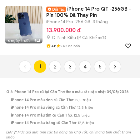
iPhone 14 Pro QT -256GB -
Pin 100% Đã Thay Pin
iPhone 14 Pro
256 GB
3 tháng
13.900.000 đ
Q. Ninh Kiều
(
P. Cái Khế
mới)
6 ngày trước
5
4.8
249
đã bán
1
2
3
4
5
Giá iPhone 14 Pro cũ tại Cần Thơ theo màu sắc cập nhật 09/08/2026
iPhone 14 Pro màu đen cũ Cần Thơ
: 12,5 triệu
iPhone 14 Pro màu vàng cũ Cần Thơ
: 12,5 triệu
iPhone 14 Pro màu tím cũ Cần Thơ
: 12,5 triệu
iPhone 14 Pro màu trắng cũ Cần Thơ
: 12,8 triệu
Lưu ý:
Mức giá dựa trên các tin đăng tại Chợ Tốt, chỉ mang tính chất tham
khảo.