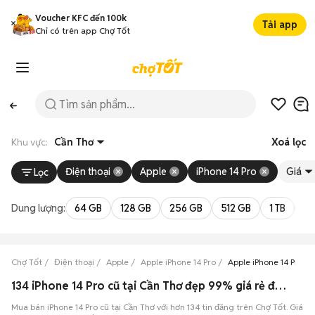
Voucher KFC đến 100k
Tải app
Chỉ có trên app Chợ Tốt
Khu vực:
Cần Thơ
Xoá lọc
Điện thoại
Apple
iPhone 14 Pro
Giá
Lọc
Dung lượng:
64 GB
128 GB
256 GB
512 GB
1 TB
2 
Chợ Tốt
Điện thoại
Apple
Apple iPhone 14 Pro
Apple iPhone 14 Pro C
134 iPhone 14 Pro cũ tại Cần Thơ đẹp 99% giá rẻ đang bán 08/2026
Mua bán iPhone 14 Pro cũ tại Cần Thơ với hơn 134 tin đăng trên Chợ Tốt. Giá