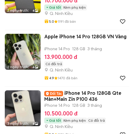
10.700.000 đ
Giá tốt
Kèm phụ kiện
2 ngày trước
6
Q. Ninh Kiều
5.0
1191
đã bán
Apple iPhone 14 Pro 128GB VN Vàng
iPhone 14 Pro
128 GB
3 tháng
13.900.000 đ
Có đổi trả
2 ngày trước
6
Q. Ninh Kiều
4.9
1470
đã bán
iPhone 14 Pro 128GB Qte
Màn+Main Zin P100 436
iPhone 14 Pro
128 GB
3 tháng
10.500.000 đ
Giá tốt
Kèm phụ kiện
Có đổi trả
3 ngày trước
6
Q. Ninh Kiều