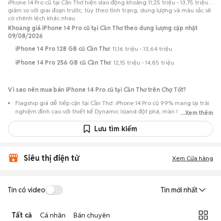
iPhone 14 Pro cũ tại Cần Thơ hiện dao động khoảng 11,25 triệu - 13,75 triệu,
giảm so với giai đoạn trước, tùy theo tình trạng, dung lượng và màu sắc sẽ
có chênh lệch khác nhau.
Khoảng giá iPhone 14 Pro cũ tại Cần Thơ theo dung lượng cập nhật
09/08/2026
iPhone 14 Pro 128 GB cũ Cần Thơ
: 11,16 triệu - 13,64 triệu
iPhone 14 Pro 256 GB cũ Cần Thơ
: 12,15 triệu - 14,85 triệu
Vì sao nên mua bán iPhone 14 Pro cũ tại Cần Thơ trên Chợ Tốt?
Flagship giá dễ tiếp cận tại Cần Thơ: iPhone 14 Pro cũ 99% mang lại trải
nghiệm đỉnh cao với thiết kế Dynamic Island đột phá, màn hình Super
...Xem thêm
Retina XDR OLED 6.1 inch ProMotion 120Hz siêu mượt, chip A16 Bionic
cực mạnh và cụm camera 48MP siêu nét, với mức giá hợp lý hơn rất
Lưu tìm kiếm
nhiều so với khi mới ra mắt.
Nguồn lựa chọn phong phú: Hơn 134 tin đăng tại Cần Thơ, tập trung
Siêu thị điện tử
nhiều ở Quận Ninh Kiều, Cái Răng, Bình Thủy… với các phiên bản 128GB,
Xem Cửa hàng
256GB, 512GB, 1TB và các màu Đen Không Gian (Space Black), Bạc,
Vàng, Tím Đậm (Deep Purple).
Chủ động kiểm tra máy: Dễ dàng hẹn gặp để kiểm tra ngoại hình và
Tin có video
Tin mới nhất
tình trạng máy trước khi mua.
Mua bán nhanh chóng: Giao dịch trực tiếp, ít thủ tục, chốt nhanh khi hai
Tất cả
Cá nhân
Bán chuyên
bên đồng ý.