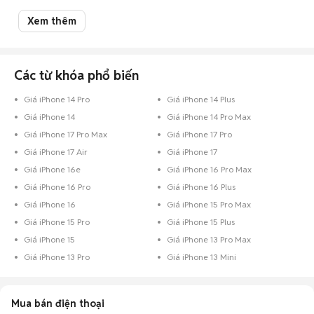
Mua bán iPhone 14 Pro cũ tại Cần Thơ like new, đẹp 99%,
Xem thêm
giá rẻ
Chợ Tốt có 134 tin đăng bán, mua iPhone 14 Pro cũ tại Cần Thơ với nhiều
khoảng giá giúp người dùng dễ dàng tìm kiếm và so sánh giá cả.
Các từ khóa phổ biến
Top 2 mức giá bán iPhone 14 Pro cũ phổ biến tại Cần Thơ
Giá iPhone 14 Pro
Giá iPhone 14 Plus
iPhone 14 Pro giá 10 - 15 triệu Cần Thơ
: 106 điện thoại
Giá iPhone 14
Giá iPhone 14 Pro Max
iPhone 14 Pro giá 7 - 10 triệu Cần Thơ
: 16 điện thoại
Giá iPhone 17 Pro Max
Giá iPhone 17 Pro
Chợ Tốt - Nơi mua bán iPhone 14 Pro cũ tại Cần Thơ giá tốt nhất!
Giá iPhone 17 Air
Giá iPhone 17
Giá iPhone 16e
Giá iPhone 16 Pro Max
Giá iPhone 16 Pro
Giá iPhone 16 Plus
Giá iPhone 16
Giá iPhone 15 Pro Max
Giá iPhone 15 Pro
Giá iPhone 15 Plus
Giá iPhone 15
Giá iPhone 13 Pro Max
Giá iPhone 13 Pro
Giá iPhone 13 Mini
Mua bán điện thoại