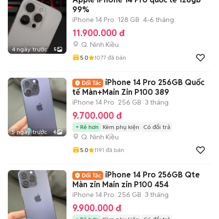
99%
iPhone 14 Pro
128 GB
4-6 tháng
11.900.000 đ
Q. Ninh Kiều
4 ngày trước
5
5.0
1077
đã bán
iPhone 14 Pro 256GB Quốc
tế Màn+Main Zin P100 389
iPhone 14 Pro
256 GB
3 tháng
9.700.000 đ
Rẻ hơn
Kèm phụ kiện
Có đổi trả
5 ngày trước
6
Q. Ninh Kiều
5.0
1191
đã bán
iPhone 14 Pro 256GB Qte
Màn zin Main zin P100 454
iPhone 14 Pro
256 GB
3 tháng
9.900.000 đ