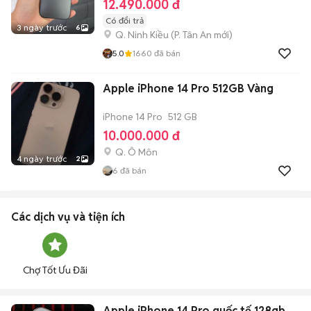
12.490.000 đ
Có đổi trả
3 ngày trước
6
Q. Ninh Kiều
(
P. Tân An
mới)
5.0
1660
đã bán
Apple iPhone 14 Pro 512GB Vàng
iPhone 14 Pro
512 GB
10.000.000 đ
Q. Ô Môn
4 ngày trước
2
6
đã bán
Các dịch vụ và tiện ích
Chợ Tốt Ưu Đãi
Apple iPhone 14 Pro quốc tế 128gb