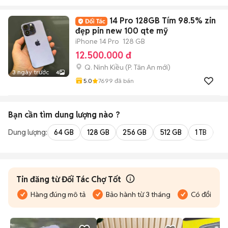
14 Pro 128GB Tím 98.5% zin
đẹp pin new 100 qte mỹ
iPhone 14 Pro
128 GB
12.500.000 đ
Q. Ninh Kiều
(
P. Tân An
mới)
3 ngày trước
4
5.0
7699
đã bán
Bạn cần tìm
dung lượng
nào ?
Dung lượng:
64 GB
128 GB
256 GB
512 GB
1 TB
2 
Tin đăng từ Đối Tác Chợ Tốt
Hàng đúng mô tả
Bảo hành từ 3 tháng
Có đổi trả