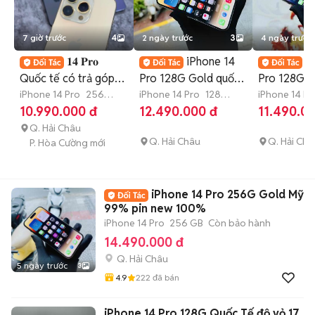
7 giờ trước
4
2 ngày trước
3
4 ngày trước
𝟏𝟒 𝐏𝐫𝐨
iPhone 14
i
Quốc tế có trả góp
Pro 128G Gold quốc
Pro 128G B
cả nợ xấu
iPhone 14 Pro
256
tế likenew 99% rin Áp
iPhone 14 Pro
128
tế Mỹ nguy
iPhone 14 Pr
GB
7-12 tháng
GB
Còn bảo hành
GB
Còn bảo
10.990.000 đ
12.490.000 đ
11.490.0
Q. Hải Châu
Q. Hải Châu
Q. Hải Châ
P. Hòa Cường mới
iPhone 14 Pro 256G Gold Mỹ
99% pin new 100%
iPhone 14 Pro
256 GB
Còn bảo hành
14.490.000 đ
Q. Hải Châu
5 ngày trước
3
4.9
222
đã bán
iPhone 14 Pro 128G Quốc Tế độ vỏ 17