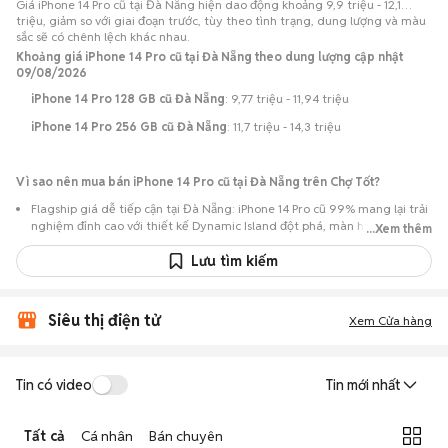
Giá iPhone 14 Pro cũ tại Đà Nẵng hiện dao động khoảng 9,9 triệu - 12,1
triệu, giảm so với giai đoạn trước, tùy theo tình trạng, dung lượng và màu
sắc sẽ có chênh lệch khác nhau.
Khoảng giá iPhone 14 Pro cũ tại Đà Nẵng theo dung lượng cập nhật
09/08/2026
iPhone 14 Pro 128 GB cũ Đà Nẵng
: 9,77 triệu - 11,94 triệu
iPhone 14 Pro 256 GB cũ Đà Nẵng
: 11,7 triệu - 14,3 triệu
Vì sao nên mua bán iPhone 14 Pro cũ tại Đà Nẵng trên Chợ Tốt?
Flagship giá dễ tiếp cận tại Đà Nẵng: iPhone 14 Pro cũ 99% mang lại trải
nghiệm đỉnh cao với thiết kế Dynamic Island đột phá, màn hình Super
...Xem thêm
Retina XDR OLED 6.1 inch ProMotion 120Hz siêu mượt, chip A16 Bionic
cực mạnh và cụm camera 48MP siêu nét, với mức giá hợp lý hơn rất
Lưu tìm kiếm
nhiều so với khi mới ra mắt.
Nguồn lựa chọn phong phú: Hơn 177 tin đăng tại Đà Nẵng, tập trung
Siêu thị điện tử
nhiều ở Quận Hải Châu, Thanh Khê, Sơn Trà, Liên Chiểu… với các phiên
Xem Cửa hàng
bản 128GB, 256GB, 512GB, 1TB và các màu Đen Không Gian (Space
Black), Bạc, Vàng, Tím Đậm (Deep Purple).
Chủ động kiểm tra máy: Dễ dàng hẹn gặp để kiểm tra ngoại hình và
Tin có video
Tin mới nhất
tình trạng máy trước khi mua.
Mua bán nhanh chóng: Giao dịch trực tiếp, ít thủ tục, chốt nhanh khi hai
Tất cả
Cá nhân
Bán chuyên
bên đồng ý.