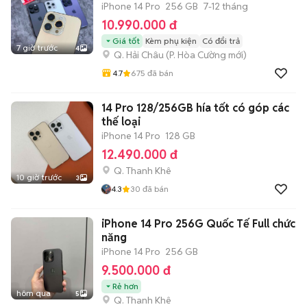
iPhone 14 Pro
256 GB
7-12 tháng
10.990.000 đ
Giá tốt
Kèm phụ kiện
Có đổi trả
7 giờ trước
4
Q. Hải Châu
(
P. Hòa Cường
mới)
4.7
675
đã bán
14 Pro 128/256GB hía tốt có góp các
thế loại
iPhone 14 Pro
128 GB
12.490.000 đ
Q. Thanh Khê
10 giờ trước
3
4.3
30
đã bán
iPhone 14 Pro 256G Quốc Tế Full chức
năng
iPhone 14 Pro
256 GB
9.500.000 đ
Rẻ hơn
hôm qua
5
Q. Thanh Khê