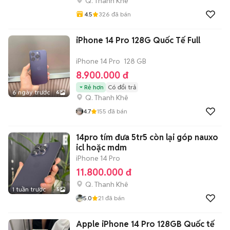
Q. Thanh Khê
4.5
326
đã bán
iPhone 14 Pro 128G Quốc Tế Full
iPhone 14 Pro
128 GB
8.900.000 đ
Rẻ hơn
Có đổi trả
6 ngày trước
6
Q. Thanh Khê
4.7
155
đã bán
14pro tím đưa 5tr5 còn lại góp nauxo
icl hoặc mdm
iPhone 14 Pro
11.800.000 đ
Q. Thanh Khê
1 tuần trước
5
5.0
21
đã bán
Apple iPhone 14 Pro 128GB Quốc tế