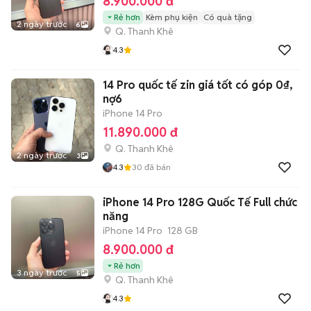
8.900.000 đ
Rẻ hơn
Kèm phụ kiện
Có quà tặng
2 ngày trước
6
Q. Thanh Khê
4.3
14 Pro quốc tế zin giá tốt có góp 0₫,
nợ6
iPhone 14 Pro
11.890.000 đ
Q. Thanh Khê
2 ngày trước
3
4.3
30
đã bán
iPhone 14 Pro 128G Quốc Tế Full chức
năng
iPhone 14 Pro
128 GB
8.900.000 đ
Rẻ hơn
3 ngày trước
5
Q. Thanh Khê
4.3