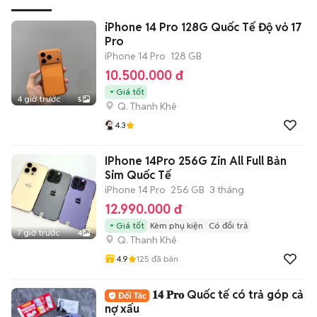
iPhone 14 Pro 128G Quốc Tế Độ vỏ 17
Pro
iPhone 14 Pro
128 GB
10.500.000 đ
Giá tốt
4 giờ trước
5
Q. Thanh Khê
4.3
IPhone 14Pro 256G Zin All Full Bản
Sim Quốc Tế
iPhone 14 Pro
256 GB
3 tháng
12.990.000 đ
Giá tốt
Kèm phụ kiện
Có đổi trả
7 giờ trước
4
Q. Thanh Khê
4.9
125
đã bán
𝟏𝟒 𝐏𝐫𝐨 Quốc tế có trả góp cả
nợ xấu