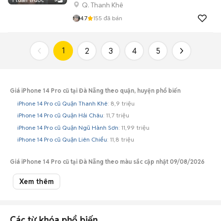
Q. Thanh Khê
4.7
155
đã bán
1
2
3
4
5
Giá iPhone 14 Pro cũ tại Đà Nẵng theo quận, huyện phổ biến
iPhone 14 Pro cũ Quận Thanh Khê
: 8,9 triệu
iPhone 14 Pro cũ Quận Hải Châu
: 11,7 triệu
iPhone 14 Pro cũ Quận Ngũ Hành Sơn
: 11,99 triệu
iPhone 14 Pro cũ Quận Liên Chiểu
: 11,8 triệu
Giá iPhone 14 Pro cũ tại Đà Nẵng theo màu sắc cập nhật 09/08/2026
iPhone 14 Pro màu tím cũ Đà Nẵng
: 11 triệu
Xem thêm
iPhone 14 Pro màu vàng cũ Đà Nẵng
: 11,99 triệu
iPhone 14 Pro màu đen cũ Đà Nẵng
: 11,35 triệu
iPhone 14 Pro màu màu khác cũ Đà Nẵng
: 10 triệu
Các từ khóa phổ biến