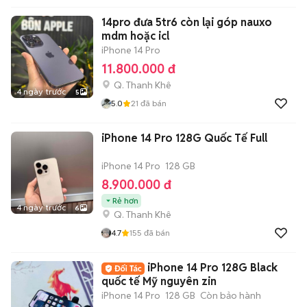
14pro đưa 5tr6 còn lại góp nauxo
mdm hoặc icl
iPhone 14 Pro
11.800.000 đ
Q. Thanh Khê
4 ngày trước
5
5.0
21
đã bán
iPhone 14 Pro 128G Quốc Tế Full
iPhone 14 Pro
128 GB
8.900.000 đ
Rẻ hơn
4 ngày trước
6
Q. Thanh Khê
4.7
155
đã bán
iPhone 14 Pro 128G Black
quốc tế Mỹ nguyên zin
iPhone 14 Pro
128 GB
Còn bảo hành