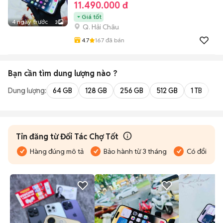
11.490.000 đ
Giá tốt
4 ngày trước
3
Q. Hải Châu
4.7
167
đã bán
Bạn cần tìm
dung lượng
nào ?
Dung lượng:
64 GB
128 GB
256 GB
512 GB
1 TB
2 
Tin đăng từ Đối Tác Chợ Tốt
Hàng đúng mô tả
Bảo hành từ 3 tháng
Có đổi trả