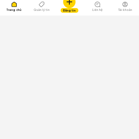
Trang chủ
Quản lý tin
Liên hệ
Tài khoản
Đăng tin
109.000 Bình chọn
Tải ứng dụng Chợ Tốt
Về Chợ Tốt
Quy chế sàn
Chính sách bảo mật
Giải quyết tranh chấp
CÔNG TY TNHH CHỢ TỐT - Người đại diện theo pháp luật:
Nguyễn Trọng Tấn; GPDKKD: 0312120782 do Sở KH & ĐT TP.HCM cấp ngày
11/01/2013;
GPMXH: 185/GP-BTTTT do Bộ Thông tin và Truyền thông
cấp ngày 09/07/2024 - Chịu trách nhiệm
nội dung: Trần Hoàng Ly.
Chính sách sử dụng
Địa chỉ: Tầng 18, Toà nhà UOA, Số 6 đường Tân Trào, Phường Tân Mỹ,