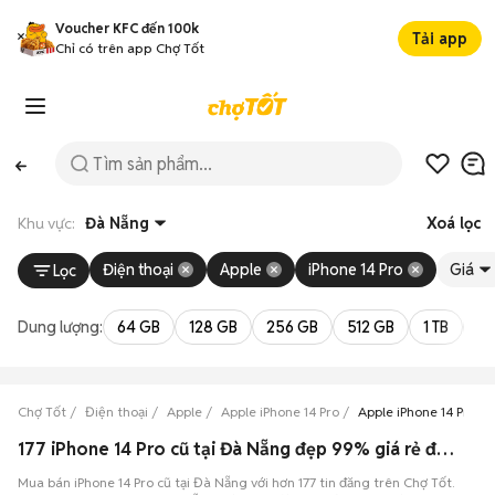
Voucher KFC đến 100k
Tải app
Chỉ có trên app Chợ Tốt
Khu vực:
Đà Nẵng
Xoá lọc
Điện thoại
Apple
iPhone 14 Pro
Giá
Lọc
Dung lượng:
64 GB
128 GB
256 GB
512 GB
1 TB
2 
Chợ Tốt
Điện thoại
Apple
Apple iPhone 14 Pro
Apple iPhone 14 Pro Đ
177 iPhone 14 Pro cũ tại Đà Nẵng đẹp 99% giá rẻ đang bán 08/2026
Mua bán iPhone 14 Pro cũ tại Đà Nẵng với hơn 177 tin đăng trên Chợ Tốt.