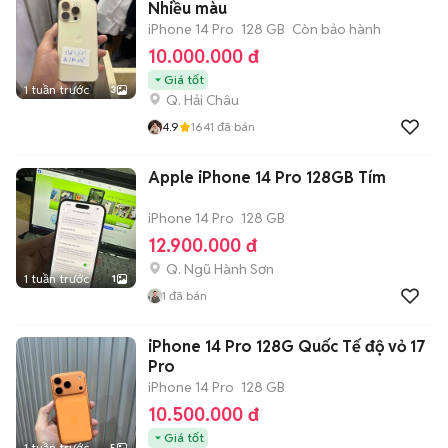
Nhiều màu
iPhone 14 Pro
128 GB
Còn bảo hành
10.000.000 đ
Giá tốt
1 tuần trước
3
Q. Hải Châu
4.9
1641
đã bán
Apple iPhone 14 Pro 128GB Tím
iPhone 14 Pro
128 GB
12.900.000 đ
Q. Ngũ Hành Sơn
1 tuần trước
1
1
đã bán
iPhone 14 Pro 128G Quốc Tế độ vỏ 17
Pro
iPhone 14 Pro
128 GB
10.500.000 đ
Giá tốt
1 tuần trước
5