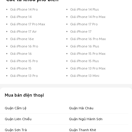
Lưu ý:
Mức giá dựa trên các tin đăng tại Chợ Tốt, chỉ mang tính chất tham
khảo.
Giá iPhone 14 Pro
Giá iPhone 14 Plus
Giá iPhone 14
Giá iPhone 14 Pro Max
Mua bán iPhone 14 Pro cũ tại Đà Nẵng like new, đẹp 99%,
giá rẻ
Giá iPhone 17 Pro Max
Giá iPhone 17 Pro
Chợ Tốt có 177 tin đăng bán, mua iPhone 14 Pro cũ tại Đà Nẵng với nhiều
Giá iPhone 17 Air
Giá iPhone 17
khoảng giá giúp người dùng dễ dàng tìm kiếm và so sánh giá cả.
Giá iPhone 16e
Giá iPhone 16 Pro Max
Top 2 mức giá bán iPhone 14 Pro cũ phổ biến tại Đà Nẵng
Giá iPhone 16 Pro
Giá iPhone 16 Plus
iPhone 14 Pro giá 10 - 15 triệu Đà Nẵng
: 101 điện thoại
Giá iPhone 16
Giá iPhone 15 Pro Max
iPhone 14 Pro giá 7 - 10 triệu Đà Nẵng
: 69 điện thoại
Giá iPhone 15 Pro
Giá iPhone 15 Plus
Giá iPhone 15
Giá iPhone 13 Pro Max
Chợ Tốt - Nơi mua bán iPhone 14 Pro cũ tại Đà Nẵng giá tốt nhất!
Giá iPhone 13 Pro
Giá iPhone 13 Mini
Mua bán điện thoại
Quận Cẩm Lệ
Quận Hải Châu
Quận Liên Chiểu
Quận Ngũ Hành Sơn
Quận Sơn Trà
Quận Thanh Khê