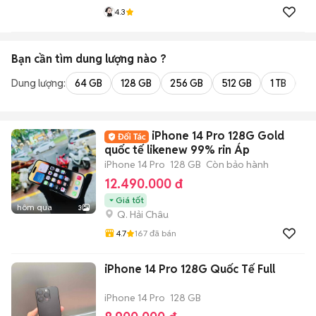
4.3
Bạn cần tìm
dung lượng
nào ?
Dung lượng:
64 GB
128 GB
256 GB
512 GB
1 TB
2 
iPhone 14 Pro 128G Gold
quốc tế likenew 99% rin Áp
iPhone 14 Pro
128 GB
Còn bảo hành
12.490.000 đ
Giá tốt
hôm qua
3
Q. Hải Châu
4.7
167
đã bán
iPhone 14 Pro 128G Quốc Tế Full
iPhone 14 Pro
128 GB